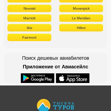
Novotel
Movenpick
Marriott
Le Meridien
Ibis
Hilton
Fairmont
Поиск дешевых авиабилетов
Приложение от Авиасейлс
Доступно в
Загрузите в