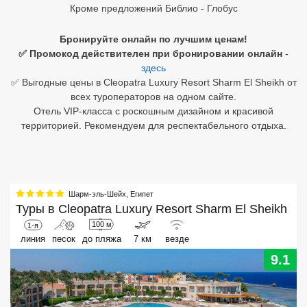
Кроме предложений Библио - Глобус
Египет
Бронируйте онлайн по лучшим ценам!
Куба
✅ Промокод действителен при бронировании онлайн
-
здесь
Шри Ланка
✅ Выгодные цены в Cleopatra Luxury Resort Sharm El Sheikh от
всех туроператоров на одном сайте.
Бали
Отель VIP-класса с роскошным дизайном и красивой
территорией. Рекомендуем для респектабельного отдыха.
Вьетнам
Хайнань
Северный Гоа
Шарм-эль-Шейх
,
Египет
Туры в
Cleopatra Luxury Resort Sharm El Sheikh
Южный Гоа
100 м
1-я
линия
песок
до пляжа
7 км
везде
Занзибар
9.1
Абхазия
Большой Сочи