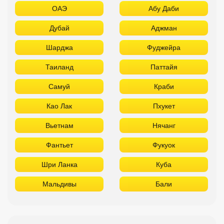
ОАЭ
Абу Даби
Дубай
Аджман
Шарджа
Фуджейра
Таиланд
Паттайя
Самуй
Краби
Као Лак
Пхукет
Вьетнам
Нячанг
Фантьет
Фукуок
Шри Ланка
Куба
Мальдивы
Бали