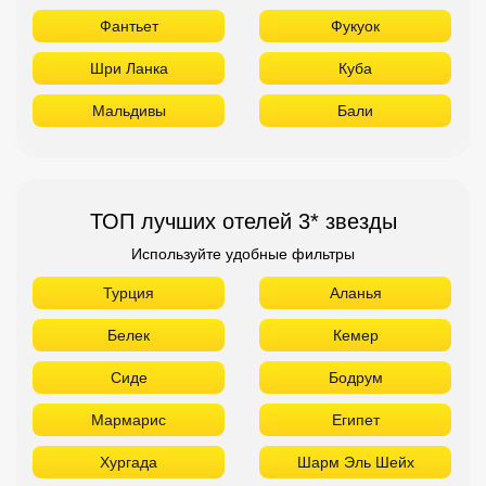
Фантьет
Фукуок
Шри Ланка
Куба
Мальдивы
Бали
ТОП лучших отелей 3* звезды
Используйте удобные фильтры
Турция
Аланья
Белек
Кемер
Сиде
Бодрум
Мармарис
Египет
Хургада
Шарм Эль Шейх