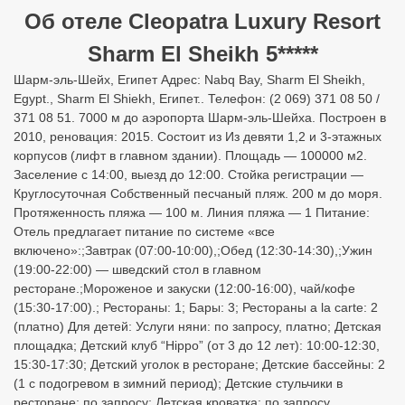
Об отеле Cleopatra Luxury Resort
Sharm El Sheikh 5*****
Шарм-эль-Шейх, Египет Адрес: Nabq Bay, Sharm El Sheikh,
Egypt., Sharm El Shiekh, Египет.. Телефон: (2 069) 371 08 50 /
371 08 51. 7000 м до аэропорта Шарм-эль-Шейха. Построен в
2010, реновация: 2015. Состоит из Из девяти 1,2 и 3-этажных
корпусов (лифт в главном здании). Площадь — 100000 м2.
Заселение с 14:00, выезд до 12:00. Стойка регистрации —
Круглосуточная Собственный песчаный пляж. 200 м до моря.
Протяженность пляжа — 100 м. Линия пляжа — 1 Питание:
Отель предлагает питание по системе «все
включено»:;Завтрак (07:00-10:00),;Обед (12:30-14:30),;Ужин
(19:00-22:00) — шведский стол в главном
ресторане.;Мороженое и закуски (12:00-16:00), чай/кофе
(15:30-17:00).; Рестораны: 1; Бары: 3; Рестораны a la carte: 2
(платно) Для детей: Услуги няни: по запросу, платно; Детская
площадка; Детский клуб “Hippo” (от 3 до 12 лет): 10:00-12:30,
15:30-17:30; Детский уголок в ресторане; Детские бассейны: 2
(1 с подогревом в зимний период); Детские стульчики в
ресторане: по запросу; Детская кроватка: по запросу,