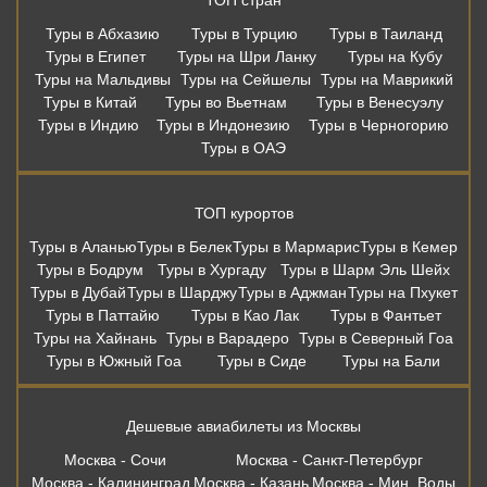
Туры в Абхазию
Туры в Турцию
Туры в Таиланд
Туры в Египет
Туры на Шри Ланку
Туры на Кубу
Туры на Мальдивы
Туры на Сейшелы
Туры на Маврикий
Туры в Китай
Туры во Вьетнам
Туры в Венесуэлу
Туры в Индию
Туры в Индонезию
Туры в Черногорию
Туры в ОАЭ
ТОП курортов
Туры в Аланью
Туры в Белек
Туры в Мармарис
Туры в Кемер
Туры в Бодрум
Туры в Хургаду
Туры в Шарм Эль Шейх
Туры в Дубай
Туры в Шарджу
Туры в Аджман
Туры на Пхукет
Туры в Паттайю
Туры в Као Лак
Туры в Фантьет
Туры на Хайнань
Туры в Варадеро
Туры в Северный Гоа
Туры в Южный Гоа
Туры в Сиде
Туры на Бали
Дешевые авиабилеты из Москвы
Москва - Сочи
Москва - Санкт-Петербург
Москва - Калининград
Москва - Казань
Москва - Мин. Воды