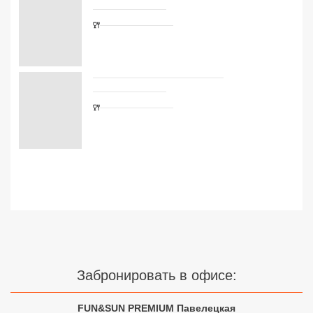
Сетевые отели Турции
Сетевые отели Египта
Сетевые отели ОАЭ
Сетевые отели Таиланда
Сетевые отели Шри Ланки
Сетевые отели Вьетнама
Сетевые отели Мальдив
Сетевые отели Бали
Забронировать в офисе:
Сетевые отели Сейшел
Сетевые отели Маврикия
FUN&SUN PREMIUM Павелецкая