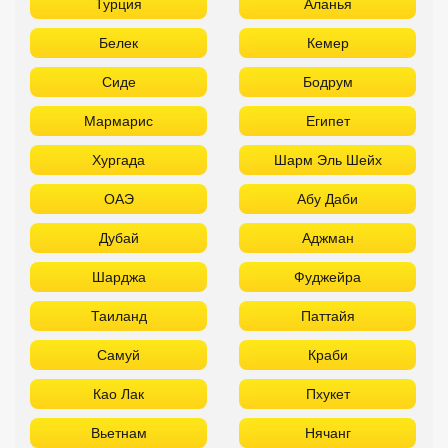
Турция
Аланья
Белек
Кемер
Сиде
Бодрум
Мармарис
Египет
Хургада
Шарм Эль Шейх
ОАЭ
Абу Даби
Дубай
Аджман
Шарджа
Фуджейра
Таиланд
Паттайя
Самуй
Краби
Као Лак
Пхукет
Вьетнам
Нячанг