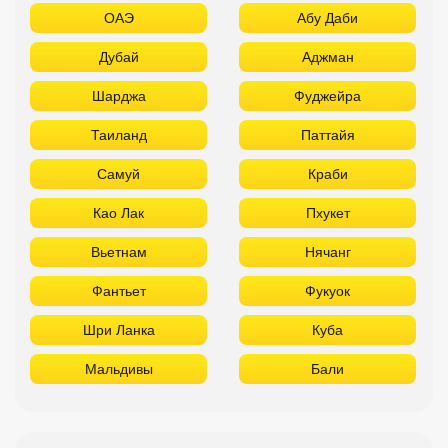
ОАЭ
Абу Даби
Дубай
Аджман
Шарджа
Фуджейра
Таиланд
Паттайя
Самуй
Краби
Као Лак
Пхукет
Вьетнам
Нячанг
Фантьет
Фукуок
Шри Ланка
Куба
Мальдивы
Бали