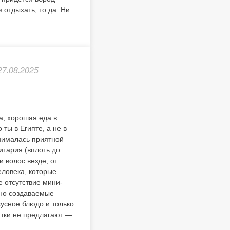
 отдыхать, то да. Ни
27.08.2025
а, хорошая еда в
ты в Египте, а не в
инималась приятной
итария (вплоть до
и волос везде, от
еловека, которые
е отсутствие мини-
нно создаваемые
кусное блюдо и только
питки не предлагают —