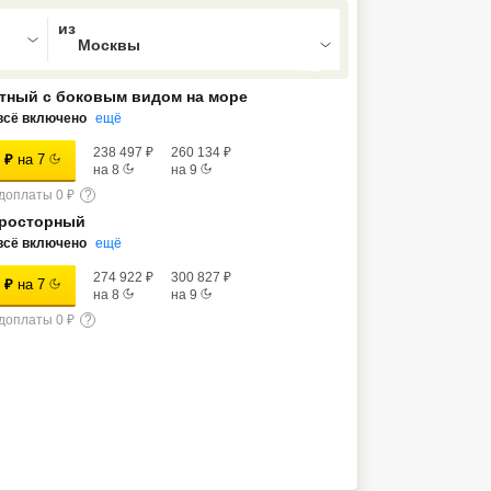
ed , press Down to open the menu,
тный с боковым видом на море
всё включено
ещё
238 497
₽
260 134
₽
₽
на
7
на
8
на
9
доплаты 0 ₽
?
просторный
всё включено
ещё
274 922
₽
300 827
₽
₽
на
7
на
8
на
9
доплаты 0 ₽
?