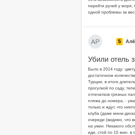
перейти ручей у моря, 
одной проблемы за вес
5
Алё
Убили отель з
Было в 2014 году: цве
достаточном количестве
Турции, в итоге длител
прогулкой по саду, теп
отпечатков грязных пал
пляжа до номера; - уж
только и ждут, что ник
клуба (даже мини-диска
очереди (видимо, что в
на ужин. Никакого обсл
иди, стой по 15 мин. в