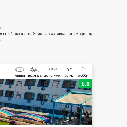
е.
большой аквапарк. Хорошая активная анимация для
и.
300 м
2-я
линия
пес./гал.
до пляжа
56 км
лобби
8.6