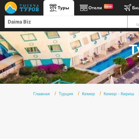
new
Туры
Отели
Би
Главная
Ч
Горящие туры
Туры в Турцию
Т
Туры в Египет
Туры в ОАЭ
Офис г. Москва
Помощь
Главная
Турция
Кемер
Кемер - Кириш
Подборки отелей
Турция
Таиланд
ОАЭ