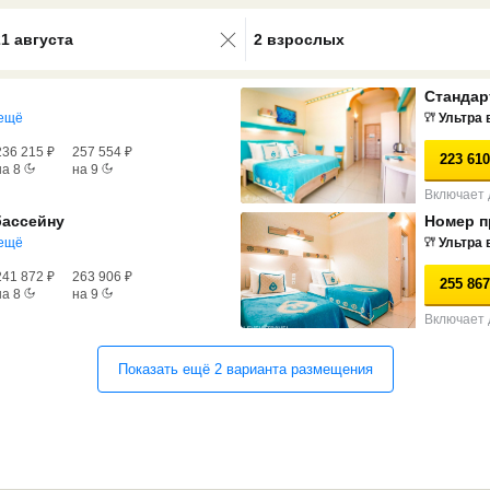
0 results available. Select is focus
21 августа
2 взрослых
Стандар
ещё
Ультра 
236 215
₽
257 554
₽
223 610
на
8
на
9
Включает 
бассейну
Номер 
ещё
Ультра 
241 872
₽
263 906
₽
255 867
на
8
на
9
Включает 
Показать ещё
2
варианта
размещения