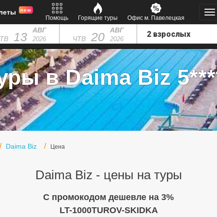
new
леты
Помощь
Горящие туры
Офис м. Павелецкая
АВГ
АВГ
13
20
ТВ
ЧТВ
2026
2026
уры в Daima Biz 5***
Daima Biz
Цена
Daima Biz - цены на туры
C промокодом дешевле на 3%
LT-1000TUROV-SKIDKA