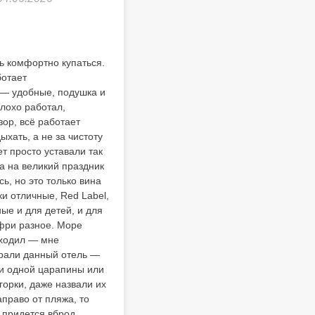
ь комфортно купаться.
ботает
 — удобные, подушка и
лохо работал,
зор, всё работает
хать, а не за чистоту
т просто уставали так
да на великий праздник
ь, но это только вина
и отличные, Red Label,
ные и для детей, и для
 фри разное. Море
аходил — мне
брали данный отель —
 ни одной царапины или
горки, даже назвали их
аправо от пляжа, то
 придется вброд