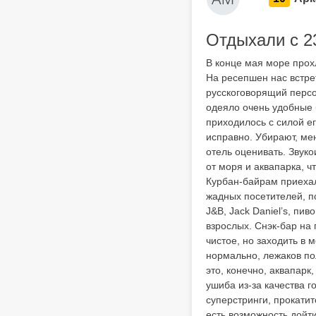
Отдыхали с 23
В конце мая море прох
На ресепшен нас встрет
русскоговорящий персо
одеяло очень удобные 
приходилось с силой ег
исправно. Убирают, ме
отель оценивать. Звуко
от моря и аквапарка, ч
Курбан-байрам приехал
жадных посетителей, п
J&B, Jack Daniel’s, пи
взрослых. Снэк-бар на 
чистое, но заходить в 
нормально, лежаков по
это, конечно, аквапарк
ушиба из-за качества г
суперстринги, прокатит
есть возможность дойт