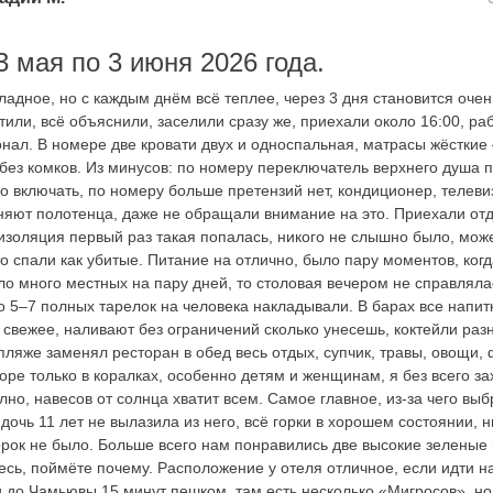
 мая по 3 июня 2026 года.
ладное, но с каждым днём всё теплее, через 3 дня становится очен
или, всё объяснили, заселили сразу же, приехали около 16:00, ра
нал. В номере две кровати двух и односпальная, матрасы жёсткие
без комков. Из минусов: по номеру переключатель верхнего душа п
о включать, по номеру больше претензий нет, кондиционер, телеви
няют полотенца, даже не обращали внимание на это. Приехали отды
изоляция первый раз такая попалась, никого не слышно было, може
то спали как убитые. Питание на отлично, было пару моментов, ког
о много местных на пару дней, то столовая вечером не справлялас
о 5–7 полных тарелок на человека накладывали. В барах все напитк
во свежее, наливают без ограничений сколько унесешь, коктейли раз
пляже заменял ресторан в обед весь отдых, супчик, травы, овощи,
море только в коралках, особенно детям и женщинам, я без всего з
лно, навесов от солнца хватит всем. Самое главное, из-за чего вы
, дочь 11 лет не вылазила из него, всё горки в хорошем состоянии,
орок не было. Больше всего нам понравились две высокие зеленые 
есь, поймёте почему. Расположение у отеля отличное, если идти н
и до Чамьювы 15 минут пешком, там есть несколько «Мигросов», но