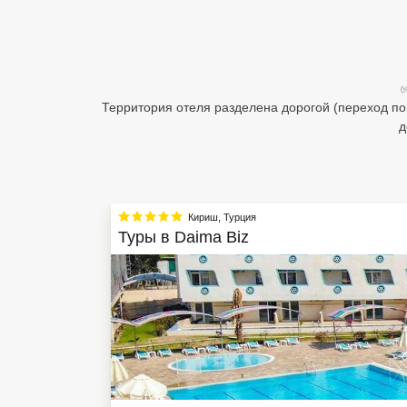
Египет
Куба
✅
Шри Ланка
Территория отеля разделена дорогой (переход по
д
Бали
Вьетнам
Хайнань
Кириш
,
Турция
Туры в
Daima Biz
Северный Гоа
Южный Гоа
Занзибар
Абхазия
Большой Сочи