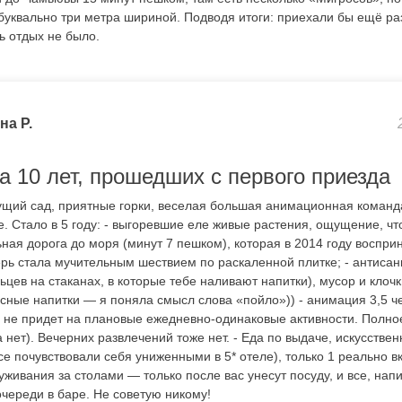
буквально три метра шириной. Подводя итоги: приехали бы ещё раз
ь отдых не было.
на Р.
а 10 лет, прошедших с первого приезда
тущий сад, приятные горки, веселая большая анимационная команд
. Стало в 5 году: - выгоревшие еле живые растения, ощущение, что 
ьная дорога до моря (минут 7 пешком), которая в 2014 году воспр
ерь стала мучительным шествием по раскаленной плитке; - антисан
ьцев на стаканах, в которые тебе наливают напитки), мусор и клочк
асные напитки — я поняла смысл слова «пойло»)) - анимация 3,5 ч
то не придет на плановые ежедневно-одинаковые активности. Полно
 нет). Вечерних развлечений тоже нет. - Еда по выдаче, искусстве
се почувствовали себя униженными в 5* отеле), только 1 реально в
уживания за столами — только после вас унесут посуду, и все, на
 очереди в баре. Не советую никому!