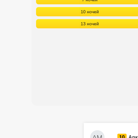
10 ночей
13 ночей
10
Арк