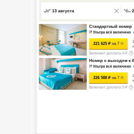
Кав Мин Воды
13 августа
Экскурсионные туры
Стандартный номер
VIP отели 5 звезд
Ультра всё включено
221 625
₽
на
7
ТОП 10 лучших отелей 5*
Включает доплаты 0 ₽
?
Номер с выходом к 
ТОП 10 недорогих отелей
Ультра всё включено
5*
226 588
₽
на
7
Лучшие отели 4* звезды
Включает доплаты 0 ₽
?
Недорогие отели 4*
звезды
Лучшие отели 3* звезды
Недорогие отели 3*
звезды