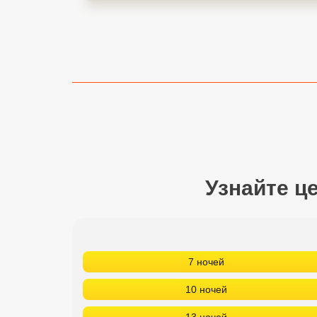
Сетевые отели Турции
Сетевые отели Египта
Сетевые отели ОАЭ
Сетевые отели Таиланда
Сетевые отели Шри Ланки
Узнайте ц
Сетевые отели Вьетнама
Сетевые отели Мальдив
Сетевые отели Бали
7 ночей
Сетевые отели Сейшел
10 ночей
Сетевые отели Маврикия