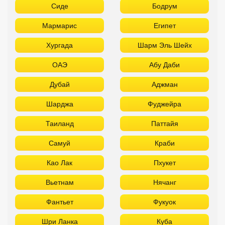
Сиде
Бодрум
Мармарис
Египет
Хургада
Шарм Эль Шейх
ОАЭ
Абу Даби
Дубай
Аджман
Шарджа
Фуджейра
Таиланд
Паттайя
Самуй
Краби
Као Лак
Пхукет
Вьетнам
Нячанг
Фантьет
Фукуок
Шри Ланка
Куба