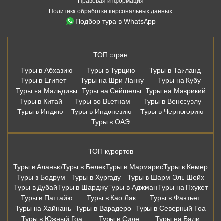
Правовая информация
Политика обработки персональных данных
Подбор тура в WhatsApp
ТОП стран
Туры в Абхазию
Туры в Турцию
Туры в Таиланд
Туры в Египет
Туры на Шри Ланку
Туры на Кубу
Туры на Мальдивы
Туры на Сейшелы
Туры на Маврикий
Туры в Китай
Туры во Вьетнам
Туры в Венесуэлу
Туры в Индию
Туры в Индонезию
Туры в Черногорию
Туры в ОАЭ
ТОП курортов
Туры в Аланью
Туры в Белек
Туры в Мармарис
Туры в Кемер
Туры в Бодрум
Туры в Хургаду
Туры в Шарм Эль Шейх
Туры в Дубай
Туры в Шарджу
Туры в Аджман
Туры на Пхукет
Туры в Паттайю
Туры в Као Лак
Туры в Фантьет
Туры на Хайнань
Туры в Варадеро
Туры в Северный Гоа
Туры в Южный Гоа
Туры в Сиде
Туры на Бали