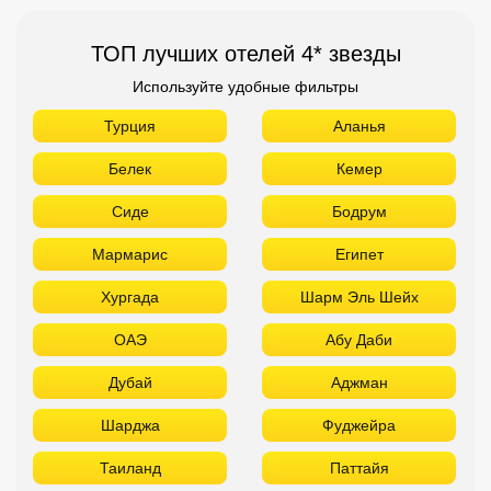
ТОП лучших отелей 4* звезды
Используйте удобные фильтры
Турция
Аланья
Белек
Кемер
Сиде
Бодрум
Мармарис
Египет
Хургада
Шарм Эль Шейх
ОАЭ
Абу Даби
Дубай
Аджман
Шарджа
Фуджейра
Таиланд
Паттайя