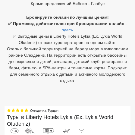
Кроме предложений Библио - Глобус
Египет
Бронируйте онлайн по лучшим ценам!
Куба
✅ Промокод действителен при бронировании онлайн
-
здесь
Шри Ланка
✅ Выгодные цены в Liberty Hotels Lykia (Ex. Lykia World
Oludeniz) от всех туроператоров на одном сайте.
Бали
Отель с большой территорией на берегу моря в живописном
районе Олюдениз. На территории есть открытые бассейны
Вьетнам
для взрослых и детей, аквапарк, детский клуб, рестораны и
бары, фитнес- и SPA-центры и теннисные корты. Подходит
Хайнань
для семейного отдыха с детьми и активного молодёжного
отдыха.
Северный Гоа
Южный Гоа
Занзибар
Олюдениз
,
Турция
Туры в
Liberty Hotels Lykia (Ex. Lykia World
Абхазия
Oludeniz)
50 м
1-я
Большой Сочи