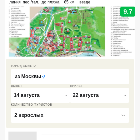
линия
пес./гал.
до пляжа
65 км
везде
Кав Мин Воды
9.7
Экскурсионные туры
VIP отели 5 звезд
ТОП 10 лучших отелей 5*
ТОП 10 недорогих отелей
ГОРОД ВЫЛЕТА
5*
из
Москвы
Лучшие отели 4* звезды
ВЫЛЕТ
ПРИЛЕТ
14 августа
22 августа
Недорогие отели 4*
звезды
КОЛИЧЕСТВО ТУРИСТОВ
2 взрослых
Лучшие отели 3* звезды
Недорогие отели 3*
звезды