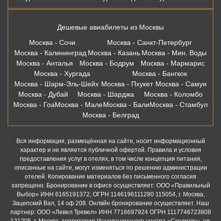
Дешевые авиабилеты из Москвы
Москва - Сочи
Москва - Санкт-Петербург
Москва - Калининград
Москва - Казань
Москва - Мин. Воды
Москва - Анталья
Москва - Бодрум
Москва - Мармарис
Москва - Хургада
Москва - Бангкок
Москва - Шарм-Эль-Шейх
Москва - Пхукет
Москва - Самуи
Москва - Дубай
Москва - Шарджа
Москва - Коломбо
Москва - Гоа
Москва - Мале
Москва - Бали
Москва - Стамбул
Москва - Белград
Вся информация, размещённая на сайте, носит информационный
характер и не является публичной офертой. Правила и условия
предоставления услуг в отелях, в том числе концепция питания,
описанные на сайте, могут изменяться по решению администрации
отелей. Копирование материалов без письменного согласия
запрещено. Бронирование в офисе осуществляет: ООО «Правильный
Выбор» ИНН 6165191372, ОГРН 1146196111280 115054, г. Москва,
Зацепский Вал, 14 оф 208. Онлвйн бронирование осуществляет. Наш
партнер: ООО «Левел Тревел» ИНН 7716697924 ОГРН 1117746723808
121205, г. Москва, территория Инновационного центра «Сколково», ул.