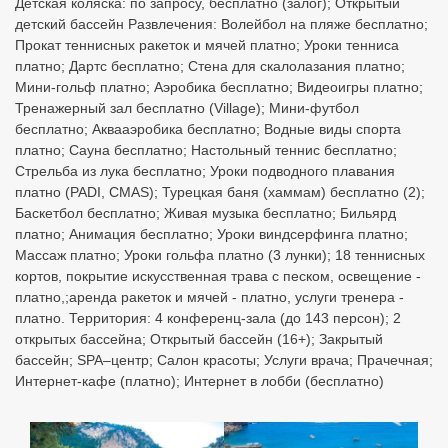
Детская коляска: по запросу, бесплатно (залог); Открытый
детский бассейн Развлечения: Волейбол на пляже бесплатно;
Прокат теннисных ракеток и мячей платно; Уроки тенниса
платно; Дартс бесплатно; Стена для скалолазания платно;
Мини-гольф платно; Аэробика бесплатно; Видеоигры платно;
Тренажерный зал бесплатно (Village); Мини-футбол
бесплатно; Аквааэробика бесплатно; Водные виды спорта
платно; Сауна бесплатно; Настольный теннис бесплатно;
Стрельба из лука бесплатно; Уроки подводного плавания
платно (PADI, CMAS); Турецкая баня (хаммам) бесплатно (2);
Баскетбол бесплатно; Живая музыка бесплатно; Бильярд
платно; Анимация бесплатно; Уроки виндсерфинга платно;
Массаж платно; Уроки гольфа платно (3 лунки); 18 теннисных
кортов, покрытие искусственная трава с песком, освещение -
платно,;аренда ракеток и мячей - платно, услуги тренера -
платно. Территория: 4 конференц-зала (до 143 персон); 2
открытых бассейна; Открытый бассейн (16+); Закрытый
бассейн; SPA–центр; Салон красоты; Услуги врача; Прачечная;
Интернет-кафе (платно); Интернет в лобби (бесплатно)