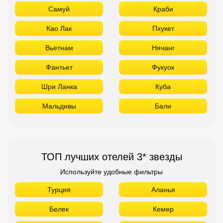
Самуй
Краби
Као Лак
Пхукет
Вьетнам
Нячанг
Фантьет
Фукуок
Шри Ланка
Куба
Мальдивы
Бали
ТОП лучших отелей 3* звезды
Используйте удобные фильтры
Турция
Аланья
Белек
Кемер