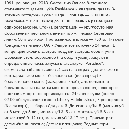
1991, реновация: 2013. Состоит из Одного 8-этажного
ступенчатого здания Lykia Residence и двадцати девяти 3-
этажных коттеджей Lykia Village. Площадь — 370000 м2.
Заселение с 15:00, выезд до 10:00. Отель не размещает
одиноких мужчин. Стойка регистрации — Круглосуточная
Собственный песчано-галечный пляж. Первая береговая
линия. 50 м до моря. Протяженность пляжа — 750 м. Питание:
Концепция питания: UAI - Ультра все включено 24 часа.; В
концепцию входит: завтрак, поздний завтрак, обед и ужин -
шведский стол, мороженое (на обед и ужин), закуски в
определенные часы, закуски в аквапарке "Paradise",
свежевыжатый апельсиновый сок на завтрак, диетическое и
вегетарианское меню, безлактозное (по запросу) и
безглютеновое меню (макароны, хлеб), алкогольные и
безалкогольные напитки местного производства, некоторые
напитки импортного производства, 24 часа в сутки (после
02:00 обслуживание в зоне Liberty Hotels Lykia).; 7 ресторанов
(6 а’ля карт); 11 баров Для детей: Детские клубы: 5 (мини-клуб
от 6 мес. до 3 лет; мини-клуб 3–5 лет; макси-клуб 6-8 лет;
макси-клуб 9–12 лет; макси-клуб 13-17 лет); Присмотр за
детьми/няня: платно; Детская площадка; Водные горки;