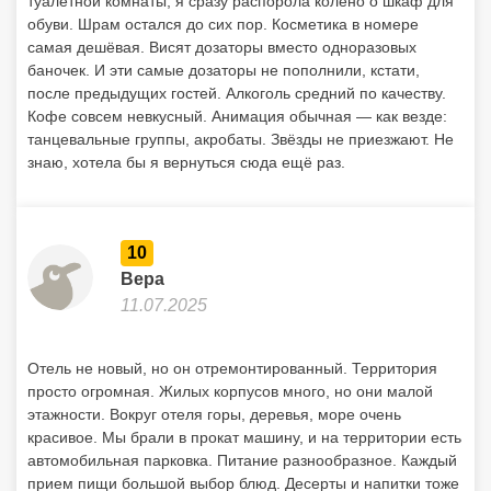
туалетной комнаты, я сразу распорола колено о шкаф для
обуви. Шрам остался до сих пор. Косметика в номере
самая дешёвая. Висят дозаторы вместо одноразовых
баночек. И эти самые дозаторы не пополнили, кстати,
после предыдущих гостей. Алкоголь средний по качеству.
Кофе совсем невкусный. Анимация обычная — как везде:
танцевальные группы, акробаты. Звёзды не приезжают. Не
знаю, хотела бы я вернуться сюда ещё раз.
10
Вера
11.07.2025
Отель не новый, но он отремонтированный. Территория
просто огромная. Жилых корпусов много, но они малой
этажности. Вокруг отеля горы, деревья, море очень
красивое. Мы брали в прокат машину, и на территории есть
автомобильная парковка. Питание разнообразное. Каждый
прием пищи большой выбор блюд. Десерты и напитки тоже