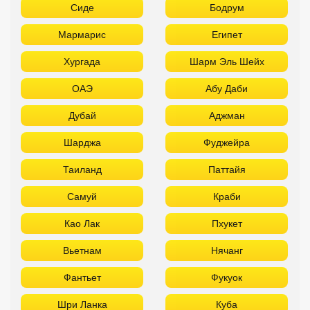
Сиде
Бодрум
Мармарис
Египет
Хургада
Шарм Эль Шейх
ОАЭ
Абу Даби
Дубай
Аджман
Шарджа
Фуджейра
Таиланд
Паттайя
Самуй
Краби
Као Лак
Пхукет
Вьетнам
Нячанг
Фантьет
Фукуок
Шри Ланка
Куба