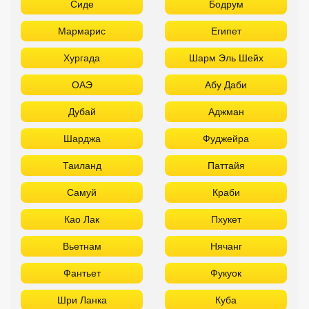
Сиде
Бодрум
Мармарис
Египет
Хургада
Шарм Эль Шейх
ОАЭ
Абу Даби
Дубай
Аджман
Шарджа
Фуджейра
Таиланд
Паттайя
Самуй
Краби
Као Лак
Пхукет
Вьетнам
Нячанг
Фантьет
Фукуок
Шри Ланка
Куба