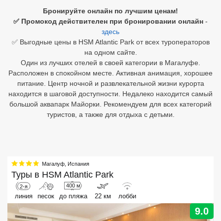
Бронируйте онлайн по лучшим ценам!
Египет
✅ Промокод действителен при бронировании онлайн
-
здесь
Куба
✅ Выгодные цены в HSM Atlantic Park от всех туроператоров
на одном сайте.
Шри Ланка
Один из лучших отелей в своей категории в Магалуфе.
Расположен в спокойном месте. Активная анимация, хорошее
Бали
питание. Центр ночной и развлекательной жизни курорта
находится в шаговой доступности. Недалеко находится самый
Вьетнам
большой аквапарк Майорки. Рекомендуем для всех категорий
туристов, а также для отдыха с детьми.
Хайнань
Северный Гоа
Южный Гоа
Магалуф
,
Испания
Туры в
HSM Atlantic Park
Занзибар
400 м
2-я
Абхазия
линия
песок
до пляжа
22 км
лобби
9.0
Большой Сочи