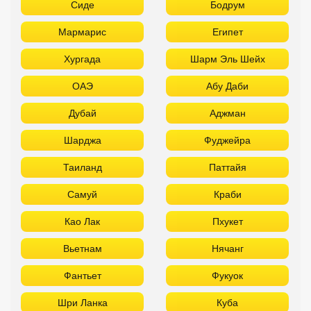
Сиде
Бодрум
Мармарис
Египет
Хургада
Шарм Эль Шейх
ОАЭ
Абу Даби
Дубай
Аджман
Шарджа
Фуджейра
Таиланд
Паттайя
Самуй
Краби
Као Лак
Пхукет
Вьетнам
Нячанг
Фантьет
Фукуок
Шри Ланка
Куба