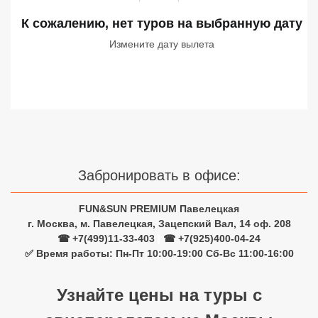
Сетевые отели Турции
К сожалению, нет туров
на выбранную дату
Сетевые отели Египта
Измените дату вылета
Сетевые отели ОАЭ
Сетевые отели Таиланда
Сетевые отели Шри Ланки
Забронировать в офисе:
Сетевые отели Вьетнама
FUN&SUN PREMIUM Павелецкая
г. Москва, м. Павелецкая, Зацепский Вал, 14 оф. 208
Сетевые отели Мальдив
☎ +7(499)11-33-403
|
☎ +7(925)400-04-24
✅ Время работы: Пн-Пт 10:00-19:00 Сб-Вс 11:00-16:00
Сетевые отели Бали
Сетевые отели Сейшел
Узнайте цены на туры с
Сетевые отели Маврикия