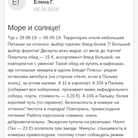
Елена Г.
06.09.2019
Море и солнце!
Тур с 29.08.19 — 06.09.19. Территория отеля небольшая.
Питание на отлично: выбор горячих блюд более 7! Большой
выбор фруктов! Десерты всех видов: от желе до тортов!
Покупала обед — 15 €, ассортимент блюд большой, не
повторяется с ужином! Такой обед не купить в кафешках,
где сплошная зажарка в одном блюде! Плюсы: рядом
остановка автобуса (на стороне отеля, если в Пальму
ехать), за углом налево. А 11 в аэропорт, А 104 в Пальму
(собирает все побережье, проезжает мимо кафедрального
собора, порта, стоимость — 3,20 €). А 105 в Пальму, более
короткий путь (по окраине). Безопасность в номере на
отлично! Чистота и порядок! Повторюсь, превосходное
питание! Работа персонала слажена, очень
доброжелательны. Экскурсии купила на ресепшен. Налог
(Tax — 23 €) оплатила при заезде. Минусы: слышимость в
номерах превосходная, поэтому стоит соблюдать режим