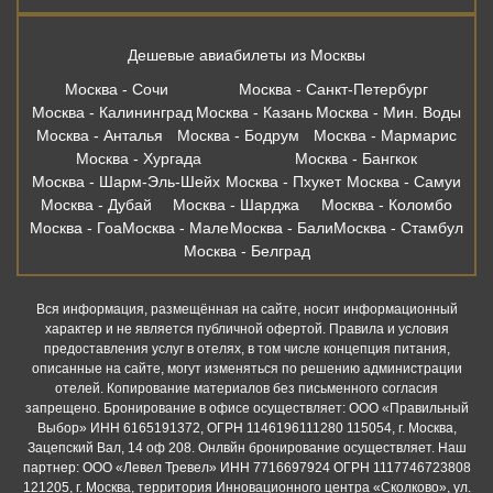
Дешевые авиабилеты из Москвы
Москва - Сочи
Москва - Санкт-Петербург
Москва - Калининград
Москва - Казань
Москва - Мин. Воды
Москва - Анталья
Москва - Бодрум
Москва - Мармарис
Москва - Хургада
Москва - Бангкок
Москва - Шарм-Эль-Шейх
Москва - Пхукет
Москва - Самуи
Москва - Дубай
Москва - Шарджа
Москва - Коломбо
Москва - Гоа
Москва - Мале
Москва - Бали
Москва - Стамбул
Москва - Белград
Вся информация, размещённая на сайте, носит информационный
характер и не является публичной офертой. Правила и условия
предоставления услуг в отелях, в том числе концепция питания,
описанные на сайте, могут изменяться по решению администрации
отелей. Копирование материалов без письменного согласия
запрещено. Бронирование в офисе осуществляет: ООО «Правильный
Выбор» ИНН 6165191372, ОГРН 1146196111280 115054, г. Москва,
Зацепский Вал, 14 оф 208. Онлвйн бронирование осуществляет. Наш
партнер: ООО «Левел Тревел» ИНН 7716697924 ОГРН 1117746723808
121205, г. Москва, территория Инновационного центра «Сколково», ул.