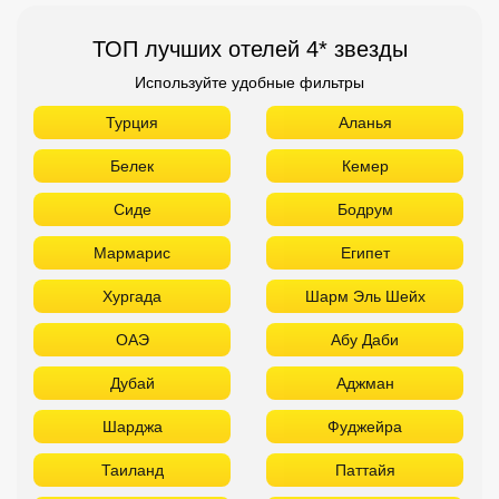
ТОП лучших отелей 4* звезды
Используйте удобные фильтры
Турция
Аланья
Белек
Кемер
Сиде
Бодрум
Мармарис
Египет
Хургада
Шарм Эль Шейх
ОАЭ
Абу Даби
Дубай
Аджман
Шарджа
Фуджейра
Таиланд
Паттайя