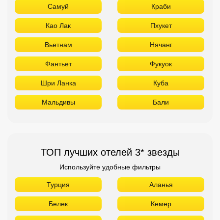
Самуй
Краби
Као Лак
Пхукет
Вьетнам
Нячанг
Фантьет
Фукуок
Шри Ланка
Куба
Мальдивы
Бали
ТОП лучших отелей 3* звезды
Используйте удобные фильтры
Турция
Аланья
Белек
Кемер