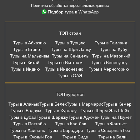
Политика обработки персональных данных
Подбор тура в WhatsApp
ТОП стран
Туры в Абхазию
Туры в Турцию
Туры в Таиланд
Туры в Египет
Туры на Шри Ланку
Туры на Кубу
Туры на Мальдивы
Туры на Сейшелы
Туры на Маврикий
Туры в Китай
Туры во Вьетнам
Туры в Венесуэлу
Туры в Индию
Туры в Индонезию
Туры в Черногорию
Туры в ОАЭ
ТОП курортов
Туры в Аланью
Туры в Белек
Туры в Мармарис
Туры в Кемер
Туры в Бодрум
Туры в Хургаду
Туры в Шарм Эль Шейх
Туры в Дубай
Туры в Шарджу
Туры в Аджман
Туры на Пхукет
Туры в Паттайю
Туры в Као Лак
Туры в Фантьет
Туры на Хайнань
Туры в Варадеро
Туры в Северный Гоа
Туры в Южный Гоа
Туры в Сиде
Туры на Бали