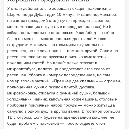
У отеля действительно хорошая локация, находится в
Шарже, но до Дубая идти 10 минут. Питание нормальное,
на завтрак (шведский стол) лучше приходить заранее,
много желающих покушать в последние полчаса) Не 5
звёзд, но голодным не останешься. Ужин/обед — выбор
блюд по меню — можно наесться до отвала! Не все
сотрудники максимально отзывчивы к туристам на
ресепшен, но не хочет один — поможет другой! Салим на
ресепшен говорит на русском и очень внимателен к
пожеланиям гостей. На пляж/с пляжа отвозят в
микроавтобусе, полотенца предоставляются слева от
ресепшен. Уборка в номерах посредственная, но сам
номер вполне уютный. «Премьер две спальни» — огромен,
полноценная кухня с газовой плитой, духовка,
микроволновка, стиралка с функцией сушки, большой
холодильник, чайник, капсульная кофемашина, столовые
приборы и приличный набор посуды — можно жить! Два
санузла: в одном душ, в другом ванна. В гостиной большой
ТВ с ютубом. Если будете на арендованной машине, не
будет проблем с парковкой — просто отдаёте ключ