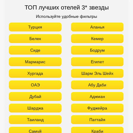
ТОП лучших отелей 3* звезды
Используйте удобные фильтры
Турция
Аланья
Белек
Кемер
Сиде
Бодрум
Мармарис
Египет
Хургада
Шарм Эль Шейх
ОАЭ
Абу Даби
Дубай
Аджман
Шарджа
Фуджейра
Таиланд
Паттайя
Самуй
Краби