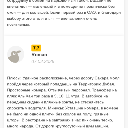
сотруднику в обмен на парковочный талон. Бассейн не
впечатлил — маленький и в помещении практически без
окон — для малышей. Были первый раз в ОАЭ, и благодаря
выбору этого отеля в т. ч. — впечатления очень
позитивные.
7.7
Roman
07.02.2026
Плюсы: Удачное расположение, через дорогу Сахара молл,
пройдя через который попадаешь на Территорию Дубая.
Просторные номера. Отзывчивый персонал. Трансфер на
пляж Аль Хан три раза в 9, 10, 11 утра. В автобусе на
переднем сидении пляжные зонты, не стесняйтесь
спросить у водителя. Минусы: Уставшие номера, в номере
не было ни одной плитки без сколов на полу, грязные
шторы. В ресторане на завтраках в час пик очень тесно,
много народа. От дороги круглосуточный шум машин.