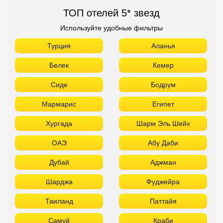
ТОП отелей 5* звезд
Используйте удобные фильтры
Турция
Аланья
Белек
Кемер
Сиде
Бодрум
Мармарис
Египет
Хургада
Шарм Эль Шейх
ОАЭ
Абу Даби
Дубай
Аджман
Шарджа
Фуджейра
Таиланд
Паттайя
Самуй
Краби