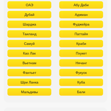
ОАЭ
Абу Даби
Дубай
Аджман
Шарджа
Фуджейра
Таиланд
Паттайя
Самуй
Краби
Као Лак
Пхукет
Вьетнам
Нячанг
Фантьет
Фукуок
Шри Ланка
Куба
Мальдивы
Бали