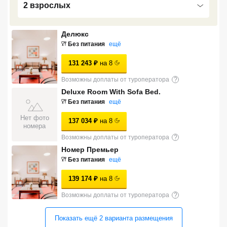
2 взрослых
Сетевые отели Турции
Сетевые отели Египта
Делюкс
Без питания
ещё
Сетевые отели ОАЭ
131 243
₽
на
8
Сетевые отели Таиланда
Возможны доплаты от туроператора
?
Deluxe Room With Sofa Bed.
Сетевые отели Шри Ланки
Без питания
ещё
Нет фото
137 034
₽
на
8
номера
Сетевые отели Вьетнама
Возможны доплаты от туроператора
?
Номер Премьер
Без питания
ещё
Сетевые отели Мальдив
139 174
₽
на
8
Сетевые отели Бали
Возможны доплаты от туроператора
?
Сетевые отели Сейшел
Показать ещё
2
варианта
размещения
Сетевые отели Маврикия