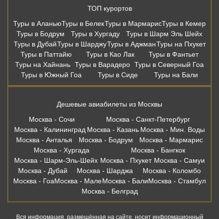
ТОП курортов
Туры в Аланью
Туры в Белек
Туры в Мармарис
Туры в Кемер
Туры в Бодрум
Туры в Хургаду
Туры в Шарм Эль Шейх
Туры в Дубай
Туры в Шарджу
Туры в Аджман
Туры на Пхукет
Туры в Паттайю
Туры в Као Лак
Туры в Фантьет
Туры на Хайнань
Туры в Варадеро
Туры в Северный Гоа
Туры в Южный Гоа
Туры в Сиде
Туры на Бали
Дешевые авиабилеты из Москвы
Москва - Сочи
Москва - Санкт-Петербург
Москва - Калининград
Москва - Казань
Москва - Мин. Воды
Москва - Анталья
Москва - Бодрум
Москва - Мармарис
Москва - Хургада
Москва - Бангкок
Москва - Шарм-Эль-Шейх
Москва - Пхукет
Москва - Самуи
Москва - Дубай
Москва - Шарджа
Москва - Коломбо
Москва - Гоа
Москва - Мале
Москва - Бали
Москва - Стамбул
Москва - Белград
Вся информация, размещённая на сайте, носит информационный