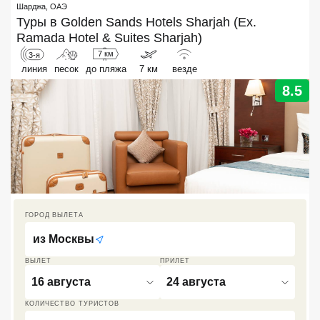
Шарджа
,
ОАЭ
Туры в
Кав Мин Воды
Golden Sands Hotels Sharjah (Ex.
Ramada Hotel & Suites Sharjah)
Экскурсионные туры
7 км
3-я
линия
песок
до пляжа
7 км
везде
VIP отели 5 звезд
8.5
ТОП 10 лучших отелей 5*
ТОП 10 недорогих отелей
5*
Лучшие отели 4* звезды
ГОРОД ВЫЛЕТА
Недорогие отели 4*
звезды
из
Москвы
ВЫЛЕТ
ПРИЛЕТ
Лучшие отели 3* звезды
16 августа
24 августа
Недорогие отели 3*
КОЛИЧЕСТВО ТУРИСТОВ
звезды