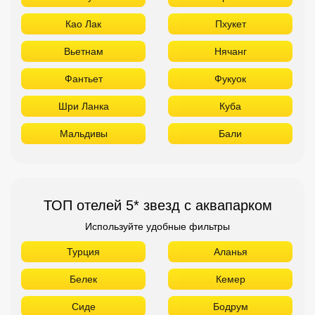
Као Лак
Пхукет
Вьетнам
Нячанг
Фантьет
Фукуок
Шри Ланка
Куба
Мальдивы
Бали
ТОП отелей 5* звезд с аквапарком
Используйте удобные фильтры
Турция
Аланья
Белек
Кемер
Сиде
Бодрум