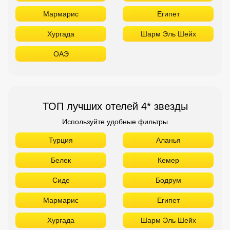
Мармарис
Египет
Хургада
Шарм Эль Шейх
ОАЭ
ТОП лучших отелей 4* звезды
Используйте удобные фильтры
Турция
Аланья
Белек
Кемер
Сиде
Бодрум
Мармарис
Египет
Хургада
Шарм Эль Шейх