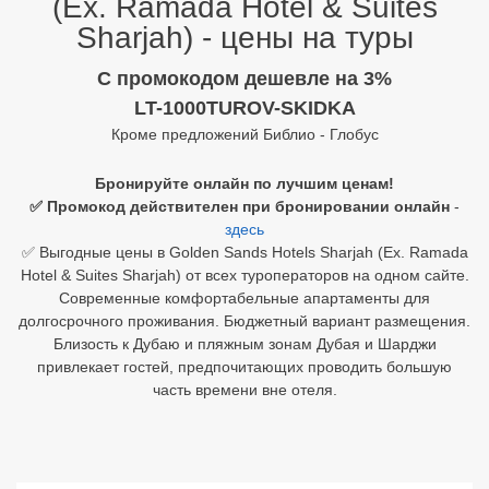
(Ex. Ramada Hotel & Suites
Sharjah) - цены на туры
Египет
C промокодом дешевле на 3%
Куба
LT-1000TUROV-SKIDKA
Шри Ланка
Кроме предложений Библио - Глобус
Бали
Бронируйте онлайн по лучшим ценам!
✅ Промокод действителен при бронировании онлайн
-
Вьетнам
здесь
✅ Выгодные цены в Golden Sands Hotels Sharjah (Ex. Ramada
Хайнань
Hotel & Suites Sharjah) от всех туроператоров на одном сайте.
Современные комфортабельные апартаменты для
Северный Гоа
долгосрочного проживания. Бюджетный вариант размещения.
Близость к Дубаю и пляжным зонам Дубая и Шарджи
Южный Гоа
привлекает гостей, предпочитающих проводить большую
Занзибар
часть времени вне отеля.
Абхазия
Большой Сочи