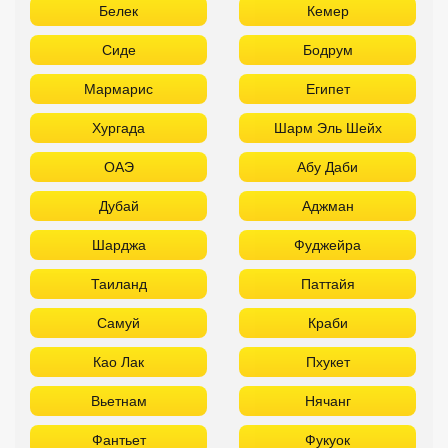
Белек
Кемер
Сиде
Бодрум
Мармарис
Египет
Хургада
Шарм Эль Шейх
ОАЭ
Абу Даби
Дубай
Аджман
Шарджа
Фуджейра
Таиланд
Паттайя
Самуй
Краби
Као Лак
Пхукет
Вьетнам
Нячанг
Фантьет
Фукуок