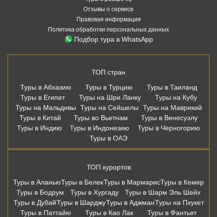
Отзывы о сервисе
Правовая информация
Политика обработки персональных данных
Подбор тура в WhatsApp
ТОП стран
Туры в Абхазию
Туры в Турцию
Туры в Таиланд
Туры в Египет
Туры на Шри Ланку
Туры на Кубу
Туры на Мальдивы
Туры на Сейшелы
Туры на Маврикий
Туры в Китай
Туры во Вьетнам
Туры в Венесуэлу
Туры в Индию
Туры в Индонезию
Туры в Черногорию
Туры в ОАЭ
ТОП курортов
Туры в Аланью
Туры в Белек
Туры в Мармарис
Туры в Кемер
Туры в Бодрум
Туры в Хургаду
Туры в Шарм Эль Шейх
Туры в Дубай
Туры в Шарджу
Туры в Аджман
Туры на Пхукет
Туры в Паттайю
Туры в Као Лак
Туры в Фантьет