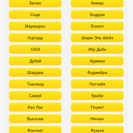
Белек
Кемер
Сиде
Бодрум
Мармарис
Египет
Хургада
Шарм Эль Шейх
ОАЭ
Абу Даби
Дубай
Аджман
Шарджа
Фуджейра
Таиланд
Паттайя
Самуй
Краби
Као Лак
Пхукет
Вьетнам
Нячанг
Фантьет
Фукуок