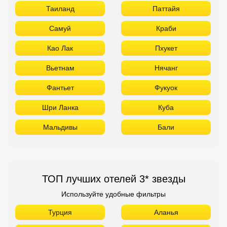
Таиланд
Паттайя
Самуй
Краби
Као Лак
Пхукет
Вьетнам
Нячанг
Фантьет
Фукуок
Шри Ланка
Куба
Мальдивы
Бали
ТОП лучших отелей 3* звезды
Используйте удобные фильтры
Турция
Аланья