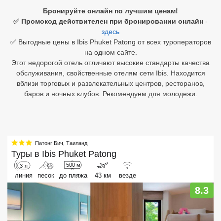
Бронируйте онлайн по лучшим ценам!
Египет
✅ Промокод действителен при бронировании онлайн
-
здесь
Куба
✅ Выгодные цены в Ibis Phuket Patong от всех туроператоров
на одном сайте.
Шри Ланка
Этот недорогой отель отличают высокие стандарты качества
обслуживания, свойственные отелям сети Ibis. Находится
Бали
вблизи торговых и развлекательных центров, ресторанов,
баров и ночных клубов. Рекомендуем для молодежи.
Вьетнам
Хайнань
Северный Гоа
Патонг Бич
,
Таиланд
Туры в
Ibis Phuket Patong
Южный Гоа
500 м
3-я
линия
песок
до пляжа
43 км
везде
Занзибар
8.3
Абхазия
Большой Сочи