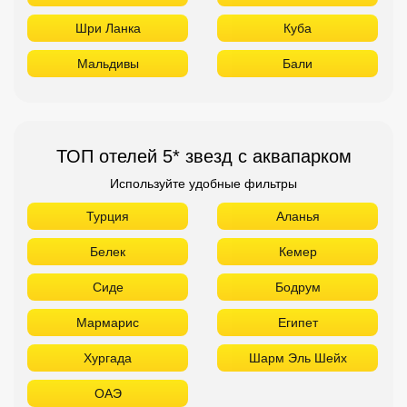
Шри Ланка
Куба
Мальдивы
Бали
ТОП отелей 5* звезд с аквапарком
Используйте удобные фильтры
Турция
Аланья
Белек
Кемер
Сиде
Бодрум
Мармарис
Египет
Хургада
Шарм Эль Шейх
ОАЭ