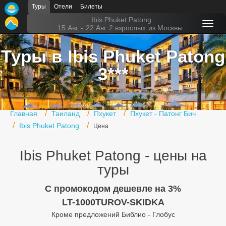
Туры
Отели
Билеты
Главная
Ibis Phuket Patong
15 Авг
-
22 Авг
2 взрослых
из Москвы
Горящие туры
Туры в Ibis Phuket Patong
Туры в Турцию
3***
Туры в Египет
Туры в ОАЭ
Главная
Таиланд
Пхукет
Пхукет - Патонг Бич
Офис г. Москва
Ibis Phuket Patong
Цена
Помощь
Ibis Phuket Patong - цены на
Подборки отелей
туры
Турция
C промокодом дешевле на 3%
LT-1000TUROV-SKIDKA
Таиланд
Кроме предложений Библио - Глобус
ОАЭ