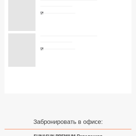
Сетевые отели Турции
Сетевые отели Египта
Сетевые отели ОАЭ
Сетевые отели Таиланда
Сетевые отели Шри Ланки
Сетевые отели Вьетнама
Сетевые отели Мальдив
Сетевые отели Бали
Забронировать в офисе:
Сетевые отели Сейшел
Сетевые отели Маврикия