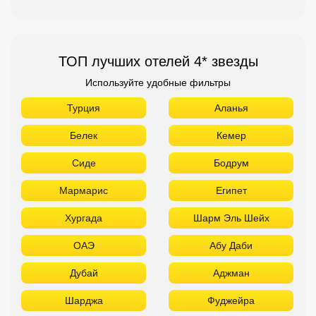
ТОП лучших отелей 4* звезды
Используйте удобные фильтры
Турция
Аланья
Белек
Кемер
Сиде
Бодрум
Мармарис
Египет
Хургада
Шарм Эль Шейх
ОАЭ
Абу Даби
Дубай
Аджман
Шарджа
Фуджейра