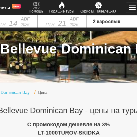
new
леты
Помощь
Горящие туры
Офис м. Павелецкая
АВГ
АВГ
14
21
ТН
ПТН
2026
2026
Bellevue Dominican 
 Dominican Bay
Цена
Bellevue Dominican Bay - цены на тур
C промокодом дешевле на 3%
LT-1000TUROV-SKIDKA