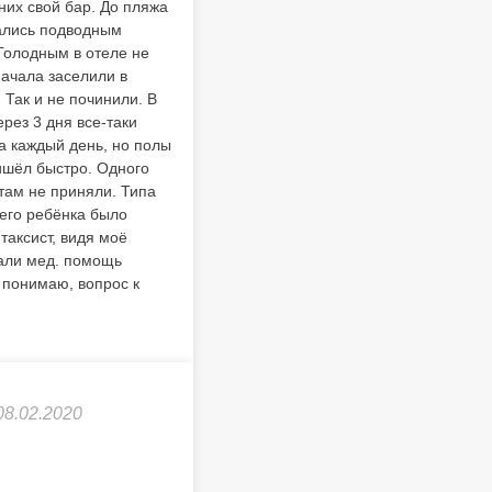
них свой бар. До пляжа
вались подводным
 Голодным в отеле не
начала заселили в
 Так и не починили. В
рез 3 дня все-таки
а каждый день, но полы
ишёл быстро. Одного
 там не приняли. Типа
шего ребёнка было
таксист, видя моё
зали мед. помощь
я понимаю, вопрос к
08.02.2020