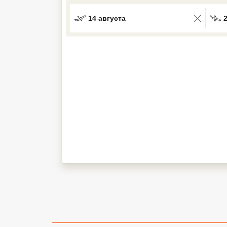
Кав Мин Воды
14 августа
Экскурсионные туры
VIP отели 5 звезд
ТОП 10 лучших отелей 5*
ТОП 10 недорогих отелей
5*
Лучшие отели 4* звезды
Недорогие отели 4*
звезды
Лучшие отели 3* звезды
Недорогие отели 3*
звезды