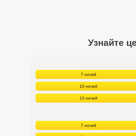
Сетевые отели Турции
Сетевые отели Египта
Сетевые отели ОАЭ
Узнайте ц
Сетевые отели Таиланда
Сетевые отели Шри Ланки
7 ночей
Сетевые отели Вьетнама
10 ночей
Сетевые отели Мальдив
13 ночей
Сетевые отели Бали
Сетевые отели Сейшел
7 ночей
Сетевые отели Маврикия