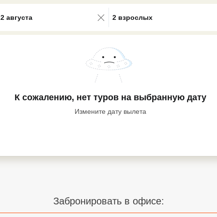
0 results available. Select is focus
22 августа
2 взрослых
К сожалению, нет туров
на выбранную дату
Измените дату вылета
Забронировать в офисе: