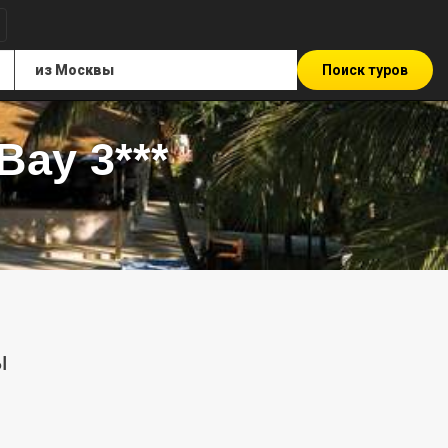
Поиск туров
Bay 3***
ы