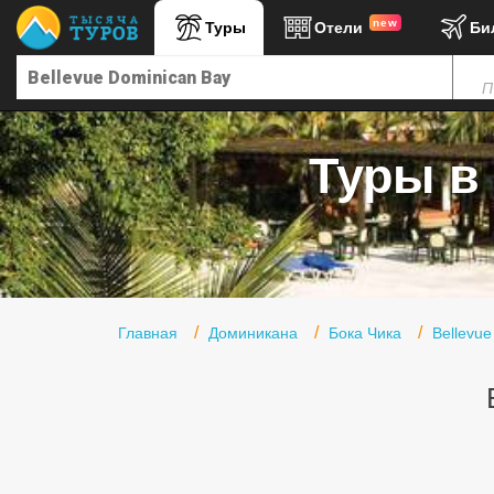
new
Туры
Отели
Би
Главная
П
Горящие туры
Туры в Турцию
Туры в 
Туры в Египет
Туры в ОАЭ
Офис г. Москва
Помощь
Главная
Доминикана
Бока Чика
Bellevue
Подборки отелей
Турция
Таиланд
ОАЭ