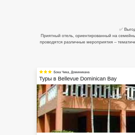
Египет
Куба
✅ Выгод
Шри Ланка
Приятный отель, ориентированный на семейны
проводятся различные мероприятия – тематиче
Бали
Вьетнам
Хайнань
Бока Чика
,
Доминикана
Туры в
Bellevue Dominican Bay
Северный Гоа
Южный Гоа
Занзибар
Абхазия
Большой Сочи