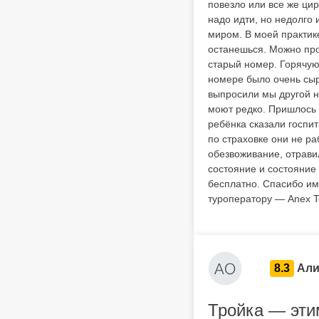
повезло или все же цир
надо идти, но недолго
миром. В моей практике
останешься. Можно про
старый номер. Горячую
номере было очень сыро
выпросили мы другой н
моют редко. Пришлось 
ребёнка сказали госпит
по страховке они не ра
обезвоживание, отравил
состояние и состояние
бесплатно. Спасибо им 
туроператору — Anex T
8.3
Али
Тройка — эти