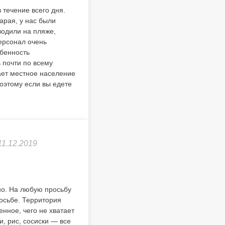
 течение всего дня.
арая, у нас были
водили на пляже,
Персонал очень
обенность
 почти по всему
ает местное население
Поэтому если вы едете
11.12.2019
но. На любую просьбу
осьбе. Территория
нное, чего не хватает
и, рис, сосиски — все