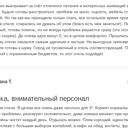
но выигрывает за счёт отличного питания и интересных анимаций в
будьте готовы расстроиться, проблем не мало: сырость, мебель ст
. Но так как мы приходили только спать, все остальное время про
и отеля, старались не думать об этом (благо есть чем заняться!). 
ый, готовы помочь, но не всегда проблема решается сразу (это ос
 скорее). До пляжа идти минут 5, но в целом комфортно. Прошлись
му отелю оказался самым удачным и чистым. На выходные приезж
те готовы к шуму. Город не тусовочный и отель соответствующий. 
ной с ограниченным бюджетом, то этот отель подойдёт.
ана Т.
ка, внимательный персонал
м отеле. В целом все очень даже неплохо для 3*. Кормят нормаль
о проблемы, реагируют положительно, даже номера меняют при пр
ейны чистят каждый день. Отдыхать можно. Пляж хороший, единстве
 пляже с большим выбором коктейлей, в кафе на обед: котлеты, фр