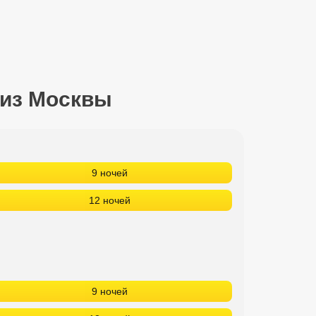
 из Москвы
9 ночей
12 ночей
9 ночей