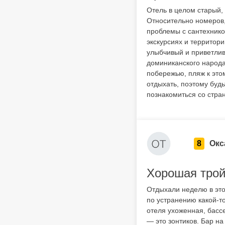
Отель в целом старый, 
Относительно номеров, 
проблемы с сантехникой
экскурсиях и территори
улыбчивый и приветлив
доминиканского народа
побережью, пляж к это
отдыхать, поэтому будь
познакомиться со стра
8
Окс
Хорошая трой
Отдыхали неделю в это
по устранению какой-т
отеля ухоженная, басс
— это зонтиков. Бар на