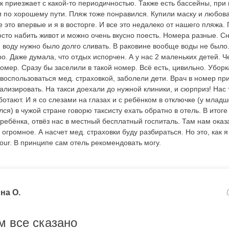
к приезжает с какой-то периодичностью. Также есть бассейны, при 
 и по хорошему пути. Пляж тоже понравился. Купили маску и любо
 это впервые и я в восторге. И все это недалеко от нашего пляжа.
сто набить живот и можно очень вкусно поесть. Номера разные. С
 воду нужно было долго сливать. В раковине вообще воды не было.
. Даже думала, что отдых испорчен. А у нас 2 маленьких детей. Че
омер. Сразу бы заселили в такой номер. Всё есть, цивильно. Уборк
воспользоваться мед. страховкой, заболели дети. Врач в номер пр
ализировать. На такси доехали до нужной клиники, и сюрприз! Нас
ботают. И я со слезами на глазах и с ребёнком в отключке (у млад
ся) в чужой стране говорю таксисту ехать обратно в отель. В итоге 
 ребёнка, отвёз нас в местный бесплатный госпиталь. Там нам ока
огромное. А насчет мед. страховки буду разбираться. Но это, как 
our. В принципе сам отель рекомендовать могу.
на О.
м все сказано