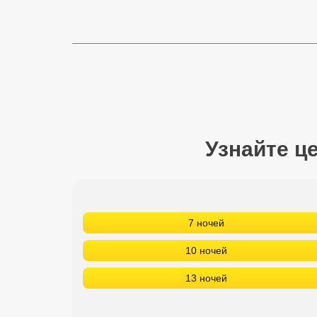
Сетевые отели Турции
Сетевые отели Египта
Сетевые отели ОАЭ
Сетевые отели Таиланда
Сетевые отели Шри Ланки
Узнайте ц
Сетевые отели Вьетнама
7 ночей
Сетевые отели Мальдив
10 ночей
Сетевые отели Бали
13 ночей
Сетевые отели Сейшел
Сетевые отели Маврикия