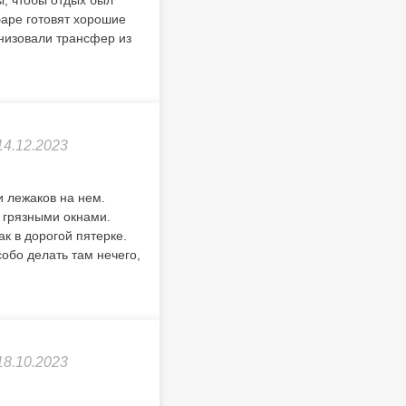
, чтобы отдых был
баре готовят хорошие
анизовали трансфер из
14.12.2023
и лежаков на нем.
 грязными окнами.
ак в дорогой пятерке.
обо делать там нечего,
18.10.2023