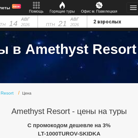
new
леты
Помощь
Горящие туры
Офис м. Павелецкая
АВГ
АВГ
14
21
ТН
ПТН
2026
2026
ы в Amethyst Resort 
 Resort
Цена
Amethyst Resort - цены на туры
C промокодом дешевле на 3%
LT-1000TUROV-SKIDKA