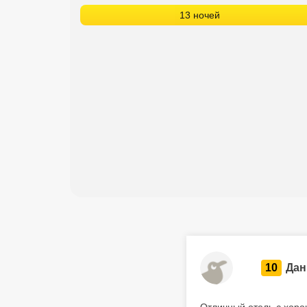
13 ночей
10
Дан