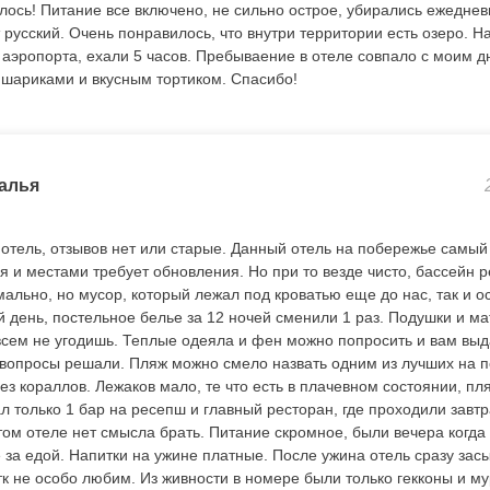
лось! Питание все включено, не сильно острое, убирались ежедне
 русский. Очень понравилось, что внутри территории есть озеро. 
т аэропорта, ехали 5 часов. Пребываение в отеле совпало с моим 
 шариками и вкусным тортиком. Спасибо!
алья
отель, отзывов нет или старые. Данный отель на побережье самы
 и местами требует обновления. Но при то везде чисто, бассейн р
льно, но мусор, который лежал под кроватью еще до нас, так и ос
 день, постельное белье за 12 ночей сменили 1 раз. Подушки и ма
 всем не угодишь. Теплые одеяла и фен можно попросить и вам выд
вопросы решали. Пляж можно смело назвать одним из лучших на 
ез кораллов. Лежаков мало, те что есть в плачевном состоянии, п
ал только 1 бар на ресепш и главный ресторан, где проходили завт
том отеле нет смысла брать. Питание скромное, были вечера когда
 за едой. Напитки на ужине платные. После ужина отель сразу засы
тк не особо любим. Из живности в номере были только гекконы и м