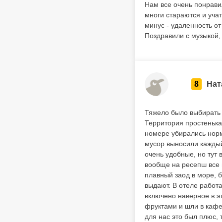
Нам все очень понрави
многи стараются и учат
минус - удаленность о
Поздравили с музыкой,
8
Нат
Тяжело было выбирать 
Территория простенькая
номере убирались норма
мусор выносили каждый
очень удобные, но тут
вообще на ресепш все 
плавный заод в море, б
выдают. В отеле работ
включено наверное в э
фруктами и шли в кафе
для нас это был плюс, 