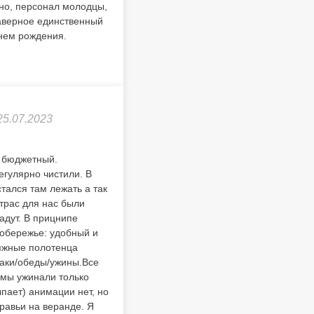
вно, персонал молодцы,
Наверное единственный
днем рождения.
25.07.2023
й бюджетный.
егулярно чистили. В
тался там лежать а так
трас для нас были
адут. В прицнипе
побережье: удобный и
ляжные полотенца
раки/обеды/ужины.Все
 мы ужинали только
пает) анимации нет, но
уравьи на веранде. Я