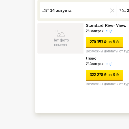
Кав Мин Воды
14 августа
Экскурсионные туры
Standard River View.
VIP отели 5 звезд
Завтрак
ещё
Нет фото
270 353
₽
на
8
ТОП 10 лучших отелей 5*
номера
Возможны доплаты от ту
Люкс
ТОП 10 недорогих отелей
Завтрак
ещё
5*
322 278
₽
на
8
Лучшие отели 4* звезды
Возможны доплаты от ту
Недорогие отели 4*
звезды
Лучшие отели 3* звезды
Недорогие отели 3*
звезды