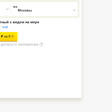
ed , press Down to open the menu,
тный с видом на море
к
ещё
₽
на
8
доплаты от туроператора
?