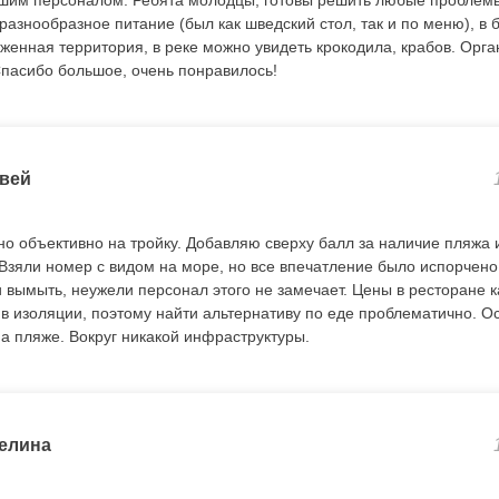
ошим персоналом. Ребята молодцы, готовы решить любые проблемы
азнообразное питание (был как шведский стол, так и по меню), в 
оженная территория, в реке можно увидеть крокодила, крабов. Орг
Спасибо большое, очень понравилось!
вей
 но объективно на тройку. Добавляю сверху балл за наличие пляжа 
Взяли номер с видом на море, но все впечатление было испорчено
и вымыть, неужели персонал этого не замечает. Цены в ресторане к
 в изоляции, поэтому найти альтернативу по еде проблематично. Ос
на пляже. Вокруг никакой инфраструктуры.
елина