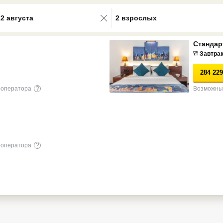
0 results available. Select is focus
22 августа
2 взрослых
Стандар
Завтра
284 229
роператора
?
Возможны 
роператора
?