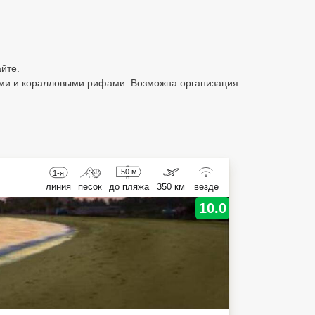
йте.
ами и коралловыми рифами. Возможна организация
50 м
1-я
линия
песок
до пляжа
350 км
везде
10.0