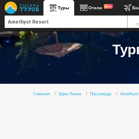
new
Туры
Отели
Би
Главная
П
Горящие туры
Туры в Турцию
Тур
Туры в Египет
Туры в ОАЭ
Офис г. Москва
Помощь
Главная
Шри-Ланка
Пассикуда
Amethyst
Подборки отелей
Турция
Таиланд
ОАЭ