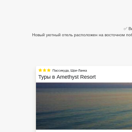
Египет
Куба
✅ В
Шри Ланка
Новый уютный отель расположен на восточном по
Бали
Вьетнам
Хайнань
Пассикуда
,
Шри-Ланка
Туры в
Amethyst Resort
Северный Гоа
Южный Гоа
Занзибар
Абхазия
Большой Сочи