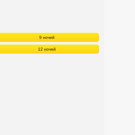
9 ночей
12 ночей
!