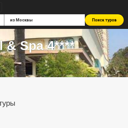
Поиск туров
 & Spa 4****
 туры