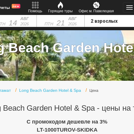
new
леты
Помощь
Горящие туры
Офис м. Павелецкая
АВГ
АВГ
14
21
ТН
ПТН
2026
2026
 Beach Garden Hotel
нгамат
Long Beach Garden Hotel & Spa
Цена
 Beach Garden Hotel & Spa - цены на
C промокодом дешевле на 3%
LT-1000TUROV-SKIDKA