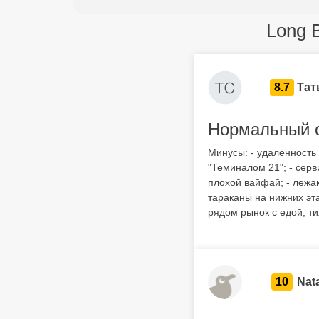
Long 
8.7
Тат
Нормальный о
Минусы: - удалённость 
"Теминалом 21"; - серв
плохой вайфай; - лежак
тараканы на нижних эта
рядом рынок с едой, ти
10
Nat