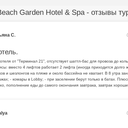
Beach Garden Hotel & Spa - отзывы ту
ьяна С.
тель.
отеля от "Терминал 21", отсутствует шаттл-бас для провоза до кол
исы: вместо 4 лифтов работает 2 лифта (иногда приходится долго ж
ов и шезлонгов на пляже и около бассейна не хватает. В 8 утра зан
жах; - комары в Lobby; - при заселении берут только в батах. Плюс
хо, пополнение еды до самого окончания завтрака, завтрак хороши
alya