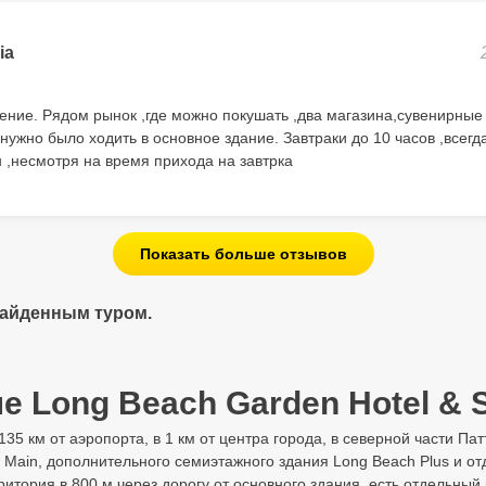
ia
ние. Рядом рынок ,где можно покушать ,два магазина,сувенирные л
 нужно было ходить в основное здание. Завтраки до 10 часов ,всегд
н ,несмотря на время прихода на завтрка
Показать больше отзывов
найденным туром.
е Long Beach Garden Hotel & S
 135 км от аэропорта, в 1 км от центра города, в северной части Па
Main, дополнительного семиэтажного здания Long Beach Plus и от
рритория в 800 м через дорогу от основного здания, есть отдельный