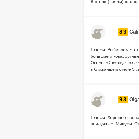
В отеле (виллы)останав
8.3
Gal
Плюсы: Выбираем этот 
большие и комфортные 
Основной корпус так с
в ближайшем отеле 5 з
9.3
Olg
Плюсы: Хорошее распол
наилучшее. Минусы: От