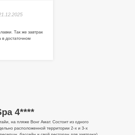
21.12.2025
авки. Так же завтрак
а в достаточном
pa 4****
ттайи, на пляже Вонг Амат. Состоит из одного
дельно расположенной территории 2-х и 3-х
 ресепшн, бассейн и свой ресторан для завтрака).