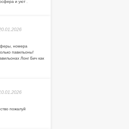
осфера и уют .
20.01.2026
осферы, номера
только павильоны!
авильонах Лонг Бич как
10.01.2026
ество пожалуй