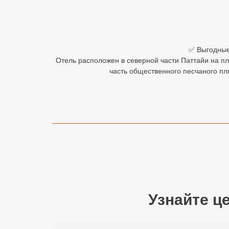
Египет
Куба
✅ Выгодные 
Шри Ланка
Отель расположен в северной части Паттайи на пл
часть общественного песчаного пл
Бали
Вьетнам
Хайнань
Северный Гоа
Южный Гоа
Занзибар
Узнайте ц
Абхазия
Большой Сочи