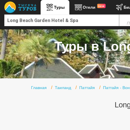
new
Туры
Отели
Би
Главная
П
Горящие туры
Туры в Турцию
Туры в Long
Туры в Египет
Туры в ОАЭ
Офис г. Москва
Помощь
Главная
Таиланд
Паттайя
Паттайя - Во
Подборки отелей
Long
Турция
Таиланд
ОАЭ