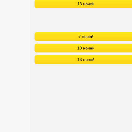
13 ночей
Сетевые отели Турции
Сетевые отели Египта
Сетевые отели ОАЭ
7 ночей
Сетевые отели Таиланда
10 ночей
Сетевые отели Шри Ланки
13 ночей
Сетевые отели Вьетнама
Сетевые отели Мальдив
Сетевые отели Бали
Сетевые отели Сейшел
Сетевые отели Маврикия