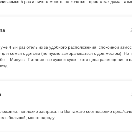
ливаемся 5 раз и ничего менять не хочется...просто как дома...атм
ina
уже 4 ый раз отель из за удобного расположения, спокойной атм
для семьи с детьми (не нужно заморачиваться с доп.местом). Но 
ебе… Минусы: Питание все хуже и хуже.. хотя цена размещения в п
везд
a
ожение. неплохие завтраки. на Вонгамате соотношение цена/кач
ель большой, много народу.