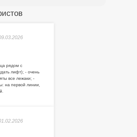
ристов
09.03.2026
ьца рядом с
дать лифт); - очень
яты все лежаки; -
ы: на первой линии,
й.
01.02.2026