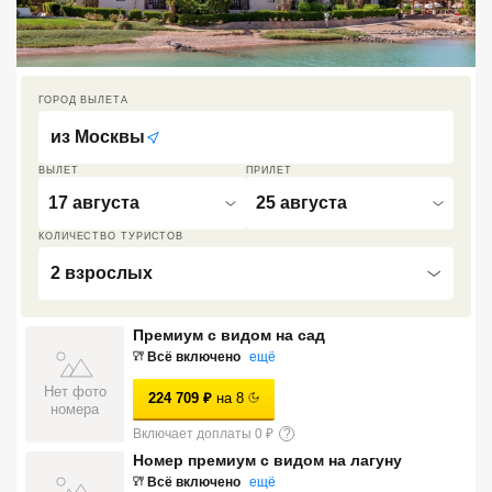
Кав Мин Воды
Экскурсионные туры
ГОРОД ВЫЛЕТА
VIP отели 5 звезд
из
Москвы
ТОП 10 лучших отелей 5*
ВЫЛЕТ
ПРИЛЕТ
17 августа
25 августа
ТОП 10 недорогих отелей
КОЛИЧЕСТВО ТУРИСТОВ
5*
2 взрослых
Лучшие отели 4* звезды
Премиум с видом на сад
Недорогие отели 4*
Всё включено
ещё
звезды
Нет фото
224 709
₽
на
8
Лучшие отели 3* звезды
номера
Включает доплаты 0 ₽
?
Недорогие отели 3*
Номер премиум с видом на лагуну
звезды
Всё включено
ещё