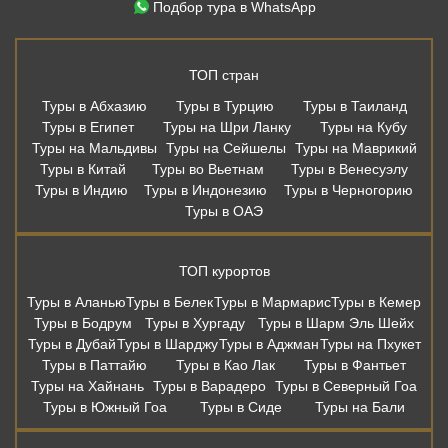
Подбор тура в WhatsApp
ТОП стран
Туры в Абхазию
Туры в Турцию
Туры в Таиланд
Туры в Египет
Туры на Шри Ланку
Туры на Кубу
Туры на Мальдивы
Туры на Сейшелы
Туры на Маврикий
Туры в Китай
Туры во Вьетнам
Туры в Венесуэлу
Туры в Индию
Туры в Индонезию
Туры в Черногорию
Туры в ОАЭ
ТОП курортов
Туры в Аланью
Туры в Белек
Туры в Мармарис
Туры в Кемер
Туры в Бодрум
Туры в Хургаду
Туры в Шарм Эль Шейх
Туры в Дубай
Туры в Шарджу
Туры в Аджман
Туры на Пхукет
Туры в Паттайю
Туры в Као Лак
Туры в Фантьет
Туры на Хайнань
Туры в Варадеро
Туры в Северный Гоа
Туры в Южный Гоа
Туры в Сиде
Туры на Бали