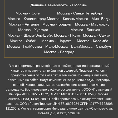
Дешевые авиабилеты из Москвы
Москва - Сочи
Москва - Санкт-Петербург
Москва - Калининград
Москва - Казань
Москва - Мин. Воды
Москва - Анталья
Москва - Бодрум
Москва - Мармарис
Москва - Хургада
Москва - Бангкок
Москва - Шарм-Эль-Шейх
Москва - Пхукет
Москва - Самуи
Москва - Дубай
Москва - Шарджа
Москва - Коломбо
Москва - Гоа
Москва - Мале
Москва - Бали
Москва - Стамбул
Москва - Белград
Вся информация, размещённая на сайте, носит информационный
характер и не является публичной офертой. Правила и условия
предоставления услуг в отелях, в том числе концепция питания,
описанные на сайте, могут изменяться по решению администрации
отелей. Копирование материалов без письменного согласия
запрещено. Бронирование в офисе осуществляет: ООО «Правильный
Выбор» ИНН 6165191372, ОГРН 1146196111280 115054, г. Москва,
Зацепский Вал, 14 оф 208. Онлвйн бронирование осуществляет. Наш
партнер: ООО «Левел Тревел» ИНН 7716697924 ОГРН 1117746723808
121205, г. Москва, территория Инновационного центра «Сколково», ул.
Нобеля д.7, этаж 2, офис 26