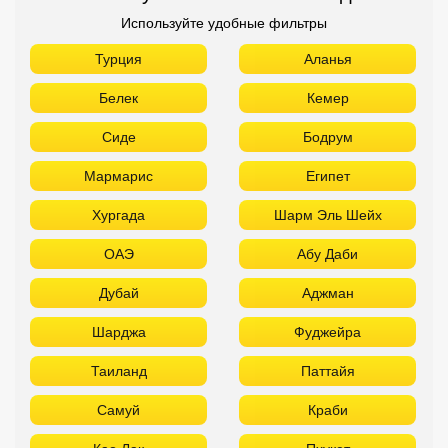
Используйте удобные фильтры
Турция
Аланья
Белек
Кемер
Сиде
Бодрум
Мармарис
Египет
Хургада
Шарм Эль Шейх
ОАЭ
Абу Даби
Дубай
Аджман
Шарджа
Фуджейра
Таиланд
Паттайя
Самуй
Краби