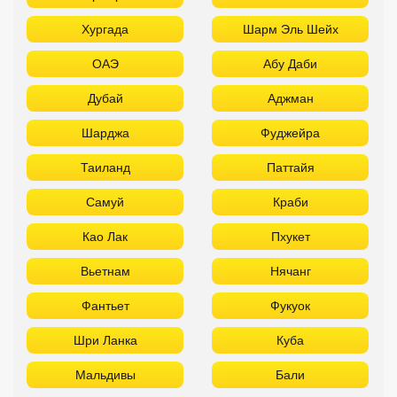
Хургада
Шарм Эль Шейх
ОАЭ
Абу Даби
Дубай
Аджман
Шарджа
Фуджейра
Таиланд
Паттайя
Самуй
Краби
Као Лак
Пхукет
Вьетнам
Нячанг
Фантьет
Фукуок
Шри Ланка
Куба
Мальдивы
Бали