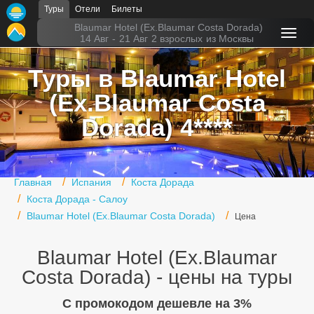
Туры
Отели
Билеты
Главная
Blaumar Hotel (Ex.Blaumar Costa Dorada)
14 Авг
-
21 Авг
2 взрослых
из Москвы
Горящие туры
Туры в Blaumar Hotel
Туры в Турцию
(Ex.Blaumar Costa
Туры в Египет
Dorada) 4****
Туры в ОАЭ
Офис г. Москва
Главная
Испания
Коста Дорада
Коста Дорада - Салоу
Помощь
Blaumar Hotel (Ex.Blaumar Costa Dorada)
Цена
Подборки отелей
Blaumar Hotel (Ex.Blaumar
Турция
Costa Dorada) - цены на туры
Таиланд
C промокодом дешевле на 3%
ОАЭ