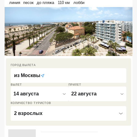
линия
песок
до пляжа
110 км
лобби
Кав Мин Воды
Экскурсионные туры
VIP отели 5 звезд
ТОП 10 лучших отелей 5*
ТОП 10 недорогих отелей
ГОРОД ВЫЛЕТА
5*
из
Москвы
Лучшие отели 4* звезды
ВЫЛЕТ
ПРИЛЕТ
14 августа
22 августа
Недорогие отели 4*
звезды
КОЛИЧЕСТВО ТУРИСТОВ
Лучшие отели 3* звезды
2 взрослых
Недорогие отели 3*
звезды