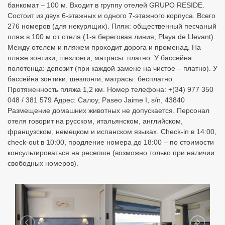
банкомат – 100 м. Входит в группу отелей GRUPO RESIDE.
Состоит из двух 6-этажных и одного 7-этажного корпуса. Всего
276 номеров (для некурящих). Пляж: общественный песчаный
пляж в 100 м от отеля (1-я береговая линия, Playa de Llevant).
Между отелем и пляжем проходит дорога и променад. На
пляже зонтики, шезлонги, матрасы: платно. У бассейна
полотенца: депозит (при каждой замене на чистое – платно). У
бассейна зонтики, шезлонги, матрасы: бесплатно.
Протяженность пляжа 1,2 км. Номер телефона: +(34) 977 350
048 / 381 579 Адрес: Салоу, Paseo Jaime I, s/n, 43840
Размещение домашних животных не допускается. Персонал
отеля говорит на русском, итальянском, английском,
французском, немецком и испанском языках. Check-in в 14:00,
check-out в 10:00, продление номера до 18:00 – по стоимости
консультироваться на ресепшн (возможно только при наличии
свободных номеров).