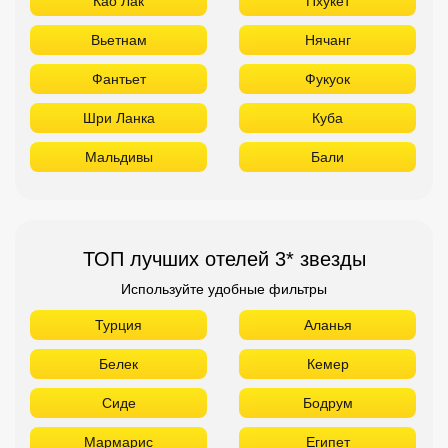
Као Лак
Пхукет
Вьетнам
Нячанг
Фантьет
Фукуок
Шри Ланка
Куба
Мальдивы
Бали
ТОП лучших отелей 3* звезды
Используйте удобные фильтры
Турция
Аланья
Белек
Кемер
Сиде
Бодрум
Мармарис
Египет