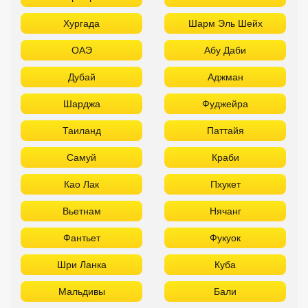
Хургада
Шарм Эль Шейх
ОАЭ
Абу Даби
Дубай
Аджман
Шарджа
Фуджейра
Таиланд
Паттайя
Самуй
Краби
Као Лак
Пхукет
Вьетнам
Нячанг
Фантьет
Фукуок
Шри Ланка
Куба
Мальдивы
Бали