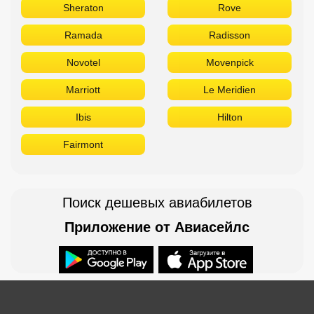
Sheraton
Rove
Ramada
Radisson
Novotel
Movenpick
Marriott
Le Meridien
Ibis
Hilton
Fairmont
Поиск дешевых авиабилетов
Приложение от Авиасейлс
Доступно в
Загрузите в