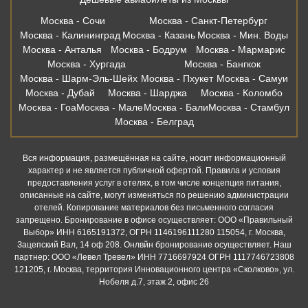
Москва - Сочи
Москва - Санкт-Петербург
Москва - Калининград
Москва - Казань
Москва - Мин. Воды
Москва - Анталья
Москва - Бодрум
Москва - Мармарис
Москва - Хургада
Москва - Бангкок
Москва - Шарм-Эль-Шейх
Москва - Пхукет
Москва - Самуи
Москва - Дубай
Москва - Шарджа
Москва - Коломбо
Москва - Гоа
Москва - Мале
Москва - Бали
Москва - Стамбул
Москва - Белград
Вся информация, размещённая на сайте, носит информационный
характер и не является публичной офертой. Правила и условия
предоставления услуг в отелях, в том числе концепция питания,
описанные на сайте, могут изменяться по решению администрации
отелей. Копирование материалов без письменного согласия
запрещено. Бронирование в офисе осуществляет: ООО «Правильный
Выбор» ИНН 6165191372, ОГРН 1146196111280 115054, г. Москва,
Зацепский Вал, 14 оф 208. Онлвйн бронирование осуществляет. Наш
партнер: ООО «Левел Тревел» ИНН 7716697924 ОГРН 1117746723808
121205, г. Москва, территория Инновационного центра «Сколково», ул.
Нобеля д.7, этаж 2, офис 26