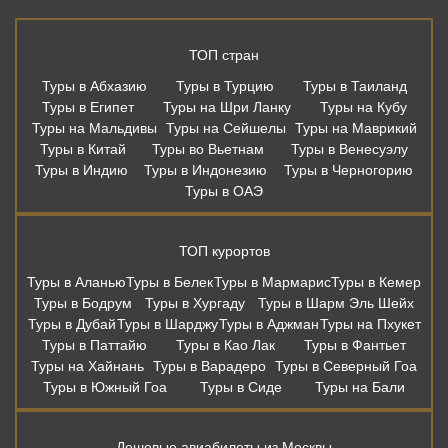
ТОП стран
Туры в Абхазию
Туры в Турцию
Туры в Таиланд
Туры в Египет
Туры на Шри Ланку
Туры на Кубу
Туры на Мальдивы
Туры на Сейшелы
Туры на Маврикий
Туры в Китай
Туры во Вьетнам
Туры в Венесуэлу
Туры в Индию
Туры в Индонезию
Туры в Черногорию
Туры в ОАЭ
ТОП курортов
Туры в Аланью
Туры в Белек
Туры в Мармарис
Туры в Кемер
Туры в Бодрум
Туры в Хургаду
Туры в Шарм Эль Шейх
Туры в Дубай
Туры в Шарджу
Туры в Аджман
Туры на Пхукет
Туры в Паттайю
Туры в Као Лак
Туры в Фантьет
Туры на Хайнань
Туры в Варадеро
Туры в Северный Гоа
Туры в Южный Гоа
Туры в Сиде
Туры на Бали
Дешевые авиабилеты из Москвы