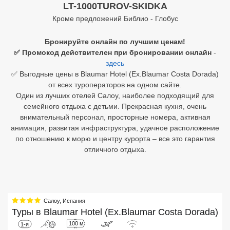
LT-1000TUROV-SKIDKA
Кроме предложений Библио - Глобус
Египет
Куба
Бронируйте онлайн по лучшим ценам!
✅ Промокод действителен при бронировании онлайн
-
Шри Ланка
здесь
✅ Выгодные цены в Blaumar Hotel (Ex.Blaumar Costa Dorada)
Бали
от всех туроператоров на одном сайте.
Один из лучших отелей Салоу, наиболее подходящий для
Вьетнам
семейного отдыха с детьми. Прекрасная кухня, очень
внимательный персонал, просторные номера, активная
Хайнань
анимация, развитая инфраструктура, удачное расположение
по отношению к морю и центру курорта – все это гарантия
Северный Гоа
отличного отдыха.
Южный Гоа
Занзибар
Салоу
,
Испания
Абхазия
Туры в
Blaumar Hotel (Ex.Blaumar Costa Dorada)
Большой Сочи
100 м
1-я