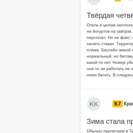
Твёрдая четвё
Отель в целом неплохо
ни йогуртов на завтрак
персонал. Но не факт, ч
налить стакан. Террит
пляжа. Бассейн зимой 
нормальный, но беговые
какой-то нет. Номер уб
они то ли работать не 
ними бегать. В следующ
9.7
Кри
Зима стала п
Обычно прилетаем в Ту