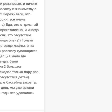
ги резиновые, и ничего
елаксу и знакомству с
т! Переживали, что
тория, все очень
ть) Еда, это отдельный
 приготовлено, и иногда
як, это отсутствие
анная очень)) Только
ле везде лифты, и на
о рассказу купающихся,
цепция мало где
нь-два были
 из 2 больших
сходил только пару раз
отсутствия детей)
зле бассейна закрыта,
й день мы уже искали
 годы это удавалось