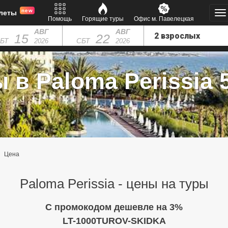
new
леты
Помощь
Горящие туры
Офис м. Павелецкая
АВГ
АВГ
15
22
БТ
СБТ
2026
2026
 в Paloma Perissia 5
Цена
Paloma Perissia - цены на туры
C промокодом дешевле на 3%
LT-1000TUROV-SKIDKA