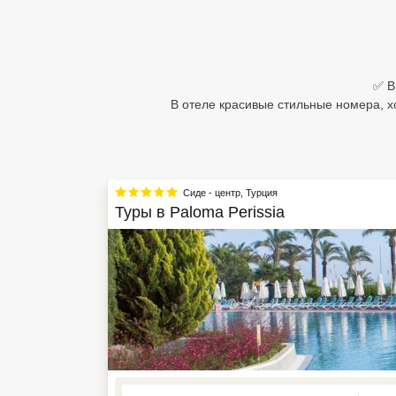
Египет
Куба
✅ В
Шри Ланка
В отеле красивые стильные номера, х
Бали
Вьетнам
Сиде - центр
,
Турция
Хайнань
Туры в
Paloma Perissia
Северный Гоа
Южный Гоа
Занзибар
Абхазия
Большой Сочи