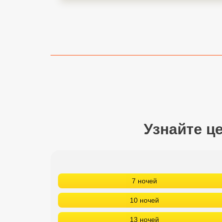
Сетевые отели Турции
Сетевые отели Египта
Сетевые отели ОАЭ
Сетевые отели Таиланда
Сетевые отели Шри Ланки
Узнайте ц
Сетевые отели Вьетнама
Сетевые отели Мальдив
Сетевые отели Бали
7 ночей
Сетевые отели Сейшел
10 ночей
Сетевые отели Маврикия
13 ночей