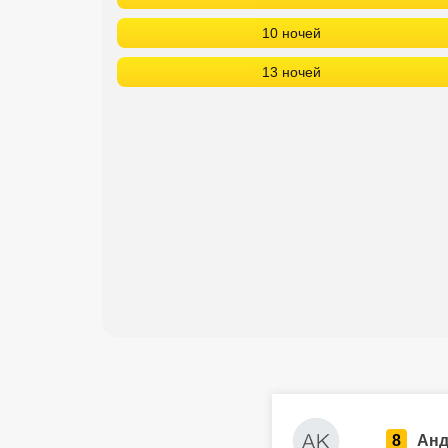
10 ночей
13 ночей
8
Анд