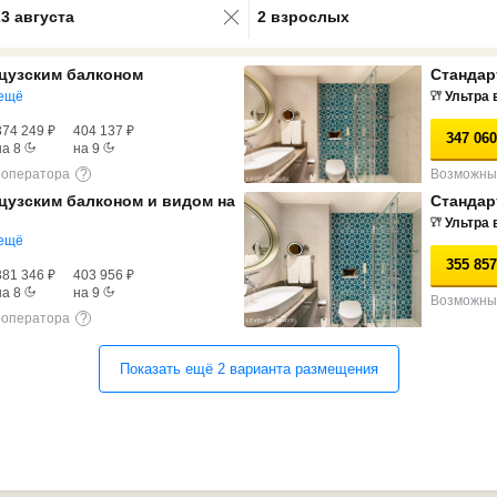
23 августа
2 взрослых
цузским балконом
Стандар
ещё
Ультра 
374 249
₽
404 137
₽
347 060
на
8
на
9
роператора
?
Возможны 
цузским балконом и видом на
Стандар
Ультра 
ещё
355 857
381 346
₽
403 956
₽
на
8
на
9
Возможны 
роператора
?
Показать ещё
2
варианта
размещения