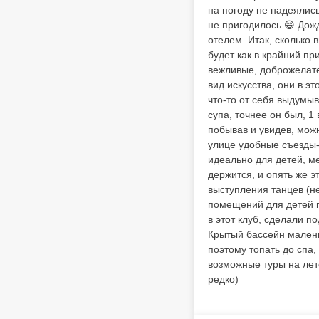
на погоду не надеялись
не пригодилось 😄 Дожд
отелем. Итак, сколько 
будет как в крайний пр
вежливые, доброжелате
вид искусства, они в э
что-то от себя выдумыв
супа, точнее он был, 1
побывав и увидев, можн
улице удобные съезды-п
идеально для детей, ме
держится, и опять же э
выступления танцев (не
помещений для детей п
в этот клуб, сделали п
Крытый бассейн малень
поэтому топать до спа,
возможные туры на лет
редко)