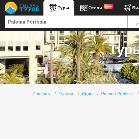
new
Туры
Отели
Би
Главная
С
Горящие туры
Туры в Турцию
Туры
Туры в Египет
Туры в ОАЭ
Офис г. Москва
Помощь
Главная
Турция
Сиде
Paloma Perissia
Подборки отелей
Турция
Таиланд
ОАЭ