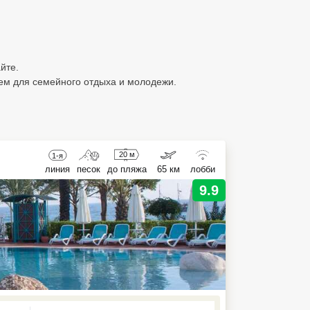
йте.
уем для семейного отдыха и молодежи.
20 м
1-я
линия
песок
до пляжа
65 км
лобби
9.9
ed , press Down to open the menu,