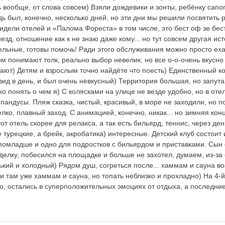
 вообще, от слова совсем) Взяли дождевики и зонты, ребёнку сапо
ь был, конечно, несколько дней, но эти дни мы решили посвятить р
видели отелей и «Палома Фореста» в том числе, это бест оф зе бес
иезд, отношение как к не знаю даже кому... но тут совсем другая ис
льные, готовы помочь! Ради этого обслуживания можно просто еха
том понимают толк, реально выбор невелик, но все о-о-очень вкусно
ают) Детям и взрослым точно найдёте что поесть) Единственный кос
 вид в день, и был очень невкусный) Территория большая, но запут
о понять о чем я) С колясками на улице не везде удобно, но в оте
андусы. Пляж сказка, чистый, красивый, в море не заходили, но п
лко, плавный заход. С анимацией, конечно, никак... но зимняя кон
тот отель скорее для релакса, а так есть бильярд, теннис, через де
 турецкие, а брейк, акробатика) интересные. Детский клуб состоит
омладше и одно для подростков с бильярдом и приставками. Сын 
оделку, побесился на площадке и больше не захотел, думаем, из-за 
кий и холодный) Рядом душ, согреться после... хаммам и сауна во
 и там уже хаммам и сауна, но топать неблизко и прохладно) На 4‑
о, остались в суперположительных эмоциях от отдыха, а последние