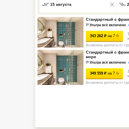
15 августа
Кав Мин Воды
Стандартный с фран
Экскурсионные туры
Ультра всё включено
VIP отели 5 звезд
343 262
₽
на
7
ТОП 10 лучших отелей 5*
Возможны доплаты от ту
Стандартный с фран
море
ТОП 10 недорогих отелей
Ультра всё включено
5*
349 559
₽
на
7
Лучшие отели 4* звезды
Возможны доплаты от ту
Недорогие отели 4*
звезды
Лучшие отели 3* звезды
Недорогие отели 3*
звезды