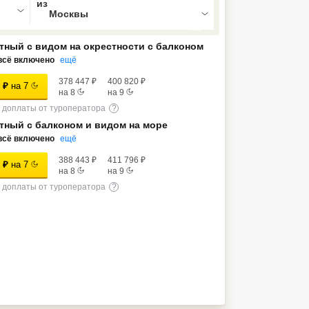
тный с видом на окрестности с балконом
всё включено
ещё
378 447
₽
400 820
₽
₽
на
7
на
8
на
9
доплаты от туроператора
?
тный с балконом и видом на море
всё включено
ещё
388 443
₽
411 796
₽
₽
на
7
на
8
на
9
доплаты от туроператора
?