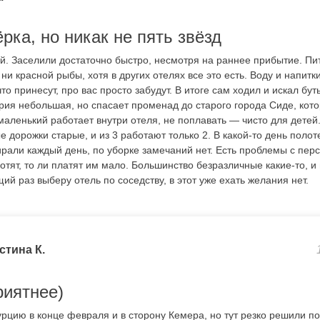
рка, но никак не пять звёзд
й. Заселили достаточно быстро, несмотря на раннее прибытие. Пит
, ни красной рыбы, хотя в других отелях все это есть. Воду и напит
то принесут, про вас просто забудут. В итоге сам ходил и искал бут
ория небольшая, но спасает променад до старого города Сиде, кот
маленький работает внутри отеля, не поплавать — чисто для детей
 дорожки старые, и из 3 работают только 2. В какой-то день полоте
ирали каждый день, по уборке замечаний нет. Есть проблемы с пер
хотят, то ли платят им мало. Большинство безразличные какие-то, и
ий раз выберу отель по соседству, в этот уже ехать желания нет.
стина К.
риятнее)
рцию в конце февраля и в сторону Кемера, но тут резко решили по