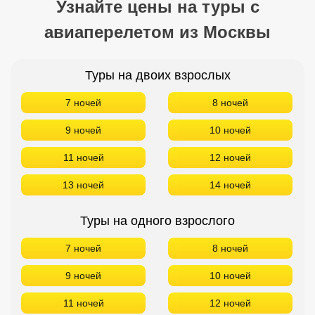
Узнайте цены на туры с
Кав Мин Воды
авиаперелетом из Москвы
Экскурсионные туры
Туры на двоих взрослых
VIP отели 5 звезд
7 ночей
8 ночей
ТОП 10 лучших отелей 5*
9 ночей
10 ночей
ТОП 10 недорогих отелей
11 ночей
12 ночей
5*
13 ночей
14 ночей
Лучшие отели 4* звезды
Недорогие отели 4*
Туры на одного взрослого
звезды
7 ночей
8 ночей
Лучшие отели 3* звезды
9 ночей
10 ночей
Недорогие отели 3*
звезды
11 ночей
12 ночей