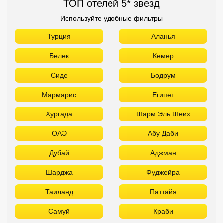
ТОП отелей 5* звезд
Используйте удобные фильтры
Турция
Аланья
Белек
Кемер
Сиде
Бодрум
Мармарис
Египет
Хургада
Шарм Эль Шейх
ОАЭ
Абу Даби
Дубай
Аджман
Шарджа
Фуджейра
Таиланд
Паттайя
Самуй
Краби