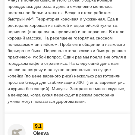
минут в полном смысле этого слова. Уборка номера
проводилась два раза в день и ежедневно менялось
постельное белье и халаты. Везде в отеле работает
быстрый wi-fi. Территория красивая и ухоженная. Еда в
ресторане хорошая из тайской и европейской кухни т.е.
перченая (иногда очень прилично) и не перченая. В отеле
хороший массаж. На ресепшене говорят на сносном
понимаемом английском. Проблем в общении и языкового
барьера не было. Персонал отеля вежлив и быстро решает
практически любой вопрос. Один раз мы поели вне отеля в
городском кафе и отравились. На следующий день нам
пошли на встречу и на кухне персонально за сущие
копейки (по цене вареного риса) несколько раз готовили
простые блюда для стабилизации ЖКТ (типа: вареный рис
и курица без специй). Минусы: Завтраки не много скудные,
а вечером, когда кухня переходит в режим ресторана
ужины могут показаться дороговатыми.
9.1
Olesya