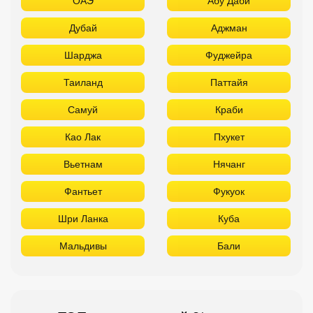
ОАЭ
Абу Даби
Дубай
Аджман
Шарджа
Фуджейра
Таиланд
Паттайя
Самуй
Краби
Као Лак
Пхукет
Вьетнам
Нячанг
Фантьет
Фукуок
Шри Ланка
Куба
Мальдивы
Бали