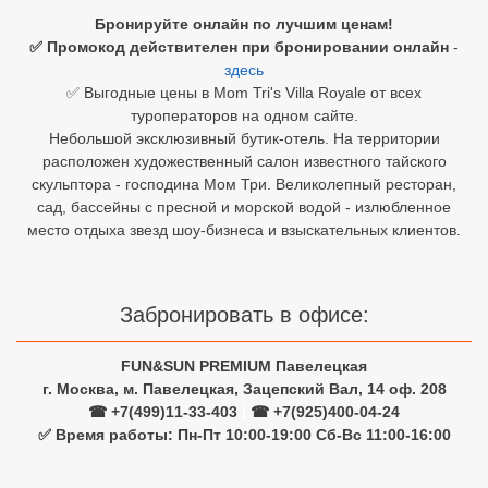
Бронируйте онлайн по лучшим ценам!
Египет
✅ Промокод действителен при бронировании онлайн
-
здесь
Куба
✅ Выгодные цены в Mom Tri's Villa Royale от всех
туроператоров на одном сайте.
Шри Ланка
Небольшой эксклюзивный бутик-отель. На территории
расположен художественный салон известного тайского
Бали
скульптора - господина Мом Три. Великолепный ресторан,
сад, бассейны с пресной и морской водой - излюбленное
Вьетнам
место отдыха звезд шоу-бизнеса и взыскательных клиентов.
Хайнань
Северный Гоа
Забронировать в офисе:
Южный Гоа
FUN&SUN PREMIUM Павелецкая
Занзибар
г. Москва, м. Павелецкая, Зацепский Вал, 14 оф. 208
☎ +7(499)11-33-403
|
☎ +7(925)400-04-24
Абхазия
✅ Время работы: Пн-Пт 10:00-19:00 Сб-Вс 11:00-16:00
Большой Сочи