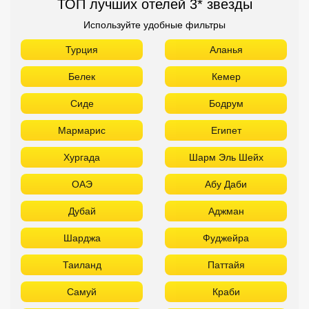
ТОП лучших отелей 3* звезды
Используйте удобные фильтры
Турция
Аланья
Белек
Кемер
Сиде
Бодрум
Мармарис
Египет
Хургада
Шарм Эль Шейх
ОАЭ
Абу Даби
Дубай
Аджман
Шарджа
Фуджейра
Таиланд
Паттайя
Самуй
Краби