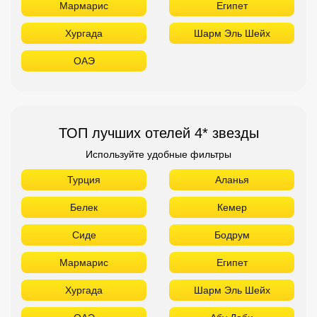
Мармарис
Египет
Хургада
Шарм Эль Шейх
ОАЭ
ТОП лучших отелей 4* звезды
Используйте удобные фильтры
Турция
Аланья
Белек
Кемер
Сиде
Бодрум
Мармарис
Египет
Хургада
Шарм Эль Шейх