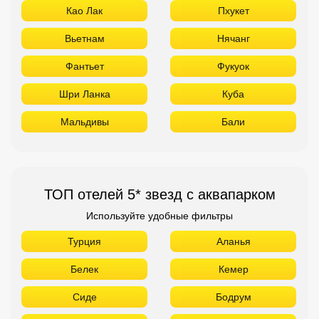
Као Лак
Пхукет
Вьетнам
Нячанг
Фантьет
Фукуок
Шри Ланка
Куба
Мальдивы
Бали
ТОП отелей 5* звезд с аквапарком
Используйте удобные фильтры
Турция
Аланья
Белек
Кемер
Сиде
Бодрум