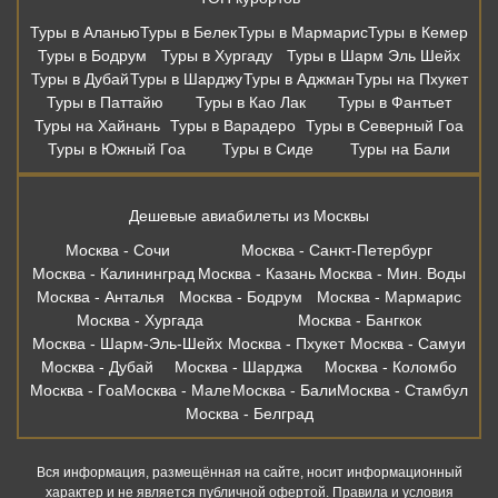
Туры в Аланью
Туры в Белек
Туры в Мармарис
Туры в Кемер
Туры в Бодрум
Туры в Хургаду
Туры в Шарм Эль Шейх
Туры в Дубай
Туры в Шарджу
Туры в Аджман
Туры на Пхукет
Туры в Паттайю
Туры в Као Лак
Туры в Фантьет
Туры на Хайнань
Туры в Варадеро
Туры в Северный Гоа
Туры в Южный Гоа
Туры в Сиде
Туры на Бали
Дешевые авиабилеты из Москвы
Москва - Сочи
Москва - Санкт-Петербург
Москва - Калининград
Москва - Казань
Москва - Мин. Воды
Москва - Анталья
Москва - Бодрум
Москва - Мармарис
Москва - Хургада
Москва - Бангкок
Москва - Шарм-Эль-Шейх
Москва - Пхукет
Москва - Самуи
Москва - Дубай
Москва - Шарджа
Москва - Коломбо
Москва - Гоа
Москва - Мале
Москва - Бали
Москва - Стамбул
Москва - Белград
Вся информация, размещённая на сайте, носит информационный
характер и не является публичной офертой. Правила и условия