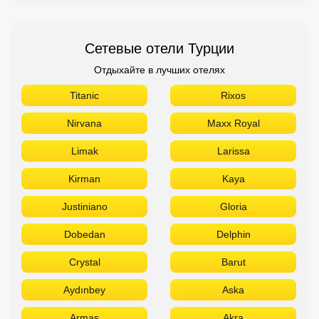
Сетевые отели Турции
Отдыхайте в лучших отелях
Titanic
Rixos
Nirvana
Maxx Royal
Limak
Larissa
Kirman
Kaya
Justiniano
Gloria
Dobedan
Delphin
Crystal
Barut
Aydınbey
Aska
Armas
Akra