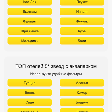
Као Лак
Пхукет
Вьетнам
Нячанг
Фантьет
Фукуок
Шри Ланка
Куба
Мальдивы
Бали
ТОП отелей 5* звезд с аквапарком
Используйте удобные фильтры
Турция
Аланья
Белек
Кемер
Сиде
Бодрум
Мармарис
Египет