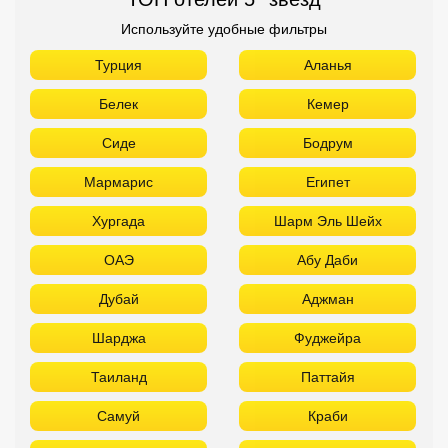
Используйте удобные фильтры
Турция
Аланья
Белек
Кемер
Сиде
Бодрум
Мармарис
Египет
Хургада
Шарм Эль Шейх
ОАЭ
Абу Даби
Дубай
Аджман
Шарджа
Фуджейра
Таиланд
Паттайя
Самуй
Краби