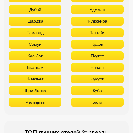
Дубай
Аджман
Шарджа
Фуджейра
Таиланд
Паттайя
Самуй
Краби
Као Лак
Пхукет
Вьетнам
Нячанг
Фантьет
Фукуок
Шри Ланка
Куба
Мальдивы
Бали
ТОП лучших отелей 3* звезды