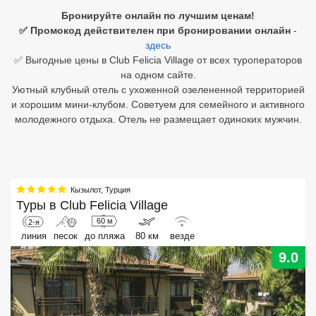
Бронируйте онлайн по лучшим ценам!
Египет
✅ Промокод действителен при бронировании онлайн
-
здесь
Куба
✅ Выгодные цены в Club Felicia Village от всех туроператоров
на одном сайте.
Шри Ланка
Уютный клубный отель c ухоженной озелененной территорией
и хорошим мини-клубом. Советуем для семейного и активного
Бали
молодежного отдыха. Отель не размещает одиноких мужчин.
Вьетнам
Хайнань
Кызылот
,
Турция
Северный Гоа
Туры в
Club Felicia Village
60 м
2-я
Южный Гоа
линия
песок
до пляжа
80 км
везде
Занзибар
9.0
Абхазия
Большой Сочи