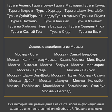
Туры в Аланью
Туры в Белек
Туры в Мармарис
Туры в Кемер
Туры в Бодрум
Туры в Хургаду
Туры в Шарм Эль Шейх
Туры в Дубай
Туры в Шарджу
Туры в Аджман
Туры на Пхукет
Туры в Паттайю
Туры в Као Лак
Туры в Фантьет
Туры на Хайнань
Туры в Варадеро
Туры в Северный Гоа
Туры в Южный Гоа
Туры в Сиде
Туры на Бали
Дешевые авиабилеты из Москвы
Москва - Сочи
Москва - Санкт-Петербург
Москва - Калининград
Москва - Казань
Москва - Мин. Воды
Москва - Анталья
Москва - Бодрум
Москва - Мармарис
Москва - Хургада
Москва - Бангкок
Москва - Шарм-Эль-Шейх
Москва - Пхукет
Москва - Самуи
Москва - Дубай
Москва - Шарджа
Москва - Коломбо
Москва - Гоа
Москва - Мале
Москва - Бали
Москва - Стамбул
Москва - Белград
Вся информация, размещённая на сайте, носит информационный
характер и не является публичной офертой. Правила и условия