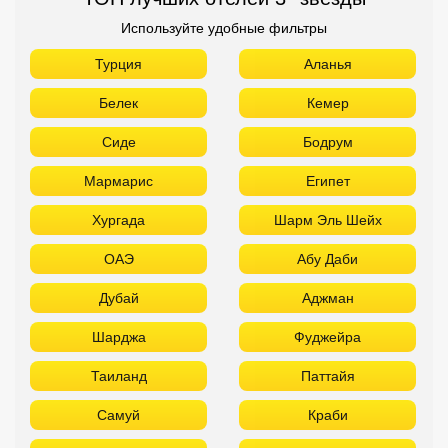
Используйте удобные фильтры
Турция
Аланья
Белек
Кемер
Сиде
Бодрум
Мармарис
Египет
Хургада
Шарм Эль Шейх
ОАЭ
Абу Даби
Дубай
Аджман
Шарджа
Фуджейра
Таиланд
Паттайя
Самуй
Краби