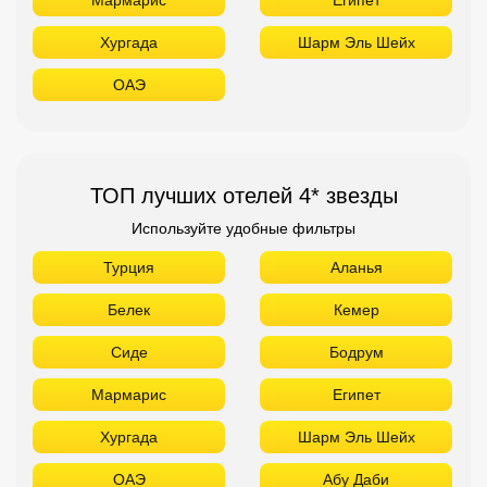
Хургада
Шарм Эль Шейх
ОАЭ
ТОП лучших отелей 4* звезды
Используйте удобные фильтры
Турция
Аланья
Белек
Кемер
Сиде
Бодрум
Мармарис
Египет
Хургада
Шарм Эль Шейх
ОАЭ
Абу Даби