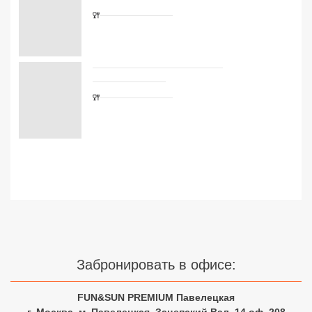
Сетевые отели Турции
Сетевые отели Египта
Сетевые отели ОАЭ
Сетевые отели Таиланда
Сетевые отели Шри Ланки
Сетевые отели Вьетнама
Сетевые отели Мальдив
Сетевые отели Бали
Забронировать в офисе:
Сетевые отели Сейшел
FUN&SUN PREMIUM Павелецкая
Сетевые отели Маврикия