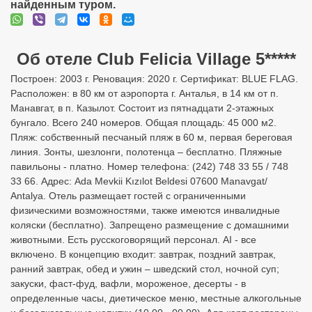
найденным туром.
Об отеле Club Felicia Village 5*****
Построен: 2003 г. Реновация: 2020 г. Сертификат: BLUE FLAG.
Расположен: в 80 км от аэропорта г. Анталья, в 14 км от п.
Манавгат, в п. Казылот. Состоит из пятнадцати 2-этажных
бунгало. Всего 240 номеров. Общая площадь: 45 000 м2.
Пляж: собственный песчаный пляж в 60 м, первая береговая
линия. Зонты, шезлонги, полотенца – бесплатно. Пляжные
павильоны - платно. Номер телефона: (242) 748 33 55 / 748
33 66. Адрес: Ada Mevkii Kızılot Beldesi 07600 Manavgat/
Antalya. Отель размещает гостей с ограниченными
физическими возможностями, также имеются инвалидные
коляски (бесплатно). Запрещено размещение с домашними
животными. Есть русскоговорящий персонал. AI - все
включено. В концепцию входит: завтрак, поздний завтрак,
ранний завтрак, обед и ужин – шведский стол, ночной суп;
закуски, фаст-фуд, вафли, мороженое, десерты - в
определенные часы, диетическое меню, местные алкогольные