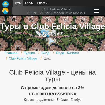
Туры
Отели
Билеты
Главная
Club Felicia Village
15 Авг
-
22 Авг
2 взрослых
из Москвы
Горящие туры
Туры в Club Felicia Village
Туры в Турцию
5*****
Туры в Египет
Туры в ОАЭ
Главная
Турция
Сиде
Сиде - Кизилот
Офис г. Москва
Club Felicia Village
Цена
Помощь
Club Felicia Village - цены на
Подборки отелей
туры
Турция
C промокодом дешевле на 3%
LT-1000TUROV-SKIDKA
Таиланд
Кроме предложений Библио - Глобус
ОАЭ