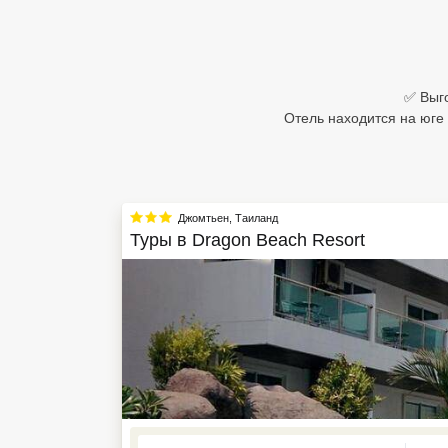
Египет
Куба
✅ Выго
Шри Ланка
Отель находится на юге 
Бали
Вьетнам
Джомтьен
,
Таиланд
Хайнань
Туры в
Dragon Beach Resort
Северный Гоа
Южный Гоа
Занзибар
Абхазия
Большой Сочи