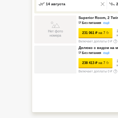
14 августа
Кав Мин Воды
Superior Room, 2 Twi
Экскурсионные туры
Без питания
ещё
VIP отели 5 звезд
Нет фото
231 061
₽
на
7
номера
ТОП 10 лучших отелей 5*
Включает доплаты 0 ₽
?
Делюкс с видом на 
Без питания
ещё
ТОП 10 недорогих отелей
5*
238 413
₽
на
7
Лучшие отели 4* звезды
Включает доплаты 0 ₽
?
Недорогие отели 4*
звезды
Лучшие отели 3* звезды
Недорогие отели 3*
звезды