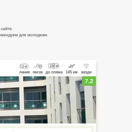
 сайте.
екомендуем для молодежи.
100 м
2-я
линия
песок
до пляжа
145 км
везде
7.2
ed , press Down to open the menu,