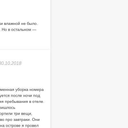
ки влажной не было.
. Но в остальном —
30.10.2018
ременная уборка номера
уется после ночи под
мя пребывания в отеле.
пришлось
ортили три вещи,
во про завтраки. Они
на острове я провел