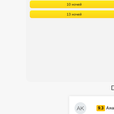
10 ночей
13 ночей
9.3
Ана