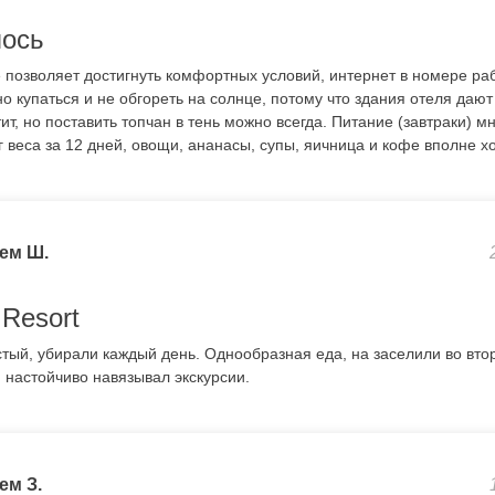
лось
 позволяет достигнуть комфортных условий, интернет в номере ра
о купаться и не обгореть на солнце, потому что здания отеля дают
ит, но поставить топчан в тень можно всегда. Питание (завтраки) м
г веса за 12 дней, овощи, ананасы, супы, яичница и кофе вполне х
ем Ш.
Resort
стый, убирали каждый день. Однообразная еда, на заселили во втор
 настойчиво навязывал экскурсии.
ем З.