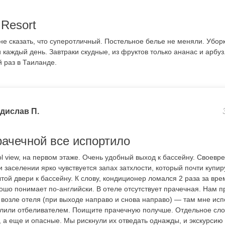
Resort
не сказать, что суперотличный. Постельное белье не меняли. Убор
 каждый день. Завтраки скудные, из фруктов только ананас и арбуз
 раз в Таиланде.
дислав П.
рачечной все испортило
ol view, на первом этаже. Очень удобный выход к бассейну. Своев
 заселении ярко чувствуется запах затхлости, который почти купир
той двери к бассейну. К слову, кондиционер ломался 2 раза за вре
ошо понимает по-английски. В отеле отсутствует прачечная. Нам 
 возле отеля (при выходе направо и снова направо) — там мне исп
залили отбеливателем. Поищите прачечную получше. Отдельное сло
 а еще и опасные. Мы рискнули их отведать однажды, и экскурсию 