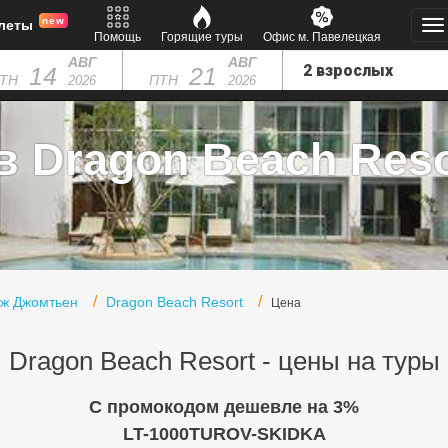
new
леты
Помощь
Горящие туры
Офис м. Павелецкая
АВГ
АВГ
14
21
ТН
ПТН
2026
2026
в Dragon Beach Resor
яж Джомтьен
Dragon Beach Resort
Цена
Dragon Beach Resort - цены на туры
C промокодом дешевле на 3%
LT-1000TUROV-SKIDKA