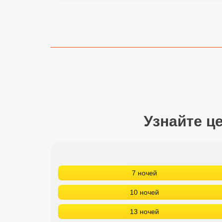
Сетевые отели Турции
Сетевые отели Египта
Сетевые отели ОАЭ
Сетевые отели Таиланда
Сетевые отели Шри Ланки
Узнайте ц
Сетевые отели Вьетнама
Сетевые отели Мальдив
7 ночей
Сетевые отели Бали
10 ночей
Сетевые отели Сейшел
13 ночей
Сетевые отели Маврикия