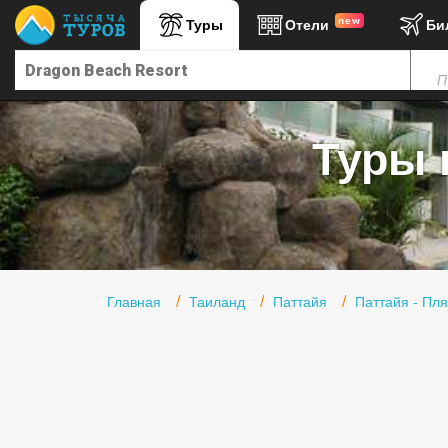
new
Туры
Отели
Би
Главная
П
Горящие туры
Туры в Турцию
Туры 
Туры в Египет
Туры в ОАЭ
Офис г. Москва
Помощь
Главная
Таиланд
Паттайя
Паттайя - Пл
Подборки отелей
Турция
Таиланд
ОАЭ