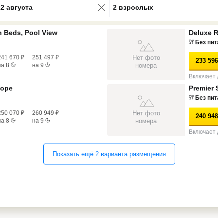
22 августа
2 взрослых
n Beds, Pool View
Deluxe R
Без пит
Нет фото
241 670
₽
251 497
₽
233 596
номера
на
8
на
9
Включает 
море
Premier 
Без пит
Нет фото
250 070
₽
260 949
₽
240 948
номера
на
8
на
9
Включает 
Показать ещё
2
варианта
размещения