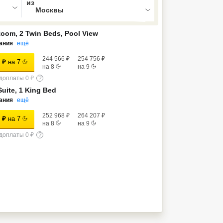
oom, 2 Twin Beds, Pool View
ания
ещё
244 566
₽
254 756
₽
₽
на
7
на
8
на
9
доплаты 0 ₽
?
Suite, 1 King Bed
ания
ещё
252 968
₽
264 207
₽
₽
на
7
на
8
на
9
доплаты 0 ₽
?