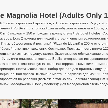
 Magnolia Hotel (Adults Only 1
103 км от аэропорта Барселоны, в 15 км от аэропорта г. Реус, в 20 
звлечений PortAventura. Ближайшая автобусная остановка – 100 м, ос
0 м, банкомат – 150 м. Входит в группу отелей Sercotel Hoteles. Со
омеров. Есть 2 номера для людей с ограниченными возможностями
 Пляж: общественный песчаный (Playa de Llevant) в 200 м от отеля
У бассейна зонтики, шезлонги: бесплатно. Протяженность пляжа 120
омашних животных не допускается. Эксклюзивное обслуживание в 
 -бутылочка оливкового маслаLa Boella -ежедневная интернациона
ата в отеле) -пляжная сумка -широкая терраса с гамаками -номер
принадлежности класса люкс -набор для пар для приятных ощущен
ациональная пресса -включено место на парковке для машин -пляжна
тироваться на ресепшн (возможно только при наличии свободных н
языках. Молодожены (Honeymooners): Для молодоженов отель пред