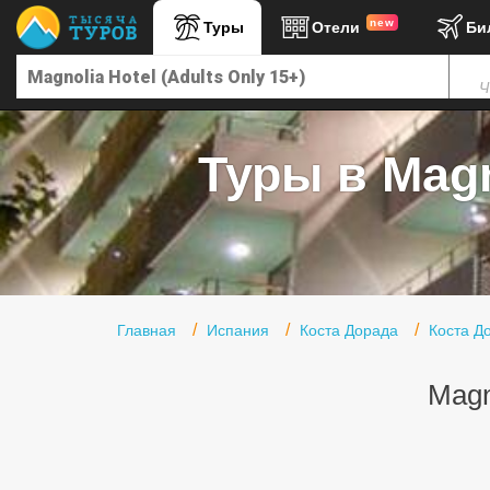
new
Туры
Отели
Би
Главная
Ч
Горящие туры
Туры в Турцию
Туры в Magno
Туры в Египет
Туры в ОАЭ
Офис г. Москва
Помощь
Главная
Испания
Коста Дорада
Коста Д
Подборки отелей
Magn
Турция
Таиланд
ОАЭ