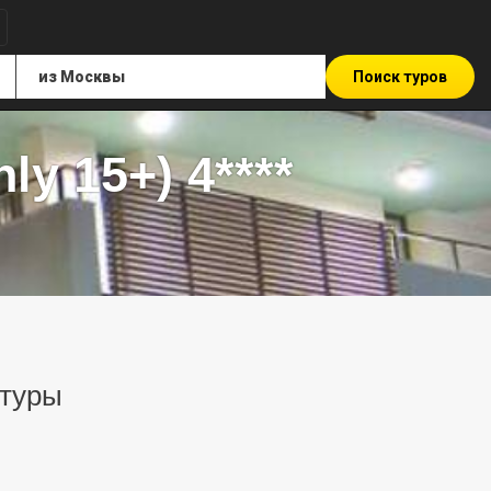
Поиск туров
ly 15+) 4****
 туры