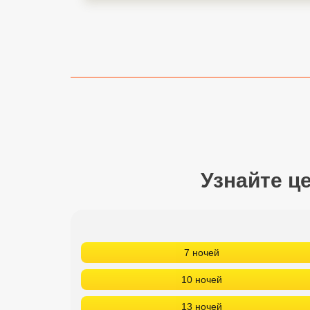
Сетевые отели Турции
Сетевые отели Египта
Сетевые отели ОАЭ
Сетевые отели Таиланда
Сетевые отели Шри Ланки
Узнайте ц
Сетевые отели Вьетнама
Сетевые отели Мальдив
Сетевые отели Бали
7 ночей
Сетевые отели Сейшел
10 ночей
Сетевые отели Маврикия
13 ночей