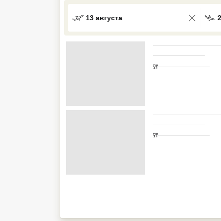
Кав Мин Воды
13 августа
Экскурсионные туры
VIP отели 5 звезд
ТОП 10 лучших отелей 5*
ТОП 10 недорогих отелей
5*
Лучшие отели 4* звезды
Недорогие отели 4*
звезды
Лучшие отели 3* звезды
Недорогие отели 3*
звезды