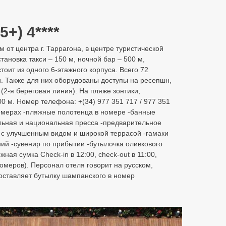
5+) 4****
км от центра г. Таррагона, в центре туристической
тановка такси – 150 м, ночной бар – 500 м,
стоит из одного 6-этажного корпуса. Всего 72
. Также для них оборудованы доступы на ресепшн,
 (2-я береговая линия). На пляже зонтики,
0 м. Номер телефона: +(34) 977 351 717 / 977 351
номерах -пляжные полотенца в номере -банные
льная и национальная пресса -предварительное
а с улучшенным видом и широкой террасой -гамаки
ий -сувенир по прибытии -бутылочка оливкового
я сумка Check-in в 12:00, check-out в 11:00,
омеров). Персонал отеля говорит на русском,
оставляет бутылку шампанского в номер