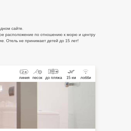
одном сайте.
ное расположение по отношению к морю и центру
е. Отель не принимает детей до 15 лет!
200 м
2-я
линия
песок
до пляжа
15 км
лобби