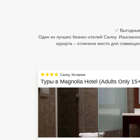
Египет
Куба
✅ Выгодные 
Шри Ланка
Один из лучших бизнес-отелей Салоу. Изысканн
курорта – отличное место для совмещен
Бали
Вьетнам
Хайнань
Салоу
,
Испания
Туры в
Magnolia Hotel (Adults Only 15
Северный Гоа
Южный Гоа
Занзибар
Абхазия
Большой Сочи