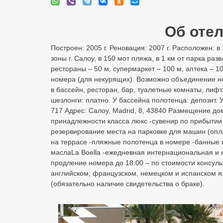
Об отеле
Построен: 2005 г. Реновация: 2007 г. Расположен: в 
зоны г. Салоу, в 150 мот пляжа, в 1 км от парка ра
рестораны – 50 м, супермаркет – 100 м, аптека – 10
номера (для некурящих). Возможно объединение н
в бассейн, ресторан, бар, туалетные комнаты, лифт.
шезлонги: платно. У бассейна полотенца: депозит. 
717 Адрес: Салоу, Madrid, 8, 43840 Размещение д
принадлежности класса люкс -сувенир по прибытии
резервирование места на парковке для машин (опл
на террасе -пляжные полотенца в номере -банные 
маслаLa Boella -ежедневная интернациональная и н
продление номера до 18:00 – по стоимости консуль
английском, французском, немецком и испанском 
(обязательно наличие свидетельства о браке).