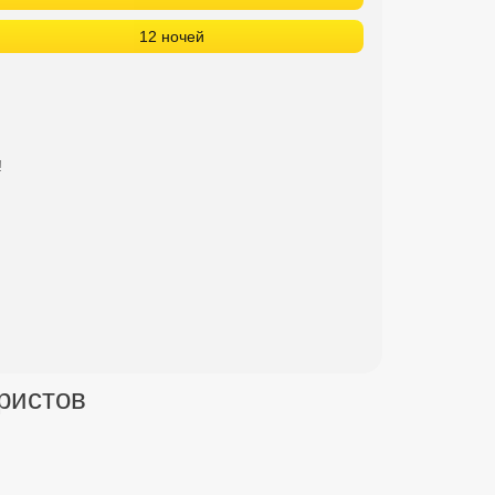
12 ночей
!
уристов