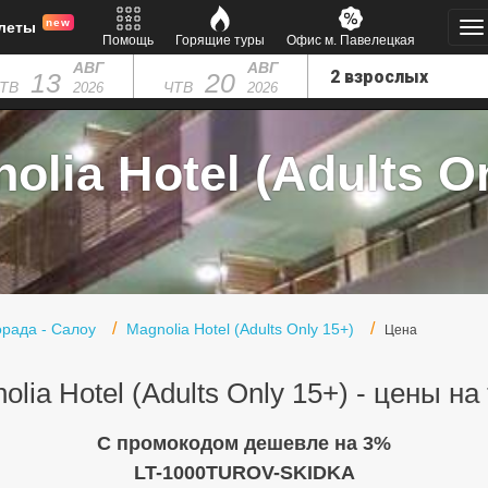
new
леты
Помощь
Горящие туры
Офис м. Павелецкая
АВГ
АВГ
13
20
ТВ
ЧТВ
2026
2026
lia Hotel (Adults On
орада - Салоу
Magnolia Hotel (Adults Only 15+)
Цена
olia Hotel (Adults Only 15+) - цены на
C промокодом дешевле на 3%
LT-1000TUROV-SKIDKA