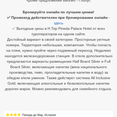
Кроме предложений Библио - Глобус
Египет
Бронируйте онлайн по лучшим ценам!
✅ Промокод действителен при бронировании онлайн
-
Куба
здесь
✅ Выгодные цены в H.Top Pineda Palace Hotel от всех
Шри Ланка
туроператоров на одном сайте.
Достойный вариант в своей категории. Просторные уютные
Бали
номера. Территория небольшая, компактная. Чтобы попасть
на пляж, нужно пройти через подземный переход. Недалеко
Вьетнам
находится железнодорожная станция. В отеле дополнительно
предлагаются варианты размещения Half Board Silver и Full
Хайнань
Board Silver, включающие напитки (вина национального
Северный Гоа
производства, пиво, прохладительные напитки и воду) за
обедом и/или ужином. Также действует система All Inclusive
Южный Гоа
Gold, включающая алкогольные и безалкогольные напитки
дорогих марок. Можно рекомендовать для семейного отдыха.
Занзибар
Абхазия
Большой Сочи
Пинеда-де-Мар
,
Испания