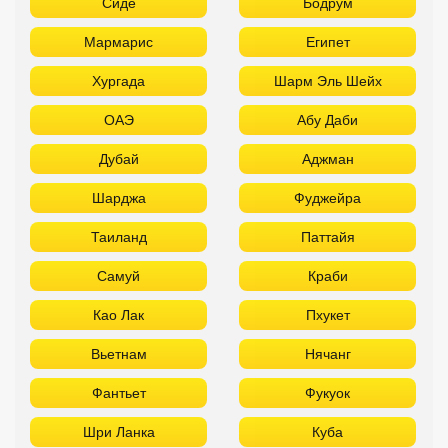
Шарджа
Фуджейра
Таиланд
Паттайя
Самуй
Краби
Као Лак
Пхукет
Вьетнам
Нячанг
Фантьет
Фукуок
Шри Ланка
Куба
Мальдивы
Бали
ТОП лучших отелей 3* звезды
Используйте удобные фильтры
Турция
Аланья