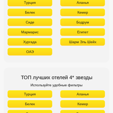
ОАЭ
ТОП лучших отелей 4* звезды
Используйте удобные фильтры
Турция
Аланья
Белек
Кемер
Сиде
Бодрум
Мармарис
Египет
Хургада
Шарм Эль Шейх
ОАЭ
Абу Даби
Дубай
Аджман