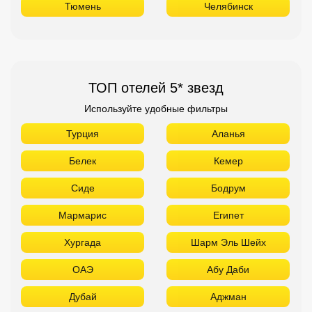
Белек
Кемер
Сиде
Бодрум
Мармарис
Египет
Хургада
Шарм Эль Шейх
ОАЭ
Абу Даби
Дубай
Аджман
Шарджа
Фуджейра
Таиланд
Паттайя
Самуй
Краби
Као Лак
Пхукет
Вьетнам
Нячанг