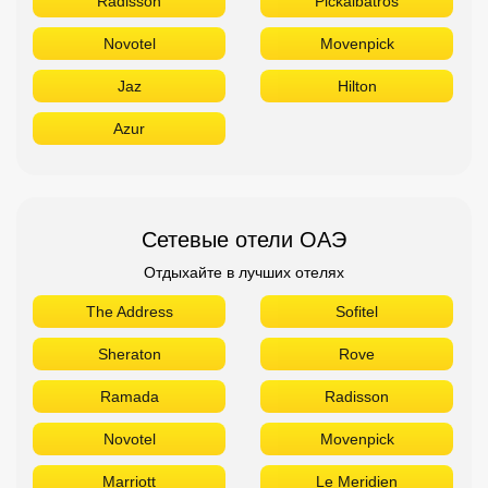
Сетевые отели ОАЭ
Отдыхайте в лучших отелях
The Address
Sofitel
Sheraton
Rove
Ramada
Radisson
Novotel
Movenpick
Marriott
Le Meridien
Ibis
Hilton
Fairmont
Поиск дешевых авиабилетов
Приложение от Авиасейлс