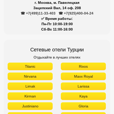
Отдыхайте в лучших отелях
Titanic
Rixos
Nirvana
Maxx Royal
Limak
Larissa
Kirman
Kaya
Justiniano
Gloria
Dobedan
Delphin
Crystal
Barut
Aydınbey
Aska
Armas
Akra
Akka