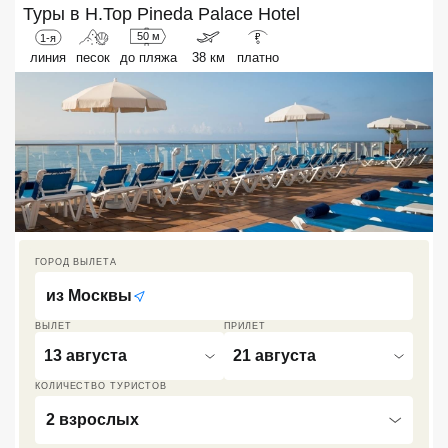
Туры в
H.Top Pineda Palace Hotel
Кав Мин Воды
50 м
1-я
₽
линия
песок
до пляжа
38 км
платно
Экскурсионные туры
VIP отели 5 звезд
ТОП 10 лучших отелей 5*
ТОП 10 недорогих отелей
5*
ГОРОД ВЫЛЕТА
Лучшие отели 4* звезды
из
Москвы
Недорогие отели 4*
звезды
ВЫЛЕТ
ПРИЛЕТ
13 августа
21 августа
Лучшие отели 3* звезды
КОЛИЧЕСТВО ТУРИСТОВ
Недорогие отели 3*
2 взрослых
звезды