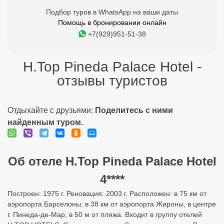
Отдыхайте с друзьями:
Поделитесь с ними
найденным туром.
Об отеле H.Top Pineda Palace Hotel
4****
Построен: 1975 г. Реновация: 2003 г. Расположен: в 75 км от
аэропорта Барселоны, в 38 км от аэропорта Жироны, в центре
г. Пинеда-де-Мар, в 50 м от пляжа. Входит в группу отелей
H.TOP HOTELS. Состоит из одного 8-этажного корпуса. Всего
192 номера. Пляж: общественный песчаный (Playa de Pineda
de Mar) в 50 м от отеля (1-я береговая линия). Между отелем
и пляжем проходит дорога. На пляже зонтики, шезлонги,
матрасы: платно. У бассейна зонтики, шезлонги: бесплатно. У
бассейна полотенца: депозит. Протяженность пляжа 2,5 км.
Номер телефона: +(34) 937 625 160 / 937 624 529 Адрес:
Пинеда де Мар, Passeig Maritim 9, 08397 Размещение
домашних животных не допускается. Заселение с 15:00 Выезд
до 10:00