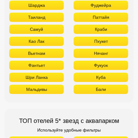
Фантьет
Фукуок
Шри Ланка
Куба
Мальдивы
Бали
ТОП отелей 5* звезд с аквапарком
Используйте удобные фильтры
Турция
Аланья
Белек
Кемер
Сиде
Бодрум
Мармарис
Египет
Хургада
Шарм Эль Шейх