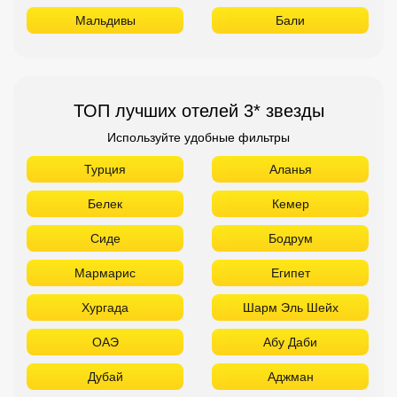
Белек
Кемер
Сиде
Бодрум
Мармарис
Египет
Хургада
Шарм Эль Шейх
ОАЭ
Абу Даби
Дубай
Аджман
Шарджа
Фуджейра
Таиланд
Паттайя
Самуй
Краби
Као Лак
Пхукет
Вьетнам
Нячанг