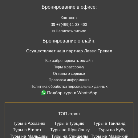
Как забронировать онлайн
Туры в рассрочку
Отзывы о сервисе
Правовая информация
Политика обработки персональных данных
Подбор тура в WhatsApp
ТОП стран
Туры в Абхазию
Туры в Турцию
Туры в Таиланд
Туры в Египет
Туры на Шри Ланку
Туры на Кубу
Туры на Мальдивы
Туры на Сейшелы
Туры на Маврикий
Туры в Китай
Туры во Вьетнам
Туры в Венесуэлу
Туры в Индию
Туры в Индонезию
Туры в Черногорию
Туры в ОАЭ
ТОП курортов
Туры в Аланью
Туры в Белек
Туры в Мармарис
Туры в Кемер
Туры в Бодрум
Туры в Хургаду
Туры в Шарм Эль Шейх
Туры в Дубай
Туры в Шарджу
Туры в Аджман
Туры на Пхукет