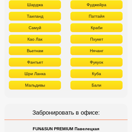
Фантьет
Фукуок
Шри Ланка
Куба
Мальдивы
Бали
Забронировать в офисе:
FUN&SUN PREMIUM Павелецкая
г. Москва, м. Павелецкая
Зацепский Вал, 14 оф. 208
☎ +7(499)11-33-403
|
☎ +7(925)400-04-24
✅ Время работы:
Пн-Пт 10:00-19:00
Сб-Вс 11:00-16:00
Сетевые отели Турции