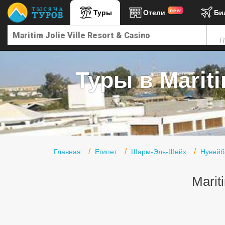
new
Туры
Отели
Би
Главная
П
Горящие туры
Туры в Турцию
Туры в Mariti
Туры в Египет
Туры в ОАЭ
Офис г. Москва
Помощь
Главная
Египет
Шарм-Эль-Шейх
Нувейб
Подборки отелей
Marit
Турция
Таиланд
ОАЭ