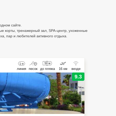
 одном сайте.
ые корты, тренажерный зал, SPA-центр, ухоженные
а, пар и любителей активного отдыха.
50 м
1-я
линия
песок
до пляжа
16 км
везде
9.3