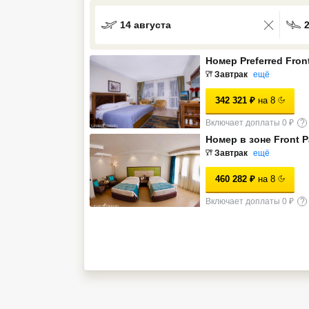
Кав Мин Воды
14 августа
Экскурсионные туры
Номер Preferred Fron
VIP отели 5 звезд
Завтрак
ещё
342 321
₽
на
8
ТОП 10 лучших отелей 5*
Включает доплаты 0 ₽
?
Номер в зоне Front 
ТОП 10 недорогих отелей
Завтрак
ещё
5*
460 282
₽
на
8
Лучшие отели 4* звезды
Включает доплаты 0 ₽
?
Недорогие отели 4*
звезды
Лучшие отели 3* звезды
Недорогие отели 3*
звезды