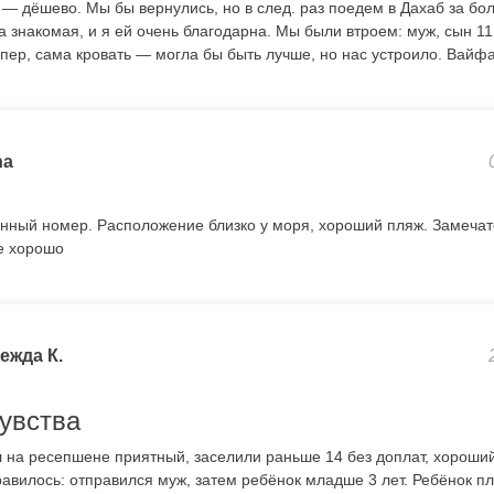
 — дёшево. Мы бы вернулись, но в след. раз поедем в Дахаб за б
 знакомая, и я ей очень благодарна. Мы были втроем: муж, сын 11
упер, сама кровать — могла бы быть лучше, но нас устроило. Вайфай
na
нный номер. Расположение близко у моря, хороший пляж. Замечат
е хорошо
ежда К.
увства
 на ресепшене приятный, заселили раньше 14 без доплат, хороши
авилось: отправился муж, затем ребёнок младше 3 лет. Ребёнок пл