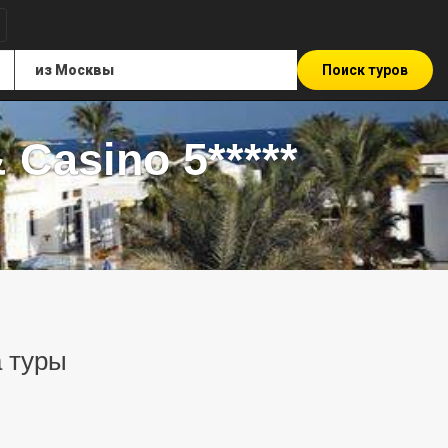
Поиск туров
 Casino 5*****
а туры