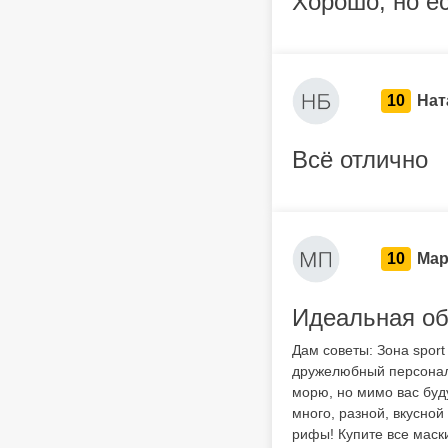
Хорошо, но е
10
Нат
Всё отлично
10
Мар
Идеальная об
Дам советы: Зона sport
дружелюбный персонал.
морю, но мимо вас буд
много, разной, вкусно
рифы! Купите все маски 