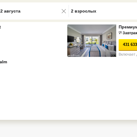
0 results available. Select is focus
22 августа
2 взрослых
t
Премиум
Завтра
431 633
Включает 
Palm