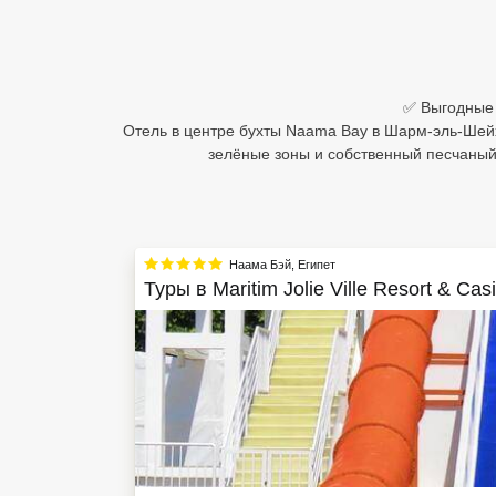
Египет
Куба
✅ Выгодные ц
Шри Ланка
Отель в центре бухты Naama Bay в Шарм-эль-Шейх
зелёные зоны и собственный песчаный
Бали
Вьетнам
Хайнань
Наама Бэй
,
Египет
Туры в
Maritim Jolie Ville Resort & Cas
Северный Гоа
Южный Гоа
Занзибар
Абхазия
Большой Сочи