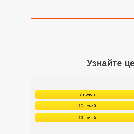
Сетевые отели Турции
Сетевые отели Египта
Сетевые отели ОАЭ
Сетевые отели Таиланда
Сетевые отели Шри Ланки
Узнайте ц
Сетевые отели Вьетнама
7 ночей
Сетевые отели Мальдив
10 ночей
Сетевые отели Бали
13 ночей
Сетевые отели Сейшел
Сетевые отели Маврикия