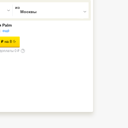
ed , press Down to open the menu,
 Palm
к
ещё
₽
на
8
доплаты 0 ₽
?