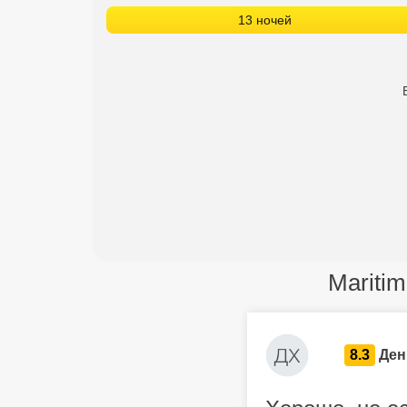
13 ночей
Maritim
8.3
Ден