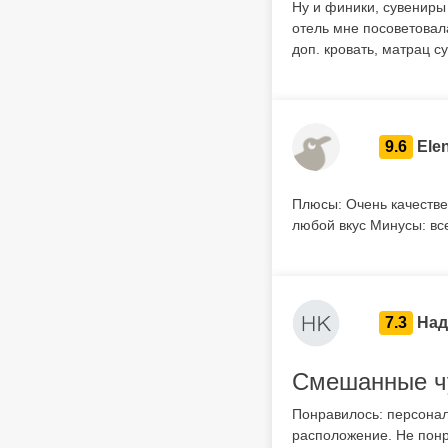
Ну и финики, сувениры
отель мне посоветовала
доп. кровать, матрац с
9.6
Ele
Плюсы: Очень качестве
любой вкус Минусы: вс
7.3
Над
Смешанные ч
Понравилось: персонал
расположение. Не понр