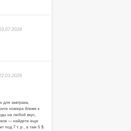
03.07.2026
22.03.2026
н для завтрака,
рите номера ближе к
еды на любой вкус,
уйков — найдете еще
под 7 т. р., а там 5 $.