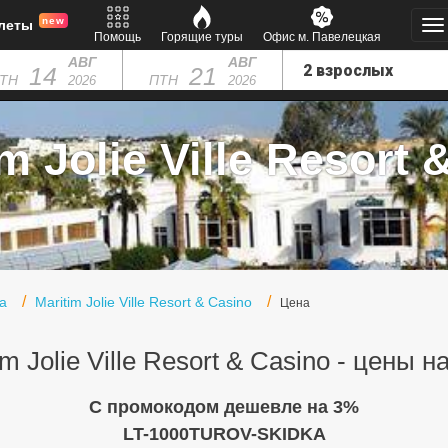
new
леты
Помощь
Горящие туры
Офис м. Павелецкая
АВГ
АВГ
14
21
ТН
ПТН
2026
2026
m Jolie Ville Resort &
а
Maritim Jolie Ville Resort & Casino
Цена
im Jolie Ville Resort & Casino - цены н
C промокодом дешевле на 3%
LT-1000TUROV-SKIDKA