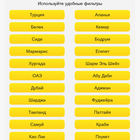
Используйте удобные фильтры
Турция
Аланья
Белек
Кемер
Сиде
Бодрум
Мармарис
Египет
Хургада
Шарм Эль Шейх
ОАЭ
Абу Даби
Дубай
Аджман
Шарджа
Фуджейра
Таиланд
Паттайя
Самуй
Краби
Као Лак
Пхукет