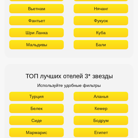
Вьетнам
Нячанг
Фантьет
Фукуок
Шри Ланка
Куба
Мальдивы
Бали
ТОП лучших отелей 3* звезды
Используйте удобные фильтры
Турция
Аланья
Белек
Кемер
Сиде
Бодрум
Мармарис
Египет