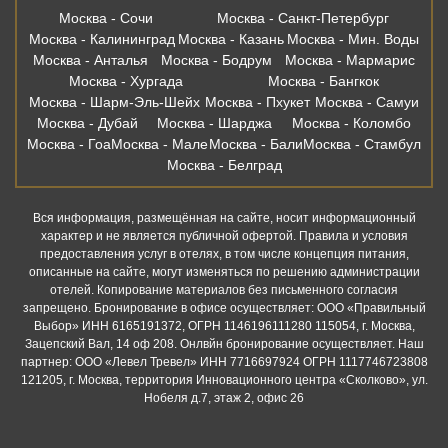
Москва - Сочи
Москва - Санкт-Петербург
Москва - Калининград
Москва - Казань
Москва - Мин. Воды
Москва - Анталья
Москва - Бодрум
Москва - Мармарис
Москва - Хургада
Москва - Бангкок
Москва - Шарм-Эль-Шейх
Москва - Пхукет
Москва - Самуи
Москва - Дубай
Москва - Шарджа
Москва - Коломбо
Москва - Гоа
Москва - Мале
Москва - Бали
Москва - Стамбул
Москва - Белград
Вся информация, размещённая на сайте, носит информационный
характер и не является публичной офертой. Правила и условия
предоставления услуг в отелях, в том числе концепция питания,
описанные на сайте, могут изменяться по решению администрации
отелей. Копирование материалов без письменного согласия
запрещено. Бронирование в офисе осуществляет: ООО «Правильный
Выбор» ИНН 6165191372, ОГРН 1146196111280 115054, г. Москва,
Зацепский Вал, 14 оф 208. Онлвйн бронирование осуществляет. Наш
партнер: ООО «Левел Тревел» ИНН 7716697924 ОГРН 1117746723808
121205, г. Москва, территория Инновационного центра «Сколково», ул.
Нобеля д.7, этаж 2, офис 26