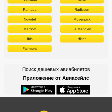
Ramada
Radisson
Novotel
Movenpick
Marriott
Le Meridien
Ibis
Hilton
Fairmont
Поиск дешевых авиабилетов
Приложение от Авиасейлс
Доступно в
Загрузите в