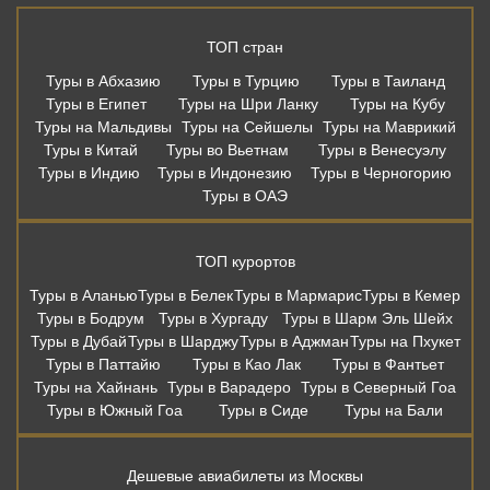
ТОП стран
Туры в Абхазию
Туры в Турцию
Туры в Таиланд
Туры в Египет
Туры на Шри Ланку
Туры на Кубу
Туры на Мальдивы
Туры на Сейшелы
Туры на Маврикий
Туры в Китай
Туры во Вьетнам
Туры в Венесуэлу
Туры в Индию
Туры в Индонезию
Туры в Черногорию
Туры в ОАЭ
ТОП курортов
Туры в Аланью
Туры в Белек
Туры в Мармарис
Туры в Кемер
Туры в Бодрум
Туры в Хургаду
Туры в Шарм Эль Шейх
Туры в Дубай
Туры в Шарджу
Туры в Аджман
Туры на Пхукет
Туры в Паттайю
Туры в Као Лак
Туры в Фантьет
Туры на Хайнань
Туры в Варадеро
Туры в Северный Гоа
Туры в Южный Гоа
Туры в Сиде
Туры на Бали
Дешевые авиабилеты из Москвы