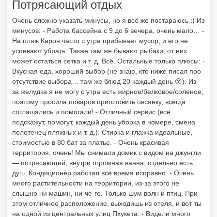
Потрясающий отдых
Очень сложно указать минусы, но я всё же постараюсь :) Из
минусов: - Работа бассейна с 9 до 6 вечера, очень мало… -
На пляж Карон часто с утра прибывает мусор, и его не
успевают убрать. Также там же бывают рыбаки, от них
может остаться сетка и т. д. Всё. Остальные только плюсы: -
Вкусная еда, хороший выбор (не знаю, кто ниже писал про
отсутствие выбора… там же блюд 20 каждый день 😮). Из-
за желудка я не могу с утра есть жирное/белковое/соленое,
поэтому просила поваров приготовить овсянку, всегда
соглашались и помогали! - Отличный сервис (всё
подскажут, помогут, каждый день уборка в номере, смена
полотенец пляжных и т. д.). Стирка и глажка идеальные,
стоимостью в 80 бат за платье. - Очень красивая
территория, очень! Мы снимали домик с видом на джунгли
— потрясающий, внутри огромная ванна, отдельно есть
душ. Кондиционер работал всё время исправно. - Очень
много растительности на территории, из-за этого не
слышно ни машин, ни-че-го. Только шум волн и птиц. При
этом отличное расположение, выходишь из отеля, и вот ты
на одной из центральных улиц Пхукета. - Видели много