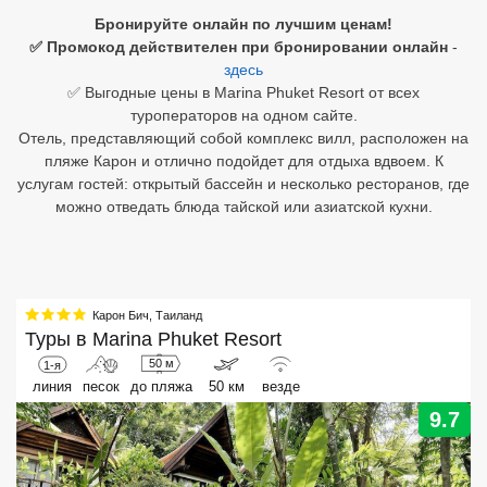
Бронируйте онлайн по лучшим ценам!
Египет
✅ Промокод действителен при бронировании онлайн
-
здесь
Куба
✅ Выгодные цены в Marina Phuket Resort от всех
туроператоров на одном сайте.
Шри Ланка
Отель, представляющий собой комплекс вилл, расположен на
пляже Карон и отлично подойдет для отдыха вдвоем. К
Бали
услугам гостей: открытый бассейн и несколько ресторанов, где
можно отведать блюда тайской или азиатской кухни.
Вьетнам
Хайнань
Северный Гоа
Карон Бич
,
Таиланд
Туры в
Marina Phuket Resort
Южный Гоа
50 м
1-я
линия
песок
до пляжа
50 км
везде
Занзибар
9.7
Абхазия
Большой Сочи