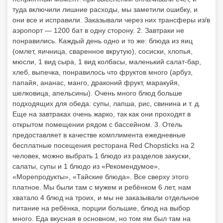
туда включили лишние расходы, мы заметили ошибку, и
они все и исправили. Заказывали через них трансферы из/в
аэропорт — 1200 бат в одну сторону. 2. Завтраки не
понравились. Каждый день одно и то же: блюда из яиц
(омлет, яичница, сваренное вкрутую), сосиски, хлопья,
мюсли, 1 вид сыра, 1 вид колбасы, маленький салат-бар,
хлеб, выпечка, понравилось что фруктов много (арбуз,
папайя, ананас, манго, драконий фрукт, маракуйя,
шелковица, апельсины). Очень много блюд больше
подходящих для обеда: супы, лапша, рис, свинина и т. д.
Еще на завтраках очень жарко, так как они проходят в
открытом помещении рядом с бассейном. 3. Отель
предоставляет в качестве комплимента ежедневные
бесплатные посещения ресторана Red Chopsticks на 2
человек, можно выбрать 1 блюдо из разделов закуски,
салаты, супы и 1 блюдо из «Рекомендумое»,
«Морепродукты», «Тайские блюда». Все сверху этого
платное. Мы были там с мужем и ребёнком 6 лет, нам
хватало 4 блюд на троих, и мы не заказывали отдельное
питание на ребёнка, порции большие, блюд на выбор
много. Еда вкусная в основном, но том ям был там на