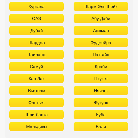
Хургада
Шарм Эль Шейх
ОАЭ
Абу Даби
Дубай
Аджман
Шарджа
Фуджейра
Таиланд
Паттайя
Самуй
Краби
Као Лак
Пхукет
Вьетнам
Нячанг
Фантьет
Фукуок
Шри Ланка
Куба
Мальдивы
Бали