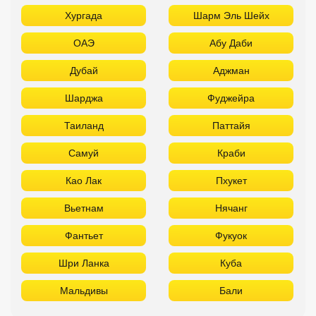
Хургада
Шарм Эль Шейх
ОАЭ
Абу Даби
Дубай
Аджман
Шарджа
Фуджейра
Таиланд
Паттайя
Самуй
Краби
Као Лак
Пхукет
Вьетнам
Нячанг
Фантьет
Фукуок
Шри Ланка
Куба
Мальдивы
Бали