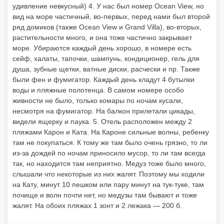
удивление невкусный) 4. У нас был номер Ocean View, но
вид на море частичный, во-первых, перед нами был второй
ряд домиков (также Ocean View и Grand Villa), во-вторых,
растительности много, и она тоже частично закрывает
море. Убираются каждый день хорошо, в номере есть
сейф, халаты, тапочки, шампунь, кондиционер, гель для
душа, зубные щетки, ватные диски, расчески и пр. Также
были фен и фумигатор. Каждый день кладут 4 бутылки
воды и пляжные полотенца. В самом номере особо
живности не было, только комары по ночам кусали,
несмотря на фумигатор. На балкон прилетали цикады,
видели ящерку и паука. 5. Отель расположен между 2
пляжами Карон и Ката. На Кароне сильные волны, ребенку
там не покупаться. К тому же там было очень грязно, то ли
из-за дождей по ночам приносило мусор, то ли там всегда
так, но находится там неприятно. Медуз тоже было много,
слышали что некоторые из них жалят. Поэтому мы ходили
на Кату, минут 10 пешком или пару минут на тук-туке, там
почище и волн почти нет, но медузы там бывают и тоже
жалят. На обоих пляжах 1 зонт и 2 лежака — 200 б.