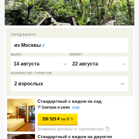
Кав Мин Воды
Экскурсионные туры
VIP отели 5 звезд
ГОРОД ВЫЛЕТА
из
Москвы
ТОП 10 лучших отелей 5*
ВЫЛЕТ
ПРИЛЕТ
14 августа
22 августа
ТОП 10 недорогих отелей
5*
КОЛИЧЕСТВО ТУРИСТОВ
Лучшие отели 4* звезды
2 взрослых
Недорогие отели 4*
Стандартный с видом на сад
звезды
Завтрак и ужин
ещё
Лучшие отели 3* звезды
358 529
₽
на
8
Недорогие отели 3*
Возможны доплаты от туроператора
?
звезды
Стандартный с видом на джунгли