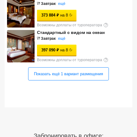
Завтрак
ещё
Сетевые отели Турции
373 884
₽
на
8
Сетевые отели Египта
Возможны доплаты от туроператора
?
Сетевые отели ОАЭ
Стандартный с видом на океан
Завтрак
ещё
Сетевые отели Таиланда
397 090
₽
на
8
Возможны доплаты от туроператора
?
Сетевые отели Шри Ланки
Показать ещё
1
вариант
размещения
Сетевые отели Вьетнама
Сетевые отели Мальдив
Сетевые отели Бали
Сетевые отели Сейшел
Сетевые отели Маврикия
Забронировать в офисе: