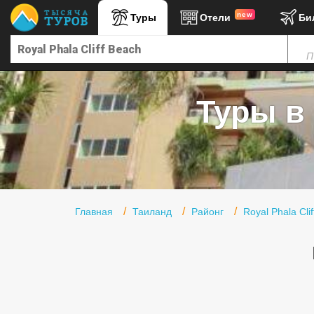
new
Туры
Отели
Би
Главная
П
Горящие туры
Туры в Турцию
Туры в 
Туры в Египет
Туры в ОАЭ
Офис г. Москва
Помощь
Главная
Таиланд
Районг
Royal Phala Cli
Подборки отелей
Турция
Таиланд
ОАЭ