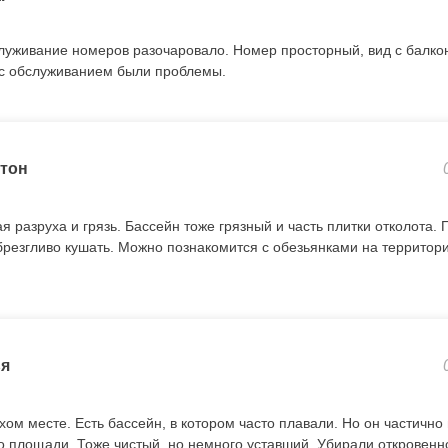
луживание номеров разочаровало. Номер просторный, вид с балко
с обслуживанием были проблемы.
тон
 разруха и грязь. Бассейн тоже грязный и часть плитки отколота. 
резгливо кушать. Можно познакомится с обезьянками на территории
я
ом месте. Есть бассейн, в котором часто плавали. Но он частично
 площади. Тоже чистый, но немного уставший. Убирали откровенно