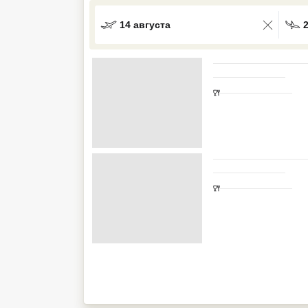
Кав Мин Воды
14 августа
Экскурсионные туры
VIP отели 5 звезд
ТОП 10 лучших отелей 5*
ТОП 10 недорогих отелей
5*
Лучшие отели 4* звезды
Недорогие отели 4*
звезды
Лучшие отели 3* звезды
Недорогие отели 3*
звезды