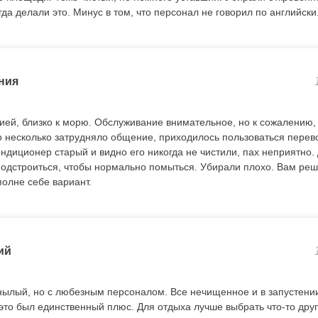
гда делали это. Минус в том, что персонал не говорил по английски
ния
ией, близко к морю. Обслуживание внимательное, но к сожалению,
о несколько затрудняло общение, приходилось пользоваться пере
ондиционер старый и видно его никогда не чистили, пах неприятно
подстроиться, чтобы нормально помыться. Убирали плохо. Вам реша
полне себе вариант.
ий
ылый, но с любезным персоналом. Все нечищенное и в запустении
это был единственный плюс. Для отдыха лучше выбрать что-то друг