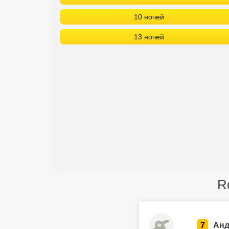
10 ночей
13 ночей
R
7
Анд