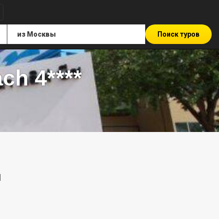
Поиск туров
ch 4****
ы