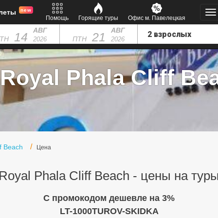
new
леты
Помощь
Горящие туры
Офис м. Павелецкая
АВГ
АВГ
14
21
ТН
ПТН
2026
2026
Royal Phala Cliff Bea
ff Beach
Цена
Royal Phala Cliff Beach - цены на тур
C промокодом дешевле на 3%
LT-1000TUROV-SKIDKA