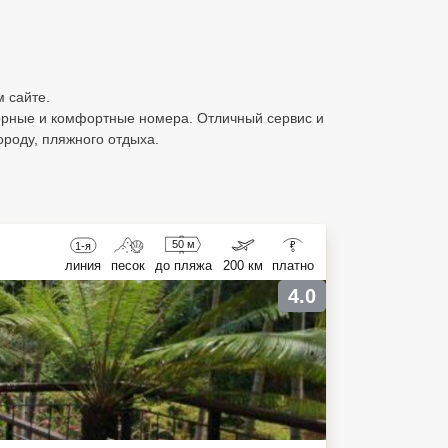
м сайте.
торные и комфортные номера. Отличный сервис и
ороду, пляжного отдыха.
50 м
1-я
₽
линия
песок
до пляжа
200 км
платно
4.0