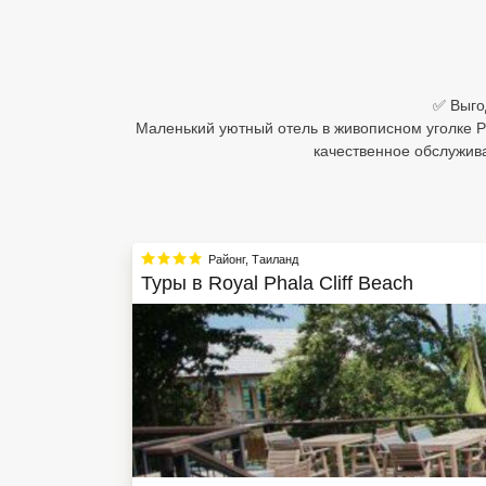
Египет
Куба
✅ Выгод
Шри Ланка
Маленький уютный отель в живописном уголке Р
качественное обслужива
Бали
Вьетнам
Хайнань
Районг
,
Таиланд
Туры в
Royal Phala Cliff Beach
Северный Гоа
Южный Гоа
Занзибар
Абхазия
Большой Сочи