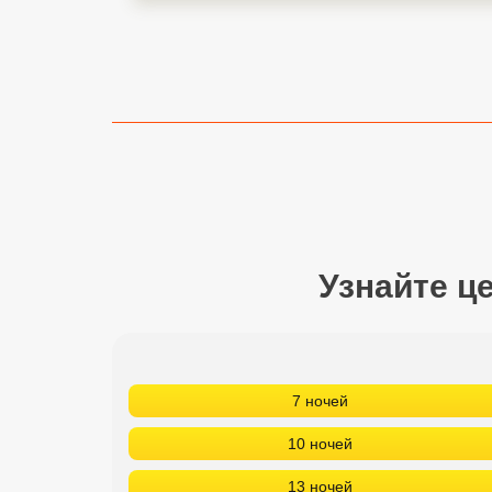
Сетевые отели Турции
Сетевые отели Египта
Сетевые отели ОАЭ
Сетевые отели Таиланда
Сетевые отели Шри Ланки
Узнайте ц
Сетевые отели Вьетнама
Сетевые отели Мальдив
Сетевые отели Бали
7 ночей
Сетевые отели Сейшел
10 ночей
Сетевые отели Маврикия
13 ночей