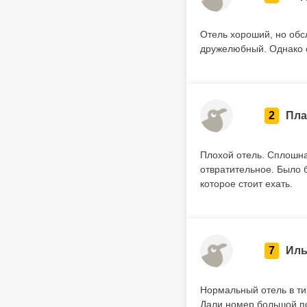
Отель хороший, но обс
дружелюбный. Однако 
2
Пла
Плохой отель. Сплошная
отвратительное. Было б
которое стоит ехать.
7
Иль
Нормальный отель в тих
Дали номер большой по