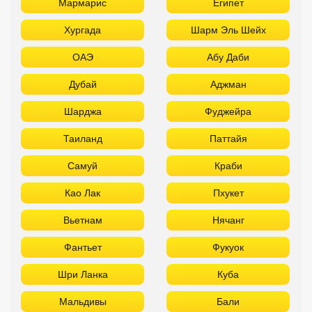
Мармарис
Египет
Хургада
Шарм Эль Шейх
ОАЭ
Абу Даби
Дубай
Аджман
Шарджа
Фуджейра
Таиланд
Паттайя
Самуй
Краби
Као Лак
Пхукет
Вьетнам
Нячанг
Фантьет
Фукуок
Шри Ланка
Куба
Мальдивы
Бали