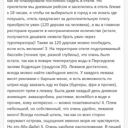
как не планировали постоянно сидеть в отеле. Но
прилетели мы дневным рейсом и заселились в отель ближе
к 18 часам, и чтобы не выбираться в город и не искать где
покушать, отель предлагает за дополнительную плату
приобрести ужин (120 дирхам на человека), и вы в главном
ресторане кушаете в неограниченном количестве (кстати,
получается дешевле нежели брать ужин через
туроператора)! Также за 120 дирхам можно пообедать,
если есть желание! 3. На территории отеля подогреваемый
бассейн (точнее три, разной глубины), что очень было
кстати, так как в январе температура воды в Персидском
заливе бодрящая (градусов 20). Лежаков достаточно,
всегда можно найти свободное место. У каждого лежака
висят рекламки с барным меню, и есть возможность по
штрих-коду заказать еду из бара (бургеры, фри и прочее),
приносят прям к лежаку. Была даже каждый день дневная
анимация: аквааэробика, растяжки, волейбол в воде и
прочее, кому интересно — можно поактивничать! 4. Пляж
небольшой, но собственный, что очень удобно, лежаков
много! Всегда полный штиль, так как со всех сторон
окружают острова, ощущения именно моря не чувствуется.
Но это Абу-Даби) 5. Очень удобное расположение. В пешей