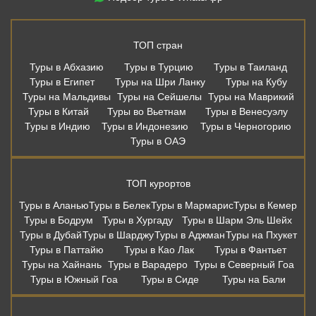
ТОП стран
Туры в Абхазию
Туры в Турцию
Туры в Таиланд
Туры в Египет
Туры на Шри Ланку
Туры на Кубу
Туры на Мальдивы
Туры на Сейшелы
Туры на Маврикий
Туры в Китай
Туры во Вьетнам
Туры в Венесуэлу
Туры в Индию
Туры в Индонезию
Туры в Черногорию
Туры в ОАЭ
ТОП курортов
Туры в Аланью
Туры в Белек
Туры в Мармарис
Туры в Кемер
Туры в Бодрум
Туры в Хургаду
Туры в Шарм Эль Шейх
Туры в Дубай
Туры в Шарджу
Туры в Аджман
Туры на Пхукет
Туры в Паттайю
Туры в Као Лак
Туры в Фантьет
Туры на Хайнань
Туры в Варадеро
Туры в Северный Гоа
Туры в Южный Гоа
Туры в Сиде
Туры на Бали