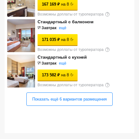
167 169
₽
на
8
Сетевые отели Турции
Возможны доплаты от туроператора
?
Сетевые отели Египта
Стандартный с балконом
Завтрак
ещё
Сетевые отели ОАЭ
171 035
₽
на
8
Сетевые отели Таиланда
Возможны доплаты от туроператора
?
Стандартный с кухней
Сетевые отели Шри Ланки
Завтрак
ещё
173 582
₽
на
8
Сетевые отели Вьетнама
Возможны доплаты от туроператора
?
Показать ещё
6
вариантов
размещения
Сетевые отели Мальдив
Сетевые отели Бали
Сетевые отели Сейшел
Сетевые отели Маврикия