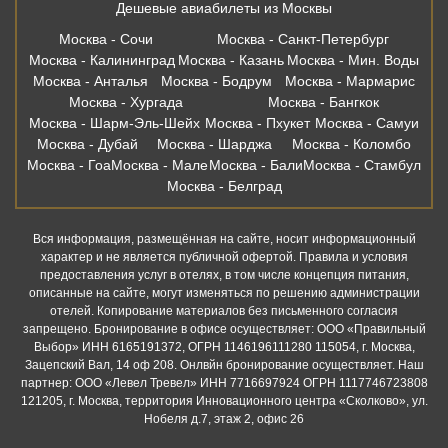
Дешевые авиабилеты из Москвы
Москва - Сочи
Москва - Санкт-Петербург
Москва - Калининград
Москва - Казань
Москва - Мин. Воды
Москва - Анталья
Москва - Бодрум
Москва - Мармарис
Москва - Хургада
Москва - Бангкок
Москва - Шарм-Эль-Шейх
Москва - Пхукет
Москва - Самуи
Москва - Дубай
Москва - Шарджа
Москва - Коломбо
Москва - Гоа
Москва - Мале
Москва - Бали
Москва - Стамбул
Москва - Белград
Вся информация, размещённая на сайте, носит информационный
характер и не является публичной офертой. Правила и условия
предоставления услуг в отелях, в том числе концепция питания,
описанные на сайте, могут изменяться по решению администрации
отелей. Копирование материалов без письменного согласия
запрещено. Бронирование в офисе осуществляет: ООО «Правильный
Выбор» ИНН 6165191372, ОГРН 1146196111280 115054, г. Москва,
Зацепский Вал, 14 оф 208. Онлвйн бронирование осуществляет. Наш
партнер: ООО «Левел Тревел» ИНН 7716697924 ОГРН 1117746723808
121205, г. Москва, территория Инновационного центра «Сколково», ул.
Нобеля д.7, этаж 2, офис 26