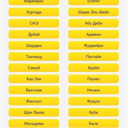
Мармарис
Египет
Хургада
Шарм Эль Шейх
ОАЭ
Абу Даби
Дубай
Аджман
Шарджа
Фуджейра
Таиланд
Паттайя
Самуй
Краби
Као Лак
Пхукет
Вьетнам
Нячанг
Фантьет
Фукуок
Шри Ланка
Куба
Мальдивы
Бали