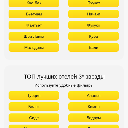
Као Лак
Пхукет
Вьетнам
Нячанг
Фантьет
Фукуок
Шри Ланка
Куба
Мальдивы
Бали
ТОП лучших отелей 3* звезды
Используйте удобные фильтры
Турция
Аланья
Белек
Кемер
Сиде
Бодрум