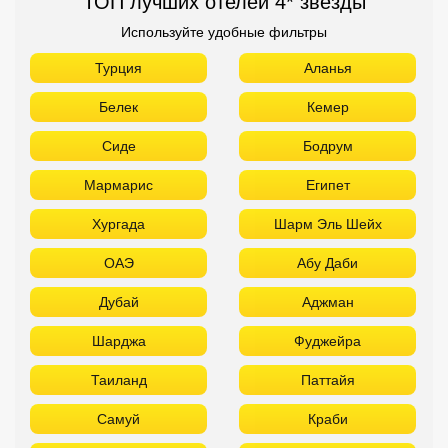
ТОП лучших отелей 4* звезды
Используйте удобные фильтры
Турция
Аланья
Белек
Кемер
Сиде
Бодрум
Мармарис
Египет
Хургада
Шарм Эль Шейх
ОАЭ
Абу Даби
Дубай
Аджман
Шарджа
Фуджейра
Таиланд
Паттайя
Самуй
Краби