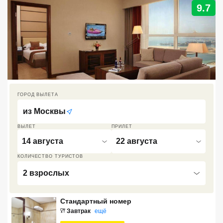
9.7
Кав Мин Воды
Экскурсионные туры
VIP отели 5 звезд
ТОП 10 лучших отелей 5*
ГОРОД ВЫЛЕТА
ТОП 10 недорогих отелей
из
Москвы
5*
ВЫЛЕТ
ПРИЛЕТ
Лучшие отели 4* звезды
14 августа
22 августа
Недорогие отели 4*
КОЛИЧЕСТВО ТУРИСТОВ
звезды
2 взрослых
Лучшие отели 3* звезды
Стандартный номер
Недорогие отели 3*
Завтрак
ещё
звезды