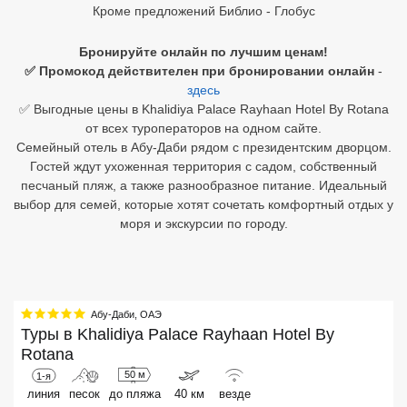
Кроме предложений Библио - Глобус
Египет
Бронируйте онлайн по лучшим ценам!
Куба
✅ Промокод действителен при бронировании онлайн
-
здесь
Шри Ланка
✅ Выгодные цены в Khalidiya Palace Rayhaan Hotel By Rotana
от всех туроператоров на одном сайте.
Бали
Семейный отель в Абу-Даби рядом с президентским дворцом.
Гостей ждут ухоженная территория с садом, собственный
Вьетнам
песчаный пляж, а также разнообразное питание. Идеальный
выбор для семей, которые хотят сочетать комфортный отдых у
Хайнань
моря и экскурсии по городу.
Северный Гоа
Южный Гоа
Абу-Даби
,
ОАЭ
Занзибар
Туры в
Khalidiya Palace Rayhaan Hotel By
Rotana
Абхазия
50 м
1-я
линия
песок
до пляжа
40 км
везде
Большой Сочи