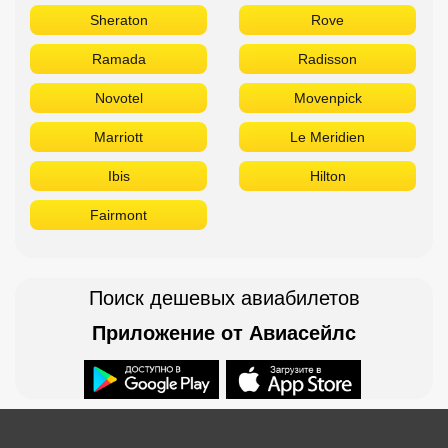
Sheraton
Rove
Ramada
Radisson
Novotel
Movenpick
Marriott
Le Meridien
Ibis
Hilton
Fairmont
Поиск дешевых авиабилетов
Приложение от Авиасейлс
Доступно в
Загрузите в