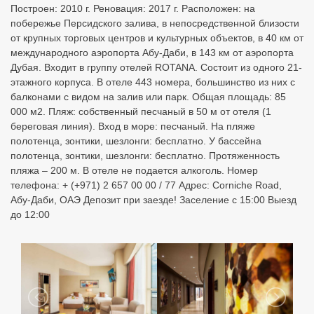
Построен: 2010 г. Реновация: 2017 г. Расположен: на
побережье Персидского залива, в непосредственной близости
от крупных торговых центров и культурных объектов, в 40 км от
международного аэропорта Абу-Даби, в 143 км от аэропорта
Дубая. Входит в группу отелей ROTANA. Состоит из одного 21-
этажного корпуса. В отеле 443 номера, большинство из них с
балконами с видом на залив или парк. Общая площадь: 85
000 м2. Пляж: собственный песчаный в 50 м от отеля (1
береговая линия). Вход в море: песчаный. На пляже
полотенца, зонтики, шезлонги: бесплатно. У бассейна
полотенца, зонтики, шезлонги: бесплатно. Протяженность
пляжа – 200 м. В отеле не подается алкоголь. Номер
телефона: + (+971) 2 657 00 00 / 77 Адрес: Corniche Road,
Абу-Даби, ОАЭ Депозит при заезде! Заселение с 15:00 Выезд
до 12:00