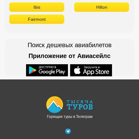
Ibis
Hilton
Fairmont
Поиск дешевых авиабилетов
Приложение от Авиасейлс
Доступно в
Загрузите в
Горящие туры в Телеграм