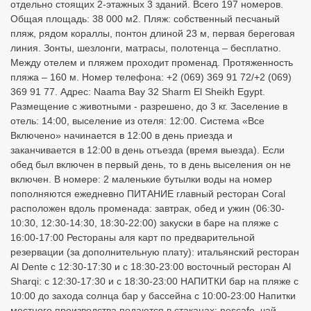
отдельно стоящих 2-этажных 3 зданий. Всего 197 номеров.
Общая площадь: 38 000 м2. Пляж: собственный песчаный
пляж, рядом кораллы, понтон длиной 23 м, первая береговая
линия. Зонты, шезлонги, матрасы, полотенца – бесплатно.
Между отелем и пляжем проходит променад. Протяженность
пляжа – 160 м. Номер телефона: +2 (069) 369 91 72/+2 (069)
369 91 77. Адрес: Naama Bay 32 Sharm El Sheikh Egypt.
Размещение с животными - разрешено, до 3 кг. Заселение в
отель: 14:00, выселение из отеля: 12:00. Система «Все
Включено» начинается в 12:00 в день приезда и
заканчивается в 12:00 в день отъезда (время выезда). Если
обед был включен в первый день, то в день выселения он не
включен. В номере: 2 маленькие бутылки воды на номер
пополняются ежедневно ПИТАНИЕ главный ресторан Coral
расположен вдоль променада: завтрак, обед и ужин (06:30-
10:30, 12:30-14:30, 18:30-22:00) закуски в баре на пляже с
16:00-17:00 Рестораны аля карт по предварительной
резервации (за дополнительную плату): итальянский ресторан
Al Dente с 12:30-17:30 и с 18:30-23:00 восточный ресторан Al
Sharqi: с 12:30-17:30 и с 18:30-23:00 НАПИТКИ бар на пляже с
10:00 до захода солнца бар у бассейна с 10:00-23:00 Напитки
местного производства подаются в стаканах: nescafe, чай,