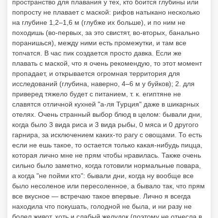
пространство для плавания у тех, кто боится глубины или
попросту не плавает с маской: рифов натыкано несколько
на глубине 1,2–1,6 м (глубже их больше), и по ним не
походишь (во-первых, за это свистят, во-вторых, банально
поранишься), между ними есть промежутки, и там все
топчатся. В час пик создается просто давка. Если же
плавать с маской, что я очень рекомендую, то этот момент
пропадает, и открывается огромная территория для
исследований (глубина, наверно, 4–6 м у буйков); 2. для
приверед тяжело будет с питанием, т. к. египтяне не
славятся отличной кухней "а-ля Турция" даже в шикарных
отелях. Очень странный выбор блюд в целом: бывали дни,
когда было 3 вида риса и 3 вида рыбы, 0 мяса и 0 другого
гарнира, за исключением каких-то рагу с овощами. То есть
если не ешь такое, то остается только какая-нибудь пицца,
которая лично мне не прям чтобы нравилась. Также очень
сильно было заметно, когда готовили нормальные повара,
а когда "не пойми кто": бывали дни, когда ну вообще все
было несоленое или пересоленное, а бывало так, что прям
все вкусное — встречаю такое впервые. Лично я всегда
находила что покушать, голодной не была, и ни разу не
болел живот, хоть и слабый желудок (поэтому не отнесла в