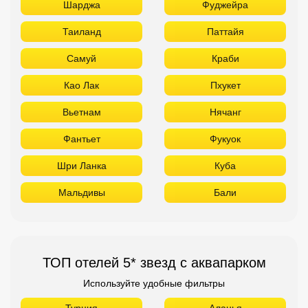
Шарджа
Фуджейра
Таиланд
Паттайя
Самуй
Краби
Као Лак
Пхукет
Вьетнам
Нячанг
Фантьет
Фукуок
Шри Ланка
Куба
Мальдивы
Бали
ТОП отелей 5* звезд с аквапарком
Используйте удобные фильтры
Турция
Аланья