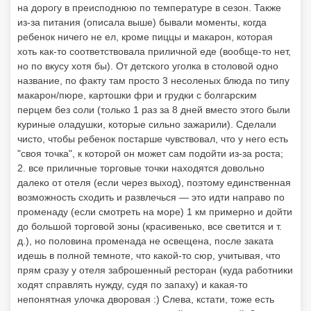
на дорогу в преисподнюю по температуре в сезон. Также
из-за питания (описала выше) бывали моменты, когда
ребенок ничего не ел, кроме пиццы и макарон, которая
хоть как-то соответствовала приличной еде (вообще-то нет,
но по вкусу хотя бы). От детского уголка в столовой одно
название, по факту там просто 3 несоленых блюда по типу
макарон/пюре, картошки фри и грудки с болгарским
перцем без соли (только 1 раз за 8 дней вместо этого были
куриные оладушки, которые сильно зажарили). Сделали
чисто, чтобы ребенок постарше чувствовал, что у него есть
"своя точка", к которой он может сам подойти из-за роста;
2. все приличные торговые точки находятся довольно
далеко от отеля (если через выход), поэтому единственная
возможность сходить и развлечься — это идти направо по
променаду (если смотреть на море) 1 км примерно и дойти
до большой торговой зоны (красивенько, все светится и т.
д.), но половина променада не освещена, после заката
идешь в полной темноте, что какой-то сюр, учитывая, что
прям сразу у отеля заброшенный ресторан (куда работники
ходят справлять нужду, судя по запаху) и какая-то
непонятная улочка дворовая :) Слева, кстати, тоже есть