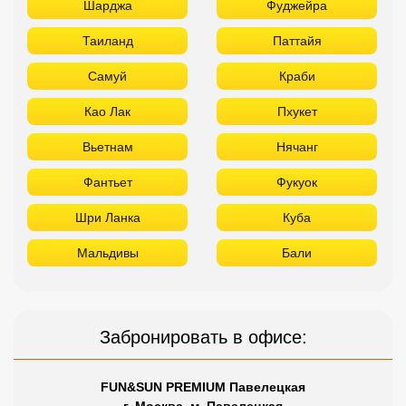
Шарджа
Фуджейра
Таиланд
Паттайя
Самуй
Краби
Као Лак
Пхукет
Вьетнам
Нячанг
Фантьет
Фукуок
Шри Ланка
Куба
Мальдивы
Бали
Забронировать в офисе:
FUN&SUN PREMIUM Павелецкая
г. Москва, м. Павелецкая