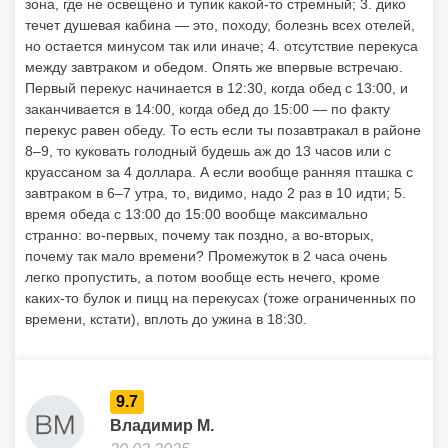
зона, где не освещено и тупик какой-то стремный; 3. дико
течет душевая кабина — это, походу, болезнь всех отелей,
но остается минусом так или иначе; 4. отсутствие перекуса
между завтраком и обедом. Опять же впервые встречаю.
Первый перекус начинается в 12:30, когда обед с 13:00, и
заканчивается в 14:00, когда обед до 15:00 — по факту
перекус равен обеду. То есть если ты позавтракал в районе
8–9, то куковать голодный будешь аж до 13 часов или с
круассаном за 4 доллара. А если вообще ранняя пташка с
завтраком в 6–7 утра, то, видимо, надо 2 раз в 10 идти; 5.
время обеда с 13:00 до 15:00 вообще максимально
странно: во-первых, почему так поздно, а во-вторых,
почему так мало времени? Промежуток в 2 часа очень
легко пропустить, а потом вообще есть нечего, кроме
каких-то булок и пицц на перекусах (тоже ограниченных по
времени, кстати), вплоть до ужина в 18:30.
9.7
Владимир М.