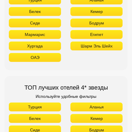
Белек
Кемер
Сиде
Бодрум
Мармарис
Египет
Хургада
Шарм Эль Шейх
ОАЭ
ТОП лучших отелей 4* звезды
Используйте удобные фильтры
Турция
Аланья
Белек
Кемер
Сиде
Бодрум