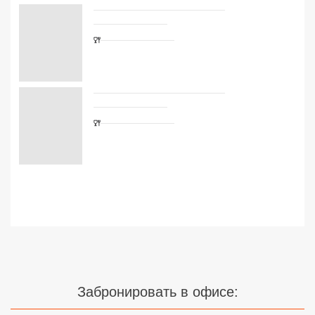
Сетевые отели Турции
Сетевые отели Египта
Сетевые отели ОАЭ
Сетевые отели Таиланда
Сетевые отели Шри Ланки
Сетевые отели Вьетнама
Сетевые отели Мальдив
Сетевые отели Бали
Сетевые отели Сейшел
Забронировать в офисе:
Сетевые отели Маврикия