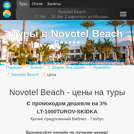
Туры
Отели
Билеты
Главная
Novotel Beach
17 Авг
-
24 Авг
2 взрослых
из Москвы
Горящие туры
Туры в Novotel Beach
Туры в Турцию
5*****
Туры в Египет
Туры в ОАЭ
Главная
Египет
Шарм-Эль-Шейх
Нувейба
Офис г. Москва
Novotel Beach
Цена
Помощь
Novotel Beach - цены на туры
Подборки отелей
C промокодом дешевле на 3%
Турция
LT-1000TUROV-SKIDKA
Кроме предложений Библио - Глобус
Таиланд
Бронируйте онлайн по лучшим ценам!
ОАЭ