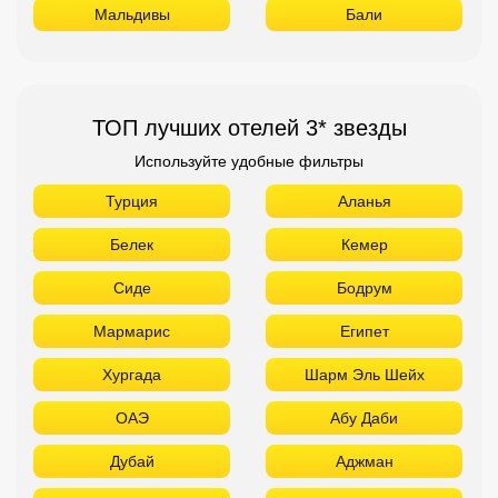
Мальдивы
Бали
ТОП лучших отелей 3* звезды
Используйте удобные фильтры
Турция
Аланья
Белек
Кемер
Сиде
Бодрум
Мармарис
Египет
Хургада
Шарм Эль Шейх
ОАЭ
Абу Даби
Дубай
Аджман