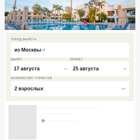
Кав Мин Воды
Экскурсионные туры
VIP отели 5 звезд
ГОРОД ВЫЛЕТА
ТОП 10 лучших отелей 5*
из
Москвы
ВЫЛЕТ
ПРИЛЕТ
ТОП 10 недорогих отелей
17 августа
25 августа
5*
КОЛИЧЕСТВО ТУРИСТОВ
Лучшие отели 4* звезды
2 взрослых
Недорогие отели 4*
звезды
Лучшие отели 3* звезды
Недорогие отели 3*
звезды