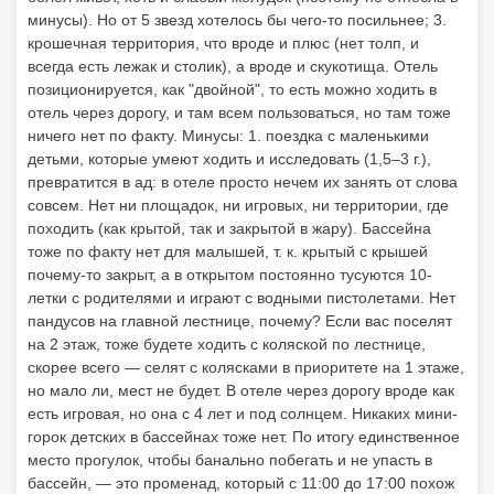
минусы). Но от 5 звезд хотелось бы чего-то посильнее; 3.
крошечная территория, что вроде и плюс (нет толп, и
всегда есть лежак и столик), а вроде и скукотища. Отель
позиционируется, как "двойной", то есть можно ходить в
отель через дорогу, и там всем пользоваться, но там тоже
ничего нет по факту. Минусы: 1. поездка с маленькими
детьми, которые умеют ходить и исследовать (1,5–3 г.),
превратится в ад: в отеле просто нечем их занять от слова
совсем. Нет ни площадок, ни игровых, ни территории, где
походить (как крытой, так и закрытой в жару). Бассейна
тоже по факту нет для малышей, т. к. крытый с крышей
почему-то закрыт, а в открытом постоянно тусуются 10-
летки с родителями и играют с водными пистолетами. Нет
пандусов на главной лестнице, почему? Если вас поселят
на 2 этаж, тоже будете ходить с коляской по лестнице,
скорее всего — селят с колясками в приоритете на 1 этаже,
но мало ли, мест не будет. В отеле через дорогу вроде как
есть игровая, но она с 4 лет и под солнцем. Никаких мини-
горок детских в бассейнах тоже нет. По итогу единственное
место прогулок, чтобы банально побегать и не упасть в
бассейн, — это променад, который с 11:00 до 17:00 похож