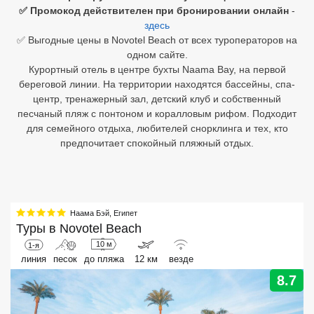
✅ Промокод действителен при бронировании онлайн
-
здесь
Египет
✅ Выгодные цены в Novotel Beach от всех туроператоров на
Куба
одном сайте.
Курортный отель в центре бухты Naama Bay, на первой
Шри Ланка
береговой линии. На территории находятся бассейны, спа-
центр, тренажерный зал, детский клуб и собственный
Бали
песчаный пляж с понтоном и коралловым рифом. Подходит
для семейного отдыха, любителей снорклинга и тех, кто
Вьетнам
предпочитает спокойный пляжный отдых.
Хайнань
Северный Гоа
Наама Бэй
,
Египет
Южный Гоа
Туры в
Novotel Beach
10 м
1-я
Занзибар
линия
песок
до пляжа
12 км
везде
8.7
Абхазия
Большой Сочи