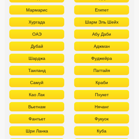
Мармарис
Египет
Хургада
Шарм Эль Шейх
ОАЭ
Абу Даби
Дубай
Аджман
Шарджа
Фуджейра
Таиланд
Паттайя
Самуй
Краби
Као Лак
Пхукет
Вьетнам
Нячанг
Фантьет
Фукуок
Шри Ланка
Куба