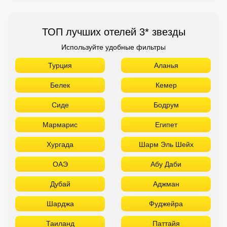
ТОП лучших отелей 3* звезды
Используйте удобные фильтры
Турция
Аланья
Белек
Кемер
Сиде
Бодрум
Мармарис
Египет
Хургада
Шарм Эль Шейх
ОАЭ
Абу Даби
Дубай
Аджман
Шарджа
Фуджейра
Таиланд
Паттайя