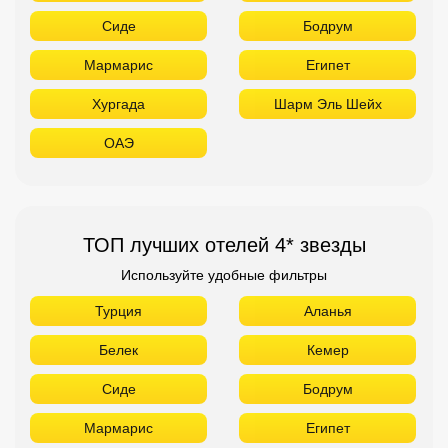
Сиде
Бодрум
Мармарис
Египет
Хургада
Шарм Эль Шейх
ОАЭ
ТОП лучших отелей 4* звезды
Используйте удобные фильтры
Турция
Аланья
Белек
Кемер
Сиде
Бодрум
Мармарис
Египет