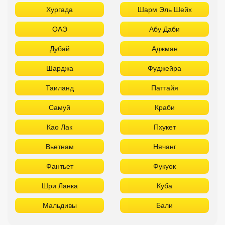
Хургада
Шарм Эль Шейх
ОАЭ
Абу Даби
Дубай
Аджман
Шарджа
Фуджейра
Таиланд
Паттайя
Самуй
Краби
Као Лак
Пхукет
Вьетнам
Нячанг
Фантьет
Фукуок
Шри Ланка
Куба
Мальдивы
Бали