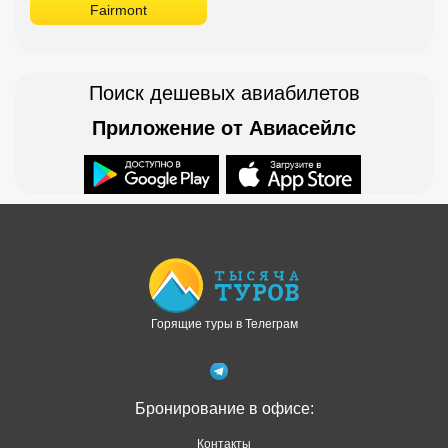
Fairmont
Поиск дешевых авиабилетов
Приложение от Авиасейлс
Доступно в
Загрузите в
Горящие туры в Телеграм
Бронирование в офисе:
Контакты