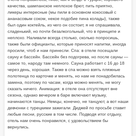
качества, шампанское неплохое брют, пить приятно,
ликеры интересные (мы пили в основном кокосовый с
ананасовым соком, некое подобие пина колады), также
был один коктейль, из чего он состоит, я не спрашивала,
сладенький, но почти безалкогольный, что в принципе и
неплохо. Наливали всегда столько, сколько попросишь,
также были официанты, которые приносят напитки, иногда
просили, чтоб и нам принесли. Спа: в отеле посещали
сауну и бассейн. Бассейн без подогрева, но после сауны —
самое то, народу там немного. Сауна работает с 16 до 18
через день, хорошая. Также в спа можно взять пляжные
полотенца по карточке и менять, но нам не понадобилась
замена, поэтому по часам, когда можно менять, не могу
сказать ничего. Анимация: в отеле она отсутствует вне
сезона, однако вечером в баре включают музыку,
начинаются танцы. Немцы, конечно, не танцуют, а вот наши
девчонки с турецкими зажигали. Диджей по просьбе ставит
любые песни, русские в том числе. Подводя итог отдыху,
отель нам очень понравился, с удовольствием бы
вернулись.