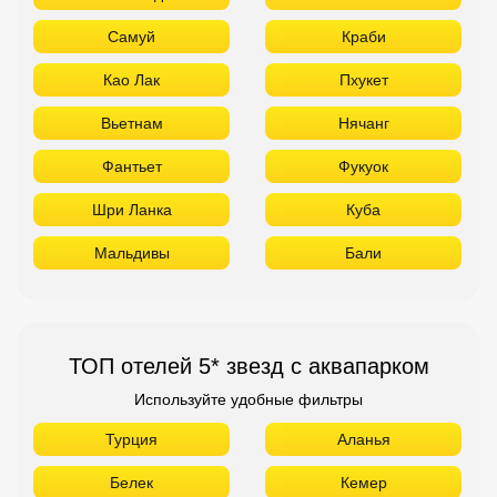
Самуй
Краби
Као Лак
Пхукет
Вьетнам
Нячанг
Фантьет
Фукуок
Шри Ланка
Куба
Мальдивы
Бали
ТОП отелей 5* звезд с аквапарком
Используйте удобные фильтры
Турция
Аланья
Белек
Кемер