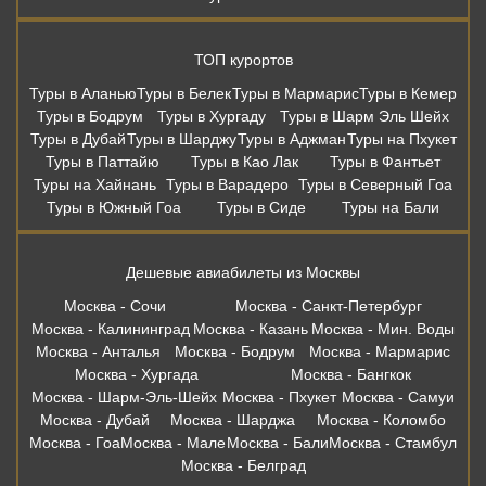
ТОП курортов
Туры в Аланью
Туры в Белек
Туры в Мармарис
Туры в Кемер
Туры в Бодрум
Туры в Хургаду
Туры в Шарм Эль Шейх
Туры в Дубай
Туры в Шарджу
Туры в Аджман
Туры на Пхукет
Туры в Паттайю
Туры в Као Лак
Туры в Фантьет
Туры на Хайнань
Туры в Варадеро
Туры в Северный Гоа
Туры в Южный Гоа
Туры в Сиде
Туры на Бали
Дешевые авиабилеты из Москвы
Москва - Сочи
Москва - Санкт-Петербург
Москва - Калининград
Москва - Казань
Москва - Мин. Воды
Москва - Анталья
Москва - Бодрум
Москва - Мармарис
Москва - Хургада
Москва - Бангкок
Москва - Шарм-Эль-Шейх
Москва - Пхукет
Москва - Самуи
Москва - Дубай
Москва - Шарджа
Москва - Коломбо
Москва - Гоа
Москва - Мале
Москва - Бали
Москва - Стамбул
Москва - Белград