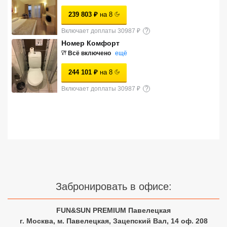
Сетевые отели Турции
239 803
₽
на
8
Сетевые отели Египта
Включает доплаты 30987 ₽
?
Номер Комфорт
Сетевые отели ОАЭ
Всё включено
ещё
Сетевые отели Таиланда
244 101
₽
на
8
Включает доплаты 30987 ₽
?
Сетевые отели Шри Ланки
Сетевые отели Вьетнама
Сетевые отели Мальдив
Сетевые отели Бали
Забронировать в офисе:
Сетевые отели Сейшел
FUN&SUN PREMIUM Павелецкая
г. Москва, м. Павелецкая, Зацепский Вал, 14 оф. 208
Сетевые отели Маврикия