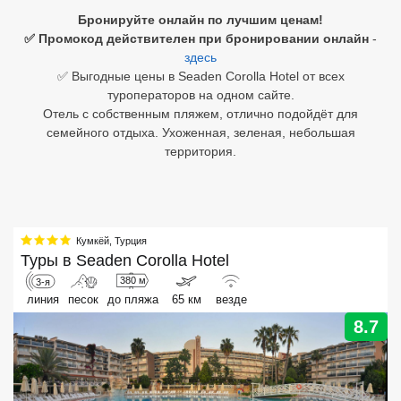
Бронируйте онлайн по лучшим ценам!
Египет
✅ Промокод действителен при бронировании онлайн
-
здесь
Куба
✅ Выгодные цены в Seaden Corolla Hotel от всех
туроператоров на одном сайте.
Шри Ланка
Отель с собственным пляжем, отлично подойдёт для
семейного отдыха. Ухоженная, зеленая, небольшая
Бали
территория.
Вьетнам
Хайнань
Кумкёй
,
Турция
Северный Гоа
Туры в
Seaden Corolla Hotel
380 м
3-я
Южный Гоа
линия
песок
до пляжа
65 км
везде
Занзибар
8.7
Абхазия
Большой Сочи