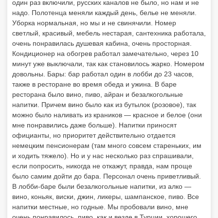
один раз включили, русских каналов не было, но нам и не
надо. Полотенца меняли каждый день, белье не меняли.
Уборка нормальная, но мы и не свинячили. Номер
светлый, красивый, мебель нестарая, сантехника работала,
очень понравилась душевая кабина, очень просторная.
Кондиционер на обогрев работал замечательно, через 10
минут уже выключали, так как становилось жарко. Номером
довольны. Бары: бар работал один в лобби до 23 часов,
также в ресторане во время обеда и ужина. В баре
ресторана было вино, пиво, айран и безалкогольные
напитки. Причем вино было как из бутылок (розовое), так
можно было наливать из краников — красное и белое (они
мне понравились даже больше). Напитки приносят
официанты, но приоритет действительно отдается
немецким пенсионерам (там много совсем стареньких, им
и ходить тяжело). Но и у нас несколько раз спрашивали,
если попросить, никогда не откажут, правда, нам проще
было самим дойти до бара. Персонал очень приветливый.
В лобби-баре были безалкогольные напитки, из алко —
вино, коньяк, виски, джин, ликеры, шампанское, пиво. Все
напитки местные, но годные. Мы пробовали вино, мне
очень понравилось, пиво, как и везде в Турции, хорошего