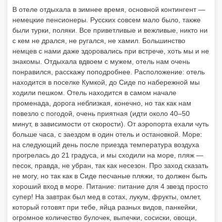
В отеле отдыхала в зимнее время, основной контингент —
немецкие пенсионеры. Русских совсем мало было, также
были турки, поляки. Все приветливые и вежливые, никто ни
с кем не дрался, не ругался, не хамил. Большинство
немцев с нами даже здоровались при встрече, хоть мы и не
знакомы. Отдыхала вдвоем с мужем, отель нам очень
понравился, расскажу поподробнее. Расположение: отель
находится в поселке Кумкой, до Сиде по набережной мы
ходили пешком. Отель находится в самом начале
променада, дорога неблизкая, конечно, но так как нам
повезло с погодой, очень приятная (идти около 40–50
минут, в зависимости от скорости). От аэропорта ехали чуть
больше часа, с заездом в один отель и остановкой. Море:
на следующий день после приезда температура воздуха
прогрелась до 21 градуса, и мы сходили на море, пляж —
песок, правда, не убран, так как несезон. Про заход сказать
не могу, но так как в Сиде песчаные пляжи, то должен быть
хороший вход в море. Питание: питание для 4 звезд просто
супер! На завтрак был мед в сотах, лукум, фрукты, омлет,
который готовят при тебе, яйца разных видов, панкейки,
огромное количество булочек, выпечки, сосиски, овощи,