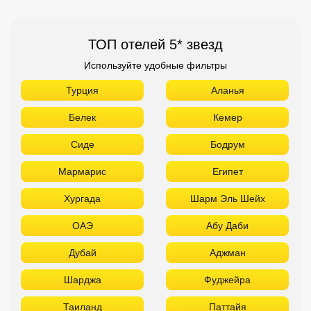
ТОП отелей 5* звезд
Используйте удобные фильтры
Турция
Аланья
Белек
Кемер
Сиде
Бодрум
Мармарис
Египет
Хургада
Шарм Эль Шейх
ОАЭ
Абу Даби
Дубай
Аджман
Шарджа
Фуджейра
Таиланд
Паттайя