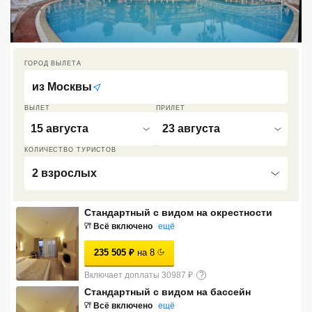
Кав Мин Воды
Экскурсионные туры
ГОРОД ВЫЛЕТА
VIP отели 5 звезд
из
Москвы
ТОП 10 лучших отелей 5*
ВЫЛЕТ
ПРИЛЕТ
15 августа
23 августа
ТОП 10 недорогих отелей
КОЛИЧЕСТВО ТУРИСТОВ
5*
2 взрослых
Лучшие отели 4* звезды
Стандартный с видом на окрестности
Недорогие отели 4*
Всё включено
ещё
звезды
235 505
₽
на
8
Лучшие отели 3* звезды
Включает доплаты 30987 ₽
?
Недорогие отели 3*
Стандартный с видом на бассейн
звезды
Всё включено
ещё