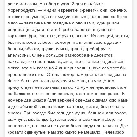
рис с молоком. На обед и ужин 2 дня из 4 были
морепродукты — мидии и креветки (креветки они, конечно,
готовить не умеют, а вот мидии годные), также всегда было
мясо — телятина или говядина с овощами, курица или
индейка (иногда и то и то), рыба жареная и тушеная,
картошка фри, спагетти, фрукты, овощи. Из овощей, кстати,
был неплохой выбор, несмотря на низкий сезон, давали
бананы, яблоки, груши, сливы, гранат, грейпфрут и
апельсины. Очень большое разнообразие десертов,
пахлавы, все настолько вкусное, что я только радоваться
могла, что мы всего на 4 дня приехали, иначе самолет бы
просто не взлетел. Отель: номер нам достался с видом на
баскетбольную площадку, если честно, на улице там
присутствует неприятный запах, но муж не чувствовал, а я
на балконе только вещи вешала, так что мне все равно. В
номере два шкафа (для верхней одежды с двумя крючками
и для обычной с вешалками, которых, кстати, было очень
много). При заезде был гель для душа, бальзам для волос,
шампунь, мыло, две бутылки воды и швейный набор. Не
пополняли, но нам и не нужно было (воду пополняют). Две
кровати сдвинутые, нам это как-то не мешало. Телевизор