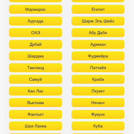
Мармарис
Египет
Хургада
Шарм Эль Шейх
ОАЭ
Абу Даби
Дубай
Аджман
Шарджа
Фуджейра
Таиланд
Паттайя
Самуй
Краби
Као Лак
Пхукет
Вьетнам
Нячанг
Фантьет
Фукуок
Шри Ланка
Куба