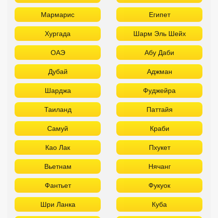
Мармарис
Египет
Хургада
Шарм Эль Шейх
ОАЭ
Абу Даби
Дубай
Аджман
Шарджа
Фуджейра
Таиланд
Паттайя
Самуй
Краби
Као Лак
Пхукет
Вьетнам
Нячанг
Фантьет
Фукуок
Шри Ланка
Куба