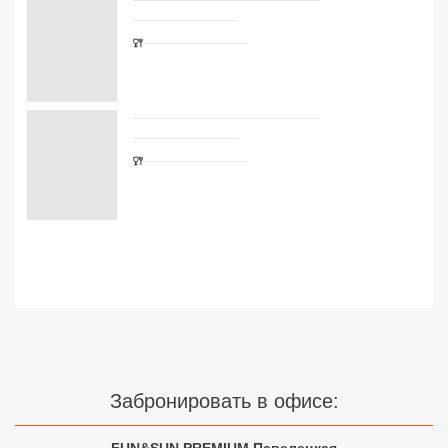
Сетевые отели Турции
Сетевые отели Египта
Сетевые отели ОАЭ
Сетевые отели Таиланда
Сетевые отели Шри Ланки
Сетевые отели Вьетнама
Сетевые отели Мальдив
Сетевые отели Бали
Забронировать в офисе:
Сетевые отели Сейшел
Сетевые отели Маврикия