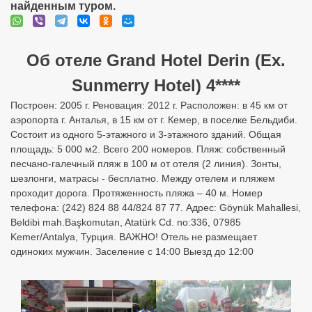
найденным туром.
Об отеле Grand Hotel Derin (Ex.
Sunmerry Hotel) 4****
Построен: 2005 г. Реновация: 2012 г. Расположен: в 45 км от
аэропорта г. Анталья, в 15 км от г. Кемер, в поселке Бельдиби.
Состоит из одного 5-этажного и 3-этажного зданий. Общая
площадь: 5 000 м2. Всего 200 номеров. Пляж: собственный
песчано-галечный пляж в 100 м от отеля (2 линия). Зонты,
шезлонги, матрасы - бесплатно. Между отелем и пляжем
проходит дорога. Протяженность пляжа – 40 м. Номер
телефона: (242) 824 88 44/824 87 77. Адрес: Göynük Mahallesi,
Beldibi mah.Başkomutan, Atatürk Cd. no:336, 07985
Kemer/Antalya, Турция. ВАЖНО! Отель не размещает
одиноких мужчин. Заселение с 14:00 Выезд до 12:00