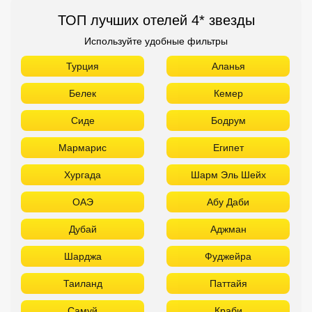
ТОП лучших отелей 4* звезды
Используйте удобные фильтры
Турция
Аланья
Белек
Кемер
Сиде
Бодрум
Мармарис
Египет
Хургада
Шарм Эль Шейх
ОАЭ
Абу Даби
Дубай
Аджман
Шарджа
Фуджейра
Таиланд
Паттайя
Самуй
Краби