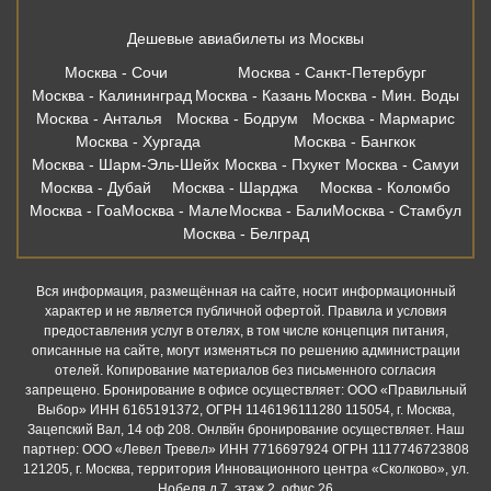
Дешевые авиабилеты из Москвы
Москва - Сочи
Москва - Санкт-Петербург
Москва - Калининград
Москва - Казань
Москва - Мин. Воды
Москва - Анталья
Москва - Бодрум
Москва - Мармарис
Москва - Хургада
Москва - Бангкок
Москва - Шарм-Эль-Шейх
Москва - Пхукет
Москва - Самуи
Москва - Дубай
Москва - Шарджа
Москва - Коломбо
Москва - Гоа
Москва - Мале
Москва - Бали
Москва - Стамбул
Москва - Белград
Вся информация, размещённая на сайте, носит информационный
характер и не является публичной офертой. Правила и условия
предоставления услуг в отелях, в том числе концепция питания,
описанные на сайте, могут изменяться по решению администрации
отелей. Копирование материалов без письменного согласия
запрещено. Бронирование в офисе осуществляет: ООО «Правильный
Выбор» ИНН 6165191372, ОГРН 1146196111280 115054, г. Москва,
Зацепский Вал, 14 оф 208. Онлвйн бронирование осуществляет. Наш
партнер: ООО «Левел Тревел» ИНН 7716697924 ОГРН 1117746723808
121205, г. Москва, территория Инновационного центра «Сколково», ул.
Нобеля д.7, этаж 2, офис 26