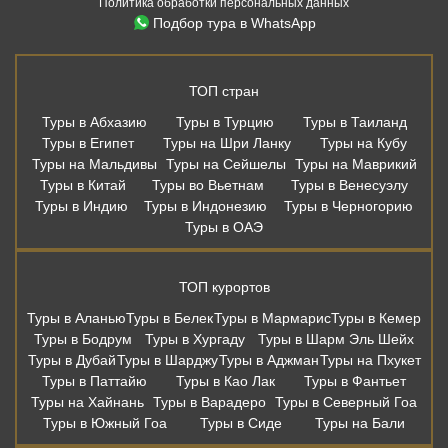
Политика обработки персональных данных
Подбор тура в WhatsApp
ТОП стран
Туры в Абхазию
Туры в Турцию
Туры в Таиланд
Туры в Египет
Туры на Шри Ланку
Туры на Кубу
Туры на Мальдивы
Туры на Сейшелы
Туры на Маврикий
Туры в Китай
Туры во Вьетнам
Туры в Венесуэлу
Туры в Индию
Туры в Индонезию
Туры в Черногорию
Туры в ОАЭ
ТОП курортов
Туры в Аланью
Туры в Белек
Туры в Мармарис
Туры в Кемер
Туры в Бодрум
Туры в Хургаду
Туры в Шарм Эль Шейх
Туры в Дубай
Туры в Шарджу
Туры в Аджман
Туры на Пхукет
Туры в Паттайю
Туры в Као Лак
Туры в Фантьет
Туры на Хайнань
Туры в Варадеро
Туры в Северный Гоа
Туры в Южный Гоа
Туры в Сиде
Туры на Бали