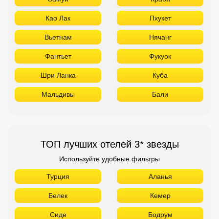
Као Лак
Пхукет
Вьетнам
Нячанг
Фантьет
Фукуок
Шри Ланка
Куба
Мальдивы
Бали
ТОП лучших отелей 3* звезды
Используйте удобные фильтры
Турция
Аланья
Белек
Кемер
Сиде
Бодрум