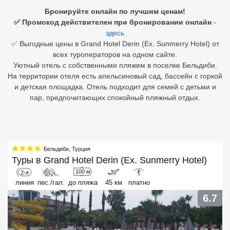
Бронируйте онлайн по лучшим ценам!
Египет
✅ Промокод действителен при бронировании онлайн
-
здесь
Куба
✅ Выгодные цены в Grand Hotel Derin (Ex. Sunmerry Hotel) от
всех туроператоров на одном сайте.
Шри Ланка
Уютный отель с собственными пляжем в поселке Бельдиби.
На территории отеля есть апельсиновый сад, бассейн с горкой
Бали
и детская площадка. Отель подходит для семей с детьми и
пар, предпочитающих спокойный пляжный отдых.
Вьетнам
Хайнань
Северный Гоа
Бельдиби
,
Турция
Туры в
Grand Hotel Derin (Ex. Sunmerry Hotel)
Южный Гоа
100 м
2-я
₽
линия
пес./гал.
до пляжа
45 км
платно
Занзибар
6.7
Абхазия
Большой Сочи