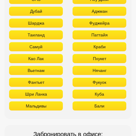
Дубай
Аджман
Шарджа
Фуджейра
Таиланд
Паттайя
Самуй
Краби
Као Лак
Пхукет
Вьетнам
Нячанг
Фантьет
Фукуок
Шри Ланка
Куба
Мальдивы
Бали
Забронировать в офисе: