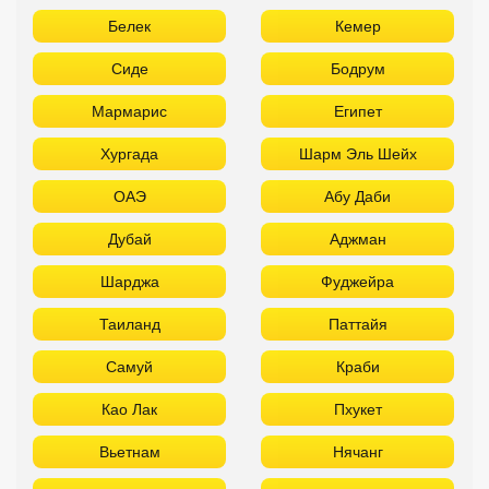
Белек
Кемер
Сиде
Бодрум
Мармарис
Египет
Хургада
Шарм Эль Шейх
ОАЭ
Абу Даби
Дубай
Аджман
Шарджа
Фуджейра
Таиланд
Паттайя
Самуй
Краби
Као Лак
Пхукет
Вьетнам
Нячанг