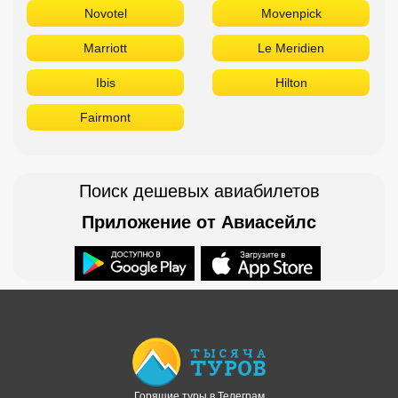
Novotel
Movenpick
Marriott
Le Meridien
Ibis
Hilton
Fairmont
Поиск дешевых авиабилетов
Приложение от Авиасейлс
Доступно в
Загрузите в
Горящие туры в Телеграм