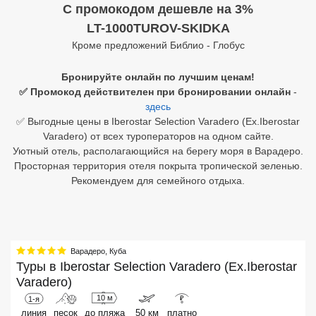
C промокодом дешевле на 3%
Египет
LT-1000TUROV-SKIDKA
Кроме предложений Библио - Глобус
Куба
Бронируйте онлайн по лучшим ценам!
Шри Ланка
✅ Промокод действителен при бронировании онлайн
-
здесь
Бали
✅ Выгодные цены в Iberostar Selection Varadero (Ex.Iberostar
Varadero) от всех туроператоров на одном сайте.
Вьетнам
Уютный отель, располагающийся на берегу моря в Варадеро.
Просторная территория отеля покрыта тропической зеленью.
Хайнань
Рекомендуем для семейного отдыха.
Северный Гоа
Южный Гоа
Занзибар
Варадеро
,
Куба
Туры в
Iberostar Selection Varadero (Ex.Iberostar
Абхазия
Varadero)
10 м
1-я
₽
Большой Сочи
линия
песок
до пляжа
50 км
платно