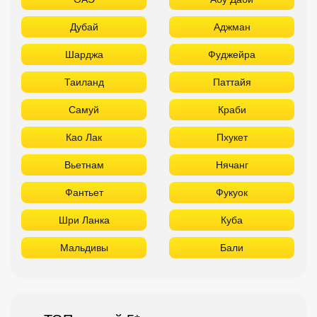
Дубай
Аджман
Шарджа
Фуджейра
Таиланд
Паттайя
Самуй
Краби
Као Лак
Пхукет
Вьетнам
Нячанг
Фантьет
Фукуок
Шри Ланка
Куба
Мальдивы
Бали