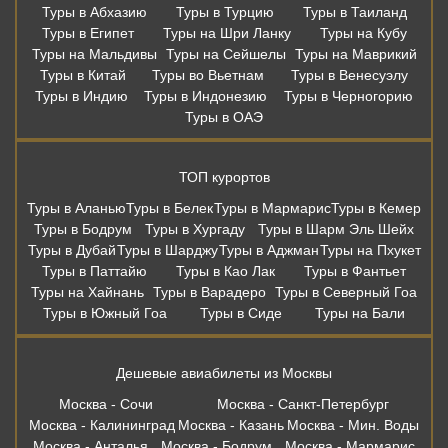
Туры в Абхазию
Туры в Турцию
Туры в Таиланд
Туры в Египет
Туры на Шри Ланку
Туры на Кубу
Туры на Мальдивы
Туры на Сейшелы
Туры на Маврикий
Туры в Китай
Туры во Вьетнам
Туры в Венесуэлу
Туры в Индию
Туры в Индонезию
Туры в Черногорию
Туры в ОАЭ
ТОП курортов
Туры в Аланью
Туры в Белек
Туры в Мармарис
Туры в Кемер
Туры в Бодрум
Туры в Хургаду
Туры в Шарм Эль Шейх
Туры в Дубай
Туры в Шарджу
Туры в Аджман
Туры на Пхукет
Туры в Паттайю
Туры в Као Лак
Туры в Фантьет
Туры на Хайнань
Туры в Варадеро
Туры в Северный Гоа
Туры в Южный Гоа
Туры в Сиде
Туры на Бали
Дешевые авиабилеты из Москвы
Москва - Сочи
Москва - Санкт-Петербург
Москва - Калининград
Москва - Казань
Москва - Мин. Воды
Москва - Анталья
Москва - Бодрум
Москва - Мармарис