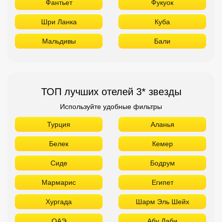
Фантьет
Фукуок
Шри Ланка
Куба
Мальдивы
Бали
ТОП лучших отелей 3* звезды
Используйте удобные фильтры
Турция
Аланья
Белек
Кемер
Сиде
Бодрум
Мармарис
Египет
Хургада
Шарм Эль Шейх
ОАЭ
Абу Даби