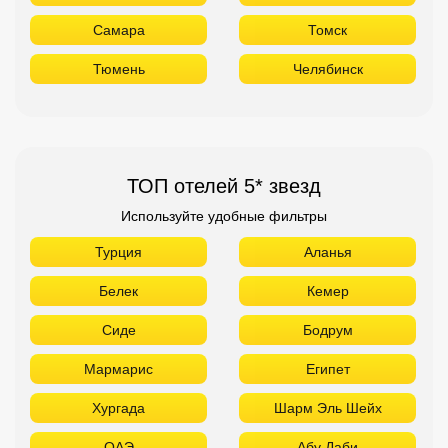
Самара
Томск
Тюмень
Челябинск
ТОП отелей 5* звезд
Используйте удобные фильтры
Турция
Аланья
Белек
Кемер
Сиде
Бодрум
Мармарис
Египет
Хургада
Шарм Эль Шейх
ОАЭ
Абу Даби