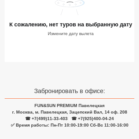
Сетевые отели Турции
Сетевые отели Египта
К сожалению, нет туров
на выбранную дату
Сетевые отели ОАЭ
Измените дату вылета
Сетевые отели Таиланда
Сетевые отели Шри Ланки
Сетевые отели Вьетнама
Забронировать в офисе:
Сетевые отели Мальдив
FUN&SUN PREMIUM Павелецкая
Сетевые отели Бали
г. Москва, м. Павелецкая, Зацепский Вал, 14 оф. 208
☎ +7(499)11-33-403
|
☎ +7(925)400-04-24
Сетевые отели Сейшел
✅ Время работы: Пн-Пт 10:00-19:00 Сб-Вс 11:00-16:00
Сетевые отели Маврикия