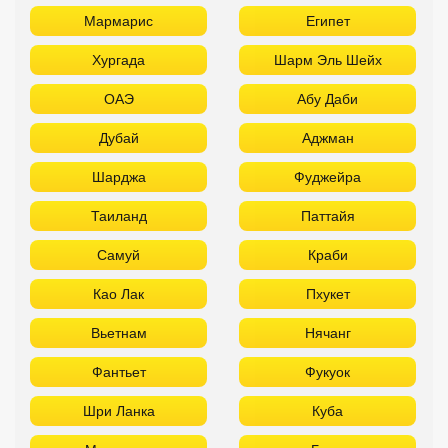
Мармарис
Египет
Хургада
Шарм Эль Шейх
ОАЭ
Абу Даби
Дубай
Аджман
Шарджа
Фуджейра
Таиланд
Паттайя
Самуй
Краби
Као Лак
Пхукет
Вьетнам
Нячанг
Фантьет
Фукуок
Шри Ланка
Куба