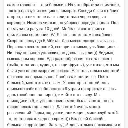
самое главное — они большие. На что обратили внимание,
так это на звукоизоляцию в номерах. Соседи были с обоих
сторон, но никого не слышали, только через дверь в
коридоре. Номера чистые, но уборка посредственная. Пол
не мыли ни разу за 10 дней. Мебель и сантехника в
приличном состоянии. Wi-Fi есть, но местами слабоват.
Скорость режут до 5 Мбит/с. Для мессенджеров за глаза.
Персонал весь хороший, все приветливые, улыбающиеся.
Ни разу не видел уставших, не довольных лиц)) Видимо,
вышколены хорошо. Еда разнообразная, хватало всего
(рыба, телятина, курица, овощи фрукты), учитывая, что мы
были уже после закрытия сезона. Алкоголь только местный,
но качество нормальное. Пробовали почти всё. Пляж
большой, места хватит всем. У некоторых гостей есть
привычка забить себе лежак в 6 утра и не приходить весь
день (особенно на пирсе), имейте это в виду. Мы
приходили в 9, и уже половина мест была занята, но на
писре несколько человек. Для детей очень много
развлечений. Горки, карусели, анимация, мини-клуб какой-
то, можно сдать чадо на время))) Большой бассейн,
большая территория. За каждый день отдыха нахаживали в