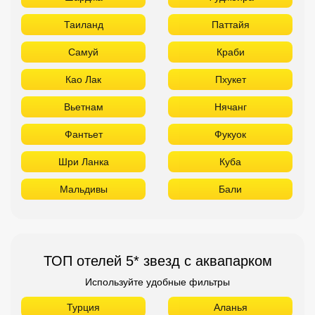
Таиланд
Паттайя
Самуй
Краби
Као Лак
Пхукет
Вьетнам
Нячанг
Фантьет
Фукуок
Шри Ланка
Куба
Мальдивы
Бали
ТОП отелей 5* звезд с аквапарком
Используйте удобные фильтры
Турция
Аланья