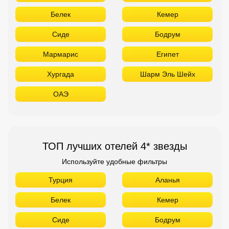
Белек
Кемер
Сиде
Бодрум
Мармарис
Египет
Хургада
Шарм Эль Шейх
ОАЭ
ТОП лучших отелей 4* звезды
Используйте удобные фильтры
Турция
Аланья
Белек
Кемер
Сиде
Бодрум