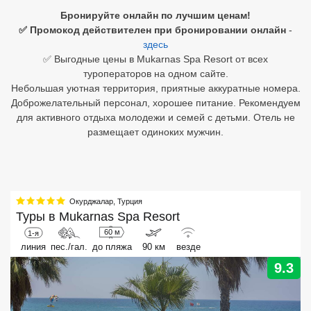
Бронируйте онлайн по лучшим ценам!
Египет
✅ Промокод действителен при бронировании онлайн
-
здесь
Куба
✅ Выгодные цены в Mukarnas Spa Resort от всех
туроператоров на одном сайте.
Шри Ланка
Небольшая уютная территория, приятные аккуратные номера.
Доброжелательный персонал, хорошее питание. Рекомендуем
Бали
для активного отдыха молодежи и семей с детьми. Отель не
размещает одиноких мужчин.
Вьетнам
Хайнань
Северный Гоа
Окурджалар
,
Турция
Туры в
Mukarnas Spa Resort
Южный Гоа
60 м
1-я
линия
пес./гал.
до пляжа
90 км
везде
Занзибар
9.3
Абхазия
Большой Сочи