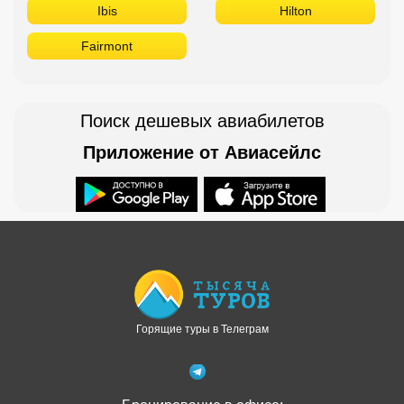
Ibis
Hilton
Fairmont
Поиск дешевых авиабилетов
Приложение от Авиасейлс
Доступно в
Загрузите в
Горящие туры в Телеграм