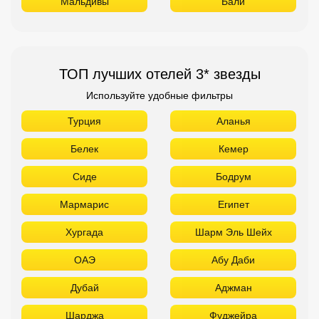
Мальдивы
Бали
ТОП лучших отелей 3* звезды
Используйте удобные фильтры
Турция
Аланья
Белек
Кемер
Сиде
Бодрум
Мармарис
Египет
Хургада
Шарм Эль Шейх
ОАЭ
Абу Даби
Дубай
Аджман
Шарджа
Фуджейра