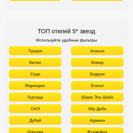
ТОП отелей 5* звезд
Используйте удобные фильтры
Турция
Аланья
Белек
Кемер
Сиде
Бодрум
Мармарис
Египет
Хургада
Шарм Эль Шейх
ОАЭ
Абу Даби
Дубай
Аджман
Шарджа
Фуджейра