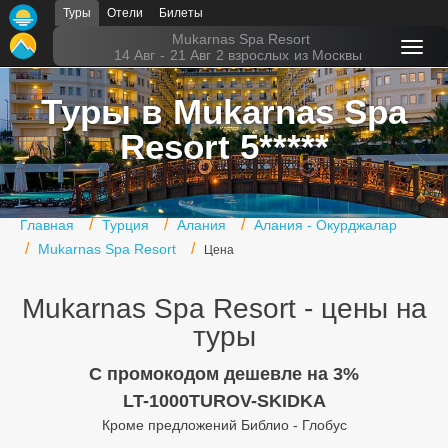
Туры
Отели
Билеты
Главная
Mukarnas Spa Resort
14 Авг
-
21 Авг
2 взрослых
из Москвы
Горящие туры
Туры в Mukarnas Spa
Туры в Турцию
Resort 5*****
Туры в Египет
Туры в ОАЭ
Главная
Турция
Алания
Алания - Окурджалар
Офис г. Москва
Mukarnas Spa Resort
Цена
Помощь
Mukarnas Spa Resort - цены на
Подборки отелей
туры
Турция
C промокодом дешевле на 3%
LT-1000TUROV-SKIDKA
Таиланд
Кроме предложений Библио - Глобус
ОАЭ