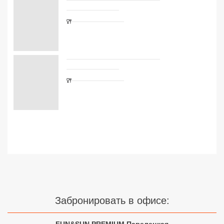
Сетевые отели Турции
Сетевые отели Египта
Сетевые отели ОАЭ
Сетевые отели Таиланда
Сетевые отели Шри Ланки
Сетевые отели Вьетнама
Сетевые отели Мальдив
Сетевые отели Бали
Забронировать в офисе:
Сетевые отели Сейшел
Сетевые отели Маврикия