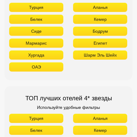
Турция
Аланья
Белек
Кемер
Сиде
Бодрум
Мармарис
Египет
Хургада
Шарм Эль Шейх
ОАЭ
ТОП лучших отелей 4* звезды
Используйте удобные фильтры
Турция
Аланья
Белек
Кемер