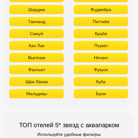
Шарджа
Фуджейра
Таиланд
Паттайя
Самуй
Краби
Као Лак
Пхукет
Вьетнам
Нячанг
Фантьет
Фукуок
Шри Ланка
Куба
Мальдивы
Бали
ТОП отелей 5* звезд с аквапарком
Используйте удобные фильтры