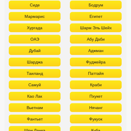
Сиде
Бодрум
Мармарис
Египет
Хургада
Шарм Эль Шейх
ОАЭ
Абу Даби
Дубай
Аджман
Шарджа
Фуджейра
Таиланд
Паттайя
Самуй
Краби
Као Лак
Пхукет
Вьетнам
Нячанг
Фантьет
Фукуок
Шри Ланка
Куба