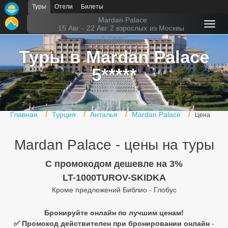
Туры
Отели
Билеты
Главная
Mardan Palace
15 Авг
-
22 Авг
2 взрослых
из Москвы
Горящие туры
Туры в Mardan Palace
Туры в Турцию
5*****
Туры в Египет
Туры в ОАЭ
Главная
Турция
Анталья
Mardan Palace
Цена
Офис г. Москва
Mardan Palace - цены на туры
Помощь
C промокодом дешевле на 3%
Подборки отелей
LT-1000TUROV-SKIDKA
Турция
Кроме предложений Библио - Глобус
Таиланд
Бронируйте онлайн по лучшим ценам!
✅ Промокод действителен при бронировании онлайн
-
ОАЭ