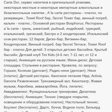
Carte Dor, сервис напитков в оригинальной упаковке,
некоторые местные и некоторые импортные алкогольные и
безалкогольные напитки.; А`la carte рестораны - платно, по
резервации.; Towel Roof бар, Secret Tower бар, винный погреб,
кальян - платно.; Основной ресторан Bosphorus; Рестораны
a`la carte - гриль, азиатский, рыбный, индийский, турецкий,
итальянский, греческий; Бистро и 2 кондитерские; Итальянский
снэк-ресторан; 12 баров; Диско-бар; Витамин-бар;
Кондитерская; Винный погреб, бар Secret Terrace, Tower Roof
бар - платно Для детей: 3 открытых детских бассейна; Крытый
бассейн; Детский клуб Tini Kids (4-6 лет, 7-11 лет, от 12 и
старше); Анимация на русском языке; Мини-диско; Детская
площадка; Стульчики в ресторане; Кроватка, по запросу;
Горшок; Коляски (депозит); Радио-няня (депозит); Няня
(платно); Детский ресторан, баночное питание Hipp, Activia,
Danone Развлечения: Тренажерный зал; Кинотеатр; Живая
музыка; Аэробика, аквааэробика; Йога, пилатес;
Акваджампинг; Функциональные тренировки; Дискотека
(бесплатно); Анимация; Теннис (твердое покрытие,
освещение и оборудование платно); Настольный теннис;
Боулинг (бесплатно); Дартс, бочча; Водное поло; Бильярд