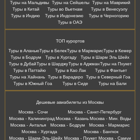
Туры на Мальдивы
Туры на Сейшелы
Туры на Маврикий
Туры в Китай
Туры во Вьетнам
Туры в Венесуэлу
Туры в Индию
Туры в Индонезию
Туры в Черногорию
Туры в ОАЭ
ТОП курортов
Туры в Аланью
Туры в Белек
Туры в Мармарис
Туры в Кемер
Туры в Бодрум
Туры в Хургаду
Туры в Шарм Эль Шейх
Туры в Дубай
Туры в Шарджу
Туры в Аджман
Туры на Пхукет
Туры в Паттайю
Туры в Као Лак
Туры в Фантьет
Туры на Хайнань
Туры в Варадеро
Туры в Северный Гоа
Туры в Южный Гоа
Туры в Сиде
Туры на Бали
Дешевые авиабилеты из Москвы
Москва - Сочи
Москва - Санкт-Петербург
Москва - Калининград
Москва - Казань
Москва - Мин. Воды
Москва - Анталья
Москва - Бодрум
Москва - Мармарис
Москва - Хургада
Москва - Бангкок
Москва - Шарм-Эль-Шейх
Москва - Пхукет
Москва - Самуи