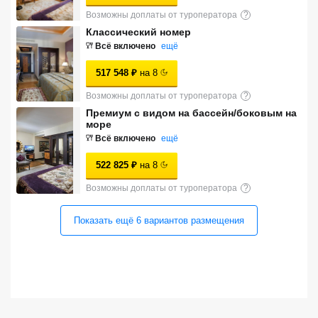
Сетевые отели Турции
Возможны доплаты от туроператора
?
Классический номер
Сетевые отели Египта
Всё включено
ещё
Сетевые отели ОАЭ
517 548
₽
на
8
Возможны доплаты от туроператора
?
Сетевые отели Таиланда
Премиум с видом на бассейн/боковым на
море
Всё включено
ещё
Сетевые отели Шри Ланки
522 825
₽
на
8
Сетевые отели Вьетнама
Возможны доплаты от туроператора
?
Показать ещё
6
вариантов
размещения
Сетевые отели Мальдив
Сетевые отели Бали
Сетевые отели Сейшел
Сетевые отели Маврикия