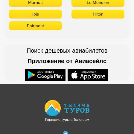
Marriott
Le Meridien
Ibis
Hilton
Fairmont
Поиск дешевых авиабилетов
Приложение от Авиасейлс
Доступно в
Загрузите в
Горящие туры в Телеграм