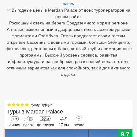
здесь
✅ Выгодные цены в Mardan Palace от всех туроператоров на
Египет
одном сайте.
Роскошный отель на берегу Средиземного моря в регионе
Куба
Анталья, выполненный в дворцовом стиле с архитектурными
Шри Ланка
элементами Стамбула. Отель предлагает своим гостям
открытые бассейны с водными горками, большой SPA-центр,
Бали
фитнес-зал, рестораны и бары, детский клуб и анимационные
программы. Высокий уровень сервиса, развитая
Вьетнам
инфраструктура и разнообразие развлечений делают отель
отличным вариантом как для спокойного, так и для активного
Хайнань
отдыха.
Северный Гоа
Южный Гоа
Кунду
,
Турция
Занзибар
Туры в
Mardan Palace
50 м
1-я
Абхазия
линия
песок
до пляжа
17 км
везде
9.7
Большой Сочи