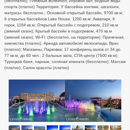
(бесплатно); Пляжный волейбол; Игровой зал; Водные виды
спорта (платно) Территория: У бассейна зонтики, шезлонги,
матрасы: бесплатно.; Основной открытый бассейн, 9700 кв.м;
6 открытых бассейнов Lake House, 1200 кв.м; Аквапарк, 6
горок, 1184 кв.м; Открытый бассейн с подогревом, 210 кв.м
(зимний сезон); Крытый бассейн в подогревом, 470 кв.м
(зимний сезон); Wi-Fi: (бесплатно, на территории); Прачечная,
химчистка (платно); Аренда автомобиля/ велосипеда; Врач
(платно); Магазины; Парковка; 17 конференц-залов от 34 до
77 кв.м, до 60 чел.; 2 бальных зала; СПА-центр (7500 кв.м);
Турецкая баня, парные, соляная комната (бесплатно); Массаж
(платно); Салон красоты (платно)