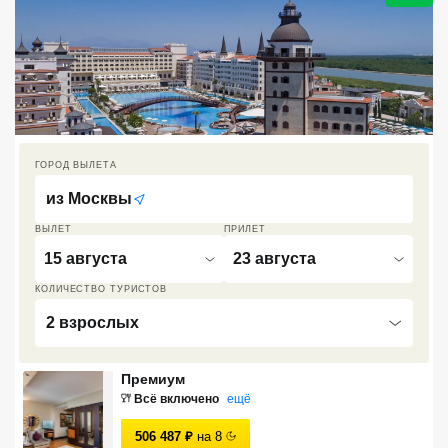
Кав Мин Воды
Экскурсионные туры
VIP отели 5 звезд
ТОП 10 лучших отелей 5*
ГОРОД ВЫЛЕТА
из
Москвы
ТОП 10 недорогих отелей
5*
ВЫЛЕТ
ПРИЛЕТ
15 августа
23 августа
Лучшие отели 4* звезды
КОЛИЧЕСТВО ТУРИСТОВ
Недорогие отели 4*
2 взрослых
звезды
Лучшие отели 3* звезды
Премиум
Всё включено
ещё
Недорогие отели 3*
звезды
506 487
₽
на
8