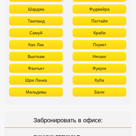
Шарджа
Фуджейра
Таиланд
Паттайя
Самуй
Краби
Као Лак
Пхукет
Вьетнам
Нячанг
Фантьет
Фукуок
Шри Ланка
Куба
Мальдивы
Бали
Забронировать в офисе: