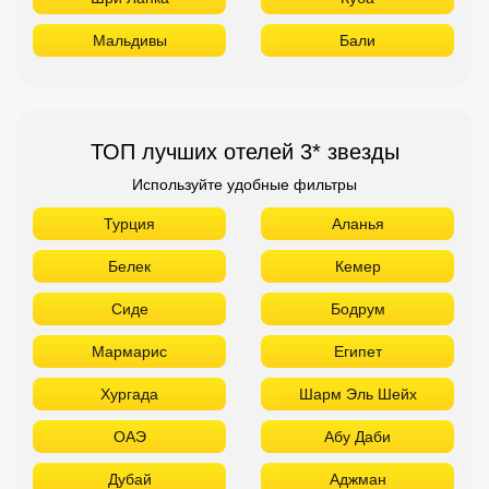
Мальдивы
Бали
ТОП лучших отелей 3* звезды
Используйте удобные фильтры
Турция
Аланья
Белек
Кемер
Сиде
Бодрум
Мармарис
Египет
Хургада
Шарм Эль Шейх
ОАЭ
Абу Даби
Дубай
Аджман