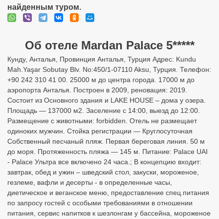
найденным туром.
Об отеле Mardan Palace 5*****
Кунду, Анталья, Провинция Анталья, Турция Адрес: Kundu
Mah.Yaşar Sobutay Blv. No:450/1-07110 Aksu, Турция. Телефон:
+90 242 310 41 00. 25000 м до центра города. 17000 м до
аэропорта Анталья. Построен в 2009, реновация: 2019.
Состоит из Основного здания и LAKE HOUSE – дома у озера.
Площадь — 137000 м2. Заселение с 14:00, выезд до 12:00.
Размещение с животными: forbidden. Отель не размещает
одиноких мужчин. Стойка регистрации — Круглосуточная
Собственный песчаный пляж. Первая береговая линия. 50 м
до моря. Протяженность пляжа — 145 м. Питание: Palace UAI
- Palace Ультра все включено 24 часа.; В концепцию входит:
завтрак, обед и ужин – шведский стол, закуски, мороженое,
гезлеме, вафли и десерты - в определенные часы,
диетическое и веганское меню, предоставление спец.питания
по запросу гостей с особыми требованиями в отношении
питания, сервис напитков к шезлонгам у бассейна, мороженое