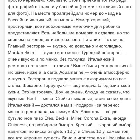
просто нереально красивые. Стоит приехать только ради
фотографий в холле и у бассейна (на маяке отличный спот
для фото). На месте проапгрейдили номер до «вид на
бассейн и частичный, но море». Номер хороший,
просторный, все необходимые «мелочи» для ребенка
предоставляют. Есть небольшие помарки в отделке, но это
спишем на конец активного сезона. Питание — отлично.
Главный ресторан — вкусно, но довольно многолюдно.
Mardan Bistro — вкусно и по меню. Турецкий ресторан —
очень вкусно и по меню, без толкучки. Итальянский
ресторан на пляже — отлично! Выше были рестораны из all
inclusive, ниже à la carte. Aquamarine — очень атмосферно
и вкусно. Ресторан в подвале маяка с аквариумом во все
стены. Шикарно. Teppynyaki — шоу подача блюд азиатской
кухни. Это на троечку. Шоу не очень, блюда не сказать, что
вкусные. Beef — мясо. Стейки шикарные, стоит своих денег.
Итальянский — достался нам в «подарок» за перенос
мясного ресторана, максимум 4/5. Алкоголь — везде
бутылочное пиво Efes, Beck’s, Miller, Corona Extra, иногда
Guinness, но разбирали быстро. Крепкий — хороший выбор
напитков, по виски Singleton 12 y. и Chivas 12 y. самый топ,
все что «проще» тут есть. Вино и игристое по all inclusive на