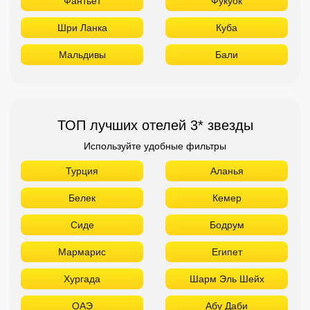
Фантьет
Фукуок
Шри Ланка
Куба
Мальдивы
Бали
ТОП лучших отелей 3* звезды
Используйте удобные фильтры
Турция
Аланья
Белек
Кемер
Сиде
Бодрум
Мармарис
Египет
Хургада
Шарм Эль Шейх
ОАЭ
Абу Даби