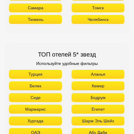
Самара
Томск
Тюмень
Челябинск
ТОП отелей 5* звезд
Используйте удобные фильтры
Турция
Аланья
Белек
Кемер
Сиде
Бодрум
Мармарис
Египет
Хургада
Шарм Эль Шейх
ОАЭ
Абу Даби