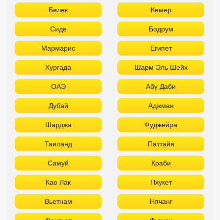
Белек
Кемер
Сиде
Бодрум
Мармарис
Египет
Хургада
Шарм Эль Шейх
ОАЭ
Абу Даби
Дубай
Аджман
Шарджа
Фуджейра
Таиланд
Паттайя
Самуй
Краби
Као Лак
Пхукет
Вьетнам
Нячанг