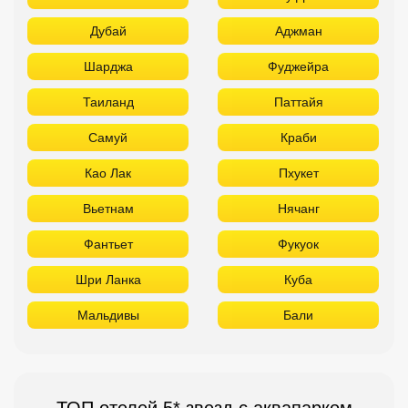
Дубай
Аджман
Шарджа
Фуджейра
Таиланд
Паттайя
Самуй
Краби
Као Лак
Пхукет
Вьетнам
Нячанг
Фантьет
Фукуок
Шри Ланка
Куба
Мальдивы
Бали
ТОП отелей 5* звезд с аквапарком