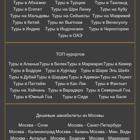
Туры в Абхазию
Туры в Турцию
Туры в Таиланд
Туры в Египет
Туры на Шри Ланку
Туры на Кубу
Туры на Мальдивы
Туры на Сейшелы
Туры на Маврикий
Туры в Китай
Туры во Вьетнам
Туры в Венесуэлу
Туры в Индию
Туры в Индонезию
Туры в Черногорию
Туры в ОАЭ
ТОП курортов
Туры в Аланью
Туры в Белек
Туры в Мармарис
Туры в Кемер
Туры в Бодрум
Туры в Хургаду
Туры в Шарм Эль Шейх
Туры в Дубай
Туры в Шарджу
Туры в Аджман
Туры на Пхукет
Туры в Паттайю
Туры в Као Лак
Туры в Фантьет
Туры на Хайнань
Туры в Варадеро
Туры в Северный Гоа
Туры в Южный Гоа
Туры в Сиде
Туры на Бали
Дешевые авиабилеты из Москвы
Москва - Сочи
Москва - Санкт-Петербург
Москва - Калининград
Москва - Казань
Москва - Мин. Воды
Москва - Анталья
Москва - Бодрум
Москва - Мармарис