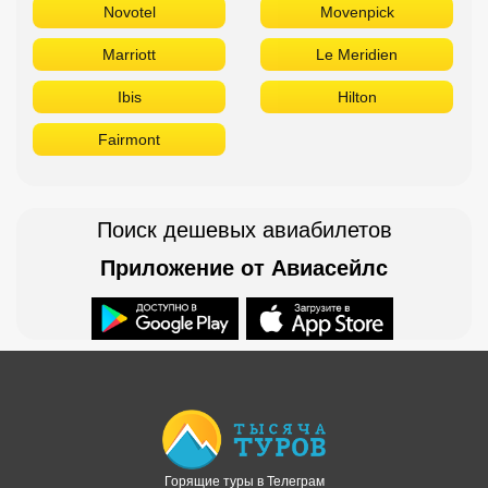
Novotel
Movenpick
Marriott
Le Meridien
Ibis
Hilton
Fairmont
Поиск дешевых авиабилетов
Приложение от Авиасейлс
Доступно в
Загрузите в
Горящие туры в Телеграм