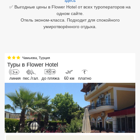
здесь
✅ Выгодные цены в Flower Hotel от всех туроператоров на
Египет
одном сайте.
Отель эконом-класса. Подходит для спокойного
Куба
умиротворённого отдыха.
Шри Ланка
Бали
Чамьюва
,
Турция
Вьетнам
Туры в
Flower Hotel
400 м
3-я
₽
Хайнань
линия
пес./гал.
до пляжа
60 км
платно
Северный Гоа
Южный Гоа
Занзибар
Абхазия
Большой Сочи