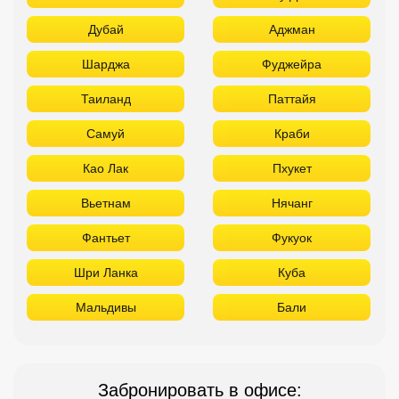
Дубай
Аджман
Шарджа
Фуджейра
Таиланд
Паттайя
Самуй
Краби
Као Лак
Пхукет
Вьетнам
Нячанг
Фантьет
Фукуок
Шри Ланка
Куба
Мальдивы
Бали
Забронировать в офисе: