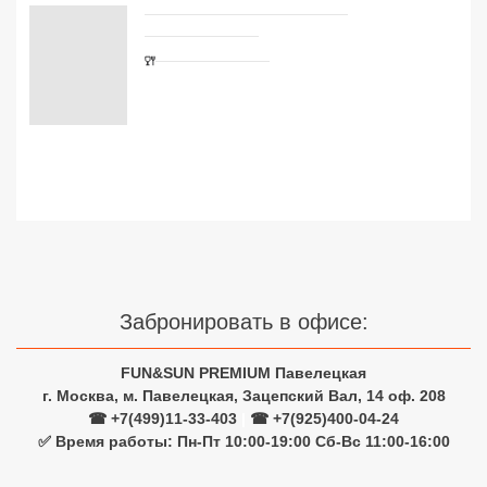
Сетевые отели Турции
Сетевые отели Египта
Сетевые отели ОАЭ
Сетевые отели Таиланда
Сетевые отели Шри Ланки
Сетевые отели Вьетнама
Забронировать в офисе:
Сетевые отели Мальдив
FUN&SUN PREMIUM Павелецкая
Сетевые отели Бали
г. Москва, м. Павелецкая, Зацепский Вал, 14 оф. 208
☎ +7(499)11-33-403
|
☎ +7(925)400-04-24
Сетевые отели Сейшел
✅ Время работы: Пн-Пт 10:00-19:00 Сб-Вс 11:00-16:00
Сетевые отели Маврикия