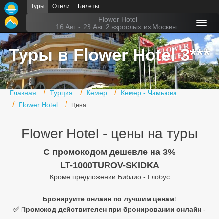
Туры
Отели
Билеты
Главная
Flower Hotel
16 Авг
-
23 Авг
2 взрослых
из Москвы
Горящие туры
Туры в Flower Hotel 3***
Туры в Турцию
Туры в Египет
Главная
Турция
Кемер
Кемер - Чамьюва
Туры в ОАЭ
Flower Hotel
Цена
Офис г. Москва
Flower Hotel - цены на туры
Помощь
C промокодом дешевле на 3%
Подборки отелей
LT-1000TUROV-SKIDKA
Кроме предложений Библио - Глобус
Турция
Таиланд
Бронируйте онлайн по лучшим ценам!
✅ Промокод действителен при бронировании онлайн
-
ОАЭ