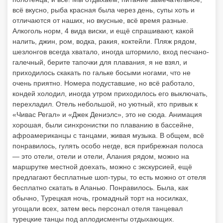
всё вкусно, рыба красная была через день, супы хоть и
отличаются от наших, но вкусные, всё время разные.
Алкоголь норм, 4 вида виски, и ещё спрашивают, какой
налить, джин, ром, водка, ракия, коктейли. Пляж рядом,
шезлонгов всегда хватало, иногда штормило, вход песчано-
галечный, берите тапочки для плавания, я не взял, и
приходилось скакать по гальке босыми ногами, что не
очень приятно. Номера подуставшие, но всё работало,
кондей холодил, иногда утром приходилось его выключать,
перехладил. Отель небольшой, но уютный, кто привык к
«Чивас Регал» и «Джек Дениэлс», это не сюда. Анимация
хорошая, были синхронистки по плаванию в бассейне,
афроамериканцы с танцами, живая музыка. В общем, всё
понравилось, гулять особо негде, вся прибрежная полоса
— это отели, отели и отели, Алания рядом, можно на
маршрутке местной доехать, можно с экскурсией, ещё
предлагают бесплатные шоп-туры, то есть можно от отеля
бесплатно скатать в Аланью. Понравилось. Была, как
обычно, Турецкая ночь, громадный торт на носилках,
угощали всех, затем весь персонал отеля танцевал
турецкие танцы под аплодисменты отдыхающих.