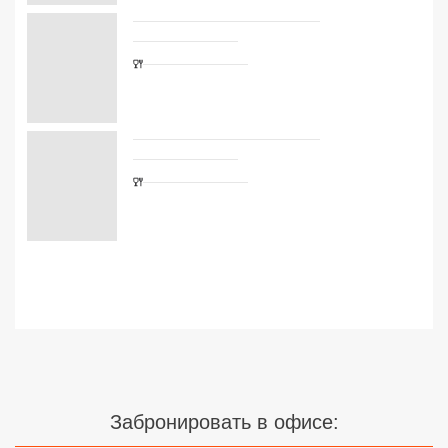
Сетевые отели Турции
Сетевые отели Египта
Сетевые отели ОАЭ
Сетевые отели Таиланда
Сетевые отели Шри Ланки
Сетевые отели Вьетнама
Сетевые отели Мальдив
Сетевые отели Бали
Сетевые отели Сейшел
Забронировать в офисе:
Сетевые отели Маврикия