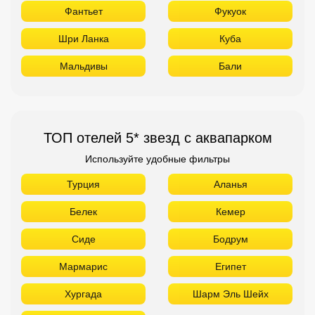
Фантьет
Фукуок
Шри Ланка
Куба
Мальдивы
Бали
ТОП отелей 5* звезд с аквапарком
Используйте удобные фильтры
Турция
Аланья
Белек
Кемер
Сиде
Бодрум
Мармарис
Египет
Хургада
Шарм Эль Шейх