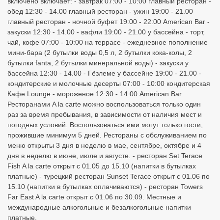
включено включает: - завтрак 07:00 - 10:00 главный ресторан -
обед 12:30 - 14.00 главный ресторан - ужин 19:00 - 21.00
главный ресторан - ночной буфет 19:00 - 22:00 American Bar -
закуски 12:30 - 14.00 - вафли 19:00 - 21.00 у бассейна - торт,
чай, кофе 07:00 - 10:00 на террасе - ежедневное пополнение
мини-бара (2 бутылки воды 0,5 л, 2 бутылки кока-колы, 2
бутылки fanta, 2 бутылки минеральной воды) - закуски у
бассейна 12:30 - 14.00 - Гёзлеме у бассейне 19:00 - 21.00 -
кондитерские и молочные десерты 07:00 - 10:00 кондитерская
Кафе Lounge - мороженое 12:30 - 14.00 American Bar
Ресторанами A la carte можно воспользоваться только один
раз за время пребывания, в зависимости от наличия мест и
погодных условий. Воспользоваться ими могут только гости,
прожившие минимум 5 дней. Рестораны с обслуживанием по
меню открыты 3 дня в неделю в мае, сентябре, октябре и 4
дня в неделю в июне, июле и августе. - ресторан Set Terace
Fish A la carte открыт с 01.05 до 15.10 (напитки в бутылках
платные) - турецкий ресторан Sunset Terace открыт с 01.06 по
15.10 (напитки в бутылках оплачиваются) - ресторан Towers
Far East A la carte открыт с 01.06 по 30.09. Местные и
международные алкогольные и безалкогольные напитки
платные.