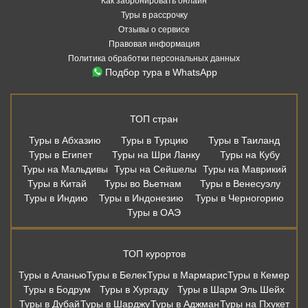
Как забронировать онлайн
Туры в рассрочку
Отзывы о сервисе
Правовая информация
Политика обработки персональных данных
Подбор тура в WhatsApp
ТОП стран
Туры в Абхазию
Туры в Турцию
Туры в Таиланд
Туры в Египет
Туры на Шри Ланку
Туры на Кубу
Туры на Мальдивы
Туры на Сейшелы
Туры на Маврикий
Туры в Китай
Туры во Вьетнам
Туры в Венесуэлу
Туры в Индию
Туры в Индонезию
Туры в Черногорию
Туры в ОАЭ
ТОП курортов
Туры в Аланью
Туры в Белек
Туры в Мармарис
Туры в Кемер
Туры в Бодрум
Туры в Хургаду
Туры в Шарм Эль Шейх
Туры в Дубай
Туры в Шарджу
Туры в Аджман
Туры на Пхукет