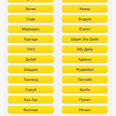
Белек
Кемер
Сиде
Бодрум
Мармарис
Египет
Хургада
Шарм Эль Шейх
ОАЭ
Абу Даби
Дубай
Аджман
Шарджа
Фуджейра
Таиланд
Паттайя
Самуй
Краби
Као Лак
Пхукет
Вьетнам
Нячанг