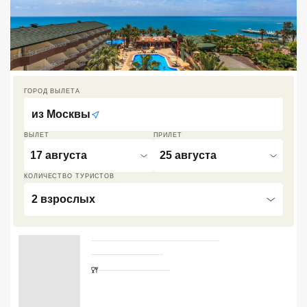
Кав Мин Воды
Экскурсионные туры
VIP отели 5 звезд
ГОРОД ВЫЛЕТА
ТОП 10 лучших отелей 5*
из
Москвы
ВЫЛЕТ
ПРИЛЕТ
ТОП 10 недорогих отелей
17 августа
25 августа
5*
КОЛИЧЕСТВО ТУРИСТОВ
Лучшие отели 4* звезды
2 взрослых
Недорогие отели 4*
звезды
Лучшие отели 3* звезды
Недорогие отели 3*
звезды