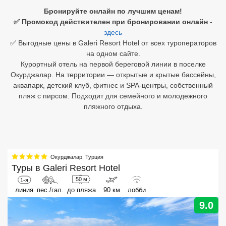
Бронируйте онлайн по лучшим ценам!
Египет
✅ Промокод действителен при бронировании онлайн
-
здесь
Куба
✅ Выгодные цены в Galeri Resort Hotel от всех туроператоров
на одном сайте.
Шри Ланка
Курортный отель на первой береговой линии в поселке
Окурджалар. На территории — открытые и крытые бассейны,
Бали
аквапарк, детский клуб, фитнес и SPA-центры, собственный
пляж с пирсом. Подходит для семейного и молодежного
Вьетнам
пляжного отдыха.
Хайнань
Северный Гоа
Окурджалар
,
Турция
Южный Гоа
Туры в
Galeri Resort Hotel
Занзибар
50 м
1-я
линия
пес./гал.
до пляжа
90 км
лобби
Абхазия
9.0
Большой Сочи