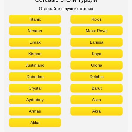
Отдыхайте в лучших отелях
Titanic
Rixos
Nirvana
Maxx Royal
Limak
Larissa
Kirman
Kaya
Justiniano
Gloria
Dobedan
Delphin
Crystal
Barut
Aydınbey
Aska
Armas
Akra
Akka