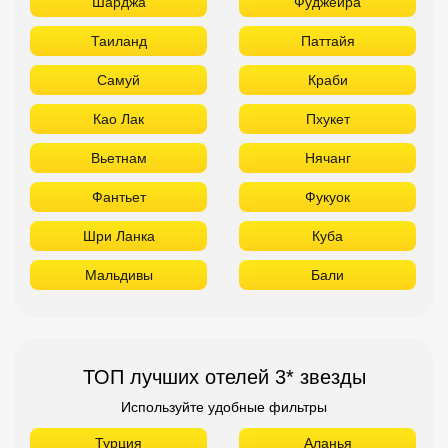
Шарджа
Фуджейра
Таиланд
Паттайя
Самуй
Краби
Као Лак
Пхукет
Вьетнам
Нячанг
Фантьет
Фукуок
Шри Ланка
Куба
Мальдивы
Бали
ТОП лучших отелей 3* звезды
Используйте удобные фильтры
Турция
Аланья