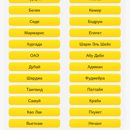
Белек
Кемер
Сиде
Бодрум
Мармарис
Египет
Хургада
Шарм Эль Шейх
ОАЭ
Абу Даби
Дубай
Аджман
Шарджа
Фуджейра
Таиланд
Паттайя
Самуй
Краби
Као Лак
Пхукет
Вьетнам
Нячанг