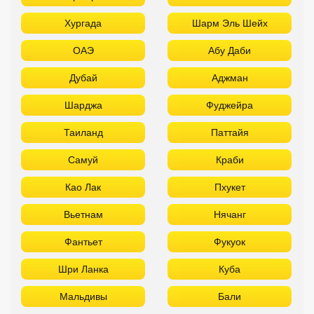
Хургада
Шарм Эль Шейх
ОАЭ
Абу Даби
Дубай
Аджман
Шарджа
Фуджейра
Таиланд
Паттайя
Самуй
Краби
Као Лак
Пхукет
Вьетнам
Нячанг
Фантьет
Фукуок
Шри Ланка
Куба
Мальдивы
Бали