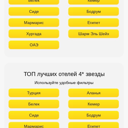
Белек
Кемер
Сиде
Бодрум
Мармарис
Египет
Хургада
Шарм Эль Шейх
ОАЭ
ТОП лучших отелей 4* звезды
Используйте удобные фильтры
Турция
Аланья
Белек
Кемер
Сиде
Бодрум
Мармарис
Египет