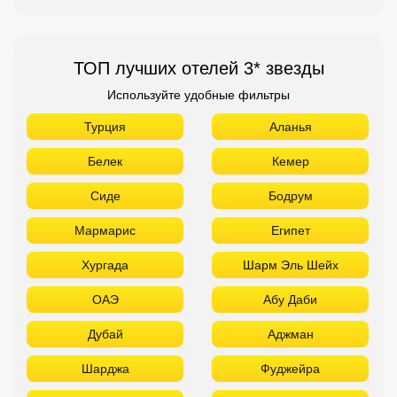
ТОП лучших отелей 3* звезды
Используйте удобные фильтры
Турция
Аланья
Белек
Кемер
Сиде
Бодрум
Мармарис
Египет
Хургада
Шарм Эль Шейх
ОАЭ
Абу Даби
Дубай
Аджман
Шарджа
Фуджейра