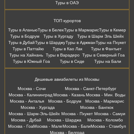
Туры в ОАЭ
ТОП курортов
Туры в Аланью
Туры в Белек
Туры в Мармарис
Туры в Кемер
Туры в Бодрум
Туры в Хургаду
Туры в Шарм Эль Шейх
Туры в Дубай
Туры в Шарджу
Туры в Аджман
Туры на Пхукет
Туры в Паттайю
Туры в Као Лак
Туры в Фантьет
Туры на Хайнань
Туры в Варадеро
Туры в Северный Гоа
Туры в Южный Гоа
Туры в Сиде
Туры на Бали
Дешевые авиабилеты из Москвы
Москва - Сочи
Москва - Санкт-Петербург
Москва - Калининград
Москва - Казань
Москва - Мин. Воды
Москва - Анталья
Москва - Бодрум
Москва - Мармарис
Москва - Хургада
Москва - Бангкок
Москва - Шарм-Эль-Шейх
Москва - Пхукет
Москва - Самуи
Москва - Дубай
Москва - Шарджа
Москва - Коломбо
Москва - Гоа
Москва - Мале
Москва - Бали
Москва - Стамбул
Москва - Белград