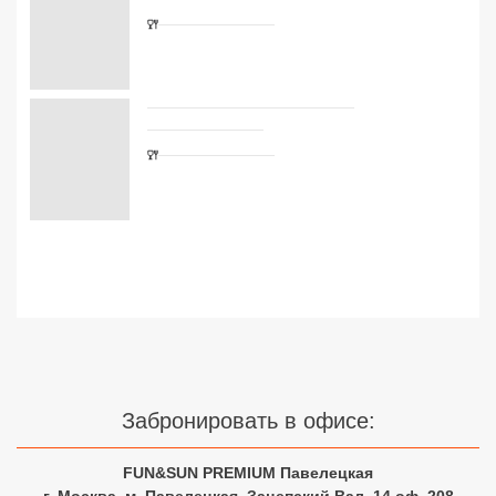
Сетевые отели Турции
Сетевые отели Египта
Сетевые отели ОАЭ
Сетевые отели Таиланда
Сетевые отели Шри Ланки
Сетевые отели Вьетнама
Сетевые отели Мальдив
Сетевые отели Бали
Забронировать в офисе:
Сетевые отели Сейшел
FUN&SUN PREMIUM Павелецкая
Сетевые отели Маврикия