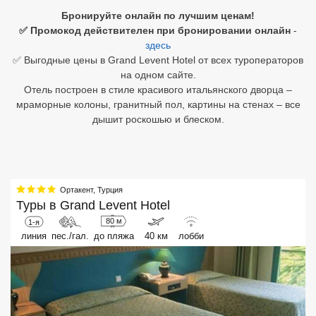
Бронируйте онлайн по лучшим ценам!
Египет
✅ Промокод действителен при бронировании онлайн
-
здесь
Куба
✅ Выгодные цены в Grand Levent Hotel от всех туроператоров
на одном сайте.
Шри Ланка
Отель построен в стиле красивого итальянского дворца –
мраморные колоны, гранитный пол, картины на стенах – все
Бали
дышит роскошью и блеском.
Вьетнам
Хайнань
Ортакент
,
Турция
Северный Гоа
Туры в
Grand Levent Hotel
80 м
1-я
Южный Гоа
линия
пес./гал.
до пляжа
40 км
лобби
Занзибар
Абхазия
Большой Сочи