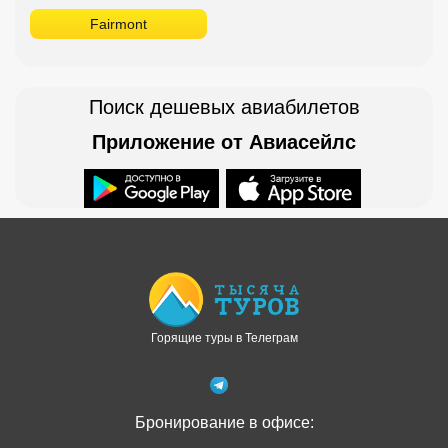
Fairmont
Поиск дешевых авиабилетов
Приложение от Авиасейлс
Доступно в
Загрузите в
Горящие туры в Телеграм
Бронирование в офисе: