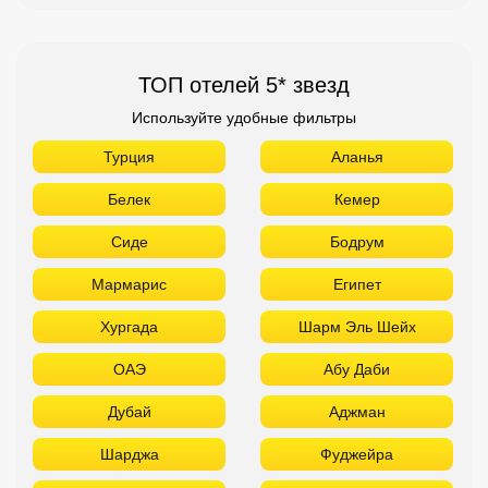
ТОП отелей 5* звезд
Используйте удобные фильтры
Турция
Аланья
Белек
Кемер
Сиде
Бодрум
Мармарис
Египет
Хургада
Шарм Эль Шейх
ОАЭ
Абу Даби
Дубай
Аджман
Шарджа
Фуджейра