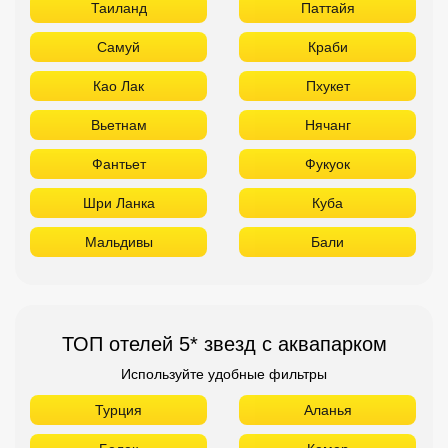
Таиланд
Паттайя
Самуй
Краби
Као Лак
Пхукет
Вьетнам
Нячанг
Фантьет
Фукуок
Шри Ланка
Куба
Мальдивы
Бали
ТОП отелей 5* звезд с аквапарком
Используйте удобные фильтры
Турция
Аланья