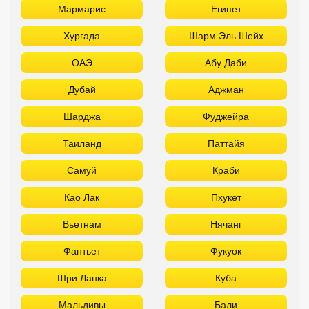
Мармарис
Египет
Хургада
Шарм Эль Шейх
ОАЭ
Абу Даби
Дубай
Аджман
Шарджа
Фуджейра
Таиланд
Паттайя
Самуй
Краби
Као Лак
Пхукет
Вьетнам
Нячанг
Фантьет
Фукуок
Шри Ланка
Куба
Мальдивы
Бали