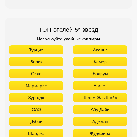
ТОП отелей 5* звезд
Используйте удобные фильтры
Турция
Аланья
Белек
Кемер
Сиде
Бодрум
Мармарис
Египет
Хургада
Шарм Эль Шейх
ОАЭ
Абу Даби
Дубай
Аджман
Шарджа
Фуджейра