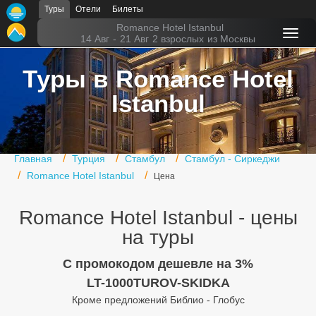
Туры
Отели
Билеты
Главная
Romance Hotel Istanbul
14 Авг
-
21 Авг
2 взрослых
из Москвы
Горящие туры
Туры в Romance Hotel
Туры в Турцию
Istanbul
Туры в Египет
Туры в ОАЭ
Главная
Турция
Стамбул
Стамбул - Сиркеджи
Офис г. Москва
Romance Hotel Istanbul
Цена
Помощь
Romance Hotel Istanbul - цены
Подборки отелей
на туры
Турция
C промокодом дешевле на 3%
LT-1000TUROV-SKIDKA
Таиланд
Кроме предложений Библио - Глобус
ОАЭ