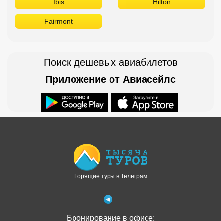
Ibis
Hilton
Fairmont
Поиск дешевых авиабилетов
Приложение от Авиасейлс
Доступно в
Загрузите в
Горящие туры в Телеграм
Бронирование в офисе: