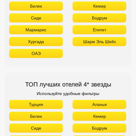
Белек
Кемер
Сиде
Бодрум
Мармарис
Египет
Хургада
Шарм Эль Шейх
ОАЭ
ТОП лучших отелей 4* звезды
Используйте удобные фильтры
Турция
Аланья
Белек
Кемер
Сиде
Бодрум