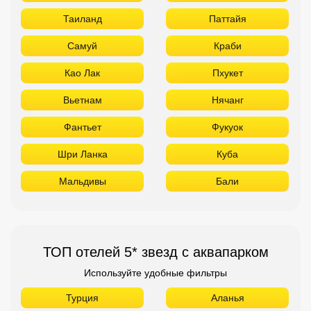
Таиланд
Паттайя
Самуй
Краби
Као Лак
Пхукет
Вьетнам
Нячанг
Фантьет
Фукуок
Шри Ланка
Куба
Мальдивы
Бали
ТОП отелей 5* звезд с аквапарком
Используйте удобные фильтры
Турция
Аланья