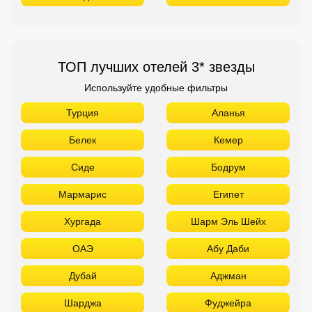
ТОП лучших отелей 3* звезды
Используйте удобные фильтры
Турция
Аланья
Белек
Кемер
Сиде
Бодрум
Мармарис
Египет
Хургада
Шарм Эль Шейх
ОАЭ
Абу Даби
Дубай
Аджман
Шарджа
Фуджейра