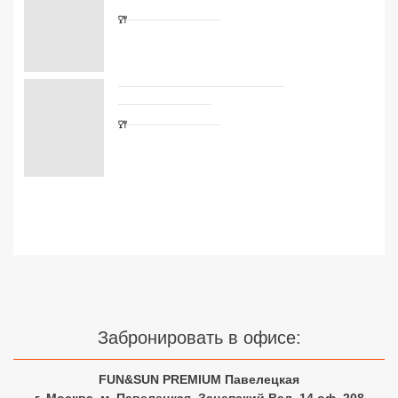
Сетевые отели Турции
Сетевые отели Египта
Сетевые отели ОАЭ
Сетевые отели Таиланда
Сетевые отели Шри Ланки
Сетевые отели Вьетнама
Сетевые отели Мальдив
Сетевые отели Бали
Забронировать в офисе:
Сетевые отели Сейшел
FUN&SUN PREMIUM Павелецкая
Сетевые отели Маврикия