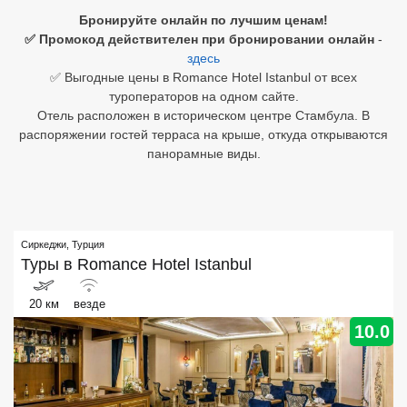
Бронируйте онлайн по лучшим ценам!
Египет
✅ Промокод действителен при бронировании онлайн
-
здесь
Куба
✅ Выгодные цены в Romance Hotel Istanbul от всех
туроператоров на одном сайте.
Шри Ланка
Отель расположен в историческом центре Стамбула. В
распоряжении гостей терраса на крыше, откуда открываются
Бали
панорамные виды.
Вьетнам
Хайнань
Сиркеджи
,
Турция
Северный Гоа
Туры в
Romance Hotel Istanbul
Южный Гоа
20 км
везде
Занзибар
10.0
Абхазия
Большой Сочи