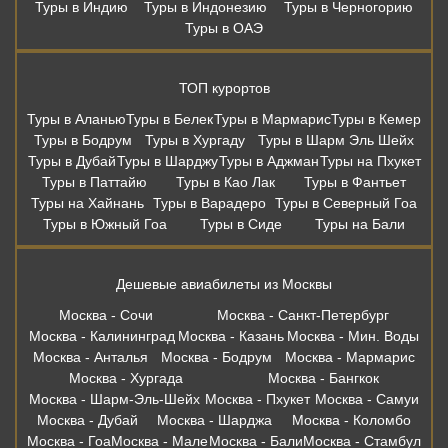
Туры в Индию
Туры в Индонезию
Туры в Черногорию
Туры в ОАЭ
ТОП курортов
Туры в Аланью
Туры в Белек
Туры в Мармарис
Туры в Кемер
Туры в Бодрум
Туры в Хургаду
Туры в Шарм Эль Шейх
Туры в Дубай
Туры в Шарджу
Туры в Аджман
Туры на Пхукет
Туры в Паттайю
Туры в Као Лак
Туры в Фантьет
Туры на Хайнань
Туры в Варадеро
Туры в Северный Гоа
Туры в Южный Гоа
Туры в Сиде
Туры на Бали
Дешевые авиабилеты из Москвы
Москва - Сочи
Москва - Санкт-Петербург
Москва - Калининград
Москва - Казань
Москва - Мин. Воды
Москва - Анталья
Москва - Бодрум
Москва - Мармарис
Москва - Хургада
Москва - Бангкок
Москва - Шарм-Эль-Шейх
Москва - Пхукет
Москва - Самуи
Москва - Дубай
Москва - Шарджа
Москва - Коломбо
Москва - Гоа
Москва - Мале
Москва - Бали
Москва - Стамбул