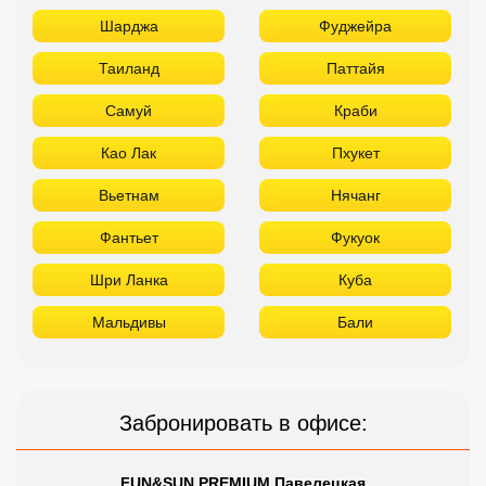
Шарджа
Фуджейра
Таиланд
Паттайя
Самуй
Краби
Као Лак
Пхукет
Вьетнам
Нячанг
Фантьет
Фукуок
Шри Ланка
Куба
Мальдивы
Бали
Забронировать в офисе:
FUN&SUN PREMIUM Павелецкая