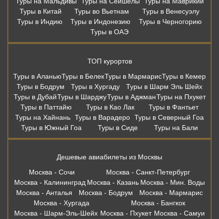
Туры на Мальдивы
Туры на Сейшелы
Туры на Маврикий
Туры в Китай
Туры во Вьетнам
Туры в Венесуэлу
Туры в Индию
Туры в Индонезию
Туры в Черногорию
Туры в ОАЭ
ТОП курортов
Туры в Аланью
Туры в Белек
Туры в Мармарис
Туры в Кемер
Туры в Бодрум
Туры в Хургаду
Туры в Шарм Эль Шейх
Туры в Дубай
Туры в Шарджу
Туры в Аджман
Туры на Пхукет
Туры в Паттайю
Туры в Као Лак
Туры в Фантьет
Туры на Хайнань
Туры в Варадеро
Туры в Северный Гоа
Туры в Южный Гоа
Туры в Сиде
Туры на Бали
Дешевые авиабилеты из Москвы
Москва - Сочи
Москва - Санкт-Петербург
Москва - Калининград
Москва - Казань
Москва - Мин. Воды
Москва - Анталья
Москва - Бодрум
Москва - Мармарис
Москва - Хургада
Москва - Бангкок
Москва - Шарм-Эль-Шейх
Москва - Пхукет
Москва - Самуи