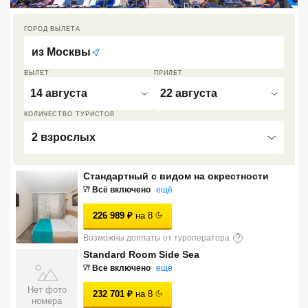
Кав Мин Воды
ГОРОД ВЫЛЕТА
Экскурсионные туры
из
Москвы
VIP отели 5 звезд
ВЫЛЕТ
ПРИЛЕТ
14 августа
22 августа
ТОП 10 лучших отелей 5*
КОЛИЧЕСТВО ТУРИСТОВ
2 взрослых
ТОП 10 недорогих отелей
5*
Стандартный с видом на окрестности
Лучшие отели 4* звезды
Всё включено
ещё
Недорогие отели 4*
226 989
₽
на
8
звезды
Возможны доплаты от туроператора
?
Лучшие отели 3* звезды
Standard Room Side Sea
Всё включено
ещё
Недорогие отели 3*
Нет фото
232 701
₽
на
8
звезды
номера