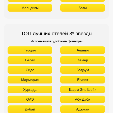
Мальдивы
Бали
ТОП лучших отелей 3* звезды
Используйте удобные фильтры
Турция
Аланья
Белек
Кемер
Сиде
Бодрум
Мармарис
Египет
Хургада
Шарм Эль Шейх
ОАЭ
Абу Даби
Дубай
Аджман