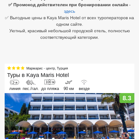
✅ Промокод действителен при бронировании онлайн
-
здесь
Египет
✅ Выгодные цены в Kaya Maris Hotel от всех туроператоров на
Куба
одном сайте.
Уютный, красивый небольшой городской отель, полностью
Шри Ланка
соответствующий категории.
Бали
Вьетнам
Мармарис - центр
,
Турция
Хайнань
Туры в
Kaya Maris Hotel
100 м
2-я
Северный Гоа
линия
пес./гал.
до пляжа
90 км
везде
8.3
Южный Гоа
Занзибар
Абхазия
Большой Сочи