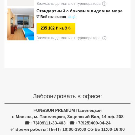
Возможны доплаты от туроператора
?
Сетевые отели Турции
Стандартный с боковым видом на море
Всё включено
ещё
Сетевые отели Египта
235 162
₽
на
8
Сетевые отели ОАЭ
Возможны доплаты от туроператора
?
Сетевые отели Таиланда
Сетевые отели Шри Ланки
Сетевые отели Вьетнама
Забронировать в офисе:
Сетевые отели Мальдив
Сетевые отели Бали
FUN&SUN PREMIUM Павелецкая
г. Москва, м. Павелецкая, Зацепский Вал, 14 оф. 208
Сетевые отели Сейшел
☎ +7(499)11-33-403
|
☎ +7(925)400-04-24
✅ Время работы: Пн-Пт 10:00-19:00 Сб-Вс 11:00-16:00
Сетевые отели Маврикия