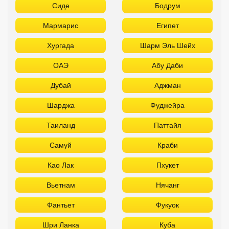
Сиде
Бодрум
Мармарис
Египет
Хургада
Шарм Эль Шейх
ОАЭ
Абу Даби
Дубай
Аджман
Шарджа
Фуджейра
Таиланд
Паттайя
Самуй
Краби
Као Лак
Пхукет
Вьетнам
Нячанг
Фантьет
Фукуок
Шри Ланка
Куба