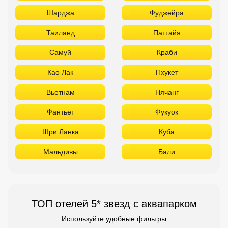
Шарджа
Фуджейра
Таиланд
Паттайя
Самуй
Краби
Као Лак
Пхукет
Вьетнам
Нячанг
Фантьет
Фукуок
Шри Ланка
Куба
Мальдивы
Бали
ТОП отелей 5* звезд с аквапарком
Используйте удобные фильтры