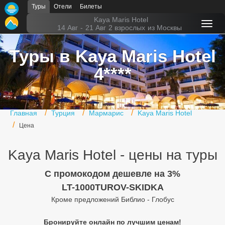
Туры
Отели
Билеты
Главная
Kaya Maris Hotel
14 Авг
-
21 Авг
2 взрослых
из Москвы
Горящие туры
Туры в Kaya Maris Hotel
Туры в Турцию
4****
Туры в Египет
Туры в ОАЭ
Главная
Турция
Мармарис
Kaya Maris Hotel
Офис г. Москва
Цена
Помощь
Kaya Maris Hotel - цены на туры
Подборки отелей
C промокодом дешевле на 3%
Турция
LT-1000TUROV-SKIDKA
Кроме предложений Библио - Глобус
Таиланд
Бронируйте онлайн по лучшим ценам!
ОАЭ