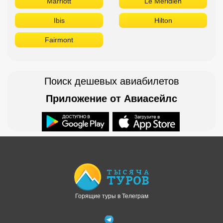
Marriott
Le Meridien
Ibis
Hilton
Fairmont
Поиск дешевых авиабилетов
Приложение от Авиасейлс
Доступно в
Загрузите в
Горящие туры в Телеграм