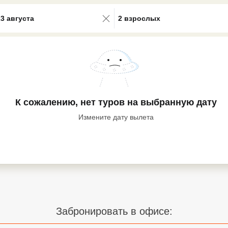
0 results available. Select is focus
23 августа
2 взрослых
К сожалению, нет туров
на выбранную дату
Измените дату вылета
Забронировать в офисе: