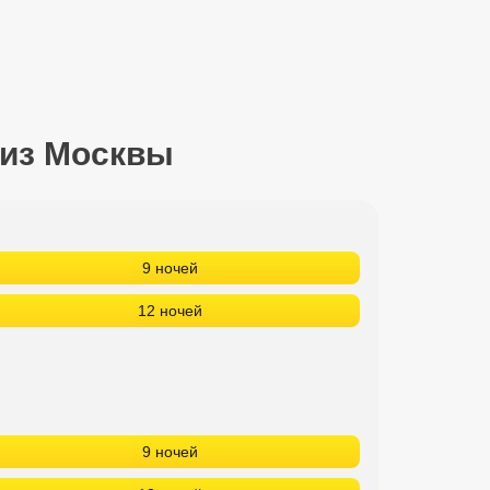
 из Москвы
9 ночей
12 ночей
9 ночей