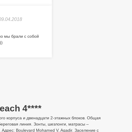
09.04.2018
но мы брали с собой
))
each 4****
ажного корпуса и двенадцати 2-этажных блоков. Общая
береговая линия. Зонты, шезлонги, матрасы –
 Адрес: Boulevard Mohamed V, Agadir. Заселение с