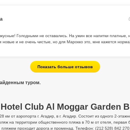
ya
вкусные! Голодными не оставались. На ужин все напитки платные, 
 новые и не очень чистые, но для Марокко это, мне кажется норма
Показать больше отзывов
найденным туром.
Hotel Club Al Moggar Garden B
 28 км от аэропорта г. Агадир, в г. Агадир. Состоит из одного 2-эт
ляж на территории общественного пляжа в 70 м от отеля, первая 
 пляжем проходит дорога и променад. Телефон: (212 528) 842 270.