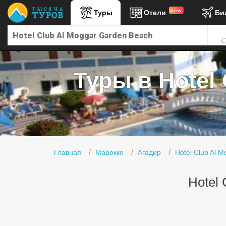
new
Туры
Отели
Би
Главная
С
Горящие туры
Туры в Турцию
Туры в Hotel 
Туры в Египет
Туры в ОАЭ
Офис г. Москва
Помощь
Главная
Марокко
Агадир
Hotel Club Al 
Подборки отелей
Hotel 
Турция
Таиланд
ОАЭ