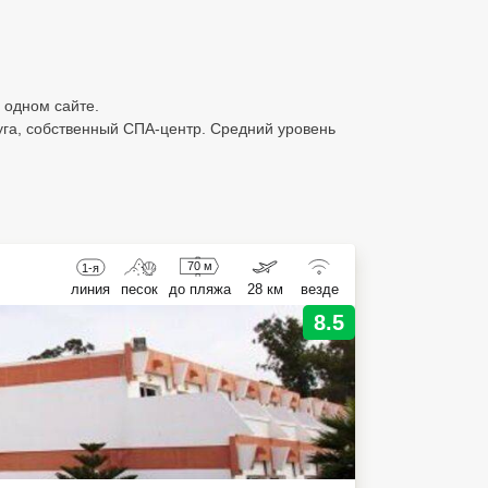
 одном сайте.
суга, собственный СПА-центр. Средний уровень
70 м
1-я
линия
песок
до пляжа
28 км
везде
8.5