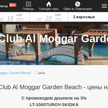
new
леты
Помощь
Горящие туры
Офис м. Павелецкая
АВГ
АВГ
15
22
БТ
СБТ
2026
2026
Club Al Moggar Gard
Moggar Garden Beach
Цена
Club Al Moggar Garden Beach - цены 
C промокодом дешевле на 3%
LT-1000TUROV-SKIDKA