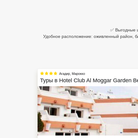
Египет
Куба
✅ Выгодные ц
Шри Ланка
Удобное расположение: оживленный район, бли
Бали
Вьетнам
Хайнань
Агадир
,
Марокко
Туры в
Hotel Club Al Moggar Garden B
Северный Гоа
Южный Гоа
Занзибар
Абхазия
Большой Сочи