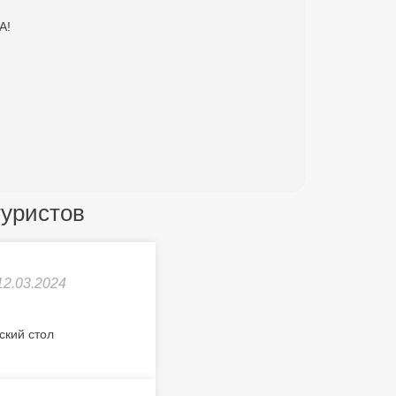
А!
туристов
12.03.2024
ский стол