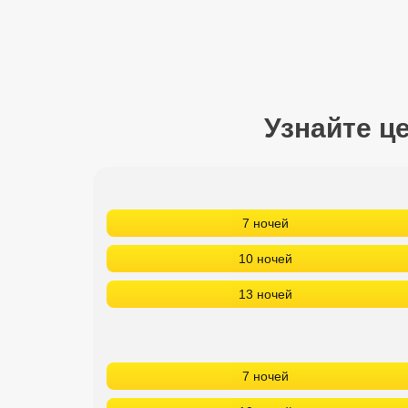
Сетевые отели Турции
Сетевые отели Египта
Сетевые отели ОАЭ
Узнайте ц
Сетевые отели Таиланда
Сетевые отели Шри Ланки
7 ночей
Сетевые отели Вьетнама
10 ночей
Сетевые отели Мальдив
13 ночей
Сетевые отели Бали
Сетевые отели Сейшел
7 ночей
Сетевые отели Маврикия