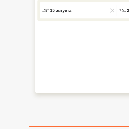
Кав Мин Воды
15 августа
Экскурсионные туры
VIP отели 5 звезд
ТОП 10 лучших отелей 5*
ТОП 10 недорогих отелей
5*
Лучшие отели 4* звезды
Недорогие отели 4*
звезды
Лучшие отели 3* звезды
Недорогие отели 3*
звезды