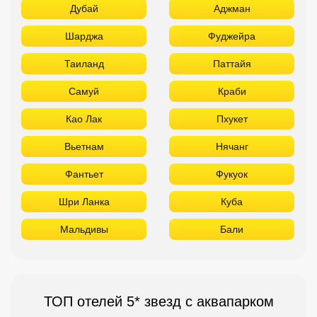
Дубай
Аджман
Шарджа
Фуджейра
Таиланд
Паттайя
Самуй
Краби
Као Лак
Пхукет
Вьетнам
Нячанг
Фантьет
Фукуок
Шри Ланка
Куба
Мальдивы
Бали
ТОП отелей 5* звезд с аквапарком