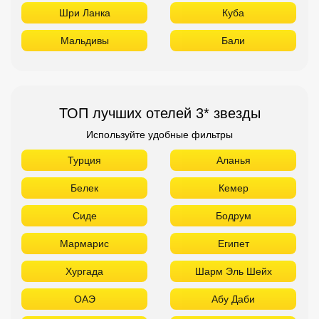
Шри Ланка
Куба
Мальдивы
Бали
ТОП лучших отелей 3* звезды
Используйте удобные фильтры
Турция
Аланья
Белек
Кемер
Сиде
Бодрум
Мармарис
Египет
Хургада
Шарм Эль Шейх
ОАЭ
Абу Даби