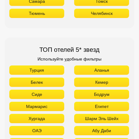
Самара
Томск
Тюмень
Челябинск
ТОП отелей 5* звезд
Используйте удобные фильтры
Турция
Аланья
Белек
Кемер
Сиде
Бодрум
Мармарис
Египет
Хургада
Шарм Эль Шейх
ОАЭ
Абу Даби