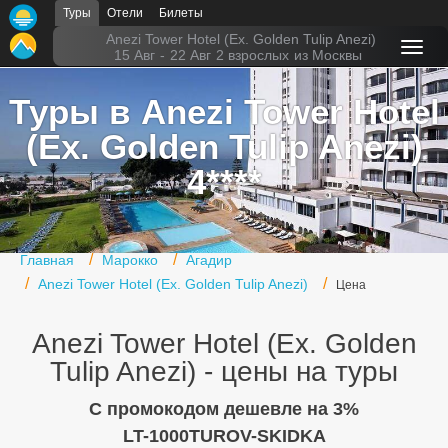
Туры
Отели
Билеты
Главная
Anezi Tower Hotel (Ex. Golden Tulip Anezi)
15 Авг
-
22 Авг
2 взрослых
из Москвы
Горящие туры
Туры в Anezi Tower Hotel
Туры в Турцию
(Ex. Golden Tulip Anezi)
Туры в Египет
4****
Туры в ОАЭ
Офис г. Москва
Главная
Марокко
Агадир
Anezi Tower Hotel (Ex. Golden Tulip Anezi)
Помощь
Цена
Подборки отелей
Anezi Tower Hotel (Ex. Golden
Tulip Anezi) - цены на туры
Турция
Таиланд
C промокодом дешевле на 3%
LT-1000TUROV-SKIDKA
ОАЭ