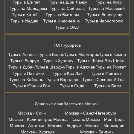
Туры в Египет
Туры на Шри Ланку
Туры на Кубу
Туры на Мальдивы
Туры на Сейшелы
Туры на Маврикий
Туры в Китай
Туры во Вьетнам
Туры в Венесуэлу
Туры в Индию
Туры в Индонезию
Туры в Черногорию
Туры в ОАЭ
ТОП курортов
Туры в Аланью
Туры в Белек
Туры в Мармарис
Туры в Кемер
Туры в Бодрум
Туры в Хургаду
Туры в Шарм Эль Шейх
Туры в Дубай
Туры в Шарджу
Туры в Аджман
Туры на Пхукет
Туры в Паттайю
Туры в Као Лак
Туры в Фантьет
Туры на Хайнань
Туры в Варадеро
Туры в Северный Гоа
Туры в Южный Гоа
Туры в Сиде
Туры на Бали
Дешевые авиабилеты из Москвы
Москва - Сочи
Москва - Санкт-Петербург
Москва - Калининград
Москва - Казань
Москва - Мин. Воды
Москва - Анталья
Москва - Бодрум
Москва - Мармарис
Москва - Хургада
Москва - Бангкок