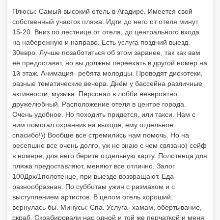
Плюсы: Самый высокий отель в Агадире. Имеется свой
собственный участок пляжа. Идти до него от отеля минут
15-20. Вниз по лестнице от отеля, до центрального входа
на набережную и направо. Есть услуга поздний выезд.
30евро. Лучше позаботиться об этом заранее, так как вам
её предоставят, но вы должны переехать в другой номер на
1й этаж. Анимация- ребята молодцы. Проводят дискотеки,
разные тематические вечера. Днём у бассейна различные
активности, музыка. Персонал в лобби невероятно
дружелюбный. Расположение отеля в центре города.
Очень удобное. Но походить придется, или такси. Нам с
ним помогал охранник на выходе, ему отдельное
спасибо!)) Вообще все стремились нам помочь. Но на
ресепшне все очень долго, уж не знаю с чем связано) сейф
в номере, для него берите отдельную карту. Полотенца для
пляжа предоставляют, меняют все отлично. Залог
100Дрх/1полотенце, при выезде возвращают. Еда
разнообразная. По субботам ужин с размахом и с
выступлением артистов. В целом отель хороший,
вернулась бы. Минусы: Спа. Услуга- хамам, обертывание,
скраб. Скрабировали нас одной и той же перчаткой и меня