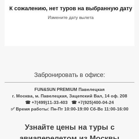
Сетевые отели Турции
К сожалению, нет туров
на выбранную дату
Измените дату вылета
Сетевые отели Египта
Сетевые отели ОАЭ
Сетевые отели Таиланда
Сетевые отели Шри Ланки
Забронировать в офисе:
Сетевые отели Вьетнама
FUN&SUN PREMIUM Павелецкая
г. Москва, м. Павелецкая, Зацепский Вал, 14 оф. 208
Сетевые отели Мальдив
☎ +7(499)11-33-403
|
☎ +7(925)400-04-24
✅ Время работы: Пн-Пт 10:00-19:00 Сб-Вс 11:00-16:00
Сетевые отели Бали
Сетевые отели Сейшел
Узнайте цены на туры с
авиаперелетом из Москвы
Сетевые отели Маврикия