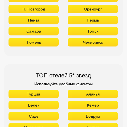
ТОП отелей 5* звезд
Используйте удобные фильтры
Турция
Аланья
Белек
Кемер
Сиде
Бодрум
Мармарис
Египет
Хургада
Шарм Эль Шейх
ОАЭ
Абу Даби
Дубай
Аджман
Шарджа
Фуджейра
Таиланд
Паттайя