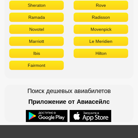
Fairmont
Поиск дешевых авиабилетов
Приложение от Авиасейлс
Доступно в
Загрузите в
Горящие туры в Телеграм
Бронирование в офисе: