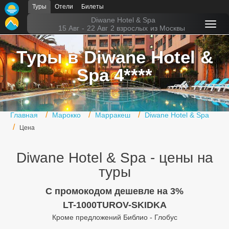
Туры
Отели
Билеты
Главная
Diwane Hotel & Spa
15 Авг
-
22 Авг
2 взрослых
из Москвы
Горящие туры
Туры в Diwane Hotel &
Туры в Турцию
Spa 4****
Туры в Египет
Туры в ОАЭ
Главная
Марокко
Марракеш
Diwane Hotel & Spa
Офис г. Москва
Цена
Помощь
Diwane Hotel & Spa - цены на
Подборки отелей
туры
Турция
C промокодом дешевле на 3%
LT-1000TUROV-SKIDKA
Таиланд
Кроме предложений Библио - Глобус
ОАЭ