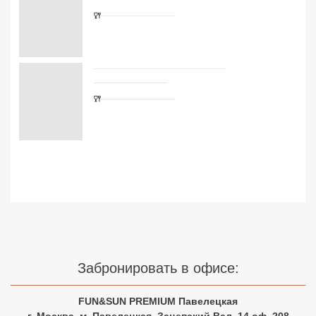
Сетевые отели Турции
Сетевые отели Египта
Сетевые отели ОАЭ
Сетевые отели Таиланда
Забронировать в офисе:
Сетевые отели Шри Ланки
FUN&SUN PREMIUM Павелецкая
г. Москва, м. Павелецкая, Зацепский Вал, 14 оф. 208
Сетевые отели Вьетнама
☎ +7(499)11-33-403
|
☎ +7(925)400-04-24
✅ Время работы: Пн-Пт 10:00-19:00 Сб-Вс 11:00-16:00
Сетевые отели Мальдив
Узнайте цены на туры с
Сетевые отели Бали
авиаперелетом из Москвы
Сетевые отели Сейшел
Сетевые отели Маврикия