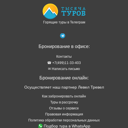
Контакты
☎ +7(499)11-33-403
✉ Написать письмо
Бронирование онлайн:
Осуществляет наш партнер Левел Тревел
Как забронировать онлайн
Туры в рассрочку
Отзывы о сервисе
Правовая информация
Политика обработки персональных данных
Подбор тура в WhatsApp
ТОП стран
Туры в Абхазию
Туры в Турцию
Туры в Таиланд
Туры в Египет
Туры на Шри Ланку
Туры на Кубу
Туры на Мальдивы
Туры на Сейшелы
Туры на Маврикий
Туры в Китай
Туры во Вьетнам
Туры в Венесуэлу
Туры в Индию
Туры в Индонезию
Туры в Черногорию