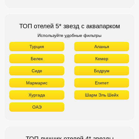
Сиде
Бодрум
Мармарис
Египет
Хургада
Шарм Эль Шейх
ОАЭ
ТОП лучших отелей 4* звезды
Используйте удобные фильтры
Турция
Аланья
Белек
Кемер
Сиде
Бодрум
Мармарис
Египет