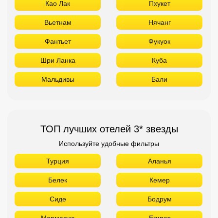
ТОП лучших отелей 3* звезды
Используйте удобные фильтры
Турция
Аланья
Белек
Кемер
Сиде
Бодрум
Мармарис
Египет
Хургада
Шарм Эль Шейх
ОАЭ
Абу Даби
Дубай
Аджман
Шарджа
Фуджейра
Таиланд
Паттайя