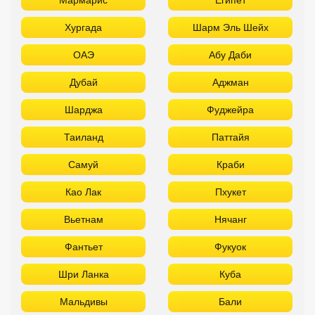
Самуй
Краби
Као Лак
Пхукет
Вьетнам
Нячанг
Фантьет
Фукуок
Шри Ланка
Куба
Мальдивы
Бали
Забронировать в офисе:
FUN&SUN PREMIUM Павелецкая
г. Москва, м. Павелецкая
Зацепский Вал, 14 оф. 208
☎ +7(499)11-33-403
|
☎ +7(925)400-04-24