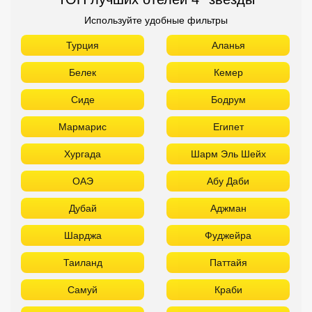
Хургада
Шарм Эль Шейх
ОАЭ
Абу Даби
Дубай
Аджман
Шарджа
Фуджейра
Таиланд
Паттайя
Самуй
Краби
Као Лак
Пхукет
Вьетнам
Нячанг
Фантьет
Фукуок
Шри Ланка
Куба
Мальдивы
Бали