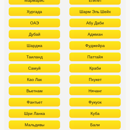
Самуй
Краби
Као Лак
Пхукет
Вьетнам
Нячанг
Фантьет
Фукуок
Шри Ланка
Куба
Мальдивы
Бали
ТОП отелей 5* звезд с аквапарком
Используйте удобные фильтры
Турция
Аланья
Белек
Кемер