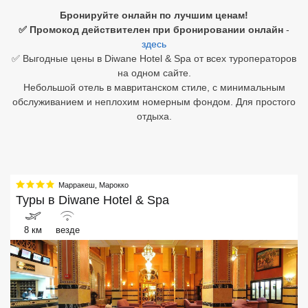
Бронируйте онлайн по лучшим ценам!
Египет
✅ Промокод действителен при бронировании онлайн
-
здесь
Куба
✅ Выгодные цены в Diwane Hotel & Spa от всех туроператоров
на одном сайте.
Шри Ланка
Небольшой отель в мавританском стиле, с минимальным
обслуживанием и неплохим номерным фондом. Для простого
Бали
отдыха.
Вьетнам
Хайнань
Марракеш
,
Марокко
Северный Гоа
Туры в
Diwane Hotel & Spa
Южный Гоа
8 км
везде
Занзибар
Абхазия
Большой Сочи