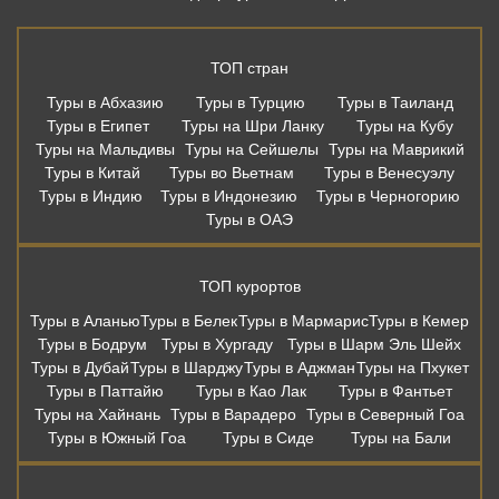
Туры в ОАЭ
ТОП курортов
Туры в Аланью
Туры в Белек
Туры в Мармарис
Туры в Кемер
Туры в Бодрум
Туры в Хургаду
Туры в Шарм Эль Шейх
Туры в Дубай
Туры в Шарджу
Туры в Аджман
Туры на Пхукет
Туры в Паттайю
Туры в Као Лак
Туры в Фантьет
Туры на Хайнань
Туры в Варадеро
Туры в Северный Гоа
Туры в Южный Гоа
Туры в Сиде
Туры на Бали
Дешевые авиабилеты из Москвы
Москва - Сочи
Москва - Санкт-Петербург
Москва - Калининград
Москва - Казань
Москва - Мин. Воды
Москва - Анталья
Москва - Бодрум
Москва - Мармарис
Москва - Хургада
Москва - Бангкок
Москва - Шарм-Эль-Шейх
Москва - Пхукет
Москва - Самуи
Москва - Дубай
Москва - Шарджа
Москва - Коломбо
Москва - Гоа
Москва - Мале
Москва - Бали
Москва - Стамбул
Москва - Белград