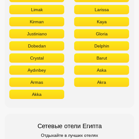
Aydınbey
Aska
Armas
Akra
Akka
Сетевые отели Египта
Отдыхайте в лучших отелях
Titanic
Rixos
Sunrise
Stella Di Mare
Sheraton
Sentido
Radisson
Pickalbatros
Novotel
Movenpick