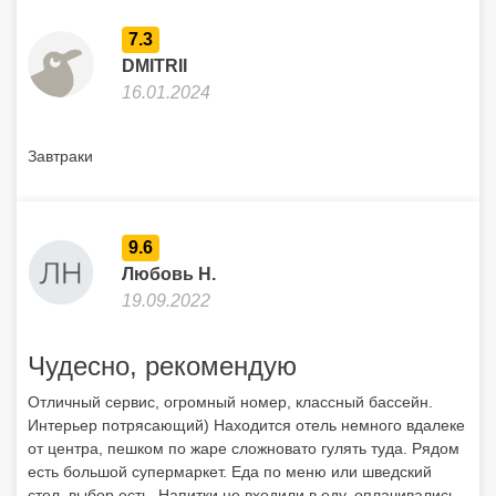
9.6
Любовь Н.
19.09.2022
Чудесно, рекомендую
Отличный сервис, огромный номер, классный бассейн.
Интерьер потрясающий) Находится отель немного вдалеке
от центра, пешком по жаре сложновато гулять туда. Рядом
есть большой супермаркет. Еда по меню или шведский
стол, выбор есть. Напитки не входили в еду, оплачивались
отдельно. Вечером живая музыка. Карты принимают
иностранные, «Миром» не пробовала платить.
Отдыхайте с друзьями:
Поделитесь с ними
найденным туром.