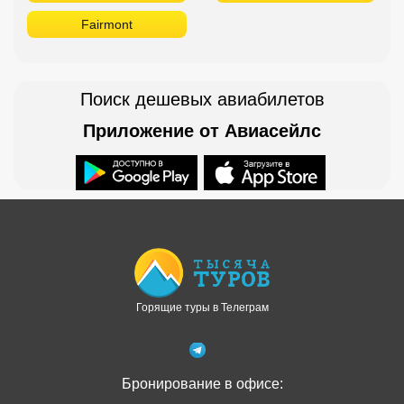
Fairmont
Поиск дешевых авиабилетов
Приложение от Авиасейлс
Доступно в
Загрузите в
Горящие туры в Телеграм
Бронирование в офисе: