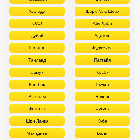
Хургада
Шарм Эль Шейх
ОАЭ
Абу Даби
Дубай
Аджман
Шарджа
Фуджейра
Таиланд
Паттайя
Самуй
Краби
Као Лак
Пхукет
Вьетнам
Нячанг
Фантьет
Фукуок
Шри Ланка
Куба
Мальдивы
Бали