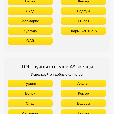
Белек
Кемер
Сиде
Бодрум
Мармарис
Египет
Хургада
Шарм Эль Шейх
ОАЭ
ТОП лучших отелей 4* звезды
Используйте удобные фильтры
Турция
Аланья
Белек
Кемер
Сиде
Бодрум
Мармарис
Египет