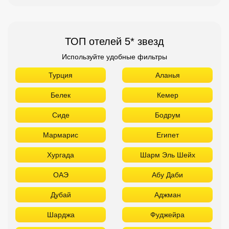
ТОП отелей 5* звезд
Используйте удобные фильтры
Турция
Аланья
Белек
Кемер
Сиде
Бодрум
Мармарис
Египет
Хургада
Шарм Эль Шейх
ОАЭ
Абу Даби
Дубай
Аджман
Шарджа
Фуджейра