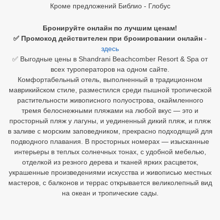
Кроме предложений Библио - Глобус
Египет
Бронируйте онлайн по лучшим ценам!
Куба
✅ Промокод действителен при бронировании онлайн
-
здесь
Шри Ланка
✅ Выгодные цены в Shandrani Beachcomber Resort & Spa от
всех туроператоров на одном сайте.
Бали
Комфортабельный отель, выполненный в традиционном
маврикийском стиле, разместился среди пышной тропической
Вьетнам
растительности живописного полуострова, окаймленного
тремя белоснежными пляжами на любой вкус — это и
Хайнань
просторный пляж у лагуны, и уединенный дикий пляж, и пляж
в заливе с морским заповедником, прекрасно подходящий для
Северный Гоа
подводного плавания. В просторных номерах — изысканные
интерьеры в теплых солнечных тонах, с удобной мебелью,
Южный Гоа
отделкой из резного дерева и тканей ярких расцветок,
украшенные произведениями искусства и живописью местных
Занзибар
мастеров, с балконов и террас открывается великолепный вид
на океан и тропические сады.
Абхазия
Большой Сочи