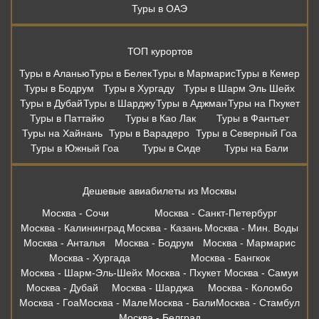
Туры в ОАЭ
ТОП курортов
Туры в Аланью
Туры в Белек
Туры в Мармарис
Туры в Кемер
Туры в Бодрум
Туры в Хургаду
Туры в Шарм Эль Шейх
Туры в Дубай
Туры в Шарджу
Туры в Аджман
Туры на Пхукет
Туры в Паттайю
Туры в Као Лак
Туры в Фантьет
Туры на Хайнань
Туры в Варадеро
Туры в Северный Гоа
Туры в Южный Гоа
Туры в Сиде
Туры на Бали
Дешевые авиабилеты из Москвы
Москва - Сочи
Москва - Санкт-Петербург
Москва - Калининград
Москва - Казань
Москва - Мин. Воды
Москва - Анталья
Москва - Бодрум
Москва - Мармарис
Москва - Хургада
Москва - Бангкок
Москва - Шарм-Эль-Шейх
Москва - Пхукет
Москва - Самуи
Москва - Дубай
Москва - Шарджа
Москва - Коломбо
Москва - Гоа
Москва - Мале
Москва - Бали
Москва - Стамбул
Москва - Белград