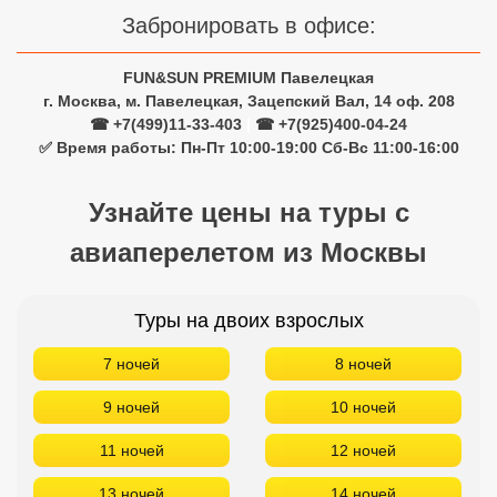
Забронировать в офисе:
Кав Мин Воды
Экскурсионные туры
FUN&SUN PREMIUM Павелецкая
г. Москва, м. Павелецкая, Зацепский Вал, 14 оф. 208
VIP отели 5 звезд
☎ +7(499)11-33-403
|
☎ +7(925)400-04-24
✅ Время работы: Пн-Пт 10:00-19:00 Сб-Вс 11:00-16:00
ТОП 10 лучших отелей 5*
Узнайте цены на туры с
ТОП 10 недорогих отелей
авиаперелетом из Москвы
5*
Лучшие отели 4* звезды
Туры на двоих взрослых
Недорогие отели 4*
7 ночей
8 ночей
звезды
9 ночей
10 ночей
Лучшие отели 3* звезды
11 ночей
12 ночей
Недорогие отели 3*
звезды
13 ночей
14 ночей