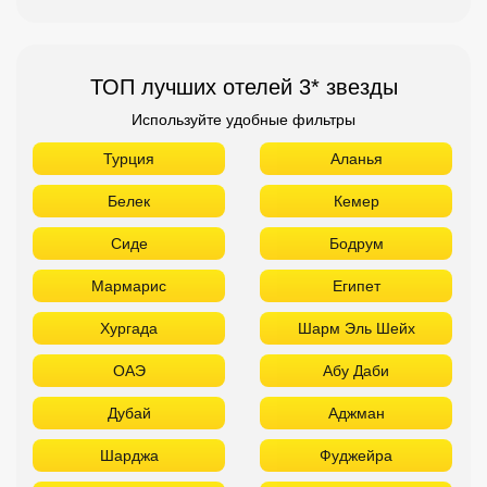
ТОП лучших отелей 3* звезды
Используйте удобные фильтры
Турция
Аланья
Белек
Кемер
Сиде
Бодрум
Мармарис
Египет
Хургада
Шарм Эль Шейх
ОАЭ
Абу Даби
Дубай
Аджман
Шарджа
Фуджейра