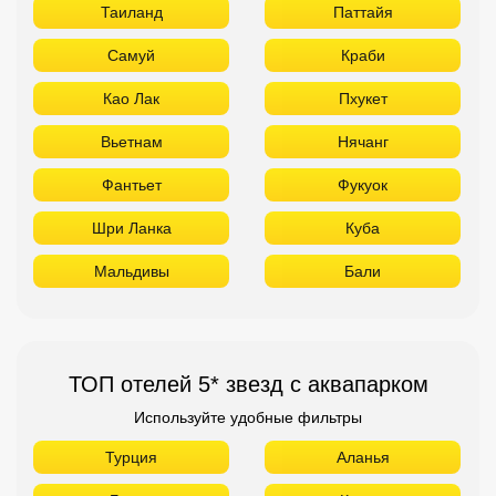
Таиланд
Паттайя
Самуй
Краби
Као Лак
Пхукет
Вьетнам
Нячанг
Фантьет
Фукуок
Шри Ланка
Куба
Мальдивы
Бали
ТОП отелей 5* звезд с аквапарком
Используйте удобные фильтры
Турция
Аланья