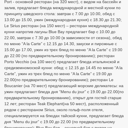
Port - основной ресторан (на 320 мест), с видом на бассейн и
залив, предлагает блюда международной и местной кухни по
принципу шведского стола: завтрак с 7.00 до 10.00, обед с
13.00 до 15.00, ужин (международная кухня) с 18.30 до 21.30;
Le Sirius ресторан (на 150 мест) – ресторан международной
кухни напротив лагуны Blue Bay предлагает бар с 10.00 до
22.00, завтрак с 7.30 до 10.00 (в зависимости от сезона), обед
по меню “A la Carte” с 12.15 до 14.30, закуски и пирожные с
15.00 до 17.00, ужин из трех блюд по меню “A la Carte” с 19.00
до 22.00 (по предварительному бронированию); ресторан
Porto Vecchio (на 100 мест) предлагает блюда итальянской и
средиземномоской кухни: обед: с 12.15 до 14.45 по меню “A la
Carte”, ужин из трех блюд по меню “A la Carte” с 19.00 до
22.00(по предварительному бронированию); ресторан Le
Boucanier (на 70 мест) предлагающий морские деликатесы: на
ужин предлагают блюда дня “Menu du jour” с 19.00 до 22.00(по
предварительному бронированию), открыт для гостей старше
12 лет; ресторан Teak Elephant(на 50 мест), расположенный
рядом с рестораном Sirius, около гольф-поля отеля,
специализируется на блюдах тайской кухни, предлагает блюда
дня “Menu du jour” с 19.00 до 22.00 (по предварительному
бронированию); Blue Bay бар – основной бар с видом на