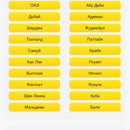
ОАЭ
Абу Даби
Дубай
Аджман
Шарджа
Фуджейра
Таиланд
Паттайя
Самуй
Краби
Као Лак
Пхукет
Вьетнам
Нячанг
Фантьет
Фукуок
Шри Ланка
Куба
Мальдивы
Бали