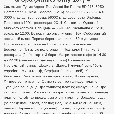
Хаммамет, Тунис Адрес: Rue Assad Ibn Fourat BP 218, 8050
Hammamet, Tunisia. Телефон: (216) 72 283 666 / 72 282 497.
3000 м до центра города. 56000 м до аэропорта Энфида.
Построен в 1991, реновация: 2014. Состоит из Одного 4-
этажного корпуса. Площадь — 2240 м2. Заселение с 15:00,
выезд до 12:00. Возрастные ограничения: 16+. Собственный
песчаный пляж. Первая береговая линия. 30 м до моря.
Протяженность пляжа — 150 м. Зонты, шезлонги —
Бесплатно, Пляжные полотенца — Под залог Питание: 3
ресторана (2 а’ля карт); 3 бара; Мавританское кафе (с 14:30
до 22:30 (кальян за отдельную плату) Развлечения:
Настольный теннис; Шахматы; Дартс; Пляжный волейбол;
Аэробика; Мини-гольф; Серфинг (с лицензией); Каноэ;
Дискотека; Развлекательные программы; Живая музыка;
Фитнес-центр платно; Сауна (в центре талласо) платно;
Турецкая баня (в центре талласо) платно; Джакузи (в центре
талласо) платно; Массаж (в центре талласо) платно; Бильярд
платно; Гольф (за пределами отеля) платно; Верховая езда
(за пределами отеля) платно; Водные лыжи (с лицензией)
платно; Парашют (с лицензией) платно; Водный мотоцикл (с
лицензией) платно Территория: 3 конференц-зала (до 300