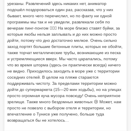
урезаны. Развлечений здесь никаких нет, аниматор
подошёл поздороваться один раз, рассказав, что у них
бывает, много чего перечислил, но по факту ни одной
программы мы так и не увидели, развлекали себя по
вечерам пинг-понгом 🤷🏽‍♀️ На море близко ставят буйки, за
которые якобы нельзя заплывать и до них можно просто
дойти, потому что дно достаточно мелкое. Очень сильно
заход портят большие бетонные плиты, которых не обойти,
также торчат металлические трубы, возникающие из песка
и устремляющиеся вверх. Мы часто царапались, потому
что во время шторма (здесь он практически всегда) ничего
не видно. Приходилось заходить в море уже с территории
соседних отелей. В целом на пляже стараются
поддерживать чистоту. За пределами территории можно
дойти до супермаркета (15—20 мин ходьбы), но на улицах
просто огромная куча мусора повсюду! Очень неприятное
зрелище. Также много бездомных животных 😢 Может, нам
просто не повезло с выбором отеля и территории, но
впечатление о Тунисе уже получено, больше туда
возвращаться бы не хотелось…