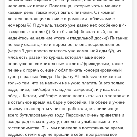
непонятных пятнах. Полотенца, которые хоть и меняют
каждый день, также могут быть с пятнами. От комнат
даются настоящие ключи с огромными табличками с
номером 🤣 Я думала, такого уже давно нет, особенно в 4-
звездочных отелях))) Хотя бы сейф бесплатный, но не
надейтесь на наличие утюга и гладильной доски)) Питание:
не могу сказать, что интересное, очень посредственное
(через 3 дня просто хотелось уже домашней еды 🤪), из
мяса есть разве что курица, которая чаще всего
пересушена, сомнительные котлеты/фрикадельки, также
печень с горечью, ещё любят пихать консервированный
тунец в разные блюда. По факту All Inclusive отличается
только тем, что за напитки не нужно платить (а это только
вода, пиво, чай/кофе и сладкие газировки), и у вас есть
обеды. Кстати, чай/кофе можно попить только на завтраке и
в остальное время на баре у бассейна. На обеде и ужине
почему-то аппараты у них не работали, мы пили чаще
всего бутилированную воду. Персонал очень приветлив и
всегда рад оказать услугу, невольно улыбаешься от их
гостеприимства. Т. к. мы приехали в постковидное время,
видимо, отели ещё не пришли в себя, программы все