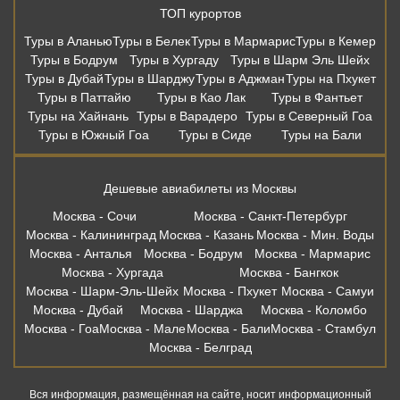
ТОП курортов
Туры в Аланью
Туры в Белек
Туры в Мармарис
Туры в Кемер
Туры в Бодрум
Туры в Хургаду
Туры в Шарм Эль Шейх
Туры в Дубай
Туры в Шарджу
Туры в Аджман
Туры на Пхукет
Туры в Паттайю
Туры в Као Лак
Туры в Фантьет
Туры на Хайнань
Туры в Варадеро
Туры в Северный Гоа
Туры в Южный Гоа
Туры в Сиде
Туры на Бали
Дешевые авиабилеты из Москвы
Москва - Сочи
Москва - Санкт-Петербург
Москва - Калининград
Москва - Казань
Москва - Мин. Воды
Москва - Анталья
Москва - Бодрум
Москва - Мармарис
Москва - Хургада
Москва - Бангкок
Москва - Шарм-Эль-Шейх
Москва - Пхукет
Москва - Самуи
Москва - Дубай
Москва - Шарджа
Москва - Коломбо
Москва - Гоа
Москва - Мале
Москва - Бали
Москва - Стамбул
Москва - Белград
Вся информация, размещённая на сайте, носит информационный