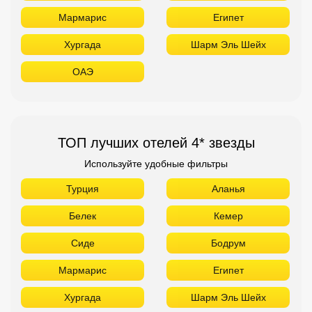
Мармарис
Египет
Хургада
Шарм Эль Шейх
ОАЭ
ТОП лучших отелей 4* звезды
Используйте удобные фильтры
Турция
Аланья
Белек
Кемер
Сиде
Бодрум
Мармарис
Египет
Хургада
Шарм Эль Шейх