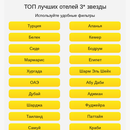
ТОП лучших отелей 3* звезды
Используйте удобные фильтры
Турция
Аланья
Белек
Кемер
Сиде
Бодрум
Мармарис
Египет
Хургада
Шарм Эль Шейх
ОАЭ
Абу Даби
Дубай
Аджман
Шарджа
Фуджейра
Таиланд
Паттайя
Самуй
Краби