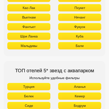
Као Лак
Пхукет
Вьетнам
Нячанг
Фантьет
Фукуок
Шри Ланка
Куба
Мальдивы
Бали
ТОП отелей 5* звезд с аквапарком
Используйте удобные фильтры
Турция
Аланья
Белек
Кемер
Сиде
Бодрум