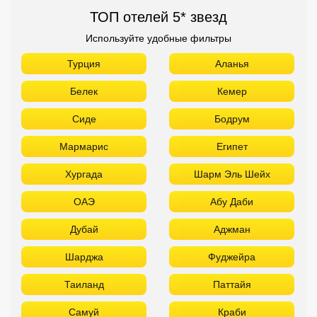
ТОП отелей 5* звезд
Используйте удобные фильтры
Турция
Аланья
Белек
Кемер
Сиде
Бодрум
Мармарис
Египет
Хургада
Шарм Эль Шейх
ОАЭ
Абу Даби
Дубай
Аджман
Шарджа
Фуджейра
Таиланд
Паттайя
Самуй
Краби