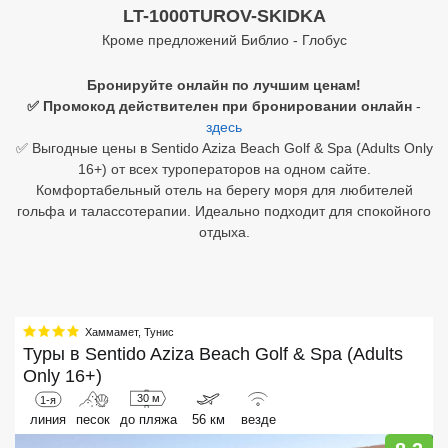
LT-1000TUROV-SKIDKA
Египет
Кроме предложений Библио - Глобус
Куба
Бронируйте онлайн по лучшим ценам!
✅ Промокод действителен при бронировании онлайн
-
Шри Ланка
здесь
✅ Выгодные цены в Sentido Aziza Beach Golf & Spa (Adults Only
Бали
16+) от всех туроператоров на одном сайте.
Комфортабельный отель на берегу моря для любителей
Вьетнам
гольфа и талассотерапии. Идеально подходит для спокойного
отдыха.
Хайнань
Северный Гоа
Южный Гоа
Хаммамет
,
Тунис
Туры в
Sentido Aziza Beach Golf & Spa (Adults
Занзибар
Only 16+)
Абхазия
30 м
1-я
линия
песок
до пляжа
56 км
везде
Большой Сочи