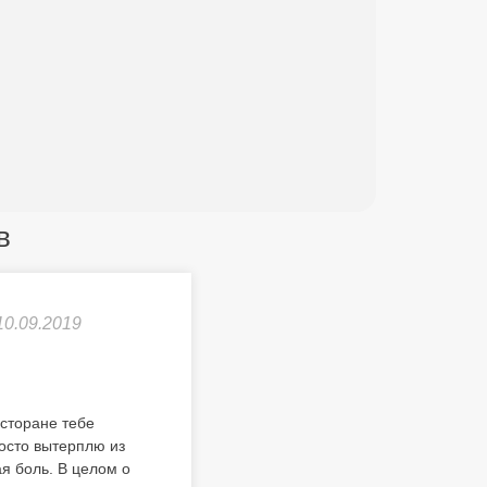
в
10.09.2019
есторане тебе
росто вытерплю из
я боль. В целом о