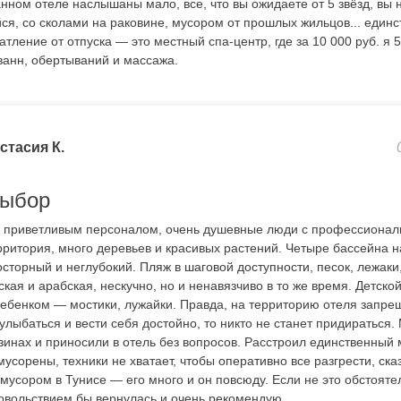
анном отеле наслышаны мало, все, что вы ожидаете от 5 звёзд, вы н
я, со сколами на раковине, мусором от прошлых жильцов... единс
чатление от отпуска — это местный спа-центр, где за 10 000 руб. я 
ванн, обертываний и массажа.
стасия К.
выбор
с приветливым персоналом, очень душевные люди с профессионал
рритория, много деревьев и красивых растений. Четыре бассейна н
сторный и неглубокий. Пляж в шаговой доступности, песок, лежаки
кая и арабская, нескучно, но и ненавязчиво в то же время. Детской 
с ребенком — мостики, лужайки. Правда, на территорию отеля запр
 улыбаться и вести себя достойно, то никто не станет придираться.
зинах и приносили в отель без вопросов. Расстроил единственный
усорены, техники не хватает, чтобы оперативно все разгрести, ск
мусором в Тунисе — его много и он повсюду. Если не это обстояте
довольствием бы вернулась и очень рекомендую.