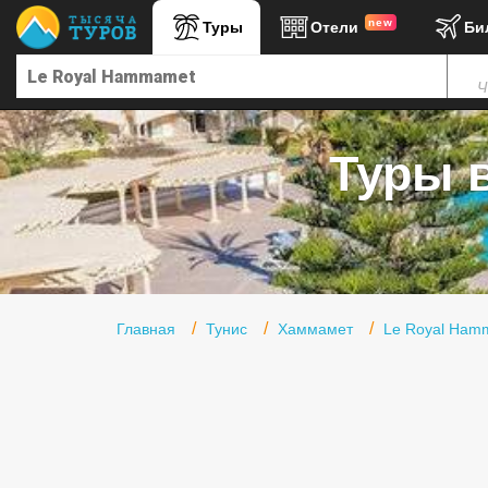
new
Туры
Отели
Би
Главная
Ч
Горящие туры
Туры в Турцию
Туры в
Туры в Египет
Туры в ОАЭ
Офис г. Москва
Помощь
Главная
Тунис
Хаммамет
Le Royal Ham
Подборки отелей
Турция
Таиланд
ОАЭ