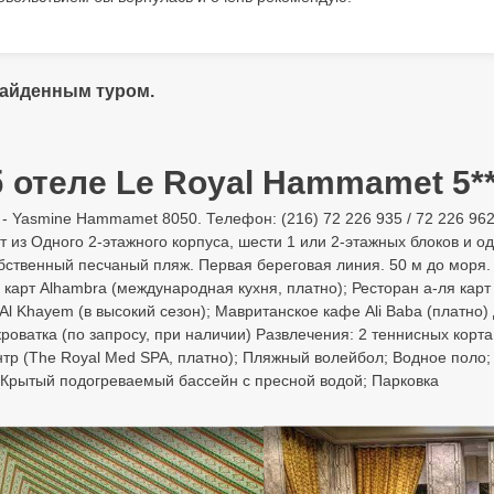
найденным туром.
 отеле Le Royal Hammamet 5**
 Yasmine Hammamet 8050. Телефон: (216) 72 226 935 / 72 226 962.
т из Одного 2-этажного корпуса, шести 1 или 2-этажных блоков и 
обственный песчаный пляж. Первая береговая линия. 50 м до моря
 карт Alhambra (международная кухня, платно); Ресторан а-ля карт 
 Al Khayem (в высокий сезон); Мавританское кафе Ali Baba (платно)
кроватка (по запросу, при наличии) Развлечения: 2 теннисных кор
нтр (The Royal Med SPA, платно); Пляжный волейбол; Водное поло;
; Крытый подогреваемый бассейн с пресной водой; Парковка