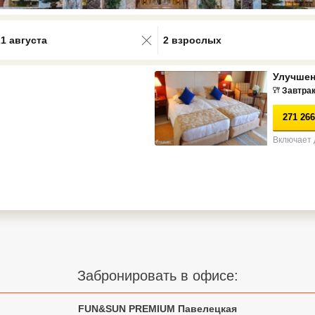
0 results available. Select is focus
21 августа
2 взрослых
Улучше
Завтрак
271 266
Включает 
Забронировать в офисе:
FUN&SUN PREMIUM Павелецкая