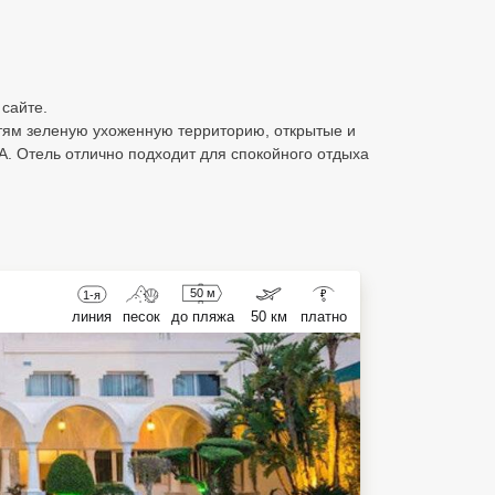
сайте.
тям зеленую ухоженную территорию, открытые и
A. Отель отлично подходит для спокойного отдыха
50 м
1-я
₽
линия
песок
до пляжа
50 км
платно