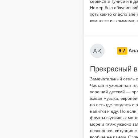
сервисе в Тунисе и в д
Номер был облупившийс
хоть как-то спасло впе
комплекс из хаммама, 
9.7
Ана
Прекрасный 
Замечательный отель 
Чистая и ухоженная те
хороший детский — про
живая музыка, европейс
но есть где погулять 
напитки и еду. Но если
фрукты в уличных мага
море и пляж ужасно зам
нездоровая ситуация с 
вообще не к чему. С у