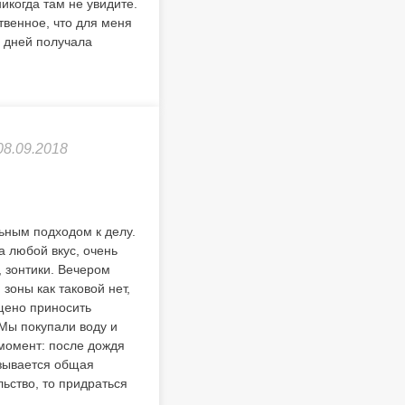
икогда там не увидите.
твенное, что для меня
5 дней получала
08.09.2018
ьным подходом к делу.
а любой вкус, очень
, зонтики. Вечером
зоны как таковой нет,
ещено приносить
 Мы покупали воду и
 момент: после дождя
азывается общая
льство, то придраться