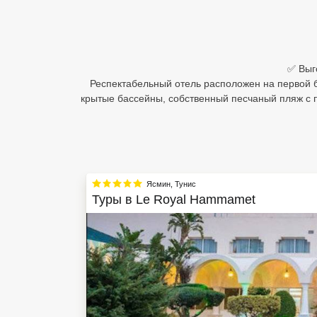
Египет
Куба
✅ Выг
Шри Ланка
Респектабельный отель расположен на первой 
крытые бассейны, собственный песчаный пляж с п
Бали
Вьетнам
Хайнань
Ясмин
,
Тунис
Северный Гоа
Туры в
Le Royal Hammamet
Южный Гоа
Занзибар
Абхазия
Большой Сочи