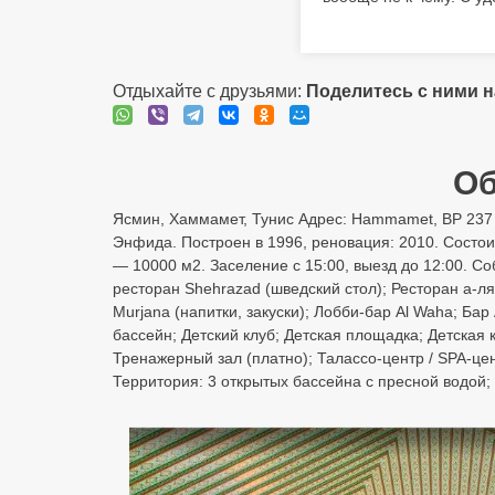
Отдыхайте с друзьями:
Поделитесь с ними 
Об
Ясмин, Хаммамет, Тунис Адрес: Hammamet, BP 237 -
Энфида. Построен в 1996, реновация: 2010. Состои
— 10000 м2. Заселение с 15:00, выезд до 12:00. С
ресторан Shehrazad (шведский стол); Ресторан а-ля
Murjana (напитки, закуски); Лобби-бар Al Waha; Бар
бассейн; Детский клуб; Детская площадка; Детская 
Тренажерный зал (платно); Талассо-центр / SPA-це
Территория: 3 открытых бассейна с пресной водой