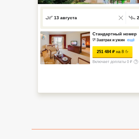
Кав Мин Воды
13 августа
Экскурсионные туры
VIP отели 5 звезд
Стандартный номер
Завтрак и ужин
ещё
ТОП 10 лучших отелей 5*
251 484
₽
на
8
Включает доплаты 0 ₽
?
ТОП 10 недорогих отелей
5*
Лучшие отели 4* звезды
Недорогие отели 4*
звезды
Лучшие отели 3* звезды
Недорогие отели 3*
звезды