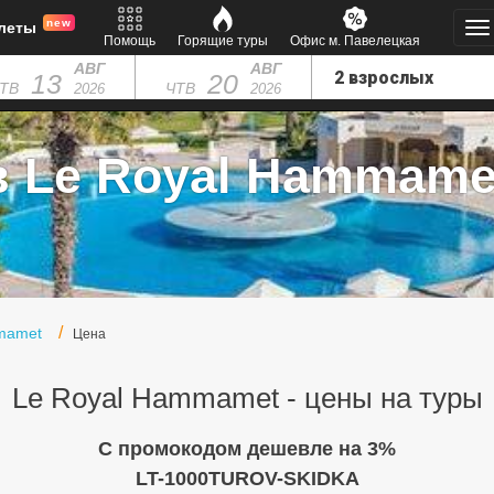
new
леты
Помощь
Горящие туры
Офис м. Павелецкая
АВГ
АВГ
13
20
ТВ
ЧТВ
2026
2026
 Le Royal Hammamet
mamet
Цена
Le Royal Hammamet - цены на туры
C промокодом дешевле на 3%
LT-1000TUROV-SKIDKA