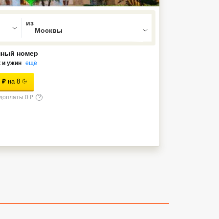
ed , press Down to open the menu,
нный номер
 и ужин
ещё
₽
на
8
доплаты 0 ₽
?