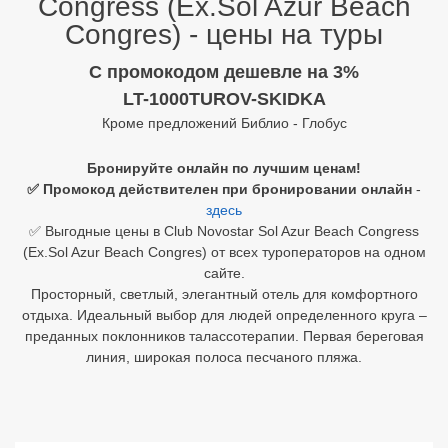
Congress (Ex.Sol Azur Beach
Congres) - цены на туры
Египет
C промокодом дешевле на 3%
Куба
LT-1000TUROV-SKIDKA
Шри Ланка
Кроме предложений Библио - Глобус
Бали
Бронируйте онлайн по лучшим ценам!
✅ Промокод действителен при бронировании онлайн
-
Вьетнам
здесь
✅ Выгодные цены в Club Novostar Sol Azur Beach Congress
Хайнань
(Ex.Sol Azur Beach Congres) от всех туроператоров на одном
сайте.
Северный Гоа
Просторный, светлый, элегантный отель для комфортного
отдыха. Идеальный выбор для людей определенного круга –
Южный Гоа
преданных поклонников талассотерапии. Первая береговая
Занзибар
линия, широкая полоса песчаного пляжа.
Абхазия
Большой Сочи