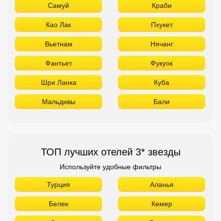
Самуй
Краби
Као Лак
Пхукет
Вьетнам
Нячанг
Фантьет
Фукуок
Шри Ланка
Куба
Мальдивы
Бали
ТОП лучших отелей 3* звезды
Используйте удобные фильтры
Турция
Аланья
Белек
Кемер