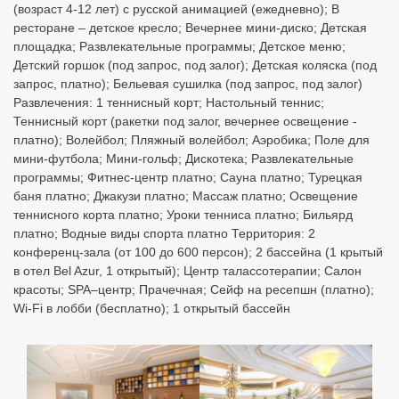
(возраст 4-12 лет) с русской анимацией (ежедневно); В
ресторане – детское кресло; Вечернее мини-диско; Детская
площадка; Развлекательные программы; Детское меню;
Детский горшок (под запрос, под залог); Детская коляска (под
запрос, платно); Бельевая сушилка (под запрос, под залог)
Развлечения: 1 теннисный корт; Настольный теннис;
Теннисный корт (ракетки под залог, вечернее освещение -
платно); Волейбол; Пляжный волейбол; Аэробика; Поле для
мини-футбола; Мини-гольф; Дискотека; Развлекательные
программы; Фитнес-центр платно; Сауна платно; Турецкая
баня платно; Джакузи платно; Массаж платно; Освещение
теннисного корта платно; Уроки тенниса платно; Бильярд
платно; Водные виды спорта платно Территория: 2
конференц-зала (от 100 до 600 персон); 2 бассейна (1 крытый
в отел Bel Azur, 1 открытый); Центр талассотерапии; Салон
красоты; SPA–центр; Прачечная; Сейф на ресепшн (платно);
Wi-Fi в лобби (бесплатно); 1 открытый бассейн