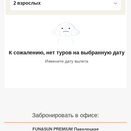
2 взрослых
Сетевые отели Турции
Сетевые отели Египта
Сетевые отели ОАЭ
Сетевые отели Таиланда
К сожалению, нет туров
на выбранную дату
Сетевые отели Шри Ланки
Измените дату вылета
Сетевые отели Вьетнама
Сетевые отели Мальдив
Сетевые отели Бали
Забронировать в офисе:
Сетевые отели Сейшел
Сетевые отели Маврикия
FUN&SUN PREMIUM Павелецкая