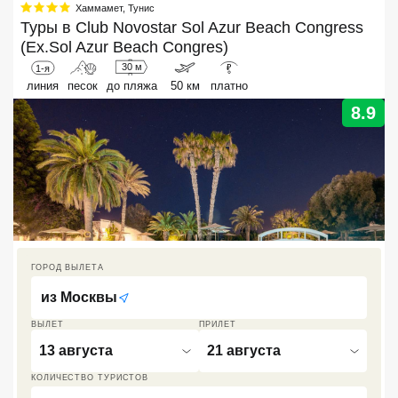
Хаммамет
,
Тунис
Туры в
Кав Мин Воды
Club Novostar Sol Azur Beach Congress
(Ex.Sol Azur Beach Congres)
Экскурсионные туры
30 м
1-я
₽
линия
песок
до пляжа
50 км
платно
VIP отели 5 звезд
8.9
ТОП 10 лучших отелей 5*
ТОП 10 недорогих отелей
5*
Лучшие отели 4* звезды
ГОРОД ВЫЛЕТА
Недорогие отели 4*
звезды
из
Москвы
ВЫЛЕТ
ПРИЛЕТ
Лучшие отели 3* звезды
13 августа
21 августа
Недорогие отели 3*
КОЛИЧЕСТВО ТУРИСТОВ
звезды