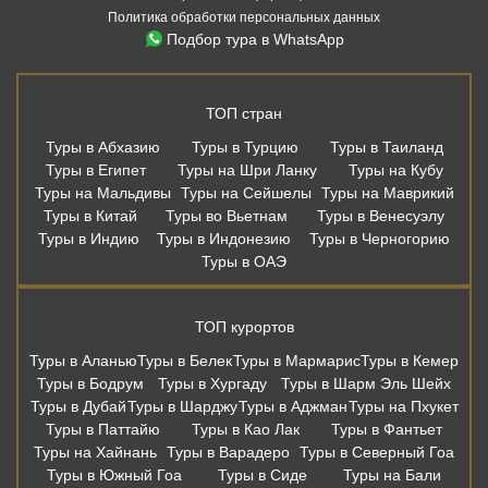
Политика обработки персональных данных
Подбор тура в WhatsApp
ТОП стран
Туры в Абхазию
Туры в Турцию
Туры в Таиланд
Туры в Египет
Туры на Шри Ланку
Туры на Кубу
Туры на Мальдивы
Туры на Сейшелы
Туры на Маврикий
Туры в Китай
Туры во Вьетнам
Туры в Венесуэлу
Туры в Индию
Туры в Индонезию
Туры в Черногорию
Туры в ОАЭ
ТОП курортов
Туры в Аланью
Туры в Белек
Туры в Мармарис
Туры в Кемер
Туры в Бодрум
Туры в Хургаду
Туры в Шарм Эль Шейх
Туры в Дубай
Туры в Шарджу
Туры в Аджман
Туры на Пхукет
Туры в Паттайю
Туры в Као Лак
Туры в Фантьет
Туры на Хайнань
Туры в Варадеро
Туры в Северный Гоа
Туры в Южный Гоа
Туры в Сиде
Туры на Бали