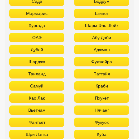
Сиде
Бодрум
Мармарис
Египет
Хургада
Шарм Эль Шейх
ОАЭ
Абу Даби
Дубай
Аджман
Шарджа
Фуджейра
Таиланд
Паттайя
Самуй
Краби
Као Лак
Пхукет
Вьетнам
Нячанг
Фантьет
Фукуок
Шри Ланка
Куба