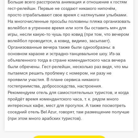
Больше всего расстроила анимация и отношение к гостям
гест-релейшн. Первые не создают никакого нипочём,
просто отрабатывают свое время с натянутыми улыбками.
На многочисленные просьбы половины пляжа организовать
волейбол в утреннее время или хотя бы оставить мяч для
игры, несли какую-то чушь про ковид (при том, что вечером
волейбол проводится, а ковид, видимо, засыпает).
Организованные вечера также были однообразны: в
основном караоке и эстрадно-танцевальное шоу. Из-за
объявленного тогда в стране комендантского часа вечера
были обречены. Гест-релейшн, несколько раз видя, что мы
пытаемся решить проблему с номером, ни разу не
проявили участия. В плане сервиса никакого
гостеприимства, добрососедства, настроения.
Рекомендуем отель для самостоятельных туристов, и когда
пройдёт время комендантского часа, т. к. рядом много
интересных кафе, мест для прогулок. А также посмотреть
соседний отель Bel Azur, говорят, там размещение получше
(при этом много арабских туристов).