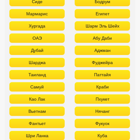
Сиде
Бодрум
Мармарис
Египет
Хургада
Шарм Эль Шейх
ОАЭ
Абу Даби
Дубай
Аджман
Шарджа
Фуджейра
Таиланд
Паттайя
Самуй
Краби
Као Лак
Пхукет
Вьетнам
Нячанг
Фантьет
Фукуок
Шри Ланка
Куба