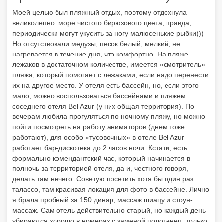
Моей целью был пляжный отдых, поэтому отдохнула
великолепно: море чистого бирюзового цвета, правда,
периодически могут укусить за ногу малюсенькие рыбки)))
Но отсутствовали медузы, песок белый, мелкий, не
нагревается в течение дня, что комфортно. На пляже
лежаков в достаточном количестве, имеется «смотритель»
пляжа, который помогает с лежаками, если надо перенести
их на другое место. У отеля есть бассейн, но, если этого
мало, можно воспользоваться бассейнами и пляжем
соседнего отеля Bel Azur (у них общая территория). По
вечерам любила прогуляться по ночному пляжу, но можно
пойти посмотреть на работу аниматоров (днем тоже
работают), для особо «тусовочных» в отеле Bel Azur
работает бар-дискотека до 2 часов ночи. Кстати, есть
формально комендантский час, который начинается в
полночь за территорией отеля, да и, честного говоря,
делать там нечего. Советую посетить хотя бы один раз
талассо, там красивая локация для фото в бассейне. Лично
я брала пробный за 150 динар, массаж шиацу и стоун-
массаж. Сам отель действительно старый, но каждый день
убираются хорошо в номерах с заменой полотенец, только