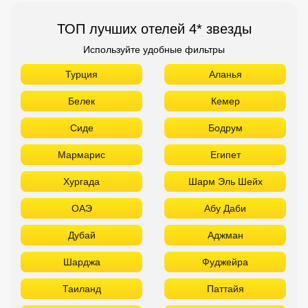
ТОП лучших отелей 4* звезды
Используйте удобные фильтры
Турция
Аланья
Белек
Кемер
Сиде
Бодрум
Мармарис
Египет
Хургада
Шарм Эль Шейх
ОАЭ
Абу Даби
Дубай
Аджман
Шарджа
Фуджейра
Таиланд
Паттайя