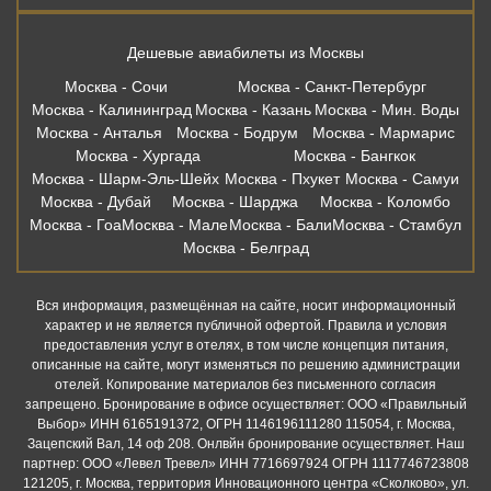
Дешевые авиабилеты из Москвы
Москва - Сочи
Москва - Санкт-Петербург
Москва - Калининград
Москва - Казань
Москва - Мин. Воды
Москва - Анталья
Москва - Бодрум
Москва - Мармарис
Москва - Хургада
Москва - Бангкок
Москва - Шарм-Эль-Шейх
Москва - Пхукет
Москва - Самуи
Москва - Дубай
Москва - Шарджа
Москва - Коломбо
Москва - Гоа
Москва - Мале
Москва - Бали
Москва - Стамбул
Москва - Белград
Вся информация, размещённая на сайте, носит информационный
характер и не является публичной офертой. Правила и условия
предоставления услуг в отелях, в том числе концепция питания,
описанные на сайте, могут изменяться по решению администрации
отелей. Копирование материалов без письменного согласия
запрещено. Бронирование в офисе осуществляет: ООО «Правильный
Выбор» ИНН 6165191372, ОГРН 1146196111280 115054, г. Москва,
Зацепский Вал, 14 оф 208. Онлвйн бронирование осуществляет. Наш
партнер: ООО «Левел Тревел» ИНН 7716697924 ОГРН 1117746723808
121205, г. Москва, территория Инновационного центра «Сколково», ул.