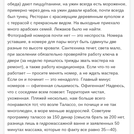
обеда) дают пиццу/панини, на ужин всегда есть мороженое,
примерно через день на ужин давали крабов, почти всегда
был тунец. Ресторан с красивущим деревянным куполом и
с террасой с прекрасным видом. На выходные приехало
много арабских семей. Лежаков было не найти.
Фотографий номеров почти нет — это неспроста. Номера
уставшие, в номере для пары могут быть сдвинуты две
разные по высоте кровати. Сантехника течет, света мало,
при заселении обязательно проверяйте работу ключа в
двери (за неделю пришлось трижды звать мастера на
ремонт), а также работу кондиционера. Если что-то не
работает — просите менять номер, а не ждать мастера.
Если он и починит — это ненадолго. Главный минус
номеров — офигенная слышимость. Офигенная! Надеюсь,
что с соседями всем повезет. Территория чистая,
ухоженная. Пляжей несколько, нам больше всего
понравился тот, что возле Талассо, он почище и не так
многолюден, в море меньше водорослей. Советуем
программу талассо за 150 динар (смысла брать за 200 нет,
разница лишь в гидромассажной ванне и заявленных 50
минутах массажа, которые по факту все равно 35—40).