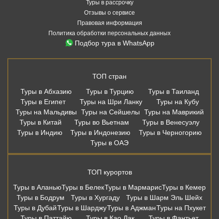
Туры в рассрочку
Отзывы о сервисе
Правовая информация
Политика обработки персональных данных
Подбор тура в WhatsApp
ТОП стран
Туры в Абхазию
Туры в Турцию
Туры в Таиланд
Туры в Египет
Туры на Шри Ланку
Туры на Кубу
Туры на Мальдивы
Туры на Сейшелы
Туры на Маврикий
Туры в Китай
Туры во Вьетнам
Туры в Венесуэлу
Туры в Индию
Туры в Индонезию
Туры в Черногорию
Туры в ОАЭ
ТОП курортов
Туры в Аланью
Туры в Белек
Туры в Мармарис
Туры в Кемер
Туры в Бодрум
Туры в Хургаду
Туры в Шарм Эль Шейх
Туры в Дубай
Туры в Шарджу
Туры в Аджман
Туры на Пхукет
Туры в Паттайю
Туры в Као Лак
Туры в Фантьет