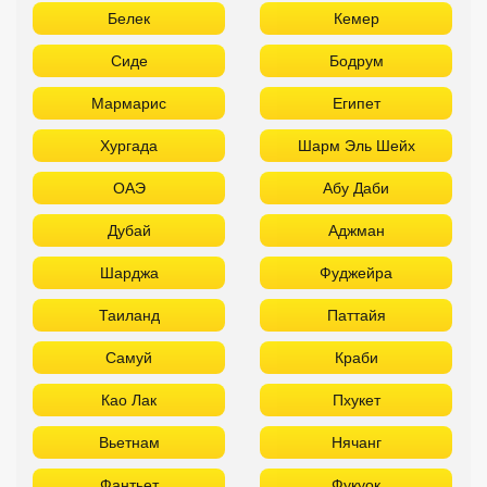
Белек
Кемер
Сиде
Бодрум
Мармарис
Египет
Хургада
Шарм Эль Шейх
ОАЭ
Абу Даби
Дубай
Аджман
Шарджа
Фуджейра
Таиланд
Паттайя
Самуй
Краби
Као Лак
Пхукет
Вьетнам
Нячанг
Фантьет
Фукуок