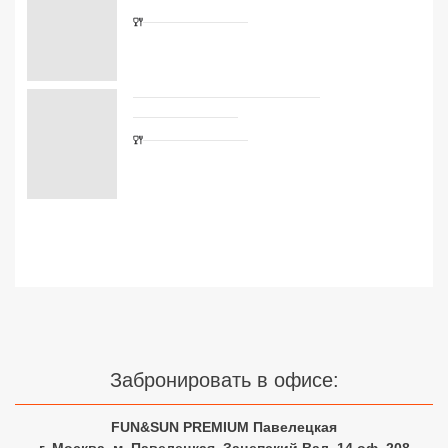
Сетевые отели Турции
Сетевые отели Египта
Сетевые отели ОАЭ
Сетевые отели Таиланда
Сетевые отели Шри Ланки
Сетевые отели Вьетнама
Сетевые отели Мальдив
Сетевые отели Бали
Забронировать в офисе:
Сетевые отели Сейшел
FUN&SUN PREMIUM Павелецкая
Сетевые отели Маврикия