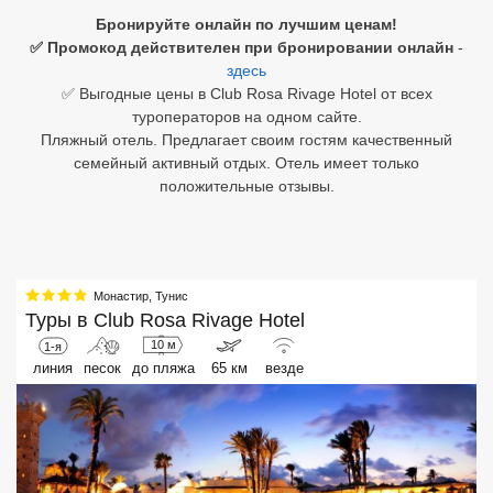
Бронируйте онлайн по лучшим ценам!
Египет
✅ Промокод действителен при бронировании онлайн
-
здесь
Куба
✅ Выгодные цены в Club Rosa Rivage Hotel от всех
туроператоров на одном сайте.
Шри Ланка
Пляжный отель. Предлагает своим гостям качественный
семейный активный отдых. Отель имеет только
Бали
положительные отзывы.
Вьетнам
Хайнань
Монастир
,
Тунис
Северный Гоа
Туры в
Club Rosa Rivage Hotel
10 м
1-я
Южный Гоа
линия
песок
до пляжа
65 км
везде
Занзибар
Абхазия
Большой Сочи