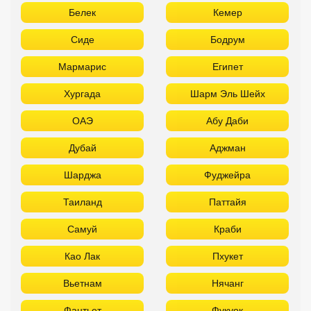
Белек
Кемер
Сиде
Бодрум
Мармарис
Египет
Хургада
Шарм Эль Шейх
ОАЭ
Абу Даби
Дубай
Аджман
Шарджа
Фуджейра
Таиланд
Паттайя
Самуй
Краби
Као Лак
Пхукет
Вьетнам
Нячанг
Фантьет
Фукуок