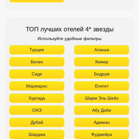
ТОП лучших отелей 4* звезды
Используйте удобные фильтры
Турция
Аланья
Белек
Кемер
Сиде
Бодрум
Мармарис
Египет
Хургада
Шарм Эль Шейх
ОАЭ
Абу Даби
Дубай
Аджман
Шарджа
Фуджейра