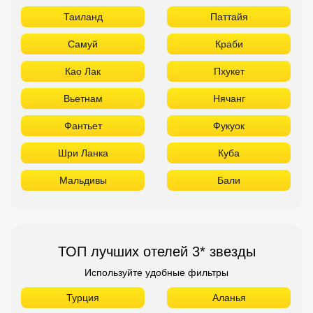
Таиланд
Паттайя
Самуй
Краби
Као Лак
Пхукет
Вьетнам
Нячанг
Фантьет
Фукуок
Шри Ланка
Куба
Мальдивы
Бали
ТОП лучших отелей 3* звезды
Используйте удобные фильтры
Турция
Аланья