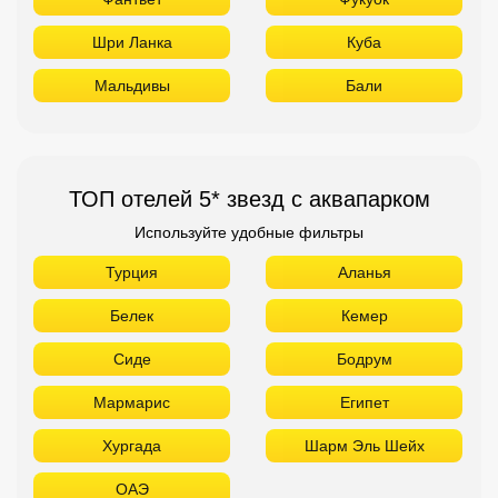
Шри Ланка
Куба
Мальдивы
Бали
ТОП отелей 5* звезд с аквапарком
Используйте удобные фильтры
Турция
Аланья
Белек
Кемер
Сиде
Бодрум
Мармарис
Египет
Хургада
Шарм Эль Шейх
ОАЭ