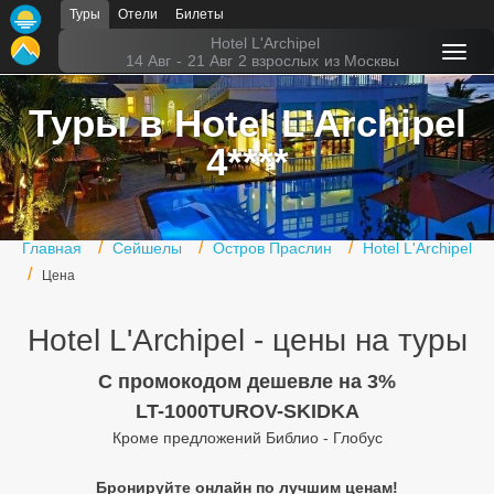
Туры
Отели
Билеты
Главная
Hotel L'Archipel
14 Авг
-
21 Авг
2 взрослых
из Москвы
Горящие туры
Туры в Hotel L'Archipel
Туры в Турцию
4****
Туры в Египет
Туры в ОАЭ
Главная
Сейшелы
Остров Праслин
Hotel L'Archipel
Офис г. Москва
Цена
Помощь
Hotel L'Archipel - цены на туры
Подборки отелей
C промокодом дешевле на 3%
Турция
LT-1000TUROV-SKIDKA
Кроме предложений Библио - Глобус
Таиланд
Бронируйте онлайн по лучшим ценам!
ОАЭ