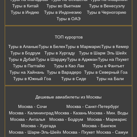
Туры в Китай
Туры во Вьетнам
Туры в Венесуэлу
Туры в Индию
Туры в Индонезию
Туры в Черногорию
Туры в ОАЭ
ТОП курортов
Туры в Аланью
Туры в Белек
Туры в Мармарис
Туры в Кемер
Туры в Бодрум
Туры в Хургаду
Туры в Шарм Эль Шейх
Туры в Дубай
Туры в Шарджу
Туры в Аджман
Туры на Пхукет
Туры в Паттайю
Туры в Као Лак
Туры в Фантьет
Туры на Хайнань
Туры в Варадеро
Туры в Северный Гоа
Туры в Южный Гоа
Туры в Сиде
Туры на Бали
Дешевые авиабилеты из Москвы
Москва - Сочи
Москва - Санкт-Петербург
Москва - Калининград
Москва - Казань
Москва - Мин. Воды
Москва - Анталья
Москва - Бодрум
Москва - Мармарис
Москва - Хургада
Москва - Бангкок
Москва - Шарм-Эль-Шейх
Москва - Пхукет
Москва - Самуи