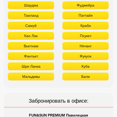
Шарджа
Фуджейра
Таиланд
Паттайя
Самуй
Краби
Као Лак
Пхукет
Вьетнам
Нячанг
Фантьет
Фукуок
Шри Ланка
Куба
Мальдивы
Бали
Забронировать в офисе:
FUN&SUN PREMIUM Павелецкая