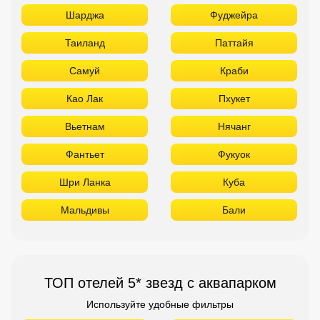
Шарджа
Фуджейра
Таиланд
Паттайя
Самуй
Краби
Као Лак
Пхукет
Вьетнам
Нячанг
Фантьет
Фукуок
Шри Ланка
Куба
Мальдивы
Бали
ТОП отелей 5* звезд с аквапарком
Используйте удобные фильтры