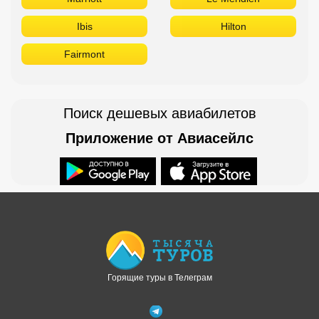
Ibis
Hilton
Fairmont
Поиск дешевых авиабилетов
Приложение от Авиасейлс
Доступно в
Загрузите в
Горящие туры в Телеграм