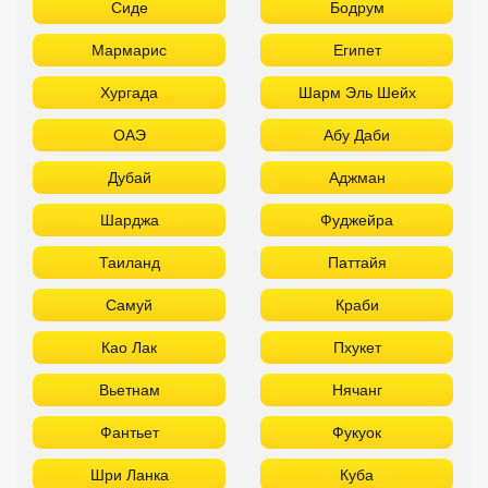
Сиде
Бодрум
Мармарис
Египет
Хургада
Шарм Эль Шейх
ОАЭ
Абу Даби
Дубай
Аджман
Шарджа
Фуджейра
Таиланд
Паттайя
Самуй
Краби
Као Лак
Пхукет
Вьетнам
Нячанг
Фантьет
Фукуок
Шри Ланка
Куба