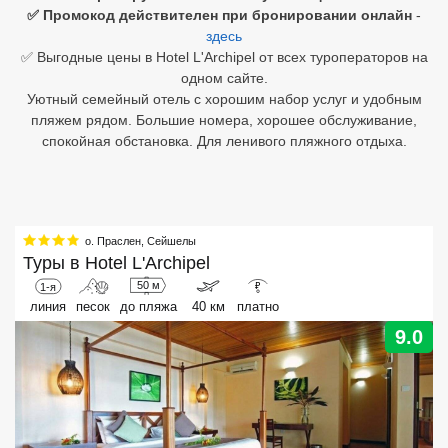
✅ Промокод действителен при бронировании онлайн
-
здесь
Египет
✅ Выгодные цены в Hotel L'Archipel от всех туроператоров на
Куба
одном сайте.
Уютный семейный отель с хорошим набор услуг и удобным
Шри Ланка
пляжем рядом. Большие номера, хорошее обслуживание,
спокойная обстановка. Для ленивого пляжного отдыха.
Бали
Вьетнам
Хайнань
о. Праслен
,
Сейшелы
Туры в
Hotel L'Archipel
Северный Гоа
50 м
1-я
₽
линия
песок
до пляжа
40 км
платно
Южный Гоа
9.0
Занзибар
Абхазия
Большой Сочи