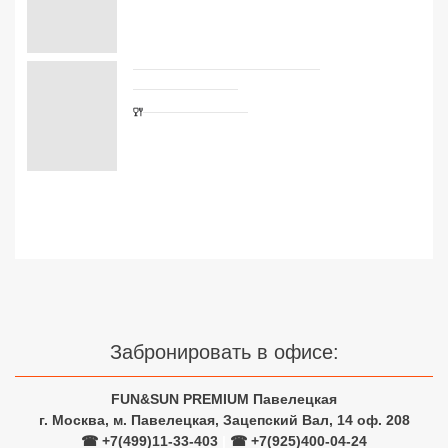
Сетевые отели Турции
Сетевые отели Египта
Сетевые отели ОАЭ
Сетевые отели Таиланда
Сетевые отели Шри Ланки
Сетевые отели Вьетнама
Сетевые отели Мальдив
Забронировать в офисе:
Сетевые отели Бали
FUN&SUN PREMIUM Павелецкая
Сетевые отели Сейшел
г. Москва, м. Павелецкая, Зацепский Вал, 14 оф. 208
Сетевые отели Маврикия
☎ +7(499)11-33-403
|
☎ +7(925)400-04-24