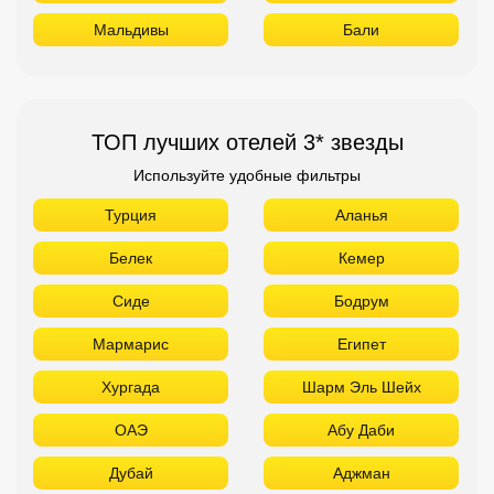
Мальдивы
Бали
ТОП лучших отелей 3* звезды
Используйте удобные фильтры
Турция
Аланья
Белек
Кемер
Сиде
Бодрум
Мармарис
Египет
Хургада
Шарм Эль Шейх
ОАЭ
Абу Даби
Дубай
Аджман