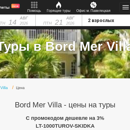
new
леты
Помощь
Горящие туры
Офис м. Павелецкая
АВГ
АВГ
14
21
ТН
ПТН
2026
2026
Туры в Bord Mer Vill
Villa
Цена
Bord Mer Villa - цены на туры
C промокодом дешевле на 3%
LT-1000TUROV-SKIDKA