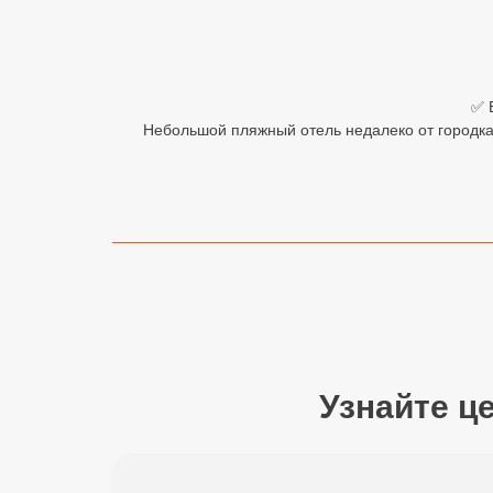
Египет
Куба
✅ 
Шри Ланка
Небольшой пляжный отель недалеко от городка 
Бали
Вьетнам
Хайнань
Северный Гоа
Южный Гоа
Занзибар
Узнайте ц
Абхазия
Большой Сочи