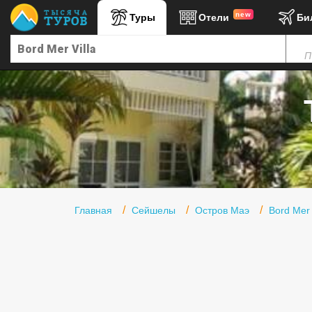
new
Туры
Отели
Би
Главная
П
Горящие туры
Туры в Турцию
Туры в Египет
Туры в ОАЭ
Офис г. Москва
Помощь
Главная
Сейшелы
Остров Маэ
Bord Mer 
Подборки отелей
Турция
Таиланд
ОАЭ