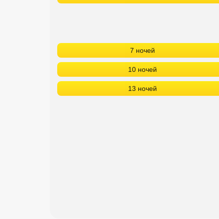
Сетевые отели Турции
Сетевые отели Египта
Сетевые отели ОАЭ
7 ночей
Сетевые отели Таиланда
10 ночей
13 ночей
Сетевые отели Шри Ланки
Сетевые отели Вьетнама
Сетевые отели Мальдив
Сетевые отели Бали
Сетевые отели Сейшел
Сетевые отели Маврикия