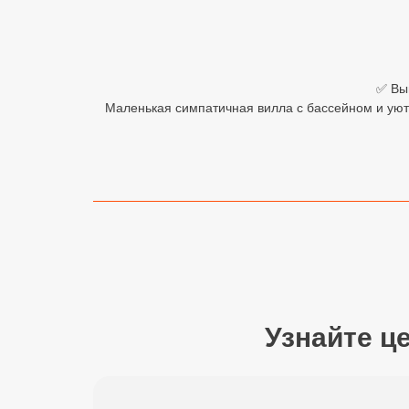
Египет
Куба
✅ Выг
Шри Ланка
Маленькая симпатичная вилла с бассейном и уютн
Бали
Вьетнам
Хайнань
Северный Гоа
Южный Гоа
Занзибар
Узнайте ц
Абхазия
Большой Сочи