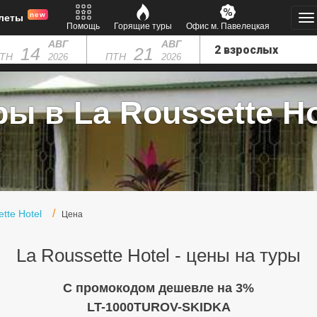
new
леты
Помощь
Горящие туры
Офис м. Павелецкая
АВГ
АВГ
14
21
ТН
ПТН
2026
2026
ры в La Roussette Ho
tte Hotel
Цена
La Roussette Hotel - цены на туры
C промокодом дешевле на 3%
LT-1000TUROV-SKIDKA