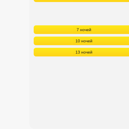
Сетевые отели Турции
Сетевые отели Египта
Сетевые отели ОАЭ
7 ночей
Сетевые отели Таиланда
10 ночей
13 ночей
Сетевые отели Шри Ланки
Сетевые отели Вьетнама
Сетевые отели Мальдив
Сетевые отели Бали
Сетевые отели Сейшел
Сетевые отели Маврикия