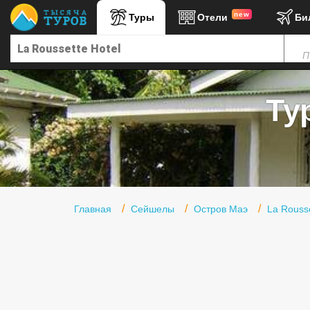
new
Туры
Отели
Би
Главная
П
Горящие туры
Туры в Турцию
Ту
Туры в Египет
Туры в ОАЭ
Офис г. Москва
Помощь
Главная
Сейшелы
Остров Маэ
La Rousse
Подборки отелей
Турция
Таиланд
ОАЭ