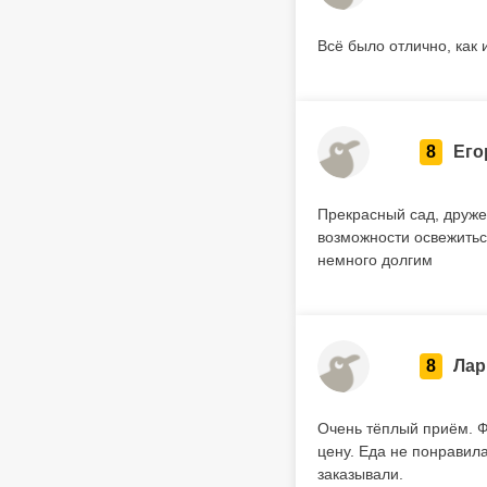
Всё было отлично, как
8
Его
Прекрасный сад, друже
возможности освежитьс
немного долгим
8
Лар
Очень тёплый приём. Ф
цену. Еда не понравил
заказывали.