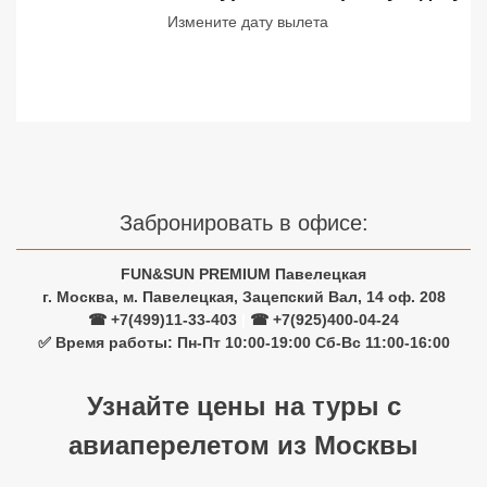
Измените дату вылета
Сетевые отели Турции
Сетевые отели Египта
Сетевые отели ОАЭ
Сетевые отели Таиланда
Сетевые отели Шри Ланки
Забронировать в офисе:
FUN&SUN PREMIUM Павелецкая
Сетевые отели Вьетнама
г. Москва, м. Павелецкая, Зацепский Вал, 14 оф. 208
☎ +7(499)11-33-403
|
☎ +7(925)400-04-24
✅ Время работы: Пн-Пт 10:00-19:00 Сб-Вс 11:00-16:00
Сетевые отели Мальдив
Сетевые отели Бали
Узнайте цены на туры с
Сетевые отели Сейшел
авиаперелетом из Москвы
Сетевые отели Маврикия