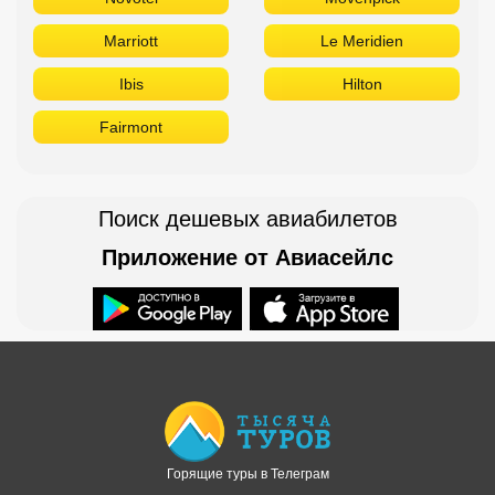
Marriott
Le Meridien
Ibis
Hilton
Fairmont
Поиск дешевых авиабилетов
Приложение от Авиасейлс
Доступно в
Загрузите в
Горящие туры в Телеграм