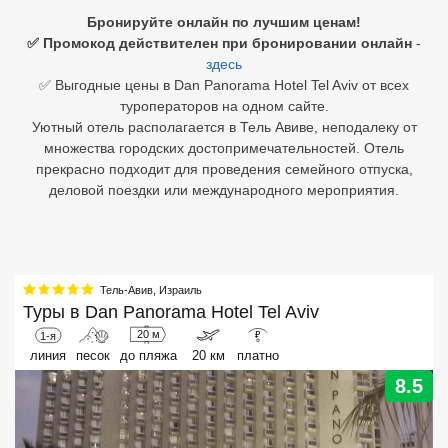
Бронируйте онлайн по лучшим ценам!
Египет
✅ Промокод действителен при бронировании онлайн
-
здесь
Куба
✅ Выгодные цены в Dan Panorama Hotel Tel Aviv от всех
туроператоров на одном сайте.
Шри Ланка
Уютный отель располагается в Тель Авиве, неподалеку от
множества городских достопримечательностей. Отель
Бали
прекрасно подходит для проведения семейного отпуска,
деловой поездки или международного мероприятия.
Вьетнам
Хайнань
Северный Гоа
Тель-Авив
,
Израиль
Туры в
Dan Panorama Hotel Tel Aviv
Южный Гоа
20 м
1-я
₽
линия
песок
до пляжа
20 км
платно
Занзибар
8.5
Абхазия
Большой Сочи