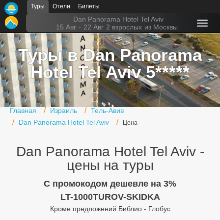
Туры
Отели
Билеты
Главная
Dan Panorama Hotel Tel Aviv
15 Авг
-
22 Авг
2 взрослых
из Москвы
Горящие туры
Туры в Dan Panorama
Туры в Турцию
Hotel Tel Aviv 5*****
Туры в Египет
Туры в ОАЭ
Главная
Израиль
Тель-Авив
Офис г. Москва
Dan Panorama Hotel Tel Aviv
Цена
Помощь
Dan Panorama Hotel Tel Aviv -
Подборки отелей
цены на туры
Турция
C промокодом дешевле на 3%
LT-1000TUROV-SKIDKA
Таиланд
Кроме предложений Библио - Глобус
ОАЭ