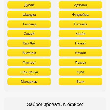
Дубай
Аджман
Шарджа
Фуджейра
Таиланд
Паттайя
Самуй
Краби
Као Лак
Пхукет
Вьетнам
Нячанг
Фантьет
Фукуок
Шри Ланка
Куба
Мальдивы
Бали
Забронировать в офисе: