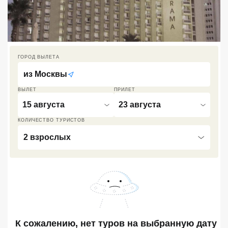
Кав Мин Воды
Экскурсионные туры
VIP отели 5 звезд
ГОРОД ВЫЛЕТА
из
Москвы
ТОП 10 лучших отелей 5*
ВЫЛЕТ
ПРИЛЕТ
15 августа
23 августа
ТОП 10 недорогих отелей
5*
КОЛИЧЕСТВО ТУРИСТОВ
Лучшие отели 4* звезды
2 взрослых
Недорогие отели 4*
звезды
Лучшие отели 3* звезды
Недорогие отели 3*
звезды
К сожалению, нет туров
на выбранную дату