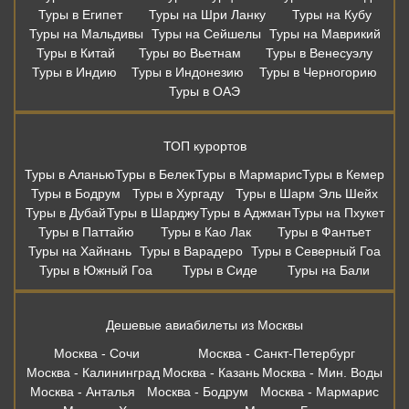
Туры в Египет
Туры на Шри Ланку
Туры на Кубу
Туры на Мальдивы
Туры на Сейшелы
Туры на Маврикий
Туры в Китай
Туры во Вьетнам
Туры в Венесуэлу
Туры в Индию
Туры в Индонезию
Туры в Черногорию
Туры в ОАЭ
ТОП курортов
Туры в Аланью
Туры в Белек
Туры в Мармарис
Туры в Кемер
Туры в Бодрум
Туры в Хургаду
Туры в Шарм Эль Шейх
Туры в Дубай
Туры в Шарджу
Туры в Аджман
Туры на Пхукет
Туры в Паттайю
Туры в Као Лак
Туры в Фантьет
Туры на Хайнань
Туры в Варадеро
Туры в Северный Гоа
Туры в Южный Гоа
Туры в Сиде
Туры на Бали
Дешевые авиабилеты из Москвы
Москва - Сочи
Москва - Санкт-Петербург
Москва - Калининград
Москва - Казань
Москва - Мин. Воды
Москва - Анталья
Москва - Бодрум
Москва - Мармарис