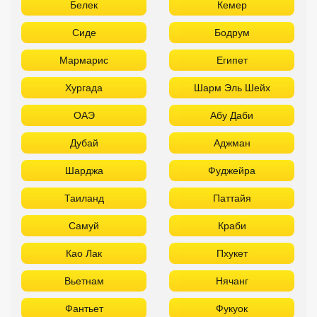
Белек
Кемер
Сиде
Бодрум
Мармарис
Египет
Хургада
Шарм Эль Шейх
ОАЭ
Абу Даби
Дубай
Аджман
Шарджа
Фуджейра
Таиланд
Паттайя
Самуй
Краби
Као Лак
Пхукет
Вьетнам
Нячанг
Фантьет
Фукуок