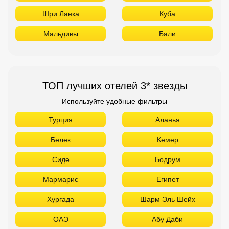
Шри Ланка
Куба
Мальдивы
Бали
ТОП лучших отелей 3* звезды
Используйте удобные фильтры
Турция
Аланья
Белек
Кемер
Сиде
Бодрум
Мармарис
Египет
Хургада
Шарм Эль Шейх
ОАЭ
Абу Даби