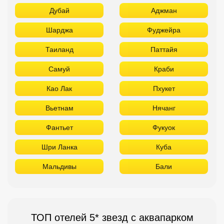
Дубай
Аджман
Шарджа
Фуджейра
Таиланд
Паттайя
Самуй
Краби
Као Лак
Пхукет
Вьетнам
Нячанг
Фантьет
Фукуок
Шри Ланка
Куба
Мальдивы
Бали
ТОП отелей 5* звезд с аквапарком