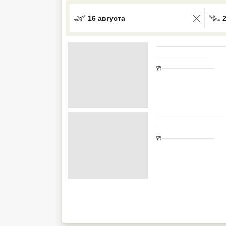
Кав Мин Воды
16 августа
Экскурсионные туры
VIP отели 5 звезд
ТОП 10 лучших отелей 5*
ТОП 10 недорогих отелей
5*
Лучшие отели 4* звезды
Недорогие отели 4*
звезды
Лучшие отели 3* звезды
Недорогие отели 3*
звезды