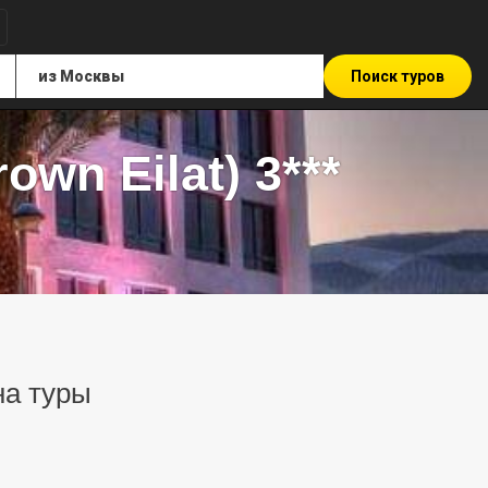
Поиск туров
own Eilat) 3***
 на туры