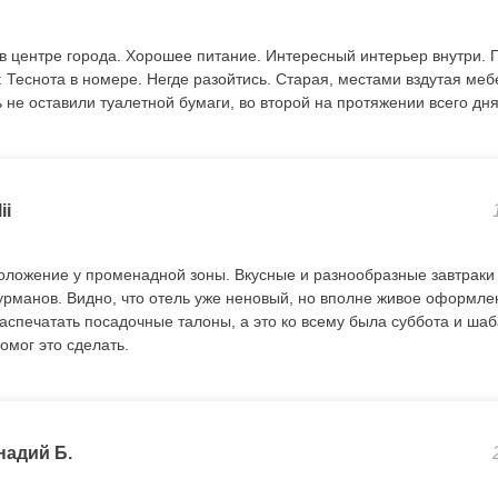
 центре города. Хорошее питание. Интересный интерьер внутри.
 Теснота в номере. Негде разойтись. Старая, местами вздутая ме
 не оставили туалетной бумаги, во второй на протяжении всего дн
ii
ложение у променадной зоны. Вкусные и разнообразные завтраки
гурманов. Видно, что отель уже неновый, но вполне живое оформл
распечатать посадочные талоны, а это ко всему была суббота и ша
помог это сделать.
надий Б.