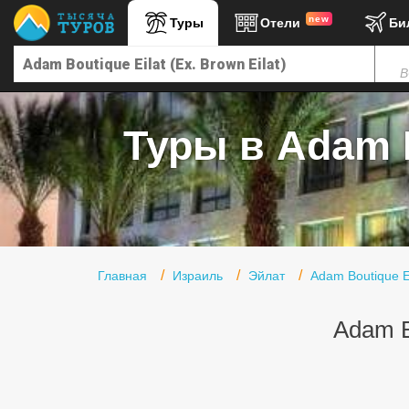
new
Туры
Отели
Би
Главная
В
Горящие туры
Туры в Турцию
Туры в Adam Bo
Туры в Египет
Туры в ОАЭ
Офис г. Москва
Помощь
Главная
Израиль
Эйлат
Adam Boutique Ei
Подборки отелей
Adam Bo
Турция
Таиланд
ОАЭ