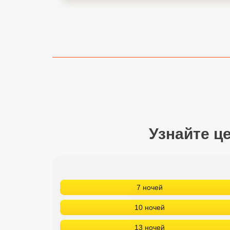
Сетевые отели Турции
Сетевые отели Египта
Сетевые отели ОАЭ
Сетевые отели Таиланда
Сетевые отели Шри Ланки
Узнайте ц
Сетевые отели Вьетнама
Сетевые отели Мальдив
Сетевые отели Бали
7 ночей
Сетевые отели Сейшел
10 ночей
Сетевые отели Маврикия
13 ночей