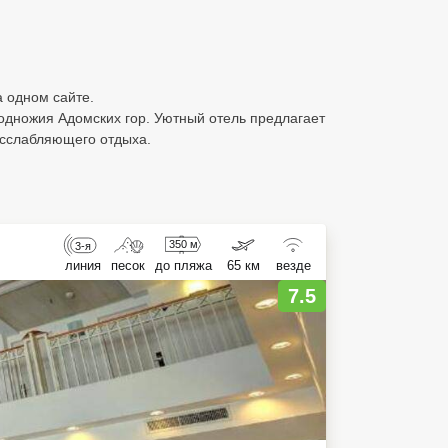
а одном сайте.
подножия Адомских гор. Уютный отель предлагает
асслабляющего отдыха.
350 м
3-я
линия
песок
до пляжа
65 км
везде
7.5