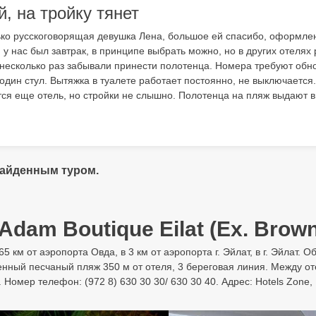
, на тройку тянет
ько русскоговорящая девушка Лена, большое ей спасибо, оформле
 у нас был завтрак, в принципе выбрать можно, но в других отеля
 несколько раз забывали принести полотенца. Номера требуют обно
один стул. Вытяжка в туалете работает постоянно, не выключается
тся еще отель, но стройки не слышно. Полотенца на пляж выдают в
найденным туром.
dam Boutique Eilat (Ex. Brown 
65 км от аэропорта Овда, в 3 км от аэропорта г. Эйлат, в г. Эйлат.
енный песчаный пляж 350 м от отеля, 3 береговая линия. Между от
Номер телефон: (972 8) 630 30 30/ 630 30 40. Адрес: Hotels Zone, E