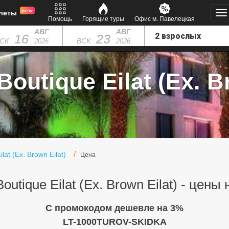
new
леты
Помощь
Горящие туры
Офис м. Павелецкая
АВГ
АВГ
16
23
СК
ВСК
2026
2026
utique Eilat (Ex. Br
lat (Ex. Brown Eilat)
Цена
utique Eilat (Ex. Brown Eilat) - цены
C промокодом дешевле на 3%
LT-1000TUROV-SKIDKA