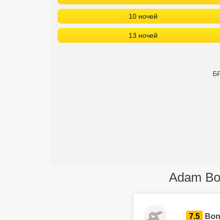
10 ночей
13 ночей
БР
Adam Bou
7.5
Bon