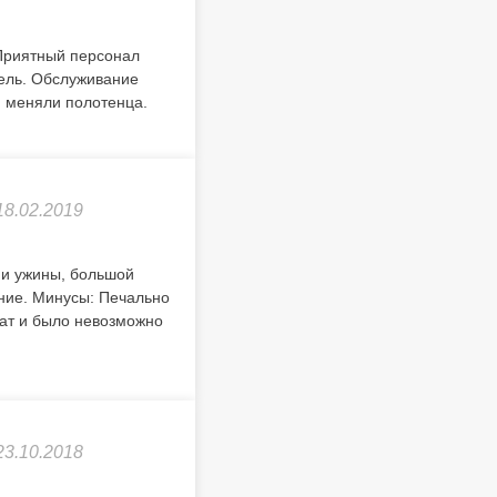
 Приятный персонал
бель. Обслуживание
я меняли полотенца.
18.02.2019
 и ужины, большой
ение. Минусы: Печально
бат и было невозможно
23.10.2018