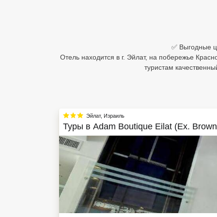
Египет
Куба
✅ Выгодные це
Шри Ланка
Отель находится в г. Эйлат, на побережье Крас
туристам качественны
Бали
Вьетнам
Хайнань
Эйлат
,
Израиль
Туры в
Adam Boutique Eilat (Ex. Brown 
Северный Гоа
Южный Гоа
Занзибар
Абхазия
Большой Сочи