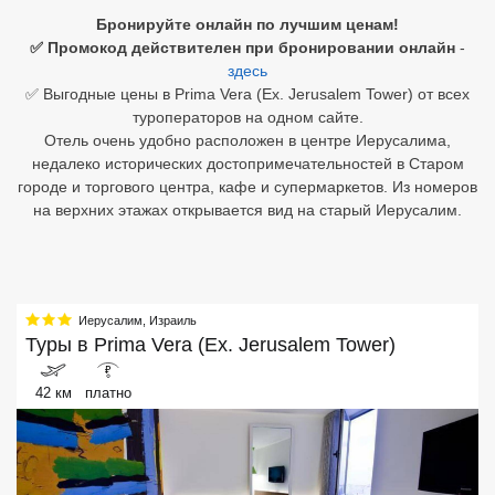
Бронируйте онлайн по лучшим ценам!
Египет
✅ Промокод действителен при бронировании онлайн
-
здесь
Куба
✅ Выгодные цены в Prima Vera (Ex. Jerusalem Tower) от всех
туроператоров на одном сайте.
Шри Ланка
Отель очень удобно расположен в центре Иерусалима,
недалеко исторических достопримечательностей в Старом
Бали
городе и торгового центра, кафе и супермаркетов. Из номеров
на верхних этажах открывается вид на старый Иерусалим.
Вьетнам
Хайнань
Северный Гоа
Иерусалим
,
Израиль
Туры в
Prima Vera (Ex. Jerusalem Tower)
Южный Гоа
₽
42 км
платно
Занзибар
Абхазия
Большой Сочи