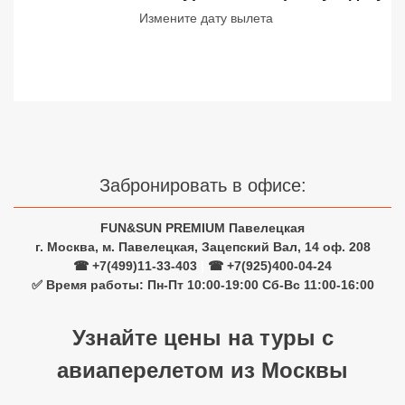
Измените дату вылета
Сетевые отели Турции
Сетевые отели Египта
Сетевые отели ОАЭ
Сетевые отели Таиланда
Сетевые отели Шри Ланки
Забронировать в офисе:
FUN&SUN PREMIUM Павелецкая
Сетевые отели Вьетнама
г. Москва, м. Павелецкая, Зацепский Вал, 14 оф. 208
☎ +7(499)11-33-403
|
☎ +7(925)400-04-24
✅ Время работы: Пн-Пт 10:00-19:00 Сб-Вс 11:00-16:00
Сетевые отели Мальдив
Сетевые отели Бали
Узнайте цены на туры с
Сетевые отели Сейшел
авиаперелетом из Москвы
Сетевые отели Маврикия