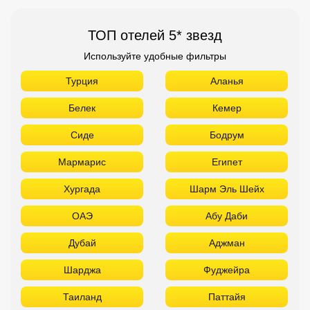
ТОП отелей 5* звезд
Используйте удобные фильтры
Турция
Аланья
Белек
Кемер
Сиде
Бодрум
Мармарис
Египет
Хургада
Шарм Эль Шейх
ОАЭ
Абу Даби
Дубай
Аджман
Шарджа
Фуджейра
Таиланд
Паттайя