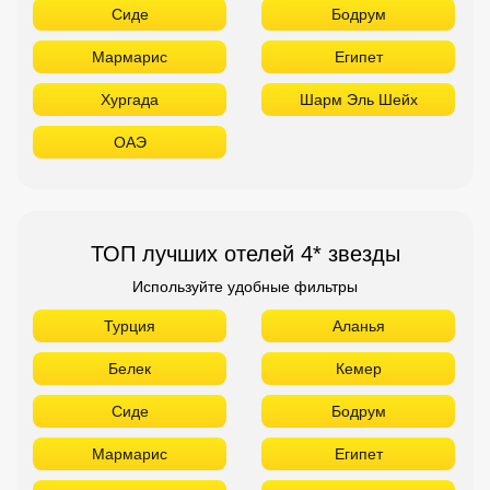
Сиде
Бодрум
Мармарис
Египет
Хургада
Шарм Эль Шейх
ОАЭ
ТОП лучших отелей 4* звезды
Используйте удобные фильтры
Турция
Аланья
Белек
Кемер
Сиде
Бодрум
Мармарис
Египет