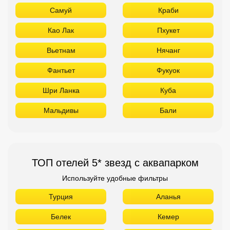
Самуй
Краби
Као Лак
Пхукет
Вьетнам
Нячанг
Фантьет
Фукуок
Шри Ланка
Куба
Мальдивы
Бали
ТОП отелей 5* звезд с аквапарком
Используйте удобные фильтры
Турция
Аланья
Белек
Кемер