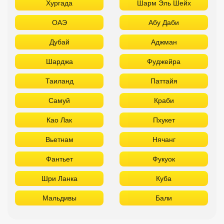
Хургада
Шарм Эль Шейх
ОАЭ
Абу Даби
Дубай
Аджман
Шарджа
Фуджейра
Таиланд
Паттайя
Самуй
Краби
Као Лак
Пхукет
Вьетнам
Нячанг
Фантьет
Фукуок
Шри Ланка
Куба
Мальдивы
Бали