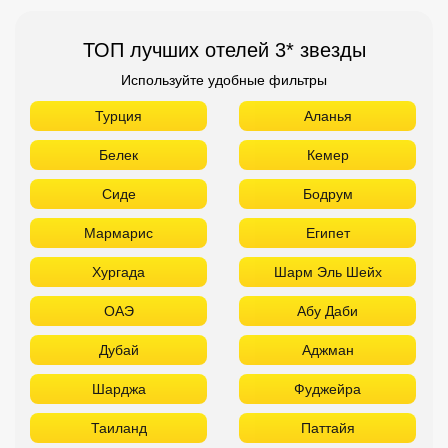
ТОП лучших отелей 3* звезды
Используйте удобные фильтры
Турция
Аланья
Белек
Кемер
Сиде
Бодрум
Мармарис
Египет
Хургада
Шарм Эль Шейх
ОАЭ
Абу Даби
Дубай
Аджман
Шарджа
Фуджейра
Таиланд
Паттайя