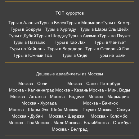
ТОП курортов
Туры в Аланью
Туры в Белек
Туры в Мармарис
Туры в Кемер
Туры в Бодрум
Туры в Хургаду
Туры в Шарм Эль Шейх
Туры в Дубай
Туры в Шарджу
Туры в Аджман
Туры на Пхукет
Туры в Паттайю
Туры в Као Лак
Туры в Фантьет
Туры на Хайнань
Туры в Варадеро
Туры в Северный Гоа
Туры в Южный Гоа
Туры в Сиде
Туры на Бали
Дешевые авиабилеты из Москвы
Москва - Сочи
Москва - Санкт-Петербург
Москва - Калининград
Москва - Казань
Москва - Мин. Воды
Москва - Анталья
Москва - Бодрум
Москва - Мармарис
Москва - Хургада
Москва - Бангкок
Москва - Шарм-Эль-Шейх
Москва - Пхукет
Москва - Самуи
Москва - Дубай
Москва - Шарджа
Москва - Коломбо
Москва - Гоа
Москва - Мале
Москва - Бали
Москва - Стамбул
Москва - Белград