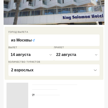
Кав Мин Воды
Экскурсионные туры
VIP отели 5 звезд
ГОРОД ВЫЛЕТА
ТОП 10 лучших отелей 5*
из
Москвы
ВЫЛЕТ
ПРИЛЕТ
ТОП 10 недорогих отелей
14 августа
22 августа
5*
КОЛИЧЕСТВО ТУРИСТОВ
Лучшие отели 4* звезды
2 взрослых
Недорогие отели 4*
звезды
Лучшие отели 3* звезды
Недорогие отели 3*
звезды