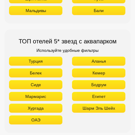
Мальдивы
Бали
ТОП отелей 5* звезд с аквапарком
Используйте удобные фильтры
Турция
Аланья
Белек
Кемер
Сиде
Бодрум
Мармарис
Египет
Хургада
Шарм Эль Шейх
ОАЭ