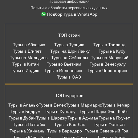
Правовая информация
Политика обработки персональных данных
Подбор тура в WhatsApp
ТОП стран
Туры в Абхазию
Туры в Турцию
Туры в Таиланд
Туры в Египет
Туры на Шри Ланку
Туры на Кубу
Туры на Мальдивы
Туры на Сейшелы
Туры на Маврикий
Туры в Китай
Туры во Вьетнам
Туры в Венесуэлу
Туры в Индию
Туры в Индонезию
Туры в Черногорию
Туры в ОАЭ
ТОП курортов
Туры в Аланью
Туры в Белек
Туры в Мармарис
Туры в Кемер
Туры в Бодрум
Туры в Хургаду
Туры в Шарм Эль Шейх
Туры в Дубай
Туры в Шарджу
Туры в Аджман
Туры на Пхукет
Туры в Паттайю
Туры в Као Лак
Туры в Фантьет
Туры на Хайнань
Туры в Варадеро
Туры в Северный Гоа
Туры в Южный Гоа
Туры в Сиде
Туры на Бали