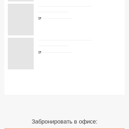
Сетевые отели Турции
Сетевые отели Египта
Сетевые отели ОАЭ
Сетевые отели Таиланда
Сетевые отели Шри Ланки
Сетевые отели Вьетнама
Сетевые отели Мальдив
Сетевые отели Бали
Сетевые отели Сейшел
Забронировать в офисе:
Сетевые отели Маврикия