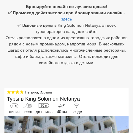
Бронируйте онлайн по лучшим ценам!
Египет
✅ Промокод действителен при бронировании онлайн
-
здесь
Куба
✅ Выгодные цены в King Solomon Netanya от всех
туроператоров на одном сайте.
Шри Ланка
Отель расположен в одном из престижных городских районов
рядом с новым променадом, напротив моря. В нескольких
Бали
шагах от отеля расположились многочисленные рестораны,
кафе и бары, а также магазины. Отель подходит для
Вьетнам
семейного отдыха с детьми.
Хайнань
Северный Гоа
Нетания
,
Израиль
Южный Гоа
Туры в
King Solomon Netanya
Занзибар
70 м
1-я
линия
песок
до пляжа
40 км
везде
Абхазия
Большой Сочи