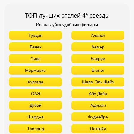
ТОП лучших отелей 4* звезды
Используйте удобные фильтры
Турция
Аланья
Белек
Кемер
Сиде
Бодрум
Мармарис
Египет
Хургада
Шарм Эль Шейх
ОАЭ
Абу Даби
Дубай
Аджман
Шарджа
Фуджейра
Таиланд
Паттайя