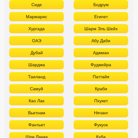
Сиде
Бодрум
Мармарис
Египет
Хургада
Шарм Эль Шейх
ОАЭ
Абу Даби
Дубай
Аджман
Шарджа
Фуджейра
Таиланд
Паттайя
Самуй
Краби
Као Лак
Пхукет
Вьетнам
Нячанг
Фантьет
Фукуок
Шри Ланка
Куба