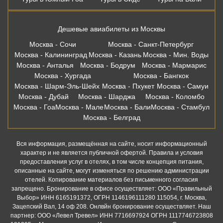
Дешевые авиабилеты из Москвы
Москва - Сочи
Москва - Санкт-Петербург
Москва - Калининград
Москва - Казань
Москва - Мин. Воды
Москва - Анталья
Москва - Бодрум
Москва - Мармарис
Москва - Хургада
Москва - Бангкок
Москва - Шарм-Эль-Шейх
Москва - Пхукет
Москва - Самуи
Москва - Дубай
Москва - Шарджа
Москва - Коломбо
Москва - Гоа
Москва - Мале
Москва - Бали
Москва - Стамбул
Москва - Белград
Вся информация, размещённая на сайте, носит информационный
характер и не является публичной офертой. Правила и условия
предоставления услуг в отелях, в том числе концепция питания,
описанные на сайте, могут изменяться по решению администрации
отелей. Копирование материалов без письменного согласия
запрещено. Бронирование в офисе осуществляет: ООО «Правильный
Выбор» ИНН 6165191372, ОГРН 1146196111280 115054, г. Москва,
Зацепский Вал, 14 оф 208. Онлвйн бронирование осуществляет. Наш
партнер: ООО «Левел Тревел» ИНН 7716697924 ОГРН 1117746723808