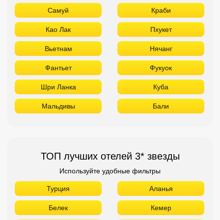
Самуй
Краби
Као Лак
Пхукет
Вьетнам
Нячанг
Фантьет
Фукуок
Шри Ланка
Куба
Мальдивы
Бали
ТОП лучших отелей 3* звезды
Используйте удобные фильтры
Турция
Аланья
Белек
Кемер