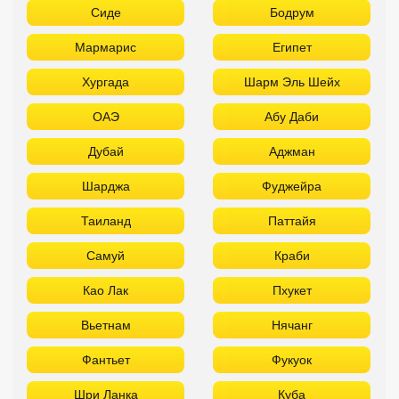
Сиде
Бодрум
Мармарис
Египет
Хургада
Шарм Эль Шейх
ОАЭ
Абу Даби
Дубай
Аджман
Шарджа
Фуджейра
Таиланд
Паттайя
Самуй
Краби
Као Лак
Пхукет
Вьетнам
Нячанг
Фантьет
Фукуок
Шри Ланка
Куба