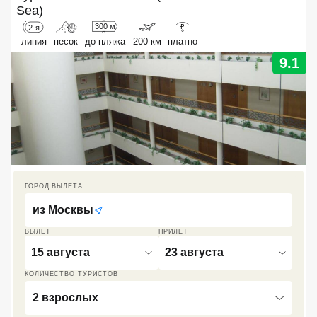
Sea)
Кав Мин Воды
300 м
2-я
₽
линия
песок
до пляжа
200 км
платно
Экскурсионные туры
9.1
VIP отели 5 звезд
ТОП 10 лучших отелей 5*
ТОП 10 недорогих отелей
5*
ГОРОД ВЫЛЕТА
Лучшие отели 4* звезды
из
Москвы
Недорогие отели 4*
звезды
ВЫЛЕТ
ПРИЛЕТ
15 августа
23 августа
Лучшие отели 3* звезды
КОЛИЧЕСТВО ТУРИСТОВ
Недорогие отели 3*
2 взрослых
звезды