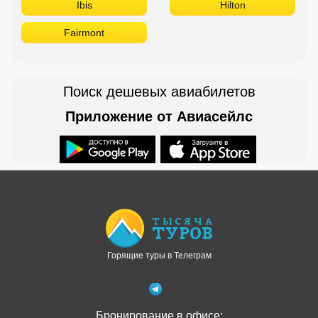
Ibis
Hilton
Fairmont
Поиск дешевых авиабилетов
Приложение от Авиасейлс
Доступно в
Загрузите в
Горящие туры в Телеграм
Бронирование в офисе: