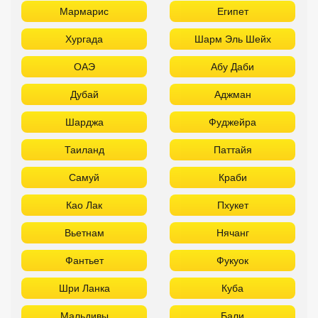
Мармарис
Египет
Хургада
Шарм Эль Шейх
ОАЭ
Абу Даби
Дубай
Аджман
Шарджа
Фуджейра
Таиланд
Паттайя
Самуй
Краби
Као Лак
Пхукет
Вьетнам
Нячанг
Фантьет
Фукуок
Шри Ланка
Куба
Мальдивы
Бали