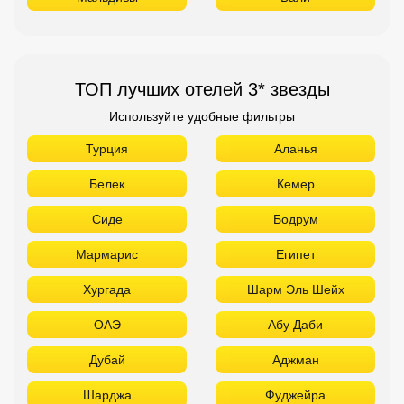
ТОП лучших отелей 3* звезды
Используйте удобные фильтры
Турция
Аланья
Белек
Кемер
Сиде
Бодрум
Мармарис
Египет
Хургада
Шарм Эль Шейх
ОАЭ
Абу Даби
Дубай
Аджман
Шарджа
Фуджейра