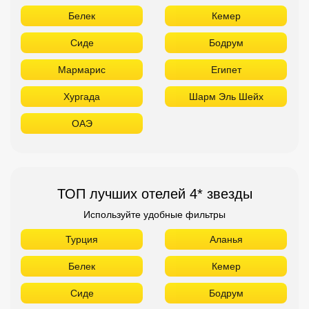
Белек
Кемер
Сиде
Бодрум
Мармарис
Египет
Хургада
Шарм Эль Шейх
ОАЭ
ТОП лучших отелей 4* звезды
Используйте удобные фильтры
Турция
Аланья
Белек
Кемер
Сиде
Бодрум