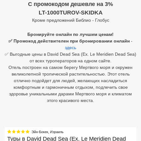
C промокодом дешевле на 3%
Египет
LT-1000TUROV-SKIDKA
Кроме предложений Библио - Глобус
Куба
Бронируйте онлайн по лучшим ценам!
Шри Ланка
✅ Промокод действителен при бронировании онлайн
-
здесь
Бали
✅ Выгодные цены в David Dead Sea (Ex. Le Meridien Dead Sea)
от всех туроператоров на одном сайте.
Вьетнам
Отель построен на самом берегу Мертвого моря и окружен
великолепной тропической растительностью. Этот отель
Хайнань
отлично подойдет для людей, желающих насладиться
Северный Гоа
комфортным и гармоничным отдыхом, подлечить свое
здоровье уникальными дарами Мертвого моря и климатом
Южный Гоа
этого красивого места.
Занзибар
Абхазия
Эйн-Бокек
,
Израиль
Большой Сочи
Туры в
David Dead Sea (Ex. Le Meridien Dead