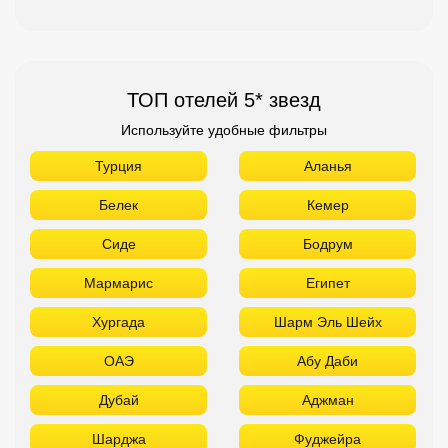
ТОП отелей 5* звезд
Используйте удобные фильтры
Турция
Аланья
Белек
Кемер
Сиде
Бодрум
Мармарис
Египет
Хургада
Шарм Эль Шейх
ОАЭ
Абу Даби
Дубай
Аджман
Шарджа
Фуджейра