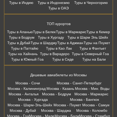
Туры в Индию
Туры в Индонезию
Туры в Черногорию
Туры в ОАЭ
ТОП курортов
Туры в Аланью
Туры в Белек
Туры в Мармарис
Туры в Кемер
Туры в Бодрум
Туры в Хургаду
Туры в Шарм Эль Шейх
Туры в Дубай
Туры в Шарджу
Туры в Аджман
Туры на Пхукет
Туры в Паттайю
Туры в Као Лак
Туры в Фантьет
Туры на Хайнань
Туры в Варадеро
Туры в Северный Гоа
Туры в Южный Гоа
Туры в Сиде
Туры на Бали
Дешевые авиабилеты из Москвы
Москва - Сочи
Москва - Санкт-Петербург
Москва - Калининград
Москва - Казань
Москва - Мин. Воды
Москва - Анталья
Москва - Бодрум
Москва - Мармарис
Москва - Хургада
Москва - Бангкок
Москва - Шарм-Эль-Шейх
Москва - Пхукет
Москва - Самуи
Москва - Дубай
Москва - Шарджа
Москва - Коломбо
Москва - Гоа
Москва - Мале
Москва - Бали
Москва - Стамбул