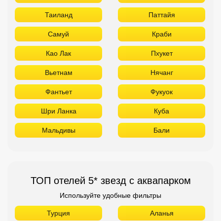
Таиланд
Паттайя
Самуй
Краби
Као Лак
Пхукет
Вьетнам
Нячанг
Фантьет
Фукуок
Шри Ланка
Куба
Мальдивы
Бали
ТОП отелей 5* звезд с аквапарком
Используйте удобные фильтры
Турция
Аланья