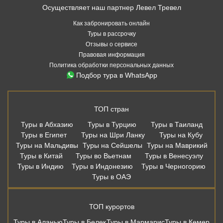
Осуществляет наш партнер Левел Тревел
Как забронировать онлайн
Туры в рассрочку
Отзывы о сервисе
Правовая информация
Политика обработки персональных данных
Подбор тура в WhatsApp
ТОП стран
Туры в Абхазию
Туры в Турцию
Туры в Таиланд
Туры в Египет
Туры на Шри Ланку
Туры на Кубу
Туры на Мальдивы
Туры на Сейшелы
Туры на Маврикий
Туры в Китай
Туры во Вьетнам
Туры в Венесуэлу
Туры в Индию
Туры в Индонезию
Туры в Черногорию
Туры в ОАЭ
ТОП курортов
Туры в Аланью
Туры в Белек
Туры в Мармарис
Туры в Кемер