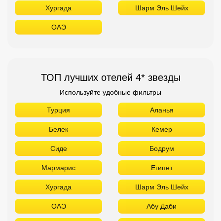
Хургада
Шарм Эль Шейх
ОАЭ
ТОП лучших отелей 4* звезды
Используйте удобные фильтры
Турция
Аланья
Белек
Кемер
Сиде
Бодрум
Мармарис
Египет
Хургада
Шарм Эль Шейх
ОАЭ
Абу Даби