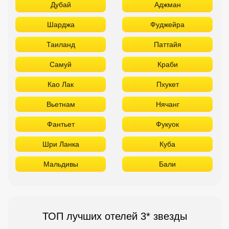
Дубай
Аджман
Шарджа
Фуджейра
Таиланд
Паттайя
Самуй
Краби
Као Лак
Пхукет
Вьетнам
Нячанг
Фантьет
Фукуок
Шри Ланка
Куба
Мальдивы
Бали
ТОП лучших отелей 3* звезды