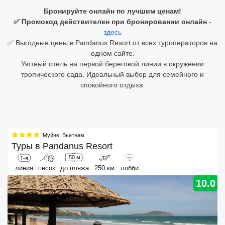
Бронируйте онлайн по лучшим ценам!
Египет
✅ Промокод действителен при бронировании онлайн
-
здесь
Куба
✅ Выгодные цены в Pandanus Resort от всех туроператоров на
одном сайте.
Шри Ланка
Уютный отель на первой береговой линии в окружении
тропического сада. Идеальный выбор для семейного и
Бали
спокойного отдыха.
Вьетнам
Хайнань
Муйне
,
Вьетнам
Северный Гоа
Туры в
Pandanus Resort
50 м
1-я
Южный Гоа
линия
песок
до пляжа
250 км
лобби
Занзибар
10.0
Абхазия
Большой Сочи