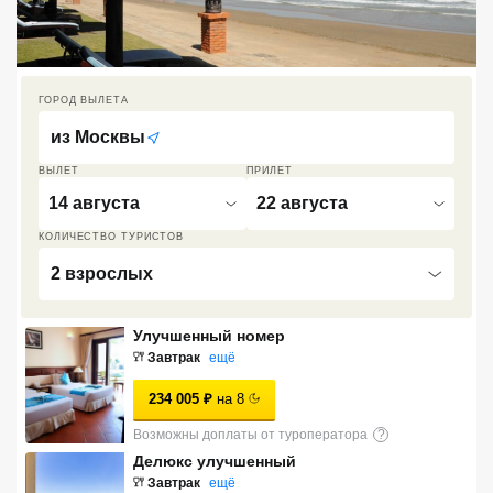
Кав Мин Воды
Экскурсионные туры
ГОРОД ВЫЛЕТА
VIP отели 5 звезд
из
Москвы
ТОП 10 лучших отелей 5*
ВЫЛЕТ
ПРИЛЕТ
14 августа
22 августа
ТОП 10 недорогих отелей
КОЛИЧЕСТВО ТУРИСТОВ
5*
2 взрослых
Лучшие отели 4* звезды
Улучшенный номер
Недорогие отели 4*
Завтрак
ещё
звезды
234 005
₽
на
8
Лучшие отели 3* звезды
Возможны доплаты от туроператора
?
Недорогие отели 3*
Делюкс улучшенный
звезды
Завтрак
ещё