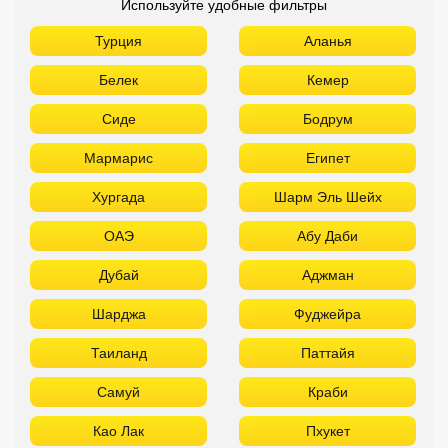
Используйте удобные фильтры
Турция
Аланья
Белек
Кемер
Сиде
Бодрум
Мармарис
Египет
Хургада
Шарм Эль Шейх
ОАЭ
Абу Даби
Дубай
Аджман
Шарджа
Фуджейра
Таиланд
Паттайя
Самуй
Краби
Као Лак
Пхукет