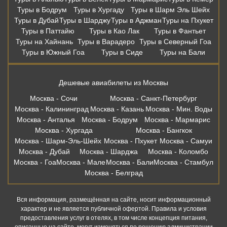
Туры в Бодрум
Туры в Хургаду
Туры в Шарм Эль Шейх
Туры в Дубай
Туры в Шарджу
Туры в Аджман
Туры на Пхукет
Туры в Паттайю
Туры в Као Лак
Туры в Фантьет
Туры на Хайнань
Туры в Варадеро
Туры в Северный Гоа
Туры в Южный Гоа
Туры в Сиде
Туры на Бали
Дешевые авиабилеты из Москвы
Москва - Сочи
Москва - Санкт-Петербург
Москва - Калининград
Москва - Казань
Москва - Мин. Воды
Москва - Анталья
Москва - Бодрум
Москва - Мармарис
Москва - Хургада
Москва - Бангкок
Москва - Шарм-Эль-Шейх
Москва - Пхукет
Москва - Самуи
Москва - Дубай
Москва - Шарджа
Москва - Коломбо
Москва - Гоа
Москва - Мале
Москва - Бали
Москва - Стамбул
Москва - Белград
Вся информация, размещённая на сайте, носит информационный
характер и не является публичной офертой. Правила и условия
предоставления услуг в отелях, в том числе концепция питания,
описанные на сайте, могут изменяться по решению администрации