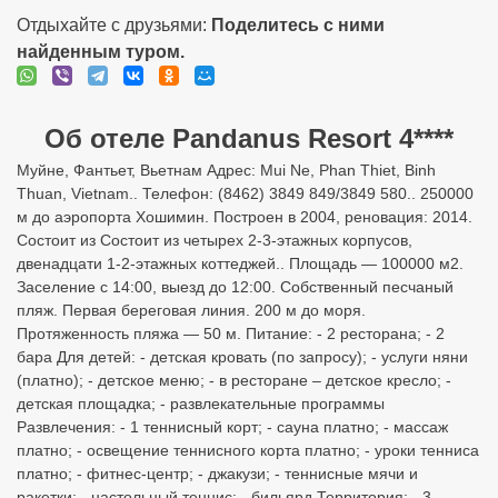
Отдыхайте с друзьями:
Поделитесь с ними
найденным туром.
Об отеле Pandanus Resort 4****
Муйне, Фантьет, Вьетнам Адрес: Mui Ne, Phan Thiet, Binh
Thuan, Vietnam.. Телефон: (8462) 3849 849/3849 580.. 250000
м до аэропорта Хошимин. Построен в 2004, реновация: 2014.
Состоит из Состоит из четырех 2-3-этажных корпусов,
двенадцати 1-2-этажных коттеджей.. Площадь — 100000 м2.
Заселение с 14:00, выезд до 12:00. Собственный песчаный
пляж. Первая береговая линия. 200 м до моря.
Протяженность пляжа — 50 м. Питание: - 2 ресторана; - 2
бара Для детей: - детская кровать (по запросу); - услуги няни
(платно); - детское меню; - в ресторане – детское кресло; -
детская площадка; - развлекательные программы
Развлечения: - 1 теннисный корт; - сауна платно; - массаж
платно; - освещение теннисного корта платно; - уроки тенниса
платно; - фитнес-центр; - джакузи; - теннисные мячи и
ракетки; - настольный теннис; - бильярд Территория: - 3