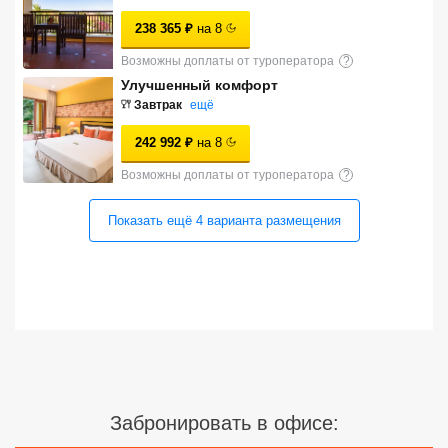
Сетевые отели Турции
238 365
₽
на
8
Сетевые отели Египта
Возможны доплаты от туроператора
?
Улучшенный комфорт
Сетевые отели ОАЭ
Завтрак
ещё
Сетевые отели Таиланда
242 992
₽
на
8
Возможны доплаты от туроператора
?
Сетевые отели Шри Ланки
Показать ещё
4
варианта
размещения
Сетевые отели Вьетнама
Сетевые отели Мальдив
Сетевые отели Бали
Сетевые отели Сейшел
Забронировать в офисе:
Сетевые отели Маврикия