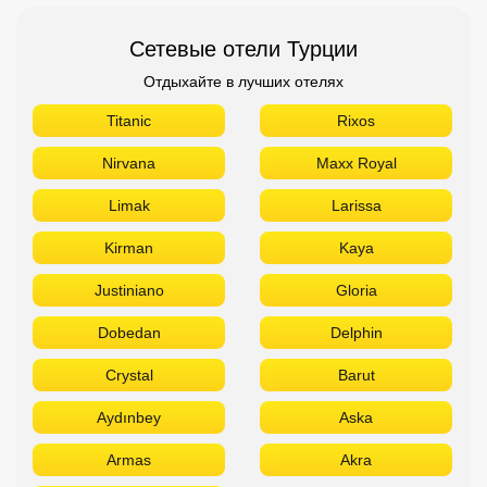
Сетевые отели Турции
Отдыхайте в лучших отелях
Titanic
Rixos
Nirvana
Maxx Royal
Limak
Larissa
Kirman
Kaya
Justiniano
Gloria
Dobedan
Delphin
Crystal
Barut
Aydınbey
Aska
Armas
Akra