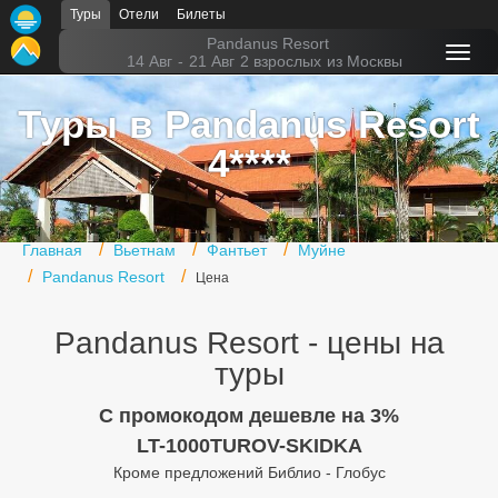
Туры
Отели
Билеты
Главная
Pandanus Resort
14 Авг
-
21 Авг
2 взрослых
из Москвы
Горящие туры
Туры в Pandanus Resort
Туры в Турцию
4****
Туры в Египет
Туры в ОАЭ
Главная
Вьетнам
Фантьет
Муйне
Офис г. Москва
Pandanus Resort
Цена
Помощь
Pandanus Resort - цены на
Подборки отелей
туры
Турция
C промокодом дешевле на 3%
LT-1000TUROV-SKIDKA
Таиланд
Кроме предложений Библио - Глобус
ОАЭ