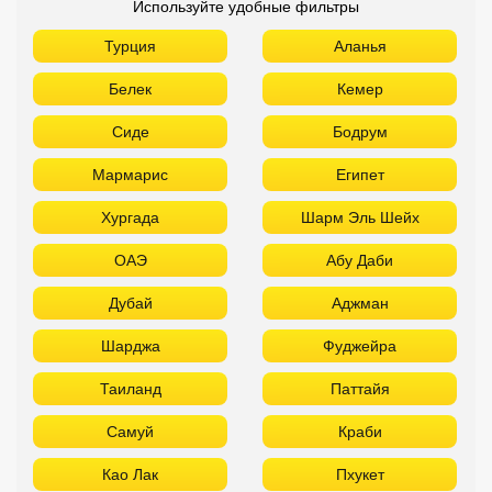
Используйте удобные фильтры
Турция
Аланья
Белек
Кемер
Сиде
Бодрум
Мармарис
Египет
Хургада
Шарм Эль Шейх
ОАЭ
Абу Даби
Дубай
Аджман
Шарджа
Фуджейра
Таиланд
Паттайя
Самуй
Краби
Као Лак
Пхукет