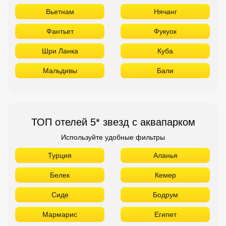
Вьетнам
Нячанг
Фантьет
Фукуок
Шри Ланка
Куба
Мальдивы
Бали
ТОП отелей 5* звезд с аквапарком
Используйте удобные фильтры
Турция
Аланья
Белек
Кемер
Сиде
Бодрум
Мармарис
Египет