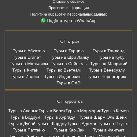
Отзывы о сервисе
Правовая информация
Политика обработки персональных данных
Подбор тура в WhatsApp
ТОП стран
Туры в Абхазию
Туры в Турцию
Туры в Таиланд
Туры в Египет
Туры на Шри Ланку
Туры на Кубу
Туры на Мальдивы
Туры на Сейшелы
Туры на Маврикий
Туры в Китай
Туры во Вьетнам
Туры в Венесуэлу
Туры в Индию
Туры в Индонезию
Туры в Черногорию
Туры в ОАЭ
ТОП курортов
Туры в Аланью
Туры в Белек
Туры в Мармарис
Туры в Кемер
Туры в Бодрум
Туры в Хургаду
Туры в Шарм Эль Шейх
Туры в Дубай
Туры в Шарджу
Туры в Аджман
Туры на Пхукет
Туры в Паттайю
Туры в Као Лак
Туры в Фантьет
Туры на Хайнань
Туры в Варадеро
Туры в Северный Гоа