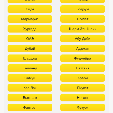
Сиде
Бодрум
Мармарис
Египет
Хургада
Шарм Эль Шейх
ОАЭ
Абу Даби
Дубай
Аджман
Шарджа
Фуджейра
Таиланд
Паттайя
Самуй
Краби
Као Лак
Пхукет
Вьетнам
Нячанг
Фантьет
Фукуок