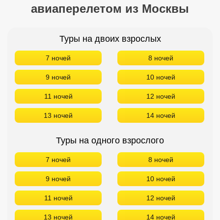
авиаперелетом из Москвы
Кав Мин Воды
Экскурсионные туры
Туры на двоих взрослых
VIP отели 5 звезд
7 ночей
8 ночей
ТОП 10 лучших отелей 5*
9 ночей
10 ночей
11 ночей
12 ночей
ТОП 10 недорогих отелей
5*
13 ночей
14 ночей
Лучшие отели 4* звезды
Туры на одного взрослого
Недорогие отели 4*
7 ночей
8 ночей
звезды
9 ночей
10 ночей
Лучшие отели 3* звезды
11 ночей
12 ночей
Недорогие отели 3*
звезды
13 ночей
14 ночей