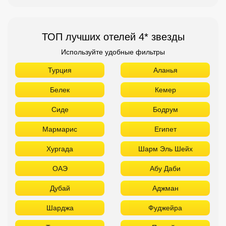
ТОП лучших отелей 4* звезды
Используйте удобные фильтры
Турция
Аланья
Белек
Кемер
Сиде
Бодрум
Мармарис
Египет
Хургада
Шарм Эль Шейх
ОАЭ
Абу Даби
Дубай
Аджман
Шарджа
Фуджейра