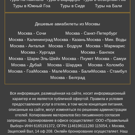
Туры в Южный Гоа
Туры в Сиде
Туры на Бали
Дешевые авиабилеты из Москвы
Москва - Сочи
Москва - Санкт-Петербург
Москва - Калининград
Москва - Казань
Москва - Мин. Воды
Москва - Анталья
Москва - Бодрум
Москва - Мармарис
Москва - Хургада
Москва - Бангкок
Москва - Шарм-Эль-Шейх
Москва - Пхукет
Москва - Самуи
Москва - Дубай
Москва - Шарджа
Москва - Коломбо
Москва - Гоа
Москва - Мале
Москва - Бали
Москва - Стамбул
Москва - Белград
Вся информация, размещённая на сайте, носит информационный
характер и не является публичной офертой. Правила и условия
предоставления услуг в отелях, в том числе концепция питания,
описанные на сайте, могут изменяться по решению администрации
отелей. Копирование материалов без письменного согласия
запрещено. Бронирование в офисе осуществляет: ООО «Правильный
Выбор» ИНН 6165191372, ОГРН 1146196111280 115054, г. Москва,
Зацепский Вал, 14 оф 208. Онлвйн бронирование осуществляет. Наш