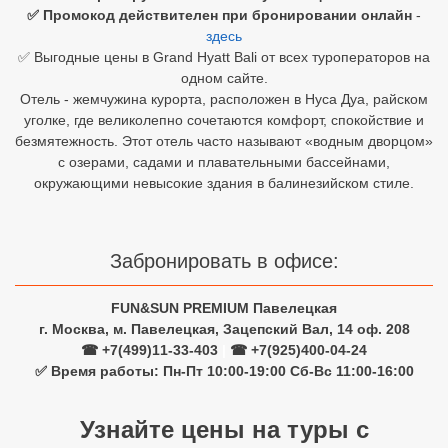
✅ Промокод действителен при бронировании онлайн
-
здесь
Египет
✅ Выгодные цены в Grand Hyatt Bali от всех туроператоров на
Куба
одном сайте.
Отель - жемчужина курорта, расположен в Нуса Дуа, райском
Шри Ланка
уголке, где великолепно сочетаются комфорт, спокойствие и
безмятежность. Этот отель часто называют «водным дворцом»
Бали
с озерами, садами и плавательными бассейнами,
окружающими невысокие здания в балинезийском стиле.
Вьетнам
Хайнань
Забронировать в офисе:
Северный Гоа
FUN&SUN PREMIUM Павелецкая
Южный Гоа
г. Москва, м. Павелецкая, Зацепский Вал, 14 оф. 208
☎ +7(499)11-33-403
|
☎ +7(925)400-04-24
Занзибар
✅ Время работы: Пн-Пт 10:00-19:00 Сб-Вс 11:00-16:00
Абхазия
Узнайте цены на туры с
Большой Сочи