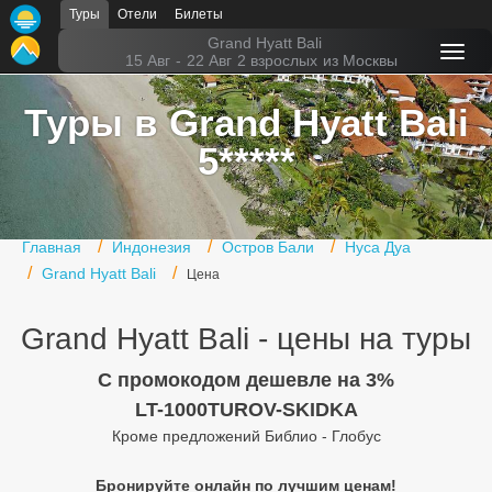
Туры
Отели
Билеты
Главная
Grand Hyatt Bali
15 Авг
-
22 Авг
2 взрослых
из Москвы
Горящие туры
Туры в Grand Hyatt Bali
Туры в Турцию
5*****
Туры в Египет
Туры в ОАЭ
Главная
Индонезия
Остров Бали
Нуса Дуа
Офис г. Москва
Grand Hyatt Bali
Цена
Помощь
Grand Hyatt Bali - цены на туры
Подборки отелей
C промокодом дешевле на 3%
Турция
LT-1000TUROV-SKIDKA
Кроме предложений Библио - Глобус
Таиланд
Бронируйте онлайн по лучшим ценам!
ОАЭ