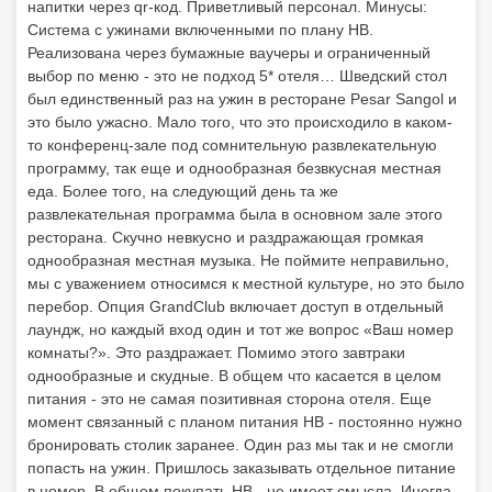
напитки через qr-код. Приветливый персонал. Минусы:
Система с ужинами включенными по плану HB.
Реализована через бумажные ваучеры и ограниченный
выбор по меню - это не подход 5* отеля… Шведский стол
был единственный раз на ужин в ресторане Pesar Sangol и
это было ужасно. Мало того, что это происходило в каком-
то конференц-зале под сомнительную развлекательную
программу, так еще и однообразная безвкусная местная
еда. Более того, на следующий день та же
развлекательная программа была в основном зале этого
ресторана. Скучно невкусно и раздражающая громкая
однообразная местная музыка. Не поймите неправильно,
мы с уважением относимся к местной культуре, но это было
перебор. Опция GrandClub включает доступ в отдельный
лаундж, но каждый вход один и тот же вопрос «Ваш номер
комнаты?». Это раздражает. Помимо этого завтраки
однообразные и скудные. В общем что касается в целом
питания - это не самая позитивная сторона отеля. Еще
момент связанный с планом питания HB - постоянно нужно
бронировать столик заранее. Один раз мы так и не смогли
попасть на ужин. Пришлось заказывать отдельное питание
в номер. В общем покупать HB - не имеет смысла. Иногда