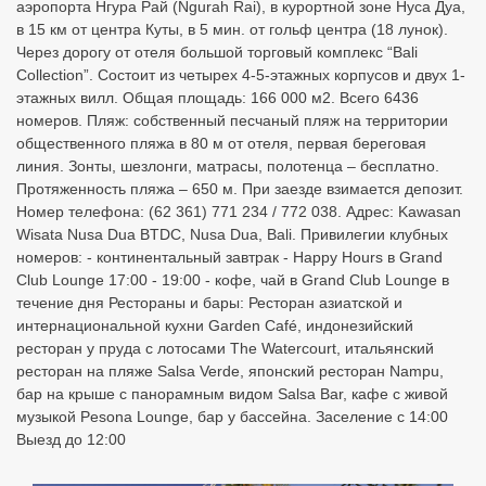
аэропорта Нгура Рай (Ngurah Rai), в курортной зоне Нуса Дуа,
в 15 км от центра Куты, в 5 мин. от гольф центра (18 лунок).
Через дорогу от отеля большой торговый комплекс “Bali
Collection”. Состоит из четырех 4-5-этажных корпусов и двух 1-
этажных вилл. Общая площадь: 166 000 м2. Всего 6436
номеров. Пляж: собственный песчаный пляж на территории
общественного пляжа в 80 м от отеля, первая береговая
линия. Зонты, шезлонги, матрасы, полотенца – бесплатно.
Протяженность пляжа – 650 м. При заезде взимается депозит.
Номер телефона: (62 361) 771 234 / 772 038. Адрес: Kawasan
Wisata Nusa Dua BTDC, Nusa Dua, Bali. Привилегии клубных
номеров: - континентальный завтрак - Happy Hours в Grand
Club Lounge 17:00 - 19:00 - кофе, чай в Grand Club Lounge в
течение дня Рестораны и бары: Ресторан азиатской и
интернациональной кухни Garden Café, индонезийский
ресторан у пруда с лотосами The Watercourt, итальянский
ресторан на пляже Salsa Verde, японский ресторан Nampu,
бар на крыше с панорамным видом Salsa Bar, кафе с живой
музыкой Pesona Lounge, бар у бассейна. Заселение с 14:00
Выезд до 12:00