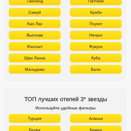
Таиланд
Паттайя
Самуй
Краби
Као Лак
Пхукет
Вьетнам
Нячанг
Фантьет
Фукуок
Шри Ланка
Куба
Мальдивы
Бали
ТОП лучших отелей 3* звезды
Используйте удобные фильтры
Турция
Аланья
Белек
Кемер