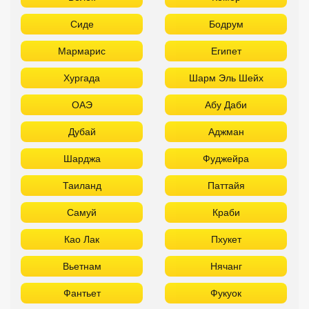
Сиде
Бодрум
Мармарис
Египет
Хургада
Шарм Эль Шейх
ОАЭ
Абу Даби
Дубай
Аджман
Шарджа
Фуджейра
Таиланд
Паттайя
Самуй
Краби
Као Лак
Пхукет
Вьетнам
Нячанг
Фантьет
Фукуок