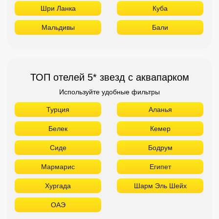
Шри Ланка
Куба
Мальдивы
Бали
ТОП отелей 5* звезд с аквапарком
Используйте удобные фильтры
Турция
Аланья
Белек
Кемер
Сиде
Бодрум
Мармарис
Египет
Хургада
Шарм Эль Шейх
ОАЭ